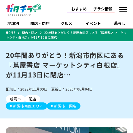
おすすめ
チラシ情報
地域別
開店・閉店
グルメ
イベント
暮らし
HOME
開店・閉店
20年間ありがとう！新潟市南区にある『蔦屋書店 マーケッ
トシティ白根店』が11月13日に閉店…
食品スーパー・コンビ
戸建住宅・マンショ
特売セール
インタビュー
ニ
ン・土地
住宅メーカー・工務
20年間ありがとう！新潟市南区にある
新潟市
開店
ラーメン
体験・販売
施設・ショップ
下越
閉店
現地レポート
祭り・伝統行事
店
『蔦屋書店 マーケットシティ白根店』
ショッピングモール・
ドラッグストア・ホーム
特集・まとめ記事
大型施設
センター
が11月13日に閉店…
食品メーカー・県産
リニューアル・移転
休業
開店まとめ
閉店まとめ
中越
和食
趣味・展示会
上越
洋食
ライブ・コンサート
品
新潟市・開店
新潟市・閉店
長岡市・開店
配信日：2022年11月09日 更新日：2026年06月04日
セツコママ
ランキング
新潟人
キャンペーン
ファッション
生活サービス
長岡市・閉店
上越市・開店
上越市・閉店
開店まとめ
閉店まとめ
人気記事まとめ
定食まとめ
新潟市
閉店
にいがた酒の陣・新潟
習い事・塾
アパレル・雑貨
フィットネス・ジム
佐渡
スイーツ
スポーツ
ランチ
ラーメン・開店
ラーメン・閉店
酒月
新潟市南区エリア
新潟市・閉店
ラーメンまとめ
飲食店まとめ
観光スポット
温泉・入浴
ホテル
旅館
水族館
インテリア・雑貨
外食・テイクアウト
リラクゼーション・整体
スキー場
リユース・買取
新車・中古車・カー用品
旅行・レジャー
家電・携帯電話
新潟市中央区
ご当地グルメ
セミナー・講演会
新潟市東区
食べ歩き
子ども向け
テイクアウト
新潟市西区
花火大会
新潟市北区
季節・期間限定
入場無料
病院・クリニック
イオンモール
ラブラ万代・ラブラ2
冠婚葬祭
習い事・塾
通販・EC
イベント
求人