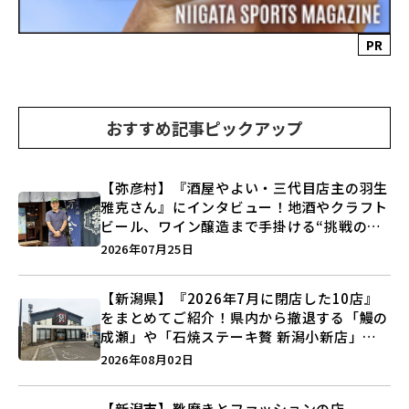
PR
おすすめ記事ピックアップ
【弥彦村】『酒屋やよい・三代目店主の羽生
雅克さん』にインタビュー！地酒やクラフト
ビール、ワイン醸造まで手掛ける“挑戦の歴
史”に迫る♪
2026年07月25日
【新潟県】『2026年7月に閉店した10店』
をまとめてご紹介！県内から撤退する「鰻の
成瀬」や「石焼ステーキ贅 新潟小新店」が
営業に幕…。
2026年08月02日
【新潟市】靴磨きとファッションの店