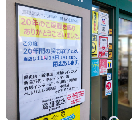
新潟市南区
カフェ
住宅展示場
居酒屋・バー
新潟市江南区
完成見学会
焼肉
学生スポーツ
新潟市秋葉区
パスタ
アルビレックス
新潟市西蒲区
ビルボードプレイスBP
新潟伊勢丹
ピア万代
官公庁・自治体
新潟市 チラシ
長岡・見附 チラシ
村上・関川
パン・ベーカリー
新発田・聖籠
タレカツ・豚カツ
胎内・粟島
デカ盛り・大盛り
リバーサイド千秋
パティオPATIO
上越・妙高・糸魚川 チラシ
注目 チラシ
週末セール
三条・加茂・田上
旨辛・激辛
定食・町定食
五泉・阿賀野・阿賀
海鮮・鮨
燕・弥彦
そば・うどん
火曜セール
オープン・リニューアルセール
長岡・見附
日本酒・新潟清酒
小千谷・十日町・津南
ワイン・クラフトビール
魚沼・南魚沼・湯沢
周年祭・感謝祭セール
年末・初売りセール
柏崎・刈羽・出雲崎
ケーキ・パフェ
ビアガーデン・暑気払い
上越・妙高・糸魚川
忘新年会・歓送迎会