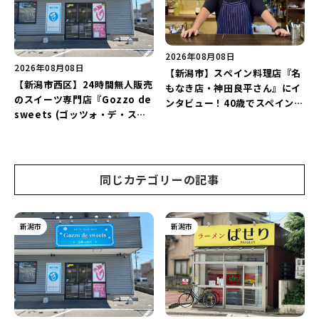
♪
2026年08月08日
2026年08月08日
【新潟市】スペイン料理店『名
【新潟市西区】24時間無人販売
もなき店・神田良平さん』にイ
のスイーツ専門店『Gozzo de
ンタビュー！40歳でスペインへ
sweets (ゴッツォ・デ・スイ
渡り、“美食の街”の魅力を古町
ーツ) 新潟本店』が8月9日に閉
で届ける♪
店…。一部商品は姉妹店で販売
継続！
同じカテゴリーの記事
新潟市
新潟市