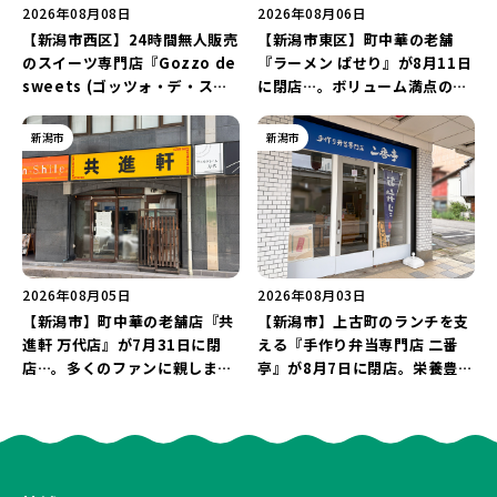
2026年08月08日
2026年08月06日
【新潟市西区】24時間無人販売
【新潟市東区】町中華の老舗
のスイーツ専門店『Gozzo de
『ラーメン ぱせり』が8月11日
sweets (ゴッツォ・デ・スイ
に閉店…。ボリューム満点の名
ーツ) 新潟本店』が8月9日に閉
店が幕を閉じる。
店…。一部商品は姉妹店で販売
新潟市
新潟市
継続！
2026年08月05日
2026年08月03日
【新潟市】町中華の老舗店『共
【新潟市】上古町のランチを支
進軒 万代店』が7月31日に閉
える『手作り弁当専門店 二番
店…。多くのファンに親しまれ
亭』が8月7日に閉店。栄養豊富
た名店が長年の営業に幕。
な「日替わり弁当」が食べ納め
に…。