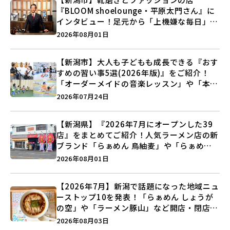
『BLOOM shoelounge・平原太門さん』に
インタビュー！足元から「上機嫌な毎日」を
つくる装いの提案とは？
2026年08月01日
【新潟市】大人も子どもも成長できる『おす
すめの習い事5選(2026年版)』をご紹介！
「オーダーメイドの音楽レッスン」や「本格
キックボクシング」で新しい自分を見つけよ
2026年07月24日
う♪
【新潟県】『2026年7月にオープンした39
店』をまとめてご紹介！人気ラーメン店の新
ブランド「らぁめん 鳥紬麦」や「らぁめん
しょうがの空」など盛りだくさん♪
2026年08月01日
【2026年7月】新潟で話題になった地域ニュ
ーストップ10を発表！「らぁめん しょうが
の空」や「ラーメン豚山」など開店・閉店の
注目記事をランキングでご紹介♪
2026年08月03日