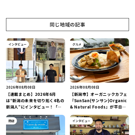
同じ地域の記事
インタビュー
グルメ
2026年08月08日
2026年08月08日
【連載まとめ】2026年6月
【新潟市】オーガニックカフェ
は“新潟の未来を切り拓く4名の
『SunSan(サンサン)Organic
新潟人”にインタビュー！「学
& Natural Foods』が平日ラ
生起業家」や「料理専門のフォ
ンチも7月24日からスタート！
トグラファー」など要チェック
「抗酸化☆レモンチキンカレ
閉店
インタビュー
♪
ー」と「美容と健康を考えたプ
レートランチ」を実食レポート