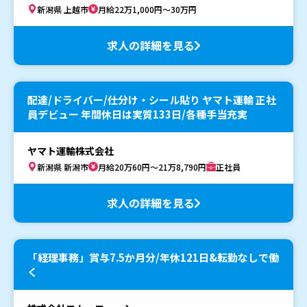
新潟県 上越市
月給22万1,000円～30万円
求人の詳細を見る
配達/ドライバー/仕分け・シール貼り ヤマト運輸 正社
員デビュー 年間休日は実質133日/各種手当充実
ヤマト運輸株式会社
新潟県 新潟市
月給20万60円～21万8,790円
正社員
求人の詳細を見る
「経理事務」賞与7.5か月分/年休121日&転勤なしで働
く