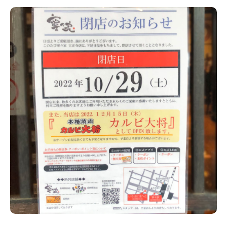
新潟市南区
カフェ
住宅展示場
居酒屋・バー
新潟市江南区
完成見学会
焼肉
学生スポーツ
新潟市秋葉区
パスタ
アルビレックス
新潟市西蒲区
ビルボードプレイスBP
新潟伊勢丹
ピア万代
官公庁・自治体
新潟市 チラシ
長岡・見附 チラシ
村上・関川
パン・ベーカリー
新発田・聖籠
タレカツ・豚カツ
胎内・粟島
デカ盛り・大盛り
リバーサイド千秋
パティオPATIO
上越・妙高・糸魚川 チラシ
注目 チラシ
週末セール
三条・加茂・田上
旨辛・激辛
定食・町定食
五泉・阿賀野・阿賀
海鮮・鮨
燕・弥彦
そば・うどん
火曜セール
オープン・リニューアルセール
長岡・見附
日本酒・新潟清酒
小千谷・十日町・津南
ワイン・クラフトビール
魚沼・南魚沼・湯沢
周年祭・感謝祭セール
年末・初売りセール
柏崎・刈羽・出雲崎
ケーキ・パフェ
ビアガーデン・暑気払い
上越・妙高・糸魚川
忘新年会・歓送迎会