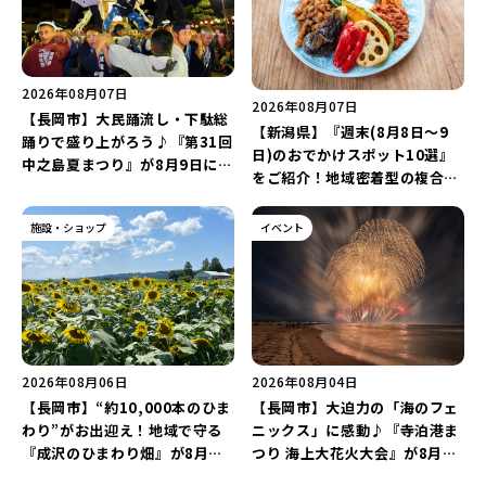
2026年08月07日
2026年08月07日
【長岡市】大民踊流し・下駄総
【新潟県】『週末(8月8日～9
踊りで盛り上がろう♪『第31回
日)のおでかけスポット10選』
中之島夏まつり』が8月9日に開
をご紹介！地域密着型の複合施
催！“新潟アルビレックスBB選
設「めぐり舎」や「シーナシー
手”のシュート対決は必見♪
ナ丸大新潟のサマーフェスタ
施設・ショップ
イベント
2026」がおすすめ♪
2026年08月06日
2026年08月04日
【長岡市】“約10,000本のひま
【長岡市】大迫力の「海のフェ
わり”がお出迎え！地域で守る
ニックス」に感動♪『寺泊港ま
『成沢のひまわり畑』が8月中
つり 海上大花火大会』が8月7
旬まで見頃♪夏休みは長岡の魅
日に開催！海と夜空を彩る“約