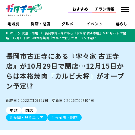
おすすめ
チラシ情報
地域別
開店・閉店
グルメ
イベント
暮らし
HOME
開店・閉店
長岡市古正寺にある『寧々家 古正寺店』が10月29日で閉
店…12月15日からは本格焼肉『カルビ大将』がオープン予定!?
食品スーパー・コンビ
戸建住宅・マンショ
特売セール
インタビュー
ニ
ン・土地
住宅メーカー・工務
長岡市古正寺にある『寧々家 古正寺
新潟市
開店
ラーメン
体験・販売
施設・ショップ
下越
閉店
現地レポート
祭り・伝統行事
店
店』が10月29日で閉店…12月15日か
ショッピングモール・
ドラッグストア・ホーム
特集・まとめ記事
大型施設
センター
らは本格焼肉『カルビ大将』がオープ
食品メーカー・県産
リニューアル・移転
休業
開店まとめ
閉店まとめ
中越
和食
趣味・展示会
上越
洋食
ライブ・コンサート
品
ン予定!?
新潟市・開店
新潟市・閉店
長岡市・開店
セツコママ
ランキング
新潟人
キャンペーン
ファッション
生活サービス
長岡市・閉店
上越市・開店
上越市・閉店
開店まとめ
閉店まとめ
人気記事まとめ
定食まとめ
配信日：2022年10月27日 更新日：2026年06月04日
にいがた酒の陣・新潟
習い事・塾
アパレル・雑貨
フィットネス・ジム
佐渡
スイーツ
スポーツ
ランチ
ラーメン・開店
ラーメン・閉店
酒月
ラーメンまとめ
飲食店まとめ
中越
閉店
観光スポット
温泉・入浴
ホテル
旅館
水族館
インテリア・雑貨
外食・テイクアウト
長岡・見附エリア
長岡市・閉店
リラクゼーション・整体
スキー場
リユース・買取
新車・中古車・カー用品
旅行・レジャー
家電・携帯電話
新潟市中央区
ご当地グルメ
セミナー・講演会
新潟市東区
食べ歩き
子ども向け
テイクアウト
新潟市西区
花火大会
新潟市北区
季節・期間限定
入場無料
病院・クリニック
イオンモール
ラブラ万代・ラブラ2
冠婚葬祭
習い事・塾
通販・EC
イベント
求人