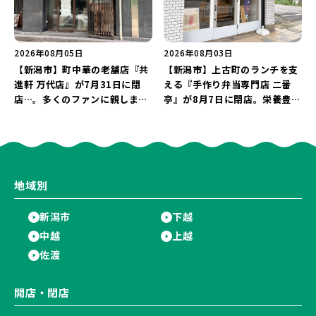
2026年08月05日
2026年08月03日
【新潟市】町中華の老舗店『共
【新潟市】上古町のランチを支
進軒 万代店』が7月31日に閉
える『手作り弁当専門店 二番
店…。多くのファンに親しまれ
亭』が8月7日に閉店。栄養豊富
た名店が長年の営業に幕。
な「日替わり弁当」が食べ納め
に…。
地域別
新潟市
下越
中越
上越
佐渡
開店・閉店