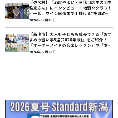
【弥彦村】『酒屋やよい・三代目店主の羽生
雅克さん』にインタビュー！地酒やクラフト
ビール、ワイン醸造まで手掛ける“挑戦の歴
史”に迫る♪
2026年07月25日
【新潟市】大人も子どもも成長できる『おす
すめの習い事5選(2026年版)』をご紹介！
「オーダーメイドの音楽レッスン」や「本格
キックボクシング」で新しい自分を見つけよ
2026年07月24日
う♪