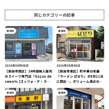
力を満喫しよう！
5,000発の花火”を楽しもう♪
同じカテゴリーの記事
新潟市
新潟市
2026年08月08日
2026年08月06日
【新潟市西区】24時間無人販売
【新潟市東区】町中華の老舗
のスイーツ専門店『Gozzo de
『ラーメン ぱせり』が8月11日
sweets (ゴッツォ・デ・スイ
に閉店…。ボリューム満点の名
ーツ) 新潟本店』が8月9日に閉
店が幕を閉じる。
店…。一部商品は姉妹店で販売
新潟市
新潟市
継続！