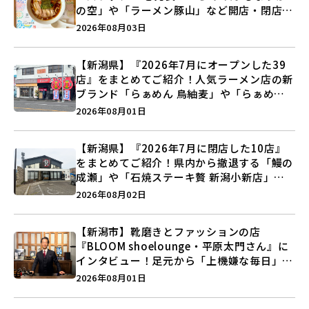
の空」や「ラーメン豚山」など開店・閉店の
注目記事をランキングでご紹介♪
2026年08月03日
【新潟県】『2026年7月にオープンした39
店』をまとめてご紹介！人気ラーメン店の新
ブランド「らぁめん 鳥紬麦」や「らぁめん
しょうがの空」など盛りだくさん♪
2026年08月01日
【新潟県】『2026年7月に閉店した10店』
をまとめてご紹介！県内から撤退する「鰻の
成瀬」や「石焼ステーキ贅 新潟小新店」が
営業に幕…。
2026年08月02日
【新潟市】靴磨きとファッションの店
『BLOOM shoelounge・平原太門さん』に
インタビュー！足元から「上機嫌な毎日」を
つくる装いの提案とは？
2026年08月01日