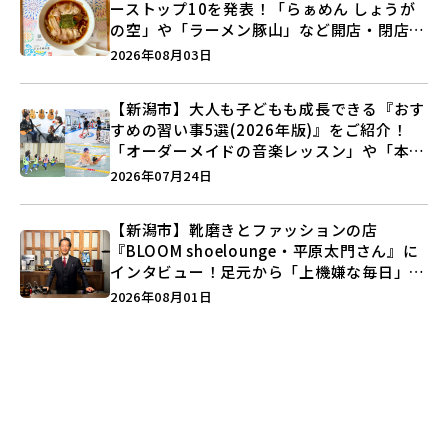
ーストップ10を発表！「らぁめん しょうが
の空」や「ラーメン豚山」など開店・閉店の
注目記事をランキングでご紹介♪
2026年08月03日
【新潟市】大人も子どもも成長できる『おす
すめの習い事5選(2026年版)』をご紹介！
「オーダーメイドの音楽レッスン」や「本格
キックボクシング」で新しい自分を見つけよ
2026年07月24日
う♪
【新潟市】靴磨きとファッションの店
『BLOOM shoelounge・平原太門さん』に
インタビュー！足元から「上機嫌な毎日」を
つくる装いの提案とは？
2026年08月01日