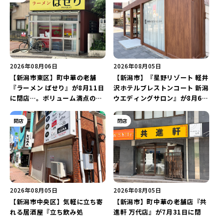
2026年08月06日
2026年08月05日
【新潟市東区】町中華の老舗
【新潟市】『星野リゾート 軽井
『ラーメン ぱせり』が8月11日
沢ホテルブレストンコート 新潟
に閉店…。ボリューム満点の名
ウエディングサロン』が8月6日
店が幕を閉じる。
にオープン！軽井沢ウエディン
グを万代で相談しよう♪
開店
閉店
2026年08月05日
2026年08月05日
【新潟市中央区】気軽に立ち寄
【新潟市】町中華の老舗店『共
れる居酒屋『立ち飲み処
進軒 万代店』が7月31日に閉