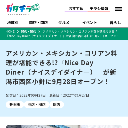
おすすめ
チラシ情報
地域別
開店・閉店
グルメ
イベント
暮らし
HOME
開店・閉店
アメリカン・メキシカン・コリアン料理が堪能できる!?
『Nice Day Diner（ナイスデイダイナ—）』が新潟市西区小針に9月28日オープン！
食品スーパー・コンビ
戸建住宅・マンショ
特売セール
インタビュー
ニ
ン・土地
住宅メーカー・工務
アメリカン・メキシカン・コリアン料
新潟市
開店
ラーメン
体験・販売
施設・ショップ
下越
閉店
現地レポート
祭り・伝統行事
店
理が堪能できる!?『Nice Day
ショッピングモール・
ドラッグストア・ホーム
特集・まとめ記事
大型施設
センター
Diner（ナイスデイダイナ—）』が新
食品メーカー・県産
リニューアル・移転
休業
開店まとめ
閉店まとめ
中越
和食
趣味・展示会
上越
洋食
ライブ・コンサート
品
潟市西区小針に9月28日オープン！
新潟市・開店
新潟市・閉店
長岡市・開店
セツコママ
ランキング
新潟人
キャンペーン
ファッション
生活サービス
長岡市・閉店
上越市・開店
上越市・閉店
開店まとめ
閉店まとめ
人気記事まとめ
定食まとめ
配信日：2022年09月27日 更新日：2022年09月27日
にいがた酒の陣・新潟
習い事・塾
アパレル・雑貨
フィットネス・ジム
佐渡
スイーツ
スポーツ
ランチ
ラーメン・開店
ラーメン・閉店
酒月
ラーメンまとめ
飲食店まとめ
新潟市
開店・閉店
開店
観光スポット
温泉・入浴
ホテル
旅館
水族館
インテリア・雑貨
外食・テイクアウト
リラクゼーション・整体
スキー場
リユース・買取
新車・中古車・カー用品
旅行・レジャー
家電・携帯電話
新潟市中央区
ご当地グルメ
セミナー・講演会
新潟市東区
食べ歩き
子ども向け
テイクアウト
新潟市西区
花火大会
新潟市北区
季節・期間限定
入場無料
病院・クリニック
イオンモール
ラブラ万代・ラブラ2
冠婚葬祭
習い事・塾
通販・EC
イベント
求人