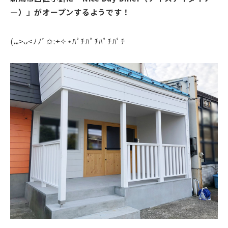
—）』がオープンするようです！
(⑉>ᴗ<ﾉﾉﾞ✩:+✧︎⋆ﾊﾟﾁﾊﾟﾁﾊﾟﾁﾊﾟﾁ