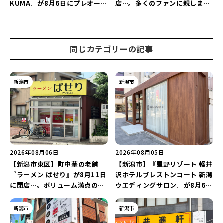
KUMA』が8月6日にプレオープ
店…。多くのファンに親しまれ
ン！“1杯目のドリンクが半
た名店が長年の営業に幕。
額”になるキャンペーンを開催
♪
同じカテゴリーの記事
新潟市
新潟市
2026年08月06日
2026年08月05日
【新潟市東区】町中華の老舗
【新潟市】『星野リゾート 軽井
『ラーメン ぱせり』が8月11日
沢ホテルブレストンコート 新潟
に閉店…。ボリューム満点の名
ウエディングサロン』が8月6日
店が幕を閉じる。
にオープン！軽井沢ウエディン
グを万代で相談しよう♪
新潟市
新潟市