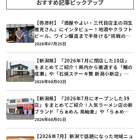
おすすめ記事ピックアップ
【弥彦村】『酒屋やよい・三代目店主の羽生
雅克さん』にインタビュー！地酒やクラフト
ビール、ワイン醸造まで手掛ける“挑戦の歴
史”に迫る♪
2026年07月25日
【新潟県】『2026年7月に閉店した10店』
をまとめてご紹介！県内から撤退する「鰻の
成瀬」や「石焼ステーキ贅 新潟小新店」が
営業に幕…。
2026年08月02日
【新潟県】『2026年7月にオープンした39
店』をまとめてご紹介！人気ラーメン店の新
ブランド「らぁめん 鳥紬麦」や「らぁめん
しょうがの空」など盛りだくさん♪
2026年08月01日
【2026年7月】新潟で話題になった地域ニュ