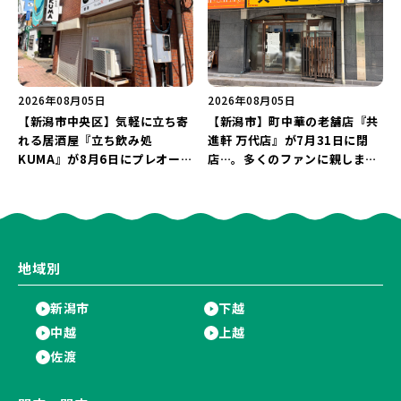
2026年08月05日
2026年08月05日
【新潟市中央区】気軽に立ち寄
【新潟市】町中華の老舗店『共
れる居酒屋『立ち飲み処
進軒 万代店』が7月31日に閉
KUMA』が8月6日にプレオープ
店…。多くのファンに親しまれ
ン！“1杯目のドリンクが半
た名店が長年の営業に幕。
額”になるキャンペーンを開催
♪
地域別
新潟市
下越
中越
上越
佐渡