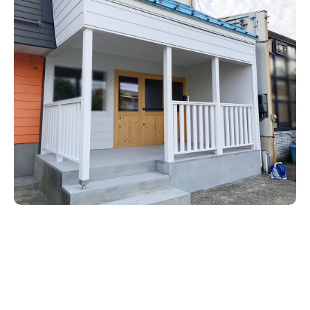
新潟市南区
カフェ
住宅展示場
居酒屋・バー
新潟市江南区
完成見学会
焼肉
学生スポーツ
新潟市秋葉区
パスタ
アルビレックス
新潟市西蒲区
ビルボードプレイスBP
新潟伊勢丹
ピア万代
官公庁・自治体
新潟市 チラシ
長岡・見附 チラシ
村上・関川
パン・ベーカリー
新発田・聖籠
タレカツ・豚カツ
胎内・粟島
デカ盛り・大盛り
リバーサイド千秋
パティオPATIO
上越・妙高・糸魚川 チラシ
注目 チラシ
週末セール
三条・加茂・田上
旨辛・激辛
定食・町定食
五泉・阿賀野・阿賀
海鮮・鮨
燕・弥彦
そば・うどん
火曜セール
オープン・リニューアルセール
長岡・見附
日本酒・新潟清酒
小千谷・十日町・津南
ワイン・クラフトビール
魚沼・南魚沼・湯沢
周年祭・感謝祭セール
年末・初売りセール
柏崎・刈羽・出雲崎
ケーキ・パフェ
ビアガーデン・暑気払い
上越・妙高・糸魚川
忘新年会・歓送迎会