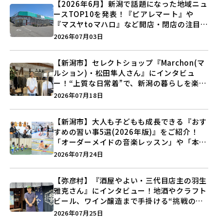
【2026年6月】新潟で話題になった地域ニュ
ースTOP10を発表！『ピアレマート』や
『マスヤtoマハロ』など開店・閉店の注目記
事をランキングでご紹介♪
2026年07月03日
【新潟市】セレクトショップ『Marchon(マ
ルション)・松田隼人さん』にインタビュ
ー！“上質な日常着”で、新潟の暮らしを楽し
む提案とは？
2026年07月18日
【新潟市】大人も子どもも成長できる『おす
すめの習い事5選(2026年版)』をご紹介！
「オーダーメイドの音楽レッスン」や「本格
キックボクシング」で新しい自分を見つけよ
2026年07月24日
う♪
【弥彦村】『酒屋やよい・三代目店主の羽生
雅克さん』にインタビュー！地酒やクラフト
ビール、ワイン醸造まで手掛ける“挑戦の歴
史”に迫る♪
2026年07月25日