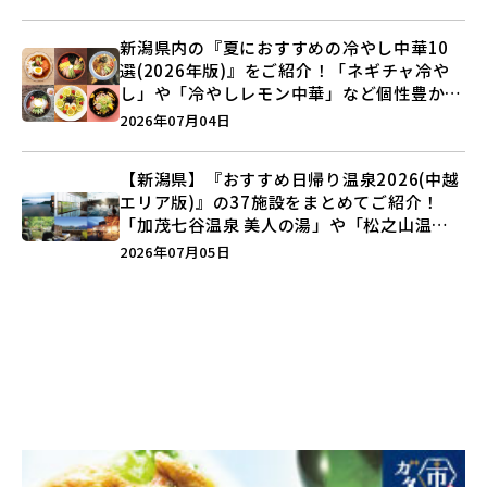
新潟県内の『夏におすすめの冷やし中華10
選(2026年版)』をご紹介！「ネギチャ冷や
し」や「冷やしレモン中華」など個性豊かな
ラインアップ♪
2026年07月04日
【新潟県】『おすすめ日帰り温泉2026(中越
エリア版)』の37施設をまとめてご紹介！
「加茂七谷温泉 美人の湯」や「松之山温泉
ナステビュウ湯の山」などを巡ろう♪
2026年07月05日