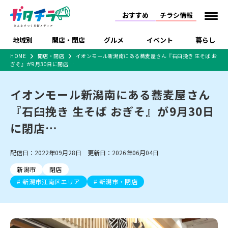
おすすめ
チラシ情報
地域別
開店・閉店
グルメ
イベント
暮らし
HOME
開店・閉店
イオンモール新潟南にある蕎麦屋さん『石臼挽き 生そば お
ぎそ』が9月30日に閉店…
食品スーパー・コンビ
戸建住宅・マンショ
特売セール
インタビュー
ニ
ン・土地
住宅メーカー・工務
イオンモール新潟南にある蕎麦屋さん
新潟市
開店
ラーメン
体験・販売
施設・ショップ
下越
閉店
現地レポート
祭り・伝統行事
店
『石臼挽き 生そば おぎそ』が9月30日
ショッピングモール・
ドラッグストア・ホーム
特集・まとめ記事
大型施設
センター
に閉店…
食品メーカー・県産
リニューアル・移転
休業
開店まとめ
閉店まとめ
中越
和食
趣味・展示会
上越
洋食
ライブ・コンサート
品
新潟市・開店
新潟市・閉店
長岡市・開店
配信日：2022年09月28日 更新日：2026年06月04日
セツコママ
ランキング
新潟人
キャンペーン
ファッション
生活サービス
長岡市・閉店
上越市・開店
上越市・閉店
開店まとめ
閉店まとめ
人気記事まとめ
定食まとめ
新潟市
閉店
にいがた酒の陣・新潟
習い事・塾
アパレル・雑貨
フィットネス・ジム
佐渡
スイーツ
スポーツ
ランチ
ラーメン・開店
ラーメン・閉店
酒月
新潟市江南区エリア
新潟市・閉店
ラーメンまとめ
飲食店まとめ
観光スポット
温泉・入浴
ホテル
旅館
水族館
インテリア・雑貨
外食・テイクアウト
リラクゼーション・整体
スキー場
リユース・買取
新車・中古車・カー用品
旅行・レジャー
家電・携帯電話
新潟市中央区
ご当地グルメ
セミナー・講演会
新潟市東区
食べ歩き
子ども向け
テイクアウト
新潟市西区
花火大会
新潟市北区
季節・期間限定
入場無料
病院・クリニック
イオンモール
ラブラ万代・ラブラ2
冠婚葬祭
習い事・塾
通販・EC
イベント
求人