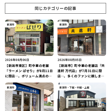
♪
同じカテゴリーの記事
新潟市
新潟市
2026年08月06日
2026年08月05日
【新潟市東区】町中華の老舗
【新潟市】町中華の老舗店『共
『ラーメン ぱせり』が8月11日
進軒 万代店』が7月31日に閉
に閉店…。ボリューム満点の名
店…。多くのファンに親しまれ
店が幕を閉じる。
た名店が長年の営業に幕。
新潟市
新潟市・下越・中越・上越