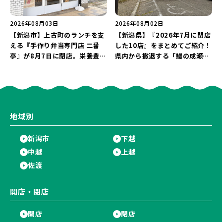
2026年08月03日
2026年08月02日
【新潟市】上古町のランチを支
【新潟県】『2026年7月に閉店
える『手作り弁当専門店 二番
した10店』をまとめてご紹介！
亭』が8月7日に閉店。栄養豊富
県内から撤退する「鰻の成瀬」
な「日替わり弁当」が食べ納め
や「石焼ステーキ贅 新潟小新
に…。
店」が営業に幕…。
地域別
新潟市
下越
中越
上越
佐渡
開店・閉店
開店
閉店