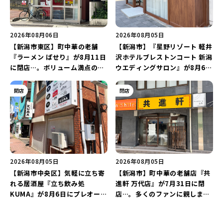
2026年08月06日
2026年08月05日
【新潟市東区】町中華の老舗
【新潟市】『星野リゾート 軽井
『ラーメン ぱせり』が8月11日
沢ホテルブレストンコート 新潟
に閉店…。ボリューム満点の名
ウエディングサロン』が8月6日
店が幕を閉じる。
にオープン！軽井沢ウエディン
グを万代で相談しよう♪
開店
閉店
2026年08月05日
2026年08月05日
【新潟市中央区】気軽に立ち寄
【新潟市】町中華の老舗店『共
れる居酒屋『立ち飲み処
進軒 万代店』が7月31日に閉
KUMA』が8月6日にプレオープ
店…。多くのファンに親しまれ
ン！“1杯目のドリンクが半
た名店が長年の営業に幕。
額”になるキャンペーンを開催