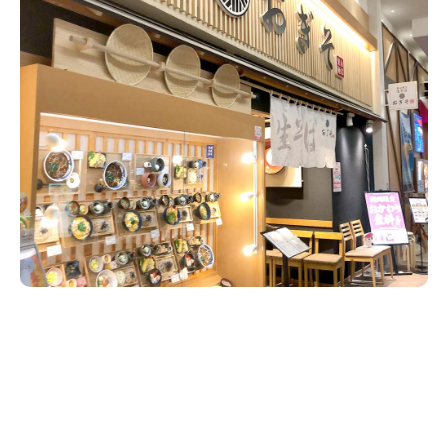
新潟市南区
カフェ
住宅展示場
居酒屋・バー
新潟市江南区
完成見学会
焼肉
学生スポーツ
新潟市秋葉区
パスタ
アルビレックス
新潟市西蒲区
ビルボードプレイスBP
新潟伊勢丹
ピア万代
官公庁・自治体
新潟市 チラシ
長岡・見附 チラシ
村上・関川
パン・ベーカリー
新発田・聖籠
タレカツ・豚カツ
胎内・粟島
デカ盛り・大盛り
リバーサイド千秋
パティオPATIO
上越・妙高・糸魚川 チラシ
注目 チラシ
週末セール
三条・加茂・田上
旨辛・激辛
定食・町定食
五泉・阿賀野・阿賀
海鮮・鮨
燕・弥彦
そば・うどん
火曜セール
オープン・リニューアルセール
長岡・見附
日本酒・新潟清酒
小千谷・十日町・津南
ワイン・クラフトビール
魚沼・南魚沼・湯沢
周年祭・感謝祭セール
年末・初売りセール
柏崎・刈羽・出雲崎
ケーキ・パフェ
ビアガーデン・暑気払い
上越・妙高・糸魚川
忘新年会・歓送迎会