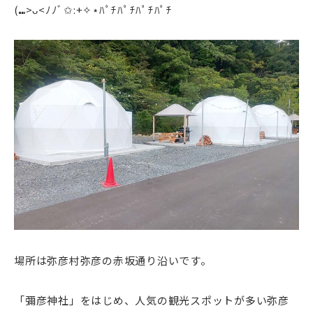
(⑉>ᴗ<ﾉﾉﾞ✩:+✧︎⋆ﾊﾟﾁﾊﾟﾁﾊﾟﾁﾊﾟﾁ
場所は弥彦村弥彦の赤坂通り沿いです。
「彌彦神社」をはじめ、人気の観光スポットが多い弥彦