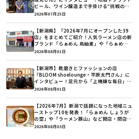
ビール、ワイン醸造まで手掛ける“挑戦の歴
史”に迫る♪
2026年07月25日
【新潟県】『2026年7月にオープンした39
店』をまとめてご紹介！人気ラーメン店の新
ブランド「らぁめん 鳥紬麦」や「らぁめん
しょうがの空」など盛りだくさん♪
2026年08月01日
【新潟市】靴磨きとファッションの店
『BLOOM shoelounge・平原太門さん』に
インタビュー！足元から「上機嫌な毎日」を
つくる装いの提案とは？
2026年08月01日
【2026年7月】新潟で話題になった地域ニュ
ーストップ10を発表！「らぁめん しょうが
の空」や「ラーメン豚山」など開店・閉店の
注目記事をランキングでご紹介♪
2026年08月03日