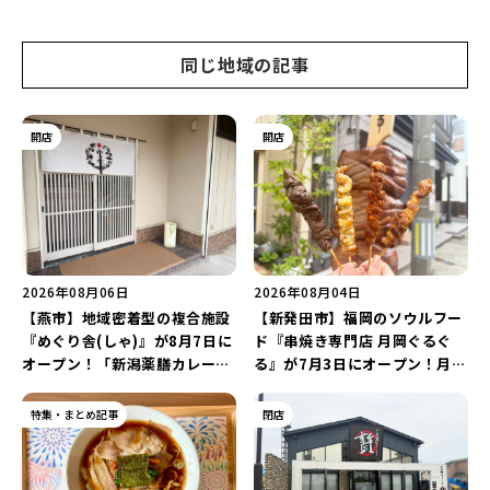
同じ地域の記事
開店
開店
2026年08月06日
2026年08月04日
【燕市】地域密着型の複合施設
【新発田市】福岡のソウルフー
『めぐり舎(しゃ)』が8月7日に
ド『串焼き専門店 月岡ぐるぐ
オープン！「新潟薬膳カレー
る』が7月3日にオープン！月岡
Ricca」のレシピを受け継いだ
温泉街の新スポットで「新潟食
メニューや漆喰アートを楽しも
材を使ったぐるぐる串焼き」を
特集・まとめ記事
閉店
う♪
堪能しよう♪