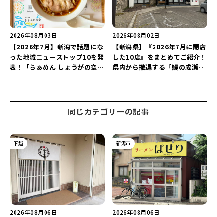
2026年08月03日
2026年08月02日
【2026年7月】新潟で話題にな
【新潟県】『2026年7月に閉店
った地域ニューストップ10を発
した10店』をまとめてご紹介！
表！「らぁめん しょうがの空」
県内から撤退する「鰻の成瀬」
や「ラーメン豚山」など開店・
や「石焼ステーキ贅 新潟小新
閉店の注目記事をランキングで
店」が営業に幕…。
ご紹介♪
同じカテゴリーの記事
下越
新潟市
2026年08月06日
2026年08月06日