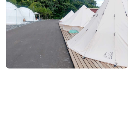
新潟市南区
カフェ
住宅展示場
居酒屋・バー
新潟市江南区
完成見学会
焼肉
学生スポーツ
新潟市秋葉区
パスタ
アルビレックス
新潟市西蒲区
ビルボードプレイスBP
新潟伊勢丹
ピア万代
官公庁・自治体
新潟市 チラシ
長岡・見附 チラシ
村上・関川
パン・ベーカリー
新発田・聖籠
タレカツ・豚カツ
胎内・粟島
デカ盛り・大盛り
リバーサイド千秋
パティオPATIO
上越・妙高・糸魚川 チラシ
注目 チラシ
週末セール
三条・加茂・田上
旨辛・激辛
定食・町定食
五泉・阿賀野・阿賀
海鮮・鮨
燕・弥彦
そば・うどん
火曜セール
オープン・リニューアルセール
長岡・見附
日本酒・新潟清酒
小千谷・十日町・津南
ワイン・クラフトビール
魚沼・南魚沼・湯沢
周年祭・感謝祭セール
年末・初売りセール
柏崎・刈羽・出雲崎
ケーキ・パフェ
ビアガーデン・暑気払い
上越・妙高・糸魚川
忘新年会・歓送迎会