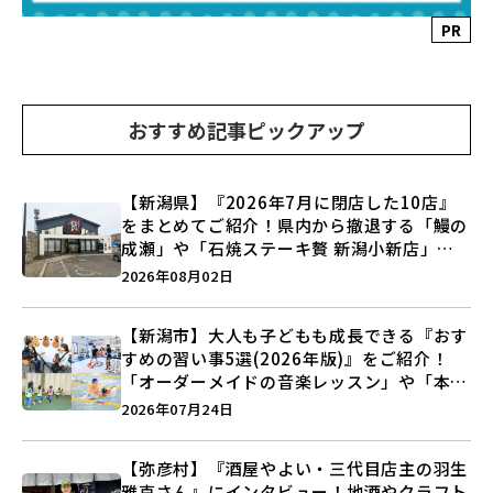
PR
おすすめ記事ピックアップ
【新潟県】『2026年7月に閉店した10店』
をまとめてご紹介！県内から撤退する「鰻の
成瀬」や「石焼ステーキ贅 新潟小新店」が
営業に幕…。
2026年08月02日
【新潟市】大人も子どもも成長できる『おす
すめの習い事5選(2026年版)』をご紹介！
「オーダーメイドの音楽レッスン」や「本格
キックボクシング」で新しい自分を見つけよ
2026年07月24日
う♪
【弥彦村】『酒屋やよい・三代目店主の羽生
雅克さん』にインタビュー！地酒やクラフト