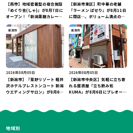
【燕市】地域密着型の複合施設
【新潟市東区】町中華の老舗
『めぐり舎(しゃ)』が8月7日に
『ラーメン ぱせり』が8月11日
オープン！「新潟薬膳カレー
に閉店…。ボリューム満点の名
Ricca」のレシピを受け継いだ
店が幕を閉じる。
メニューや漆喰アートを楽しも
新潟市
新潟市
う♪
2026年08月05日
2026年08月05日
【新潟市】『星野リゾート 軽井
【新潟市中央区】気軽に立ち寄
沢ホテルブレストンコート 新潟
れる居酒屋『立ち飲み処
ウエディングサロン』が8月6日
KUMA』が8月6日にプレオープ
にオープン！軽井沢ウエディン
ン！“1杯目のドリンクが半
グを万代で相談しよう♪
額”になるキャンペーンを開催
♪
地域別