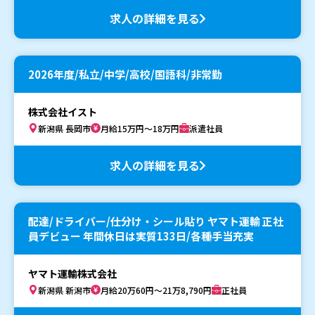
求人の詳細を見る
2026年度/私立/中学/高校/国語科/非常勤
株式会社イスト
新潟県 長岡市
月給15万円～18万円
派遣社員
求人の詳細を見る
配達/ドライバー/仕分け・シール貼り ヤマト運輸 正社
員デビュー 年間休日は実質133日/各種手当充実
ヤマト運輸株式会社
新潟県 新潟市
月給20万60円～21万8,790円
正社員