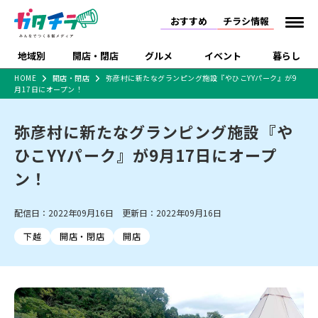
おすすめ
チラシ情報
地域別
開店・閉店
グルメ
イベント
暮らし
HOME
開店・閉店
弥彦村に新たなグランピング施設『やひこYYパーク』が9
月17日にオープン！
食品スーパー・コンビ
戸建住宅・マンショ
特売セール
インタビュー
ニ
ン・土地
住宅メーカー・工務
弥彦村に新たなグランピング施設『や
新潟市
開店
ラーメン
体験・販売
施設・ショップ
下越
閉店
現地レポート
祭り・伝統行事
店
ひこYYパーク』が9月17日にオープ
ショッピングモール・
ドラッグストア・ホーム
特集・まとめ記事
大型施設
センター
ン！
食品メーカー・県産
リニューアル・移転
休業
開店まとめ
閉店まとめ
中越
和食
趣味・展示会
上越
洋食
ライブ・コンサート
品
新潟市・開店
新潟市・閉店
長岡市・開店
配信日：2022年09月16日 更新日：2022年09月16日
セツコママ
ランキング
新潟人
キャンペーン
ファッション
生活サービス
長岡市・閉店
上越市・開店
上越市・閉店
開店まとめ
閉店まとめ
人気記事まとめ
定食まとめ
下越
開店・閉店
開店
にいがた酒の陣・新潟
習い事・塾
アパレル・雑貨
フィットネス・ジム
佐渡
スイーツ
スポーツ
ランチ
ラーメン・開店
ラーメン・閉店
酒月
ラーメンまとめ
飲食店まとめ
観光スポット
温泉・入浴
ホテル
旅館
水族館
インテリア・雑貨
外食・テイクアウト
リラクゼーション・整体
スキー場
リユース・買取
新車・中古車・カー用品
旅行・レジャー
家電・携帯電話
新潟市中央区
ご当地グルメ
セミナー・講演会
新潟市東区
食べ歩き
子ども向け
テイクアウト
新潟市西区
花火大会
新潟市北区
季節・期間限定
入場無料
病院・クリニック
イオンモール
ラブラ万代・ラブラ2
冠婚葬祭
習い事・塾
通販・EC
イベント
求人