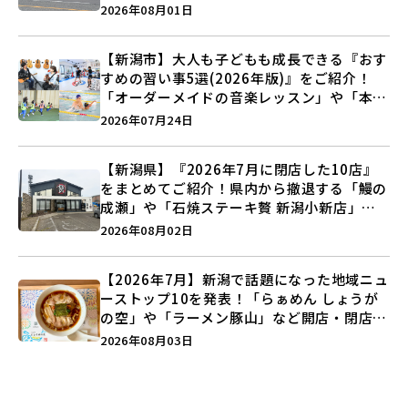
しょうがの空」など盛りだくさん♪
2026年08月01日
【新潟市】大人も子どもも成長できる『おす
すめの習い事5選(2026年版)』をご紹介！
「オーダーメイドの音楽レッスン」や「本格
キックボクシング」で新しい自分を見つけよ
2026年07月24日
う♪
【新潟県】『2026年7月に閉店した10店』
をまとめてご紹介！県内から撤退する「鰻の
成瀬」や「石焼ステーキ贅 新潟小新店」が
営業に幕…。
2026年08月02日
【2026年7月】新潟で話題になった地域ニュ
ーストップ10を発表！「らぁめん しょうが
の空」や「ラーメン豚山」など開店・閉店の
注目記事をランキングでご紹介♪
2026年08月03日