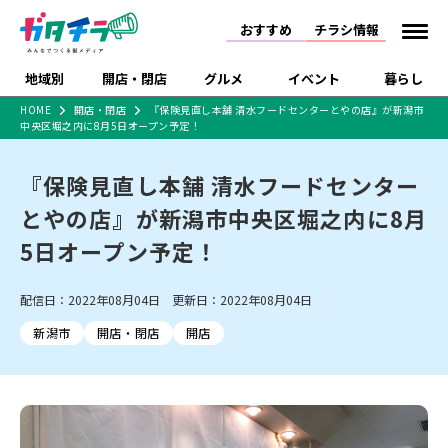
おすすめ
チラシ情報
地域別
開店・閉店
グルメ
イベント
暮らし
HOME
開店・閉店
『保険見直し本舗 清水フードセンターとやの店』が新潟市
中央区堀之内に8月5日オープン予定！
食品スーパー・コンビ
戸建住宅・マンショ
特売セール
インタビュー
ニ
ン・土地
住宅メーカー・工務
『保険見直し本舗 清水フードセンター
新潟市
開店
ラーメン
体験・販売
施設・ショップ
下越
閉店
現地レポート
祭り・伝統行事
店
とやの店』が新潟市中央区堀之内に8月
ショッピングモール・
ドラッグストア・ホーム
特集・まとめ記事
大型施設
センター
5日オープン予定！
食品メーカー・県産
リニューアル・移転
休業
開店まとめ
閉店まとめ
中越
和食
趣味・展示会
上越
洋食
ライブ・コンサート
品
新潟市・開店
新潟市・閉店
長岡市・開店
配信日：2022年08月04日 更新日：2022年08月04日
セツコママ
ランキング
新潟人
キャンペーン
ファッション
生活サービス
長岡市・閉店
上越市・開店
上越市・閉店
開店まとめ
閉店まとめ
人気記事まとめ
定食まとめ
新潟市
開店・閉店
開店
にいがた酒の陣・新潟
習い事・塾
アパレル・雑貨
フィットネス・ジム
佐渡
スイーツ
スポーツ
ランチ
ラーメン・開店
ラーメン・閉店
酒月
ラーメンまとめ
飲食店まとめ
観光スポット
温泉・入浴
ホテル
旅館
水族館
インテリア・雑貨
外食・テイクアウト
リラクゼーション・整体
スキー場
リユース・買取
新車・中古車・カー用品
旅行・レジャー
家電・携帯電話
新潟市中央区
ご当地グルメ
セミナー・講演会
新潟市東区
食べ歩き
子ども向け
テイクアウト
新潟市西区
花火大会
新潟市北区
季節・期間限定
入場無料
病院・クリニック
イオンモール
ラブラ万代・ラブラ2
冠婚葬祭
習い事・塾
通販・EC
イベント
求人