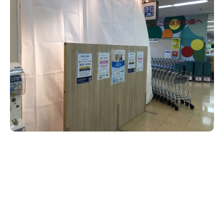
新潟市南区
カフェ
住宅展示場
居酒屋・バー
新潟市江南区
完成見学会
焼肉
学生スポーツ
新潟市秋葉区
パスタ
アルビレックス
新潟市西蒲区
ビルボードプレイスBP
新潟伊勢丹
ピア万代
官公庁・自治体
新潟市 チラシ
長岡・見附 チラシ
村上・関川
パン・ベーカリー
新発田・聖籠
タレカツ・豚カツ
胎内・粟島
デカ盛り・大盛り
リバーサイド千秋
パティオPATIO
上越・妙高・糸魚川 チラシ
注目 チラシ
週末セール
三条・加茂・田上
旨辛・激辛
定食・町定食
五泉・阿賀野・阿賀
海鮮・鮨
燕・弥彦
そば・うどん
火曜セール
オープン・リニューアルセール
長岡・見附
日本酒・新潟清酒
小千谷・十日町・津南
ワイン・クラフトビール
魚沼・南魚沼・湯沢
周年祭・感謝祭セール
年末・初売りセール
柏崎・刈羽・出雲崎
ケーキ・パフェ
ビアガーデン・暑気払い
上越・妙高・糸魚川
忘新年会・歓送迎会