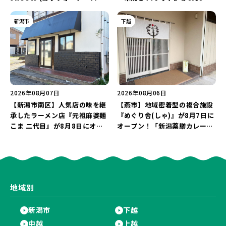
ーツ) 新潟本店』が8月9日に閉
にオープン！厳選した地酒もラ
店…。一部商品は姉妹店で販売
インアップ♪
新潟市
下越
継続！
2026年08月07日
2026年08月06日
【新潟市南区】人気店の味を継
【燕市】地域密着型の複合施設
承したラーメン店『元祖麻婆麺
『めぐり舎(しゃ)』が8月7日に
こま 二代目』が8月8日にオー
オープン！「新潟薬膳カレー
プン！多くのファンに親しまれ
Ricca」のレシピを受け継いだ
た「麻婆麺」を復刻♪
メニューや漆喰アートを楽しも
う♪
地域別
新潟市
下越
中越
上越