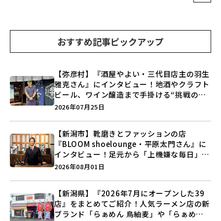
おすすめ記事ピックアップ
【弥彦村】『酒屋やよい・三代目店主の羽生
雅克さん』にインタビュー！地酒やクラフト
ビール、ワイン醸造まで手掛ける“挑戦の歴
史”に迫る♪
2026年07月25日
【新潟市】靴磨きとファッションの店
『BLOOM shoelounge・平原太門さん』に
インタビュー！足元から「上機嫌な毎日」を
つくる装いの提案とは？
2026年08月01日
【新潟県】『2026年7月にオープンした39
店』をまとめてご紹介！人気ラーメン店の新
ブランド「らぁめん 鳥紬麦」や「らぁめん