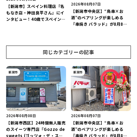
2026年08月07日
【新潟市】スペイン料理店『名
【新潟市中央区】“鳥串×お
もなき店・神田良平さん』にイ
酒”のペアリングが楽しめる
ンタビュー！40歳でスペインへ
『串焼き バラッド』が8月8日
渡り、“美食の街”の魅力を古町
にオープン！厳選した地酒もラ
で届ける♪
インアップ♪
同じカテゴリーの記事
新潟市
新潟市
2026年08月08日
2026年08月07日
【新潟市西区】24時間無人販売
【新潟市中央区】“鳥串×お
のスイーツ専門店『Gozzo de
酒”のペアリングが楽しめる
sweets (ゴッツォ・デ・スイ
『串焼き バラッド』が8月8日