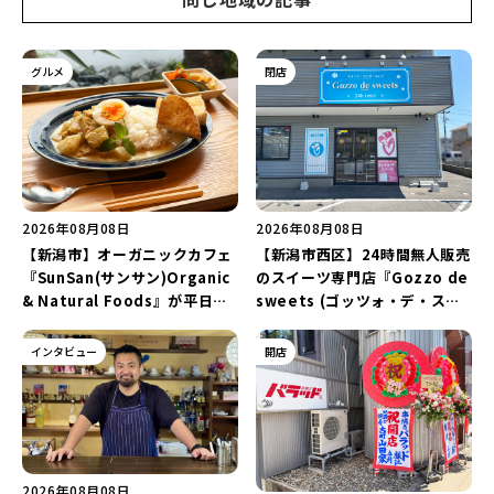
グルメ
閉店
2026年08月08日
2026年08月08日
【新潟市】オーガニックカフェ
【新潟市西区】24時間無人販売
『SunSan(サンサン)Organic
のスイーツ専門店『Gozzo de
& Natural Foods』が平日ラ
sweets (ゴッツォ・デ・スイ
ンチも7月24日からスタート！
ーツ) 新潟本店』が8月9日に閉
「抗酸化☆レモンチキンカレ
店…。一部商品は姉妹店で販売
インタビュー
開店
ー」と「美容と健康を考えたプ
継続！
レートランチ」を実食レポート
♪
2026年08月08日