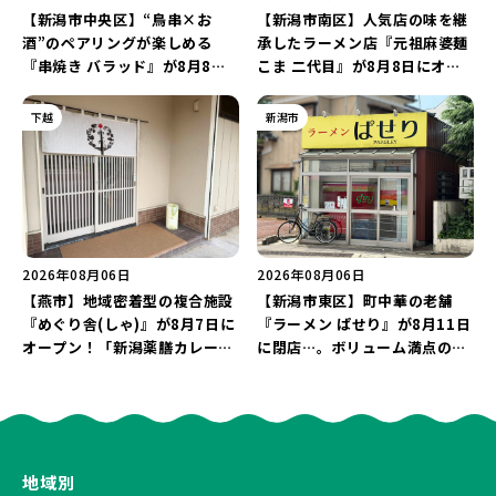
【新潟市中央区】“鳥串×お
【新潟市南区】人気店の味を継
酒”のペアリングが楽しめる
承したラーメン店『元祖麻婆麺
『串焼き バラッド』が8月8日
こま 二代目』が8月8日にオー
にオープン！厳選した地酒もラ
プン！多くのファンに親しまれ
インアップ♪
た「麻婆麺」を復刻♪
下越
新潟市
2026年08月06日
2026年08月06日
【燕市】地域密着型の複合施設
【新潟市東区】町中華の老舗
『めぐり舎(しゃ)』が8月7日に
『ラーメン ぱせり』が8月11日
オープン！「新潟薬膳カレー
に閉店…。ボリューム満点の名
Ricca」のレシピを受け継いだ
店が幕を閉じる。
メニューや漆喰アートを楽しも
う♪
地域別