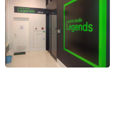
新潟市南区
カフェ
住宅展示場
居酒屋・バー
新潟市江南区
完成見学会
焼肉
学生スポーツ
新潟市秋葉区
パスタ
アルビレックス
新潟市西蒲区
ビルボードプレイスBP
新潟伊勢丹
ピア万代
官公庁・自治体
新潟市 チラシ
長岡・見附 チラシ
村上・関川
パン・ベーカリー
新発田・聖籠
タレカツ・豚カツ
胎内・粟島
デカ盛り・大盛り
リバーサイド千秋
パティオPATIO
上越・妙高・糸魚川 チラシ
注目 チラシ
週末セール
三条・加茂・田上
旨辛・激辛
定食・町定食
五泉・阿賀野・阿賀
海鮮・鮨
燕・弥彦
そば・うどん
火曜セール
オープン・リニューアルセール
長岡・見附
日本酒・新潟清酒
小千谷・十日町・津南
ワイン・クラフトビール
魚沼・南魚沼・湯沢
周年祭・感謝祭セール
年末・初売りセール
柏崎・刈羽・出雲崎
ケーキ・パフェ
ビアガーデン・暑気払い
上越・妙高・糸魚川
忘新年会・歓送迎会