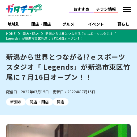
おすすめ
チラシ情報
地域別
開店・閉店
グルメ
イベント
暮らし
HOME
開店・閉店
新潟から世界とつながる!?ｅスポーツスタジオ「
Legends」が新潟市東区竹尾に７月16日オープン！！
食品スーパー・コンビ
戸建住宅・マンショ
特売セール
インタビュー
ニ
ン・土地
住宅メーカー・工務
新潟から世界とつながる!?ｅスポーツ
新潟市
開店
ラーメン
体験・販売
施設・ショップ
下越
閉店
現地レポート
祭り・伝統行事
店
スタジオ「 Legends」が新潟市東区竹
ショッピングモール・
ドラッグストア・ホーム
特集・まとめ記事
大型施設
センター
尾に７月16日オープン！！
食品メーカー・県産
リニューアル・移転
休業
開店まとめ
閉店まとめ
中越
和食
趣味・展示会
上越
洋食
ライブ・コンサート
品
新潟市・開店
新潟市・閉店
長岡市・開店
配信日：2022年07月15日 更新日：2022年07月15日
セツコママ
ランキング
新潟人
キャンペーン
ファッション
生活サービス
長岡市・閉店
上越市・開店
上越市・閉店
開店まとめ
閉店まとめ
人気記事まとめ
定食まとめ
新潟市
開店・閉店
開店
にいがた酒の陣・新潟
習い事・塾
アパレル・雑貨
フィットネス・ジム
佐渡
スイーツ
スポーツ
ランチ
ラーメン・開店
ラーメン・閉店
酒月
ラーメンまとめ
飲食店まとめ
観光スポット
温泉・入浴
ホテル
旅館
水族館
インテリア・雑貨
外食・テイクアウト
リラクゼーション・整体
スキー場
リユース・買取
新車・中古車・カー用品
旅行・レジャー
家電・携帯電話
新潟市中央区
ご当地グルメ
セミナー・講演会
新潟市東区
食べ歩き
子ども向け
テイクアウト
新潟市西区
花火大会
新潟市北区
季節・期間限定
入場無料
病院・クリニック
イオンモール
ラブラ万代・ラブラ2
冠婚葬祭
習い事・塾
通販・EC
イベント
求人