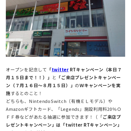
オープンを記念して
「
twitter
RTキャンペーン（本日７
月１５日まで！！）」
と
「ご来店プレゼントキャンペー
ン（７月１６日～８月１５日）」
の
Ｗキャンペーンを実
施
するとのこと！
どちらも、NintendoSwitch（有機ＥＬモデル）や
Amazonギフトカード、「Legends」施設利用料20％Ｏ
ＦＦ券などがあたる抽選に参加できます！（「
ご来店プ
レゼントキャンペーン」は「twitter RTキャンペーン」