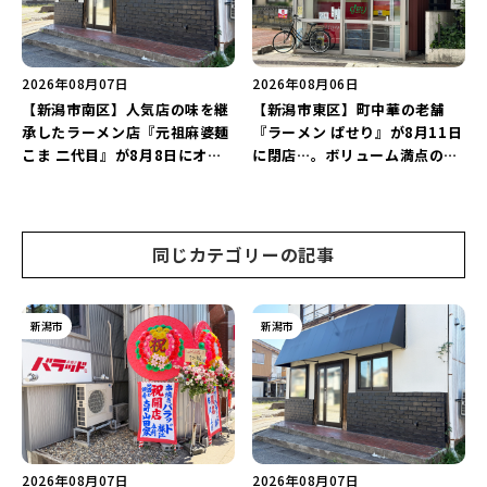
2026年08月07日
2026年08月06日
【新潟市南区】人気店の味を継
【新潟市東区】町中華の老舗
承したラーメン店『元祖麻婆麺
『ラーメン ぱせり』が8月11日
こま 二代目』が8月8日にオー
に閉店…。ボリューム満点の名
プン！多くのファンに親しまれ
店が幕を閉じる。
た「麻婆麺」を復刻♪
同じカテゴリーの記事
新潟市
新潟市
2026年08月07日
2026年08月07日