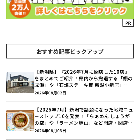
PR
おすすめ記事ピックアップ
【新潟県】『2026年7月に閉店した10店』
をまとめてご紹介！県内から撤退する「鰻の
成瀬」や「石焼ステーキ贅 新潟小新店」が
営業に幕…。
2026年08月02日
【2026年7月】新潟で話題になった地域ニュ
ーストップ10を発表！「らぁめん しょうが
の空」や「ラーメン豚山」など開店・閉店の
注目記事をランキングでご紹介♪
2026年08月03日