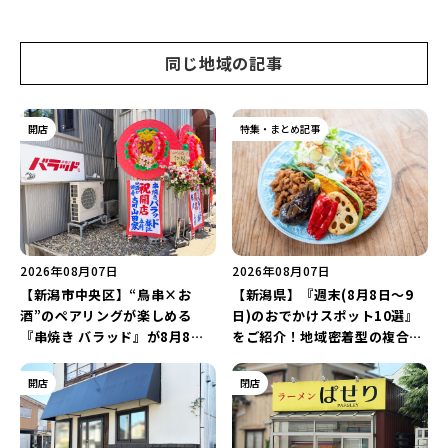
同じ地域の記事
開店
特集・まとめ記事
2026年08月07日
2026年08月07日
【新潟市中央区】“鳥串×お
【新潟県】『週末(8月8日～9
酒”のペアリングが楽しめる
日)のおでかけスポット10選』
『串焼き バラッド』が8月8日
をご紹介！地域密着型の複合施
にオープン！厳選した地酒もラ
設「めぐり舎」や「シーナシー
インアップ♪
ナ丸大新潟のサマーフェスタ
開店
閉店
2026」がおすすめ♪