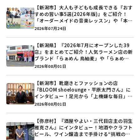
【新潟市】大人も子どもも成長できる『おす
すめの習い事5選(2026年版)』をご紹介！
「オーダーメイドの音楽レッスン」や「本格
キックボクシング」で新しい自分を見つけよ
2026年07月24日
う♪
【新潟県】『2026年7月にオープンした39
店』をまとめてご紹介！人気ラーメン店の新
ブランド「らぁめん 鳥紬麦」や「らぁめん
しょうがの空」など盛りだくさん♪
2026年08月01日
【新潟市】靴磨きとファッションの店
『BLOOM shoelounge・平原太門さん』に
インタビュー！足元から「上機嫌な毎日」を
つくる装いの提案とは？
2026年08月01日
【弥彦村】『酒屋やよい・三代目店主の羽生
雅克さん』にインタビュー！地酒やクラフト
ビール、ワイン醸造まで手掛ける“挑戦の歴