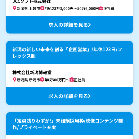
JCCソフト株式会社
新潟県 上越市
月給23万3,000円～50万6,000円
正社員
求人の詳細を見る
新潟の新しい未来を創る「企画営業」/年休123日/フ
レックス制
株式会社新潟博報堂
新潟県 新潟市
年収300万円～
正社員
求人の詳細を見る
「定員残りわずか!」未経験採用枠/映像コンテンツ制
作/プライベート充実