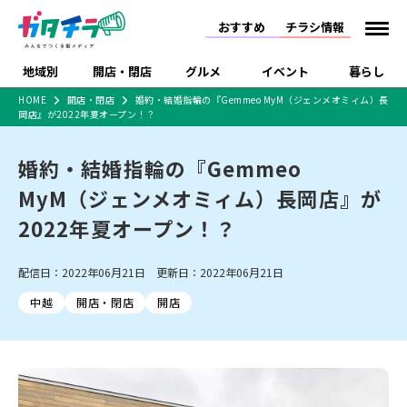
おすすめ
チラシ情報
地域別
開店・閉店
グルメ
イベント
暮らし
HOME
開店・閉店
婚約・結婚指輪の『Gemmeo MyM（ジェンメオミィム）長
岡店』が2022年夏オープン！？
食品スーパー・コンビ
戸建住宅・マンショ
特売セール
インタビュー
ニ
ン・土地
住宅メーカー・工務
婚約・結婚指輪の『Gemmeo
新潟市
開店
ラーメン
体験・販売
施設・ショップ
下越
閉店
現地レポート
祭り・伝統行事
店
MyM（ジェンメオミィム）長岡店』が
ショッピングモール・
ドラッグストア・ホーム
特集・まとめ記事
大型施設
センター
2022年夏オープン！？
食品メーカー・県産
リニューアル・移転
休業
開店まとめ
閉店まとめ
中越
和食
趣味・展示会
上越
洋食
ライブ・コンサート
品
新潟市・開店
新潟市・閉店
長岡市・開店
配信日：2022年06月21日 更新日：2022年06月21日
セツコママ
ランキング
新潟人
キャンペーン
ファッション
生活サービス
長岡市・閉店
上越市・開店
上越市・閉店
開店まとめ
閉店まとめ
人気記事まとめ
定食まとめ
中越
開店・閉店
開店
にいがた酒の陣・新潟
習い事・塾
アパレル・雑貨
フィットネス・ジム
佐渡
スイーツ
スポーツ
ランチ
ラーメン・開店
ラーメン・閉店
酒月
ラーメンまとめ
飲食店まとめ
観光スポット
温泉・入浴
ホテル
旅館
水族館
インテリア・雑貨
外食・テイクアウト
リラクゼーション・整体
スキー場
リユース・買取
新車・中古車・カー用品
旅行・レジャー
家電・携帯電話
新潟市中央区
ご当地グルメ
セミナー・講演会
新潟市東区
食べ歩き
子ども向け
テイクアウト
新潟市西区
花火大会
新潟市北区
季節・期間限定
入場無料
病院・クリニック
イオンモール
ラブラ万代・ラブラ2
冠婚葬祭
習い事・塾
通販・EC
イベント
求人