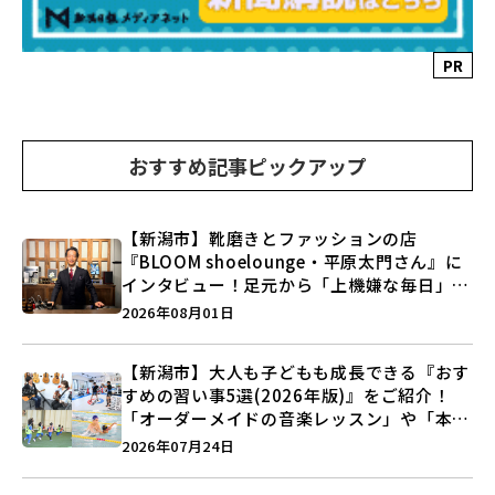
PR
おすすめ記事ピックアップ
【新潟市】靴磨きとファッションの店
『BLOOM shoelounge・平原太門さん』に
インタビュー！足元から「上機嫌な毎日」を
つくる装いの提案とは？
2026年08月01日
【新潟市】大人も子どもも成長できる『おす
すめの習い事5選(2026年版)』をご紹介！
「オーダーメイドの音楽レッスン」や「本格
キックボクシング」で新しい自分を見つけよ
2026年07月24日
う♪