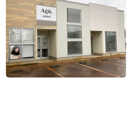
新潟市南区
カフェ
住宅展示場
居酒屋・バー
新潟市江南区
完成見学会
焼肉
学生スポーツ
新潟市秋葉区
パスタ
アルビレックス
新潟市西蒲区
ビルボードプレイスBP
新潟伊勢丹
ピア万代
官公庁・自治体
新潟市 チラシ
長岡・見附 チラシ
村上・関川
パン・ベーカリー
新発田・聖籠
タレカツ・豚カツ
胎内・粟島
デカ盛り・大盛り
リバーサイド千秋
パティオPATIO
上越・妙高・糸魚川 チラシ
注目 チラシ
週末セール
三条・加茂・田上
旨辛・激辛
定食・町定食
五泉・阿賀野・阿賀
海鮮・鮨
燕・弥彦
そば・うどん
火曜セール
オープン・リニューアルセール
長岡・見附
日本酒・新潟清酒
小千谷・十日町・津南
ワイン・クラフトビール
魚沼・南魚沼・湯沢
周年祭・感謝祭セール
年末・初売りセール
柏崎・刈羽・出雲崎
ケーキ・パフェ
ビアガーデン・暑気払い
上越・妙高・糸魚川
忘新年会・歓送迎会