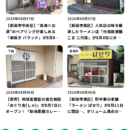
2026年08月07日
2026年08月07日
【新潟市中央区】“鳥串×お
【新潟市南区】人気店の味を継
酒”のペアリングが楽しめる
承したラーメン店『元祖麻婆麺
『串焼き バラッド』が8月8日
こま 二代目』が8月8日にオー
にオープン！厳選した地酒もラ
プン！多くのファンに親しまれ
インアップ♪
た「麻婆麺」を復刻♪
下越
新潟市
2026年08月06日
2026年08月06日
【燕市】地域密着型の複合施設
【新潟市東区】町中華の老舗
『めぐり舎(しゃ)』が8月7日に
『ラーメン ぱせり』が8月11日
オープン！「新潟薬膳カレー
に閉店…。ボリューム満点の名
Ricca」のレシピを受け継いだ
店が幕を閉じる。
メニューや漆喰アートを楽しも
う♪