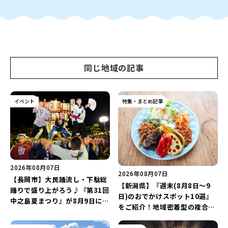
同じ地域の記事
イベント
特集・まとめ記事
2026年08月07日
2026年08月07日
【長岡市】大民踊流し・下駄総
【新潟県】『週末(8月8日～9
踊りで盛り上がろう♪『第31回
日)のおでかけスポット10選』
中之島夏まつり』が8月9日に開
をご紹介！地域密着型の複合施
催！“新潟アルビレックスBB選
設「めぐり舎」や「シーナシー
手”のシュート対決は必見♪