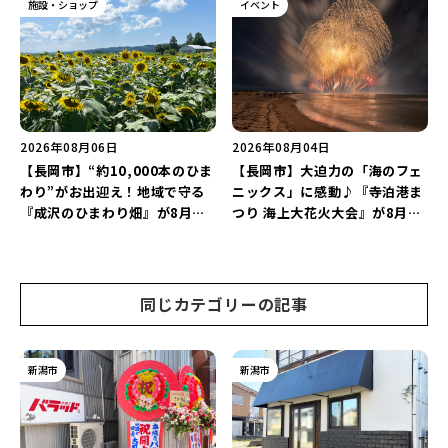
ナ丸大新潟のサマーフェスタ
施設・ショップ
イベント
2026」がおすすめ♪
2026年08月06日
2026年08月04日
【長岡市】“約10,000本のひま
【長岡市】大迫力の「海のフェ
わり”がお出迎え！地域で守る
ニックス」に感動♪『寺泊港ま
『成沢のひまわり畑』が8月中
つり 海上大花火大会』が8月7
旬まで見頃♪夏休みは長岡の魅
日に開催！海と夜空を彩る“約
力を満喫しよう！
5,000発の花火”を楽しもう♪
同じカテゴリーの記事
新潟市
新潟市