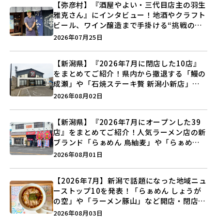
【弥彦村】『酒屋やよい・三代目店主の羽生
雅克さん』にインタビュー！地酒やクラフト
ビール、ワイン醸造まで手掛ける“挑戦の歴
史”に迫る♪
2026年07月25日
【新潟県】『2026年7月に閉店した10店』
をまとめてご紹介！県内から撤退する「鰻の
成瀬」や「石焼ステーキ贅 新潟小新店」が
営業に幕…。
2026年08月02日
【新潟県】『2026年7月にオープンした39
店』をまとめてご紹介！人気ラーメン店の新
ブランド「らぁめん 鳥紬麦」や「らぁめん
しょうがの空」など盛りだくさん♪
2026年08月01日
【2026年7月】新潟で話題になった地域ニュ
ーストップ10を発表！「らぁめん しょうが
の空」や「ラーメン豚山」など開店・閉店の
注目記事をランキングでご紹介♪
2026年08月03日