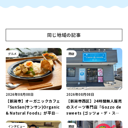
同じ地域の記事
グルメ
閉店
2026年08月08日
2026年08月08日
【新潟市】オーガニックカフェ
【新潟市西区】24時間無人販売
『SunSan(サンサン)Organic
のスイーツ専門店『Gozzo de
& Natural Foods』が平日ラ
sweets (ゴッツォ・デ・スイ
ンチも7月24日からスタート！
ーツ) 新潟本店』が8月9日に閉
「抗酸化☆レモンチキンカレ
店…。一部商品は姉妹店で販売
インタビュー
開店