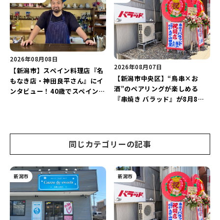
ー」と「美容と健康を考えたプ
継続！
レートランチ」を実食レポート
♪
2026年08月08日
2026年08月07日
【新潟市】スペイン料理店『名
【新潟市中央区】“鳥串×お
もなき店・神田良平さん』にイ
酒”のペアリングが楽しめる
ンタビュー！40歳でスペインへ
『串焼き バラッド』が8月8日
渡り、“美食の街”の魅力を古町
にオープン！厳選した地酒もラ
で届ける♪
インアップ♪
同じカテゴリーの記事
新潟市
新潟市