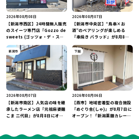
2026年08月08日
2026年08月07日
【新潟市西区】24時間無人販売
【新潟市中央区】“鳥串×お
のスイーツ専門店『Gozzo de
酒”のペアリングが楽しめる
sweets (ゴッツォ・デ・スイ
『串焼き バラッド』が8月8日
ーツ) 新潟本店』が8月9日に閉
にオープン！厳選した地酒もラ
店…。一部商品は姉妹店で販売
インアップ♪
新潟市
下越
継続！
2026年08月07日
2026年08月06日
【新潟市南区】人気店の味を継
【燕市】地域密着型の複合施設
承したラーメン店『元祖麻婆麺
『めぐり舎(しゃ)』が8月7日に
こま 二代目』が8月8日にオー
オープン！「新潟薬膳カレー
プン！多くのファンに親しまれ
Ricca」のレシピを受け継いだ
た「麻婆麺」を復刻♪
メニューや漆喰アートを楽しも
う♪