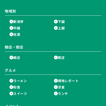
地域別
新潟市
下越
中越
上越
佐渡
開店・閉店
開店
閉店
グルメ
ラーメン
現地レポート
和食
洋食
スイーツ
ランチ