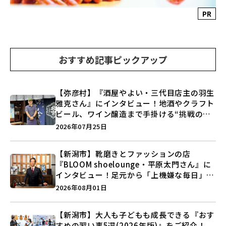
PR
おすすめ記事ピックアップ
【弥彦村】『酒屋やよい・三代目店主の羽生
雅克さん』にインタビュー！地酒やクラフト
ビール、ワイン醸造まで手掛ける“挑戦の歴
史”に迫る♪
2026年07月25日
【新潟市】靴磨きとファッションの店
『BLOOM shoelounge・平原太門さん』に
インタビュー！足元から「上機嫌な毎日」を
つくる装いの提案とは？
2026年08月01日
【新潟市】大人も子どもも成長できる『おす
すめの習い事5選(2026年版)』をご紹介！