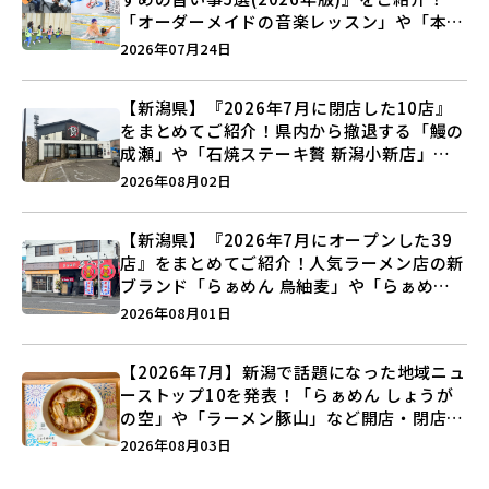
「オーダーメイドの音楽レッスン」や「本格
キックボクシング」で新しい自分を見つけよ
2026年07月24日
う♪
【新潟県】『2026年7月に閉店した10店』
をまとめてご紹介！県内から撤退する「鰻の
成瀬」や「石焼ステーキ贅 新潟小新店」が
営業に幕…。
2026年08月02日
【新潟県】『2026年7月にオープンした39
店』をまとめてご紹介！人気ラーメン店の新
ブランド「らぁめん 鳥紬麦」や「らぁめん
しょうがの空」など盛りだくさん♪
2026年08月01日
【2026年7月】新潟で話題になった地域ニュ
ーストップ10を発表！「らぁめん しょうが
の空」や「ラーメン豚山」など開店・閉店の
注目記事をランキングでご紹介♪
2026年08月03日