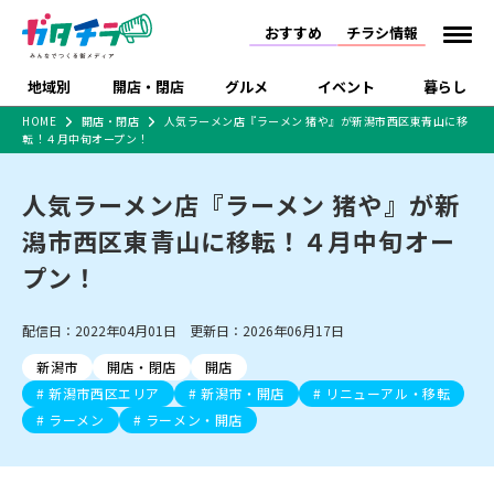
おすすめ
チラシ情報
地域別
開店・閉店
グルメ
イベント
暮らし
HOME
開店・閉店
人気ラーメン店『ラーメン 猪や』が新潟市西区東青山に移
転！４月中旬オープン！
食品スーパー・コンビ
戸建住宅・マンショ
特売セール
インタビュー
ニ
ン・土地
住宅メーカー・工務
人気ラーメン店『ラーメン 猪や』が新
新潟市
開店
ラーメン
体験・販売
施設・ショップ
下越
閉店
現地レポート
祭り・伝統行事
店
潟市西区東青山に移転！４月中旬オー
ショッピングモール・
ドラッグストア・ホーム
特集・まとめ記事
大型施設
センター
プン！
食品メーカー・県産
リニューアル・移転
休業
開店まとめ
閉店まとめ
中越
和食
趣味・展示会
上越
洋食
ライブ・コンサート
品
新潟市・開店
新潟市・閉店
長岡市・開店
配信日：2022年04月01日 更新日：2026年06月17日
セツコママ
ランキング
新潟人
キャンペーン
ファッション
生活サービス
長岡市・閉店
上越市・開店
上越市・閉店
開店まとめ
閉店まとめ
人気記事まとめ
定食まとめ
新潟市
開店・閉店
開店
にいがた酒の陣・新潟
習い事・塾
アパレル・雑貨
フィットネス・ジム
佐渡
スイーツ
スポーツ
ランチ
ラーメン・開店
ラーメン・閉店
酒月
新潟市西区エリア
新潟市・開店
リニューアル・移転
ラーメンまとめ
飲食店まとめ
観光スポット
温泉・入浴
ホテル
旅館
水族館
ラーメン
ラーメン・開店
インテリア・雑貨
外食・テイクアウト
リラクゼーション・整体
スキー場
リユース・買取
新車・中古車・カー用品
旅行・レジャー
家電・携帯電話
新潟市中央区
ご当地グルメ
セミナー・講演会
新潟市東区
食べ歩き
子ども向け
テイクアウト
新潟市西区
花火大会
新潟市北区
季節・期間限定
入場無料
病院・クリニック
イオンモール
ラブラ万代・ラブラ2
冠婚葬祭
習い事・塾
通販・EC
イベント
求人