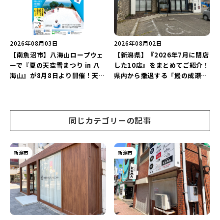
2026年08月03日
2026年08月02日
【南魚沼市】八海山ロープウェ
【新潟県】『2026年7月に閉店
ーで『夏の天空雪まつり in 八
した10店』をまとめてご紹介！
海山』が8月8日より開催！天然
県内から撤退する「鰻の成瀬」
雪を使った「そり遊びゲレン
や「石焼ステーキ贅 新潟小新
デ」が登場♪
店」が営業に幕…。
同じカテゴリーの記事
新潟市
新潟市