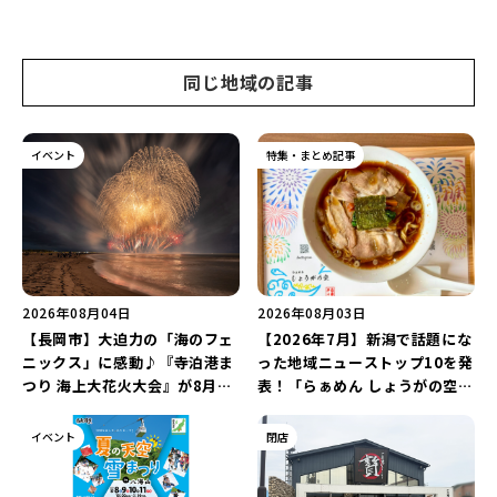
同じ地域の記事
イベント
特集・まとめ記事
2026年08月04日
2026年08月03日
【長岡市】大迫力の「海のフェ
【2026年7月】新潟で話題にな
ニックス」に感動♪『寺泊港ま
った地域ニューストップ10を発
つり 海上大花火大会』が8月7
表！「らぁめん しょうがの空」
日に開催！海と夜空を彩る“約
や「ラーメン豚山」など開店・
5,000発の花火”を楽しもう♪
閉店の注目記事をランキングで
イベント
閉店
ご紹介♪