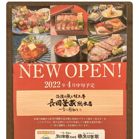
新潟市南区
カフェ
住宅展示場
居酒屋・バー
新潟市江南区
完成見学会
焼肉
学生スポーツ
新潟市秋葉区
パスタ
アルビレックス
新潟市西蒲区
ビルボードプレイスBP
新潟伊勢丹
ピア万代
官公庁・自治体
新潟市 チラシ
長岡・見附 チラシ
村上・関川
パン・ベーカリー
新発田・聖籠
タレカツ・豚カツ
胎内・粟島
デカ盛り・大盛り
リバーサイド千秋
パティオPATIO
上越・妙高・糸魚川 チラシ
注目 チラシ
週末セール
三条・加茂・田上
旨辛・激辛
定食・町定食
五泉・阿賀野・阿賀
海鮮・鮨
燕・弥彦
そば・うどん
火曜セール
オープン・リニューアルセール
長岡・見附
日本酒・新潟清酒
小千谷・十日町・津南
ワイン・クラフトビール
魚沼・南魚沼・湯沢
周年祭・感謝祭セール
年末・初売りセール
柏崎・刈羽・出雲崎
ケーキ・パフェ
ビアガーデン・暑気払い
上越・妙高・糸魚川
忘新年会・歓送迎会