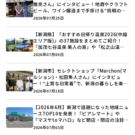
雅克さん』にインタビュー！地酒やクラフト
ビール、ワイン醸造まで手掛ける“挑戦の歴
史”に迫る♪
2026年07月25日
【新潟県】『おすすめ日帰り温泉2026(中越
エリア版)』の37施設をまとめてご紹介！
「加茂七谷温泉 美人の湯」や「松之山温泉
ナステビュウ湯の山」などを巡ろう♪
2026年07月05日
【新潟市】セレクトショップ『Marchon(マ
ルション)・松田隼人さん』にインタビュ
ー！“上質な日常着”で、新潟の暮らしを楽し
む提案とは？
2026年07月18日
【2026年6月】新潟で話題になった地域ニュ
ースTOP10を発表！『ピアレマート』や
『マスヤtoマハロ』など開店・閉店の注目記
事をランキングでご紹介♪
2026年07月03日