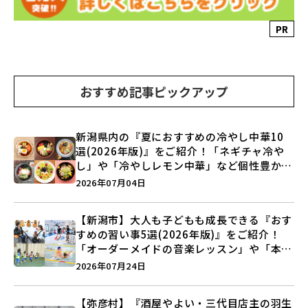
PR
おすすめ記事ピックアップ
新潟県内の『夏におすすめの冷やし中華10
選(2026年版)』をご紹介！「ネギチャ冷や
し」や「冷やしレモン中華」など個性豊かな
ラインアップ♪
2026年07月04日
【新潟市】大人も子どもも成長できる『おす
すめの習い事5選(2026年版)』をご紹介！
「オーダーメイドの音楽レッスン」や「本格
キックボクシング」で新しい自分を見つけよ
2026年07月24日
う♪
【弥彦村】『酒屋やよい・三代目店主の羽生