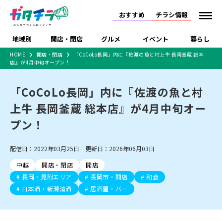
おすすめ
チラシ情報
地域別
開店・閉店
グルメ
イベント
暮らし
HOME
開店・閉店
「CoCoLo長岡」内に『佐渡の魚と村上牛 長岡釜蔵 総本
店』が4月中旬オープン！
食品スーパー・コンビ
戸建住宅・マンショ
特売セール
インタビュー
ニ
ン・土地
住宅メーカー・工務
「CoCoLo長岡」内に『佐渡の魚と村
新潟市
開店
ラーメン
体験・販売
施設・ショップ
下越
閉店
現地レポート
祭り・伝統行事
店
上牛 長岡釜蔵 総本店』が4月中旬オー
ショッピングモール・
ドラッグストア・ホーム
特集・まとめ記事
大型施設
センター
プン！
食品メーカー・県産
リニューアル・移転
休業
開店まとめ
閉店まとめ
中越
和食
趣味・展示会
上越
洋食
ライブ・コンサート
品
新潟市・開店
新潟市・閉店
長岡市・開店
配信日：2022年03月25日 更新日：2026年06月03日
セツコママ
ランキング
新潟人
キャンペーン
ファッション
生活サービス
長岡市・閉店
上越市・開店
上越市・閉店
開店まとめ
閉店まとめ
人気記事まとめ
定食まとめ
中越
開店・閉店
開店
にいがた酒の陣・新潟
習い事・塾
アパレル・雑貨
フィットネス・ジム
佐渡
スイーツ
スポーツ
ランチ
ラーメン・開店
ラーメン・閉店
酒月
長岡・見附エリア
長岡市・開店
和食
ラーメンまとめ
飲食店まとめ
観光スポット
温泉・入浴
ホテル
旅館
水族館
日本酒・新潟清酒
居酒屋・バー
インテリア・雑貨
外食・テイクアウト
リラクゼーション・整体
スキー場
リユース・買取
新車・中古車・カー用品
旅行・レジャー
家電・携帯電話
新潟市中央区
ご当地グルメ
セミナー・講演会
新潟市東区
食べ歩き
子ども向け
テイクアウト
新潟市西区
花火大会
新潟市北区
季節・期間限定
入場無料
病院・クリニック
イオンモール
ラブラ万代・ラブラ2
冠婚葬祭
習い事・塾
通販・EC
イベント
求人