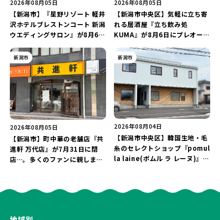
2026年08月05日
2026年08月05日
【新潟市】『星野リゾート 軽井
【新潟市中央区】気軽に立ち寄
沢ホテルブレストンコート 新潟
れる居酒屋『立ち飲み処
ウエディングサロン』が8月6日
KUMA』が8月6日にプレオープ
にオープン！軽井沢ウエディン
ン！“1杯目のドリンクが半
グを万代で相談しよう♪
額”になるキャンペーンを開催
新潟市
新潟市
♪
2026年08月04日
2026年08月05日
【新潟市中央区】韓国生地・毛
【新潟市】町中華の老舗店『共
糸のセレクトショップ『pomul
進軒 万代店』が7月31日に閉
la laine(ポムル ラ レーヌ)』が
店…。多くのファンに親しまれ
8月5日にオープン！3,000円以
た名店が長年の営業に幕。
上購入の方にノベルティをプレ
ゼント♪
地域別