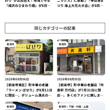
わり”がお出迎え！地域で守る
ニックス」に感動♪『寺泊港ま
『成沢のひまわり畑』が8月中
つり 海上大花火大会』が8月7
旬まで見頃♪夏休みは長岡の魅
日に開催！海と夜空を彩る“約
力を満喫しよう！
5,000発の花火”を楽しもう♪
同じカテゴリーの記事
新潟市
新潟市
2026年08月06日
2026年08月05日
【新潟市東区】町中華の老舗
【新潟市】町中華の老舗店『共
『ラーメン ぱせり』が8月11日
進軒 万代店』が7月31日に閉
に閉店…。ボリューム満点の名
店…。多くのファンに親しまれ
店が幕を閉じる。
た名店が長年の営業に幕。
新潟市
新潟市・下越・中越・上越