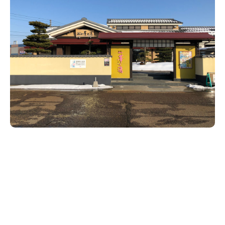
新潟市南区
カフェ
住宅展示場
居酒屋・バー
新潟市江南区
完成見学会
焼肉
学生スポーツ
新潟市秋葉区
パスタ
アルビレックス
新潟市西蒲区
ビルボードプレイスBP
新潟伊勢丹
ピア万代
官公庁・自治体
新潟市 チラシ
長岡・見附 チラシ
村上・関川
パン・ベーカリー
新発田・聖籠
タレカツ・豚カツ
胎内・粟島
デカ盛り・大盛り
リバーサイド千秋
パティオPATIO
上越・妙高・糸魚川 チラシ
注目 チラシ
週末セール
三条・加茂・田上
旨辛・激辛
定食・町定食
五泉・阿賀野・阿賀
海鮮・鮨
燕・弥彦
そば・うどん
火曜セール
オープン・リニューアルセール
長岡・見附
日本酒・新潟清酒
小千谷・十日町・津南
ワイン・クラフトビール
魚沼・南魚沼・湯沢
周年祭・感謝祭セール
年末・初売りセール
柏崎・刈羽・出雲崎
ケーキ・パフェ
ビアガーデン・暑気払い
上越・妙高・糸魚川
忘新年会・歓送迎会