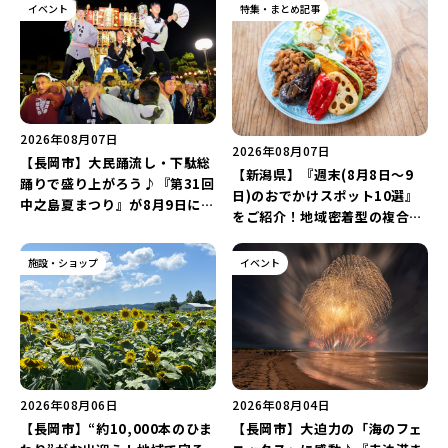
イベント
特集・まとめ記事
2026年08月07日
2026年08月07日
【長岡市】大民踊流し・下駄総
【新潟県】『週末(8月8日～9
踊りで盛り上がろう♪『第31回
日)のおでかけスポット10選』
中之島夏まつり』が8月9日に開
をご紹介！地域密着型の複合施
催！“新潟アルビレックスBB選
設「めぐり舎」や「シーナシー
手”のシュート対決は必見♪
ナ丸大新潟のサマーフェスタ
施設・ショップ
イベント
2026」がおすすめ♪
2026年08月06日
2026年08月04日
【長岡市】“約10,000本のひま
【長岡市】大迫力の「海のフェ