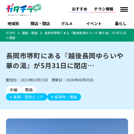
おすすめ
チラシ情報
地域別
開店・閉店
グルメ
イベント
暮らし
HOME
開店・閉店
長岡市堺町にある『越後長岡ゆらいや 華の湯』が5月31日
に閉店…
食品スーパー・コンビ
戸建住宅・マンショ
特売セール
インタビュー
ニ
ン・土地
住宅メーカー・工務
長岡市堺町にある『越後長岡ゆらいや
新潟市
開店
ラーメン
体験・販売
施設・ショップ
下越
閉店
現地レポート
祭り・伝統行事
店
華の湯』が5月31日に閉店…
ショッピングモール・
ドラッグストア・ホーム
特集・まとめ記事
大型施設
センター
食品メーカー・県産
リニューアル・移転
休業
開店まとめ
閉店まとめ
中越
和食
趣味・展示会
上越
洋食
ライブ・コンサート
配信日：2022年02月15日 更新日：2026年06月05日
品
新潟市・開店
新潟市・閉店
長岡市・開店
中越
閉店
セツコママ
ランキング
新潟人
キャンペーン
ファッション
生活サービス
長岡市・閉店
上越市・開店
上越市・閉店
長岡・見附エリア
長岡市・閉店
開店まとめ
閉店まとめ
人気記事まとめ
定食まとめ
にいがた酒の陣・新潟
習い事・塾
アパレル・雑貨
フィットネス・ジム
佐渡
スイーツ
スポーツ
ランチ
ラーメン・開店
ラーメン・閉店
酒月
ラーメンまとめ
飲食店まとめ
観光スポット
温泉・入浴
ホテル
旅館
水族館
インテリア・雑貨
外食・テイクアウト
リラクゼーション・整体
スキー場
リユース・買取
新車・中古車・カー用品
旅行・レジャー
家電・携帯電話
新潟市中央区
ご当地グルメ
セミナー・講演会
新潟市東区
食べ歩き
子ども向け
テイクアウト
新潟市西区
花火大会
新潟市北区
季節・期間限定
入場無料
病院・クリニック
イオンモール
ラブラ万代・ラブラ2
冠婚葬祭
習い事・塾
通販・EC
イベント
求人