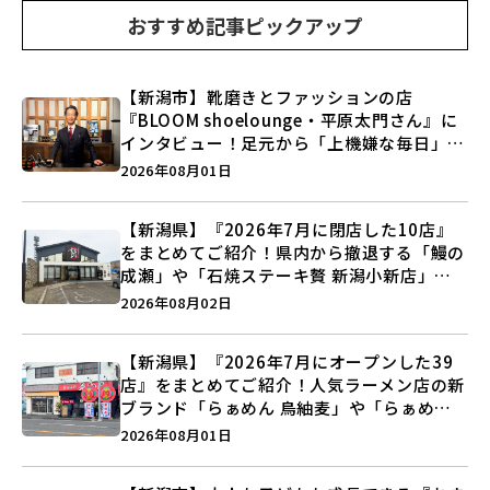
おすすめ記事ピックアップ
【新潟市】靴磨きとファッションの店
『BLOOM shoelounge・平原太門さん』に
インタビュー！足元から「上機嫌な毎日」を
つくる装いの提案とは？
2026年08月01日
【新潟県】『2026年7月に閉店した10店』
をまとめてご紹介！県内から撤退する「鰻の
成瀬」や「石焼ステーキ贅 新潟小新店」が
営業に幕…。
2026年08月02日
【新潟県】『2026年7月にオープンした39
店』をまとめてご紹介！人気ラーメン店の新
ブランド「らぁめん 鳥紬麦」や「らぁめん
しょうがの空」など盛りだくさん♪
2026年08月01日