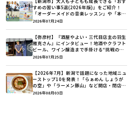
【新潟市】大人も子どもも成長できる『おす
すめの習い事5選(2026年版)』をご紹介！
「オーダーメイドの音楽レッスン」や「本格
キックボクシング」で新しい自分を見つけよ
2026年07月24日
う♪
【弥彦村】『酒屋やよい・三代目店主の羽生
雅克さん』にインタビュー！地酒やクラフト
ビール、ワイン醸造まで手掛ける“挑戦の歴
史”に迫る♪
2026年07月25日
【2026年7月】新潟で話題になった地域ニュ
ーストップ10を発表！「らぁめん しょうが
の空」や「ラーメン豚山」など開店・閉店の
注目記事をランキングでご紹介♪
2026年08月03日