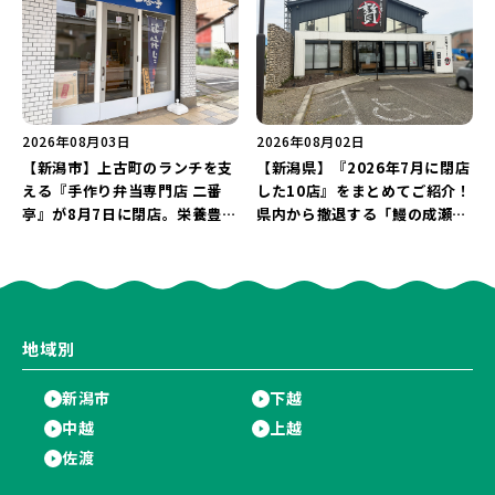
2026年08月03日
2026年08月02日
【新潟市】上古町のランチを支
【新潟県】『2026年7月に閉店
える『手作り弁当専門店 二番
した10店』をまとめてご紹介！
亭』が8月7日に閉店。栄養豊富
県内から撤退する「鰻の成瀬」
な「日替わり弁当」が食べ納め
や「石焼ステーキ贅 新潟小新
に…。
店」が営業に幕…。
地域別
新潟市
下越
中越
上越
佐渡