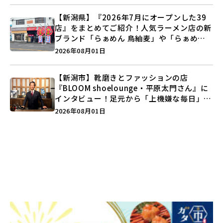
【新潟県】『2026年7月にオープンした39
店』をまとめてご紹介！人気ラーメン店の新
ブランド「らぁめん 鳥紬麦」や「らぁめん
しょうがの空」など盛りだくさん♪
2026年08月01日
【新潟市】靴磨きとファッションの店
『BLOOM shoelounge・平原太門さん』に
インタビュー！足元から「上機嫌な毎日」を
つくる装いの提案とは？
2026年08月01日