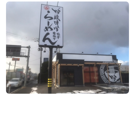
新潟市南区
カフェ
住宅展示場
居酒屋・バー
新潟市江南区
完成見学会
焼肉
学生スポーツ
新潟市秋葉区
パスタ
アルビレックス
新潟市西蒲区
ビルボードプレイスBP
新潟伊勢丹
ピア万代
官公庁・自治体
新潟市 チラシ
長岡・見附 チラシ
村上・関川
パン・ベーカリー
新発田・聖籠
タレカツ・豚カツ
胎内・粟島
デカ盛り・大盛り
リバーサイド千秋
パティオPATIO
上越・妙高・糸魚川 チラシ
注目 チラシ
週末セール
三条・加茂・田上
旨辛・激辛
定食・町定食
五泉・阿賀野・阿賀
海鮮・鮨
燕・弥彦
そば・うどん
火曜セール
オープン・リニューアルセール
長岡・見附
日本酒・新潟清酒
小千谷・十日町・津南
ワイン・クラフトビール
魚沼・南魚沼・湯沢
周年祭・感謝祭セール
年末・初売りセール
柏崎・刈羽・出雲崎
ケーキ・パフェ
ビアガーデン・暑気払い
上越・妙高・糸魚川
忘新年会・歓送迎会