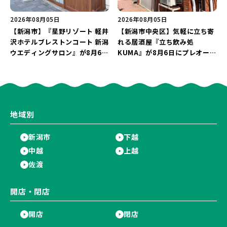
2026年08月05日
2026年08月05日
【新潟市】『星野リゾート 軽井
【新潟市中央区】気軽に立ち寄
沢ホテルブレストンコート 新潟
れる居酒屋『立ち飲み処
ウエディングサロン』が8月6日
KUMA』が8月6日にプレオープ
にオープン！軽井沢ウエディン
ン！“1杯目のドリンクが半
グを万代で相談しよう♪
額”になるキャンペーンを開催
♪
地域別
新潟市
下越
中越
上越
佐渡
開店・閉店
開店
閉店