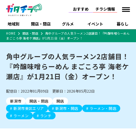
おすすめ
チラシ情報
地域別
開店・閉店
グルメ
イベント
暮らし
HOME
開店・閉店
角中グループの人気ラーメン2店舗目！『吟醸味噌らーめん
まごころ亭 海老ケ瀬店』が1月21日（金）オープン！
食品スーパー・コンビ
戸建住宅・マンショ
特売セール
インタビュー
ニ
ン・土地
住宅メーカー・工務
角中グループの人気ラーメン2店舗目！
新潟市
開店
ラーメン
体験・販売
施設・ショップ
下越
閉店
現地レポート
祭り・伝統行事
店
『吟醸味噌らーめん まごころ亭 海老ケ
ショッピングモール・
ドラッグストア・ホーム
特集・まとめ記事
大型施設
センター
瀬店』が1月21日（金）オープン！
食品メーカー・県産
リニューアル・移転
休業
開店まとめ
閉店まとめ
中越
和食
趣味・展示会
上越
洋食
ライブ・コンサート
品
新潟市・開店
新潟市・閉店
長岡市・開店
配信日：2022年01月09日 更新日：2026年05月22日
セツコママ
ランキング
新潟人
キャンペーン
ファッション
生活サービス
長岡市・閉店
上越市・開店
上越市・閉店
開店まとめ
閉店まとめ
人気記事まとめ
定食まとめ
新潟市
開店・閉店
開店
にいがた酒の陣・新潟
習い事・塾
アパレル・雑貨
フィットネス・ジム
佐渡
スイーツ
スポーツ
ランチ
ラーメン・開店
ラーメン・閉店
酒月
新潟市東区エリア
新潟市・開店
ラーメン・開店
ラーメンまとめ
飲食店まとめ
観光スポット
温泉・入浴
ホテル
旅館
水族館
ラーメン
ランチ
インテリア・雑貨
外食・テイクアウト
リラクゼーション・整体
スキー場
リユース・買取
新車・中古車・カー用品
旅行・レジャー
家電・携帯電話
新潟市中央区
ご当地グルメ
セミナー・講演会
新潟市東区
食べ歩き
子ども向け
テイクアウト
新潟市西区
花火大会
新潟市北区
季節・期間限定
入場無料
病院・クリニック
イオンモール
ラブラ万代・ラブラ2
冠婚葬祭
習い事・塾
通販・EC
イベント
求人