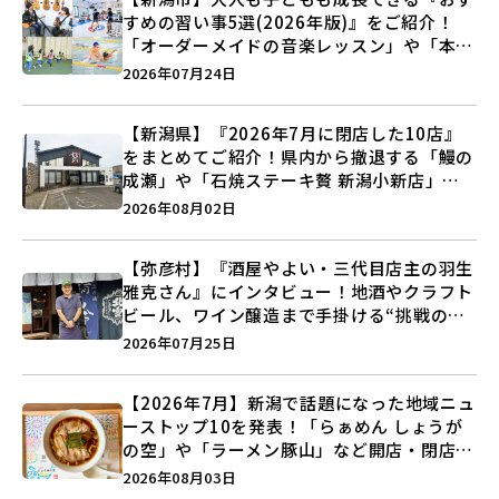
すめの習い事5選(2026年版)』をご紹介！
「オーダーメイドの音楽レッスン」や「本格
キックボクシング」で新しい自分を見つけよ
2026年07月24日
う♪
【新潟県】『2026年7月に閉店した10店』
をまとめてご紹介！県内から撤退する「鰻の
成瀬」や「石焼ステーキ贅 新潟小新店」が
営業に幕…。
2026年08月02日
【弥彦村】『酒屋やよい・三代目店主の羽生
雅克さん』にインタビュー！地酒やクラフト
ビール、ワイン醸造まで手掛ける“挑戦の歴
史”に迫る♪
2026年07月25日
【2026年7月】新潟で話題になった地域ニュ
ーストップ10を発表！「らぁめん しょうが
の空」や「ラーメン豚山」など開店・閉店の
注目記事をランキングでご紹介♪
2026年08月03日