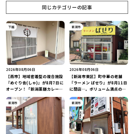
同じカテゴリーの記事
下越
新潟市
2026年08月06日
2026年08月06日
【燕市】地域密着型の複合施設
【新潟市東区】町中華の老舗
『めぐり舎(しゃ)』が8月7日に
『ラーメン ぱせり』が8月11日
オープン！「新潟薬膳カレー
に閉店…。ボリューム満点の名
Ricca」のレシピを受け継いだ
店が幕を閉じる。
メニューや漆喰アートを楽しも
新潟市
新潟市
う♪