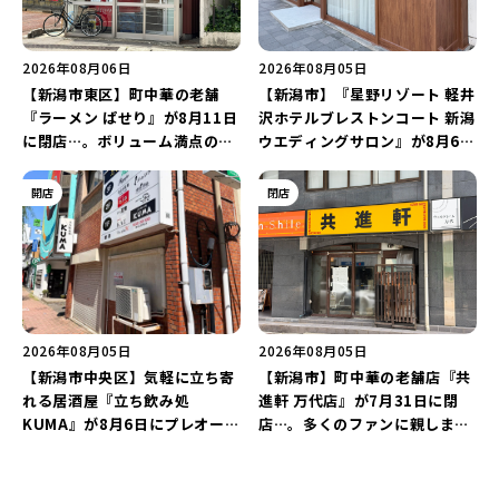
2026年08月06日
2026年08月05日
【新潟市東区】町中華の老舗
【新潟市】『星野リゾート 軽井
『ラーメン ぱせり』が8月11日
沢ホテルブレストンコート 新潟
に閉店…。ボリューム満点の名
ウエディングサロン』が8月6日
店が幕を閉じる。
にオープン！軽井沢ウエディン
グを万代で相談しよう♪
開店
閉店
2026年08月05日
2026年08月05日
【新潟市中央区】気軽に立ち寄
【新潟市】町中華の老舗店『共
れる居酒屋『立ち飲み処
進軒 万代店』が7月31日に閉
KUMA』が8月6日にプレオープ
店…。多くのファンに親しまれ
ン！“1杯目のドリンクが半
た名店が長年の営業に幕。
額”になるキャンペーンを開催
♪