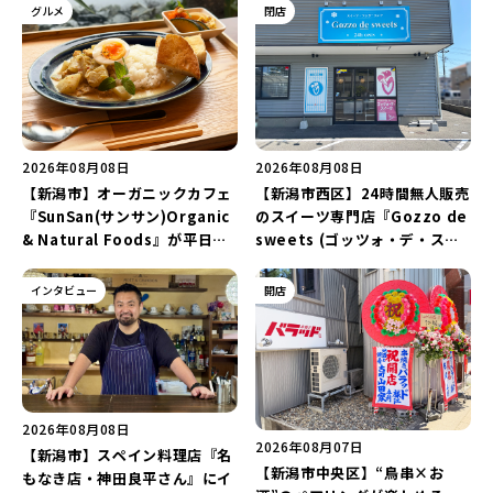
グルメ
閉店
2026年08月08日
2026年08月08日
【新潟市】オーガニックカフェ
【新潟市西区】24時間無人販売
『SunSan(サンサン)Organic
のスイーツ専門店『Gozzo de
& Natural Foods』が平日ラ
sweets (ゴッツォ・デ・スイ
ンチも7月24日からスタート！
ーツ) 新潟本店』が8月9日に閉
「抗酸化☆レモンチキンカレ
店…。一部商品は姉妹店で販売
インタビュー
開店
ー」と「美容と健康を考えたプ
継続！
レートランチ」を実食レポート
♪
2026年08月08日
2026年08月07日
【新潟市】スペイン料理店『名
【新潟市中央区】“鳥串×お
もなき店・神田良平さん』にイ