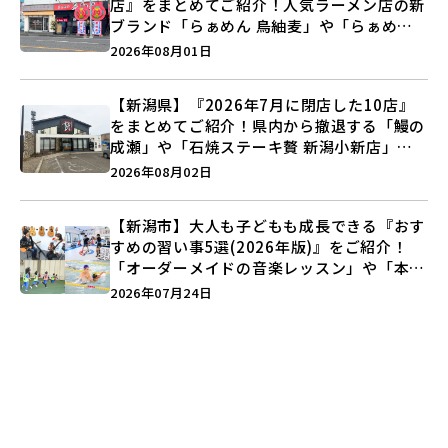
店』をまとめてご紹介！人気ラーメン店の新
ブランド「らぁめん 鳥紬麦」や「らぁめん
しょうがの空」など盛りだくさん♪
2026年08月01日
【新潟県】『2026年7月に閉店した10店』
をまとめてご紹介！県内から撤退する「鰻の
成瀬」や「石焼ステーキ贅 新潟小新店」が
営業に幕…。
2026年08月02日
【新潟市】大人も子どもも成長できる『おす
すめの習い事5選(2026年版)』をご紹介！
「オーダーメイドの音楽レッスン」や「本格
キックボクシング」で新しい自分を見つけよ
2026年07月24日
う♪