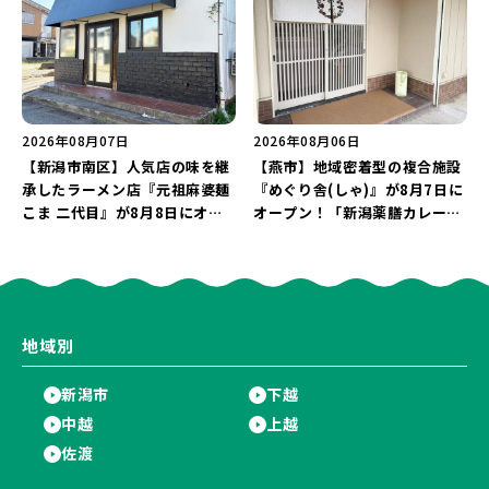
継続！
2026年08月07日
2026年08月06日
【新潟市南区】人気店の味を継
【燕市】地域密着型の複合施設
承したラーメン店『元祖麻婆麺
『めぐり舎(しゃ)』が8月7日に
こま 二代目』が8月8日にオー
オープン！「新潟薬膳カレー
プン！多くのファンに親しまれ
Ricca」のレシピを受け継いだ
た「麻婆麺」を復刻♪
メニューや漆喰アートを楽しも
う♪
地域別
新潟市
下越
中越
上越
佐渡