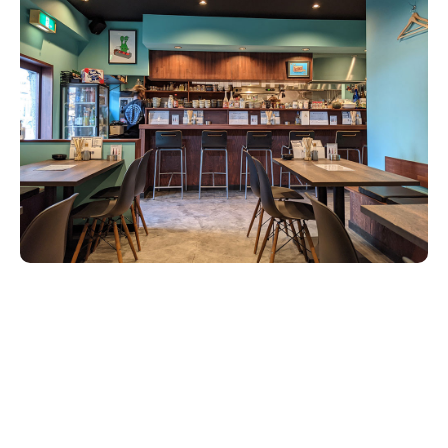
新潟市南区
カフェ
住宅展示場
居酒屋・バー
新潟市江南区
完成見学会
焼肉
学生スポーツ
新潟市秋葉区
パスタ
アルビレックス
新潟市西蒲区
ビルボードプレイスBP
新潟伊勢丹
ピア万代
官公庁・自治体
新潟市 チラシ
長岡・見附 チラシ
村上・関川
パン・ベーカリー
新発田・聖籠
タレカツ・豚カツ
胎内・粟島
デカ盛り・大盛り
リバーサイド千秋
パティオPATIO
上越・妙高・糸魚川 チラシ
注目 チラシ
週末セール
三条・加茂・田上
旨辛・激辛
定食・町定食
五泉・阿賀野・阿賀
海鮮・鮨
燕・弥彦
そば・うどん
火曜セール
オープン・リニューアルセール
長岡・見附
日本酒・新潟清酒
小千谷・十日町・津南
ワイン・クラフトビール
魚沼・南魚沼・湯沢
周年祭・感謝祭セール
年末・初売りセール
柏崎・刈羽・出雲崎
ケーキ・パフェ
ビアガーデン・暑気払い
上越・妙高・糸魚川
忘新年会・歓送迎会