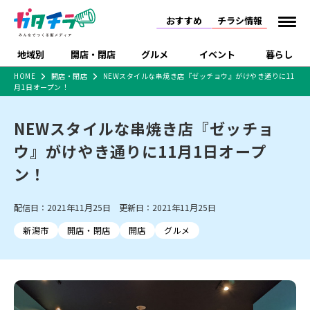
おすすめ
チラシ情報
地域別
開店・閉店
グルメ
イベント
暮らし
HOME
開店・閉店
NEWスタイルな串焼き店『ゼッチョウ』がけやき通りに11
月1日オープン！
食品スーパー・コンビ
戸建住宅・マンショ
特売セール
インタビュー
ニ
ン・土地
住宅メーカー・工務
NEWスタイルな串焼き店『ゼッチョ
新潟市
開店
ラーメン
体験・販売
施設・ショップ
下越
閉店
現地レポート
祭り・伝統行事
店
ウ』がけやき通りに11月1日オープ
ショッピングモール・
ドラッグストア・ホーム
特集・まとめ記事
大型施設
センター
ン！
食品メーカー・県産
リニューアル・移転
休業
開店まとめ
閉店まとめ
中越
和食
趣味・展示会
上越
洋食
ライブ・コンサート
品
新潟市・開店
新潟市・閉店
長岡市・開店
配信日：2021年11月25日 更新日：2021年11月25日
セツコママ
ランキング
新潟人
キャンペーン
ファッション
生活サービス
長岡市・閉店
上越市・開店
上越市・閉店
開店まとめ
閉店まとめ
人気記事まとめ
定食まとめ
新潟市
開店・閉店
開店
グルメ
にいがた酒の陣・新潟
習い事・塾
アパレル・雑貨
フィットネス・ジム
佐渡
スイーツ
スポーツ
ランチ
ラーメン・開店
ラーメン・閉店
酒月
ラーメンまとめ
飲食店まとめ
観光スポット
温泉・入浴
ホテル
旅館
水族館
インテリア・雑貨
外食・テイクアウト
リラクゼーション・整体
スキー場
リユース・買取
新車・中古車・カー用品
旅行・レジャー
家電・携帯電話
新潟市中央区
ご当地グルメ
セミナー・講演会
新潟市東区
食べ歩き
子ども向け
テイクアウト
新潟市西区
花火大会
新潟市北区
季節・期間限定
入場無料
病院・クリニック
イオンモール
ラブラ万代・ラブラ2
冠婚葬祭
習い事・塾
通販・EC
イベント
求人