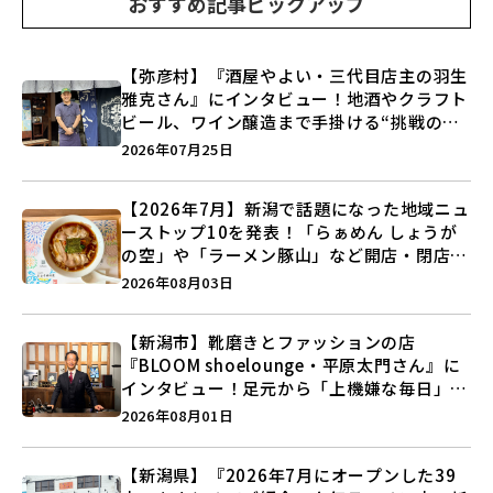
おすすめ記事ピックアップ
【弥彦村】『酒屋やよい・三代目店主の羽生
雅克さん』にインタビュー！地酒やクラフト
ビール、ワイン醸造まで手掛ける“挑戦の歴
史”に迫る♪
2026年07月25日
【2026年7月】新潟で話題になった地域ニュ
ーストップ10を発表！「らぁめん しょうが
の空」や「ラーメン豚山」など開店・閉店の
注目記事をランキングでご紹介♪
2026年08月03日
【新潟市】靴磨きとファッションの店
『BLOOM shoelounge・平原太門さん』に
インタビュー！足元から「上機嫌な毎日」を
つくる装いの提案とは？
2026年08月01日
【新潟県】『2026年7月にオープンした39