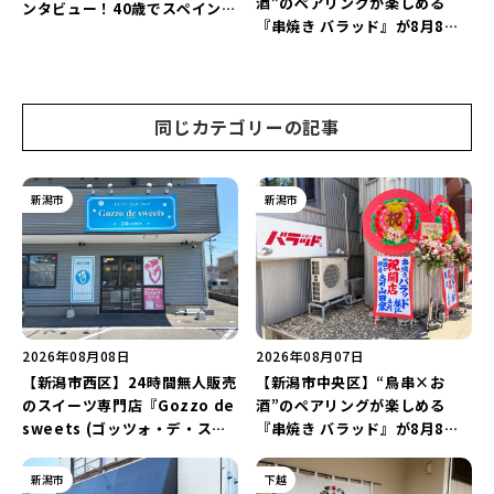
酒”のペアリングが楽しめる
ンタビュー！40歳でスペインへ
『串焼き バラッド』が8月8日
渡り、“美食の街”の魅力を古町
にオープン！厳選した地酒もラ
で届ける♪
インアップ♪
同じカテゴリーの記事
新潟市
新潟市
2026年08月08日
2026年08月07日
【新潟市西区】24時間無人販売
【新潟市中央区】“鳥串×お
のスイーツ専門店『Gozzo de
酒”のペアリングが楽しめる
sweets (ゴッツォ・デ・スイ
『串焼き バラッド』が8月8日
ーツ) 新潟本店』が8月9日に閉
にオープン！厳選した地酒もラ
店…。一部商品は姉妹店で販売
インアップ♪
新潟市
下越