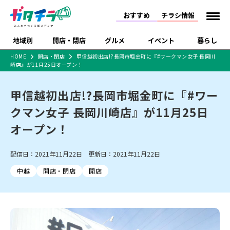
おすすめ
チラシ情報
地域別
開店・閉店
グルメ
イベント
暮らし
HOME
開店・閉店
甲信越初出店!?長岡市堀金町に『#ワークマン女子 長岡川
崎店』が11月25日オープン！
食品スーパー・コンビ
戸建住宅・マンショ
特売セール
インタビュー
ニ
ン・土地
住宅メーカー・工務
甲信越初出店!?長岡市堀金町に『#ワー
新潟市
開店
ラーメン
体験・販売
施設・ショップ
下越
閉店
現地レポート
祭り・伝統行事
店
クマン女子 長岡川崎店』が11月25日
ショッピングモール・
ドラッグストア・ホーム
特集・まとめ記事
大型施設
センター
オープン！
食品メーカー・県産
リニューアル・移転
休業
開店まとめ
閉店まとめ
中越
和食
趣味・展示会
上越
洋食
ライブ・コンサート
品
新潟市・開店
新潟市・閉店
長岡市・開店
配信日：2021年11月22日 更新日：2021年11月22日
セツコママ
ランキング
新潟人
キャンペーン
ファッション
生活サービス
長岡市・閉店
上越市・開店
上越市・閉店
開店まとめ
閉店まとめ
人気記事まとめ
定食まとめ
中越
開店・閉店
開店
にいがた酒の陣・新潟
習い事・塾
アパレル・雑貨
フィットネス・ジム
佐渡
スイーツ
スポーツ
ランチ
ラーメン・開店
ラーメン・閉店
酒月
ラーメンまとめ
飲食店まとめ
観光スポット
温泉・入浴
ホテル
旅館
水族館
インテリア・雑貨
外食・テイクアウト
リラクゼーション・整体
スキー場
リユース・買取
新車・中古車・カー用品
旅行・レジャー
家電・携帯電話
新潟市中央区
ご当地グルメ
セミナー・講演会
新潟市東区
食べ歩き
子ども向け
テイクアウト
新潟市西区
花火大会
新潟市北区
季節・期間限定
入場無料
病院・クリニック
イオンモール
ラブラ万代・ラブラ2
冠婚葬祭
習い事・塾
通販・EC
イベント
求人