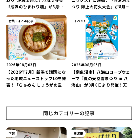
わり”がお出迎え！地域で守る
ニックス」に感動♪『寺泊港ま
『成沢のひまわり畑』が8月中
つり 海上大花火大会』が8月7
旬まで見頃♪夏休みは長岡の魅
日に開催！海と夜空を彩る“約
力を満喫しよう！
5,000発の花火”を楽しもう♪
特集・まとめ記事
イベント
2026年08月03日
2026年08月03日
【2026年7月】新潟で話題にな
【南魚沼市】八海山ロープウェ
った地域ニューストップ10を発
ーで『夏の天空雪まつり in 八
表！「らぁめん しょうがの空」
海山』が8月8日より開催！天然
や「ラーメン豚山」など開店・
雪を使った「そり遊びゲレン
閉店の注目記事をランキングで
デ」が登場♪
ご紹介♪
同じカテゴリーの記事
下越
新潟市