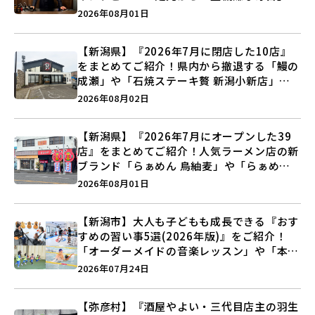
つくる装いの提案とは？
2026年08月01日
【新潟県】『2026年7月に閉店した10店』
をまとめてご紹介！県内から撤退する「鰻の
成瀬」や「石焼ステーキ贅 新潟小新店」が
営業に幕…。
2026年08月02日
【新潟県】『2026年7月にオープンした39
店』をまとめてご紹介！人気ラーメン店の新
ブランド「らぁめん 鳥紬麦」や「らぁめん
しょうがの空」など盛りだくさん♪
2026年08月01日
【新潟市】大人も子どもも成長できる『おす
すめの習い事5選(2026年版)』をご紹介！
「オーダーメイドの音楽レッスン」や「本格
キックボクシング」で新しい自分を見つけよ
2026年07月24日
う♪
【弥彦村】『酒屋やよい・三代目店主の羽生