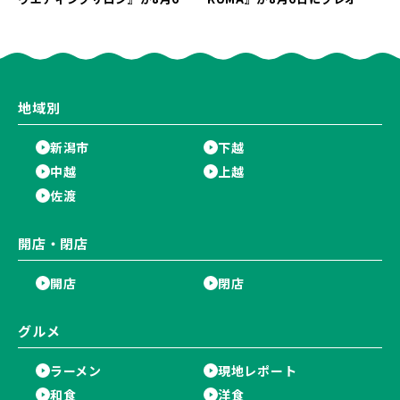
にオープン！軽井沢ウエディン
ン！“1杯目のドリンクが半
グを万代で相談しよう♪
額”になるキャンペーンを開催
♪
地域別
新潟市
下越
中越
上越
佐渡
開店・閉店
開店
閉店
グルメ
ラーメン
現地レポート
和食
洋食