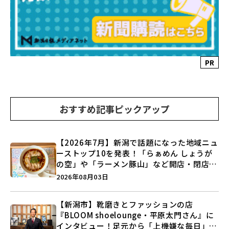
PR
おすすめ記事ピックアップ
【2026年7月】新潟で話題になった地域ニュ
ーストップ10を発表！「らぁめん しょうが
の空」や「ラーメン豚山」など開店・閉店の
注目記事をランキングでご紹介♪
2026年08月03日
【新潟市】靴磨きとファッションの店
『BLOOM shoelounge・平原太門さん』に
インタビュー！足元から「上機嫌な毎日」を