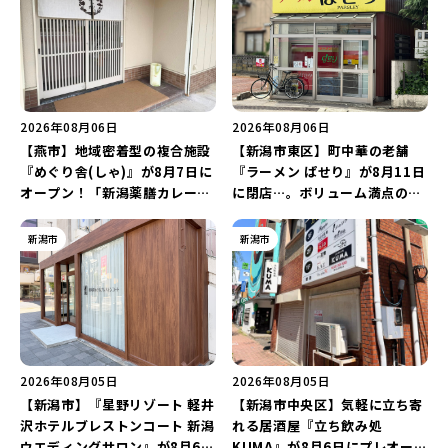
2026年08月06日
2026年08月06日
【燕市】地域密着型の複合施設
【新潟市東区】町中華の老舗
『めぐり舎(しゃ)』が8月7日に
『ラーメン ぱせり』が8月11日
オープン！「新潟薬膳カレー
に閉店…。ボリューム満点の名
Ricca」のレシピを受け継いだ
店が幕を閉じる。
メニューや漆喰アートを楽しも
新潟市
新潟市
う♪
2026年08月05日
2026年08月05日
【新潟市】『星野リゾート 軽井
【新潟市中央区】気軽に立ち寄
沢ホテルブレストンコート 新潟
れる居酒屋『立ち飲み処
ウエディングサロン』が8月6日
KUMA』が8月6日にプレオープ