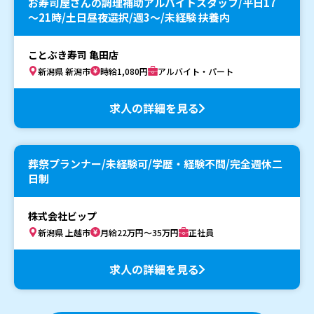
お寿司屋さんの調理補助アルバイトスタッフ/平日17
～21時/土日昼夜選択/週3～/未経験 扶養内
ことぶき寿司 亀田店
新潟県 新潟市
時給1,080円
アルバイト・パート
求人の詳細を見る
葬祭プランナー/未経験可/学歴・経験不問/完全週休二
日制
株式会社ビップ
新潟県 上越市
月給22万円～35万円
正社員
求人の詳細を見る