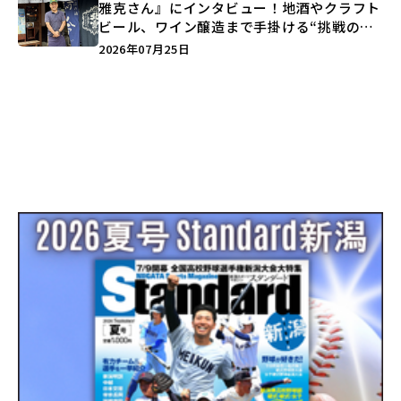
雅克さん』にインタビュー！地酒やクラフト
ビール、ワイン醸造まで手掛ける“挑戦の歴
史”に迫る♪
2026年07月25日