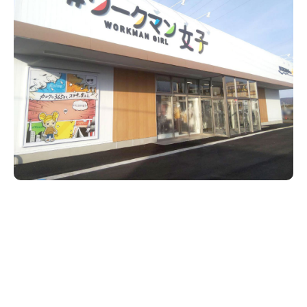
新潟市南区
カフェ
住宅展示場
居酒屋・バー
新潟市江南区
完成見学会
焼肉
学生スポーツ
新潟市秋葉区
パスタ
アルビレックス
新潟市西蒲区
ビルボードプレイスBP
新潟伊勢丹
ピア万代
官公庁・自治体
新潟市 チラシ
長岡・見附 チラシ
村上・関川
パン・ベーカリー
新発田・聖籠
タレカツ・豚カツ
胎内・粟島
デカ盛り・大盛り
リバーサイド千秋
パティオPATIO
上越・妙高・糸魚川 チラシ
注目 チラシ
週末セール
三条・加茂・田上
旨辛・激辛
定食・町定食
五泉・阿賀野・阿賀
海鮮・鮨
燕・弥彦
そば・うどん
火曜セール
オープン・リニューアルセール
長岡・見附
日本酒・新潟清酒
小千谷・十日町・津南
ワイン・クラフトビール
魚沼・南魚沼・湯沢
周年祭・感謝祭セール
年末・初売りセール
柏崎・刈羽・出雲崎
ケーキ・パフェ
ビアガーデン・暑気払い
上越・妙高・糸魚川
忘新年会・歓送迎会