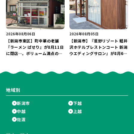
2026年08月06日
2026年08月05日
【新潟市東区】町中華の老舗
【新潟市】『星野リゾート 軽井
『ラーメン ぱせり』が8月11日
沢ホテルブレストンコート 新潟
に閉店…。ボリューム満点の名
ウエディングサロン』が8月6日
店が幕を閉じる。
にオープン！軽井沢ウエディン
グを万代で相談しよう♪
地域別
新潟市
下越
中越
上越
佐渡