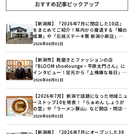
おすすめ記事ピックアップ
【新潟県】『2026年7月に閉店した10店』
をまとめてご紹介！県内から撤退する「鰻の
成瀬」や「石焼ステーキ贅 新潟小新店」が
営業に幕…。
2026年08月02日
【新潟市】靴磨きとファッションの店
『BLOOM shoelounge・平原太門さん』に
インタビュー！足元から「上機嫌な毎日」を
つくる装いの提案とは？
2026年08月01日
【2026年7月】新潟で話題になった地域ニュ
ーストップ10を発表！「らぁめん しょうが
の空」や「ラーメン豚山」など開店・閉店の
注目記事をランキングでご紹介♪
2026年08月03日
【新潟県】『2026年7月にオープンした39