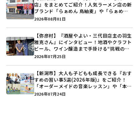
店』をまとめてご紹介！人気ラーメン店の新
ブランド「らぁめん 鳥紬麦」や「らぁめん
しょうがの空」など盛りだくさん♪
2026年08月01日
【弥彦村】『酒屋やよい・三代目店主の羽生
雅克さん』にインタビュー！地酒やクラフト
ビール、ワイン醸造まで手掛ける“挑戦の歴
史”に迫る♪
2026年07月25日
【新潟市】大人も子どもも成長できる『おす
すめの習い事5選(2026年版)』をご紹介！
「オーダーメイドの音楽レッスン」や「本格
キックボクシング」で新しい自分を見つけよ
2026年07月24日
う♪