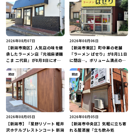
2026年08月07日
2026年08月06日
【新潟市南区】人気店の味を継
【新潟市東区】町中華の老舗
承したラーメン店『元祖麻婆麺
『ラーメン ぱせり』が8月11日
こま 二代目』が8月8日にオー
に閉店…。ボリューム満点の名
プン！多くのファンに親しまれ
店が幕を閉じる。
た「麻婆麺」を復刻♪
開店
開店
2026年08月05日
2026年08月05日
【新潟市】『星野リゾート 軽井
【新潟市中央区】気軽に立ち寄
沢ホテルブレストンコート 新潟
れる居酒屋『立ち飲み処