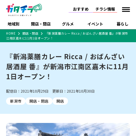
おすすめ
チラシ情報
地域別
開店・閉店
グルメ
イベント
暮らし
HOME
開店・閉店
『新潟薬膳カレー Ricca / おばんざい居酒屋 番』が新潟市
江南区嘉木に11月1日オープン！
食品スーパー・コンビ
戸建住宅・マンショ
特売セール
インタビュー
ニ
ン・土地
住宅メーカー・工務
『新潟薬膳カレー Ricca / おばんざい
新潟市
開店
ラーメン
体験・販売
施設・ショップ
下越
閉店
現地レポート
祭り・伝統行事
店
居酒屋 番』が新潟市江南区嘉木に11月
ショッピングモール・
ドラッグストア・ホーム
特集・まとめ記事
大型施設
センター
1日オープン！
食品メーカー・県産
リニューアル・移転
休業
開店まとめ
閉店まとめ
中越
和食
趣味・展示会
上越
洋食
ライブ・コンサート
品
新潟市・開店
新潟市・閉店
長岡市・開店
配信日：2021年10月29日 更新日：2021年10月30日
セツコママ
ランキング
新潟人
キャンペーン
ファッション
生活サービス
長岡市・閉店
上越市・開店
上越市・閉店
開店まとめ
閉店まとめ
人気記事まとめ
定食まとめ
新潟市
開店・閉店
開店
にいがた酒の陣・新潟
習い事・塾
アパレル・雑貨
フィットネス・ジム
佐渡
スイーツ
スポーツ
ランチ
ラーメン・開店
ラーメン・閉店
酒月
ラーメンまとめ
飲食店まとめ
観光スポット
温泉・入浴
ホテル
旅館
水族館
インテリア・雑貨
外食・テイクアウト
リラクゼーション・整体
スキー場
リユース・買取
新車・中古車・カー用品
旅行・レジャー
家電・携帯電話
新潟市中央区
ご当地グルメ
セミナー・講演会
新潟市東区
食べ歩き
子ども向け
テイクアウト
新潟市西区
花火大会
新潟市北区
季節・期間限定
入場無料
病院・クリニック
イオンモール
ラブラ万代・ラブラ2
冠婚葬祭
習い事・塾
通販・EC
イベント
求人