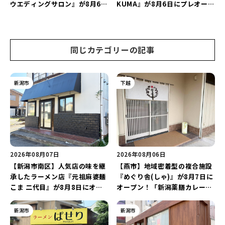
ウエディングサロン』が8月6日
KUMA』が8月6日にプレオープ
にオープン！軽井沢ウエディン
ン！“1杯目のドリンクが半
グを万代で相談しよう♪
額”になるキャンペーンを開催
♪
同じカテゴリーの記事
新潟市
下越
2026年08月07日
2026年08月06日
【新潟市南区】人気店の味を継
【燕市】地域密着型の複合施設
承したラーメン店『元祖麻婆麺
『めぐり舎(しゃ)』が8月7日に
こま 二代目』が8月8日にオー
オープン！「新潟薬膳カレー
プン！多くのファンに親しまれ
Ricca」のレシピを受け継いだ
た「麻婆麺」を復刻♪
メニューや漆喰アートを楽しも
新潟市
新潟市
う♪