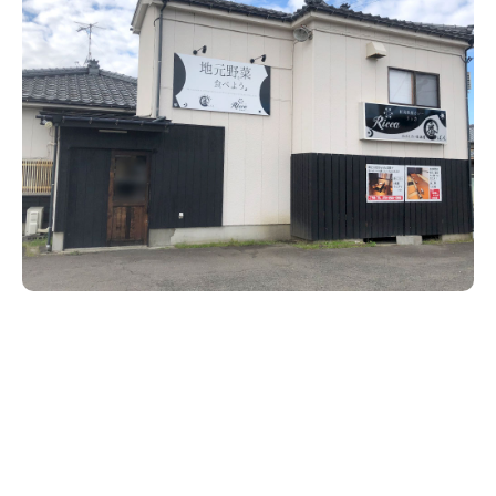
新潟市南区
カフェ
住宅展示場
居酒屋・バー
新潟市江南区
完成見学会
焼肉
学生スポーツ
新潟市秋葉区
パスタ
アルビレックス
新潟市西蒲区
ビルボードプレイスBP
新潟伊勢丹
ピア万代
官公庁・自治体
新潟市 チラシ
長岡・見附 チラシ
村上・関川
パン・ベーカリー
新発田・聖籠
タレカツ・豚カツ
胎内・粟島
デカ盛り・大盛り
リバーサイド千秋
パティオPATIO
上越・妙高・糸魚川 チラシ
注目 チラシ
週末セール
三条・加茂・田上
旨辛・激辛
定食・町定食
五泉・阿賀野・阿賀
海鮮・鮨
燕・弥彦
そば・うどん
火曜セール
オープン・リニューアルセール
長岡・見附
日本酒・新潟清酒
小千谷・十日町・津南
ワイン・クラフトビール
魚沼・南魚沼・湯沢
周年祭・感謝祭セール
年末・初売りセール
柏崎・刈羽・出雲崎
ケーキ・パフェ
ビアガーデン・暑気払い
上越・妙高・糸魚川
忘新年会・歓送迎会