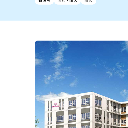
新潟市
開店・閉店
開店
新潟市中央区
ご当地グルメ
セミナー・講演会
新潟市東区
食べ歩き
子ども向け
テイクアウ
新潟市西
花火
イベント
求人
官公庁・自治体
新発田・聖籠
デカ盛り・大盛り
胎内・粟島
旨辛・激辛
三条・加
定食
火曜セール
オープン・リニューアルセ
柏崎・刈羽・出雲崎
ビアガーデン・暑気払い
上越・妙高・糸魚
忘新年会・歓