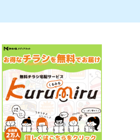
ルビレックス
新潟市西蒲区
パン・ベーカリー
村上・関川
タレカツ・豚カツ
注目 チラシ
週末セール
・十日町・津南
・クラフトビール
魚沼・南魚沼・湯沢
ケーキ・パフェ