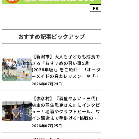
PR
おすすめ記事ピックアップ
【新潟市】大人も子どもも成長で
きる『おすすめの習い事5選
(2026年版)』をご紹介！「オーダ
ーメイドの音楽レッスン」や「本
格キックボクシング」で新しい自
2026年07月24日
分を見つけよう♪
【弥彦村】『酒屋やよい・三代目
店主の羽生雅克さん』にインタビ
ュー！地酒やクラフトビール、ワ
イン醸造まで手掛ける“挑戦の歴
史”に迫る♪
2026年07月25日