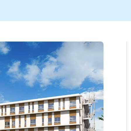
ト
区
大会
新潟市北区
季節・期間限定
入場無料
新潟市南区
住宅展示場
カフェ
新潟市江南区
完成見学会
居酒屋・バー
学生スポーツ
新潟市秋葉区
焼肉
パスタ
ア
新潟市 チラシ
長岡・見附 チラシ
上越・妙高・糸魚川 チラシ
茂・田上
・町定食
五泉・阿賀野・阿賀
海鮮・鮨
そば・うどん
燕・弥彦
日本酒・新潟清酒
長岡・見附
小千谷
ワイン
ール
周年祭・感謝祭セール
年末・初売りセール
川
送迎会