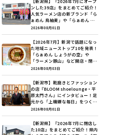
【新潟県】『2026年7月にオープ
ンした39店』をまとめてご紹介！
人気ラーメン店の新ブランド「ら
ぁめん 鳥紬麦」や「らぁめん し
ょうがの空」など盛りだくさん♪
2026年08月01日
【2026年7月】新潟で話題になっ
た地域ニューストップ10を発表！
「らぁめん しょうがの空」や
「ラーメン豚山」など開店・閉店
の注目記事をランキングでご紹介
2026年08月03日
♪
【新潟市】靴磨きとファッション
の店『BLOOM shoelounge・平
原太門さん』にインタビュー！足
元から「上機嫌な毎日」をつくる
装いの提案とは？
2026年08月01日
【新潟県】『2026年7月に閉店し
た10店』をまとめてご紹介！県内