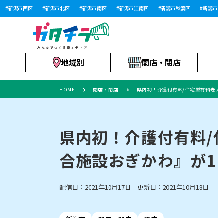
新潟市西区
新潟市北区
新潟市南区
新潟市江南区
新潟市秋葉区
新潟市西
地域別
開店・閉店
HOME
開店・閉店
県内初！介護付有料/住宅型有料老
食品スーパー・コ
新潟市
開店
ラーメン
体験・販売
施設・ショップ
特売セール
ンビニ
県内初！介護付有料
合施設おぎかわ』が1
リニューアル・移転
習い事・塾
セツコママ
アパレル・雑貨
ランキング
休業
新潟人
開店まと
フィッ
ファッション
佐渡
スイーツ
スポーツ
上越市・閉店
スキー場
リユース・買取
ラーメン・開店
病院・ク
ラー
配信日：2021年10月17日 更新日：2021年10月18日
リバーサイド千秋
パティオPATIO
インテリア・雑貨
外食・テイクアウト