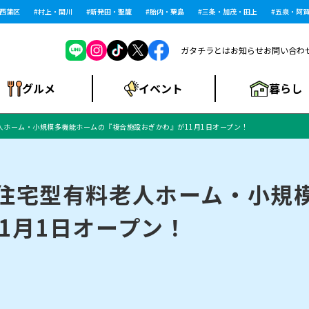
蒲区
村上・関川
新発田・聖籠
胎内・粟島
三条・加茂・田上
五泉・阿賀野
ガタチラとは
お知らせ
お問い合わ
暮らし
グルメ
イベント
人ホーム・小規模多機能ホームの『複合施設おぎかわ』が11月1日オープン！
ショッピングモー
戸建住宅・マンショ
住宅メーカー・工
食品メーカー・県
特集・まとめ記
ル・大型施設
ン・土地
下越
閉店
現地レポート
祭り・伝統行事
インタビュー
中越
和食
趣味・展示会
務店
産品
事
/住宅型有料老人ホーム・小規
1月1日オープン！
にいがた酒の陣・新
め
トネス・ジム
キャンペーン
閉店まとめ
開店まとめ
観光スポット
新潟市・開店
閉店まとめ
温泉・入浴
新潟市・閉店
人気記事まとめ
ホテル
長岡市・開店
旅館
定食
水
生活サービス
潟酒月
ランチ
リニック
メン・閉店
イオンモール
ラブラ万代・ラブラ2
ビルボードプレイ
新車・中古車・カー用品
旅行・レジャー
家電・携帯電話