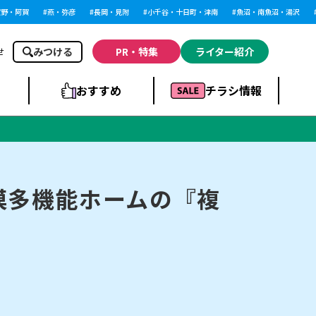
・阿賀
燕・弥彦
長岡・見附
小千谷・十日町・津南
魚沼・南魚沼・湯沢
柏
みつける
PR・特集
ライター紹介
せ
おすすめ
チラシ情報
ドラッグストア・ホ
ライブ・コンサー
ームセンター
上越
洋食
ト
模多機能ホームの『複
まとめ
族館
長岡市・閉店
リラクゼーション・整体
ラーメンまとめ
上越市・開店
飲食店まとめ
スBP
新潟伊勢丹
ピア万代
冠婚葬祭
習い事・塾
通販・EC