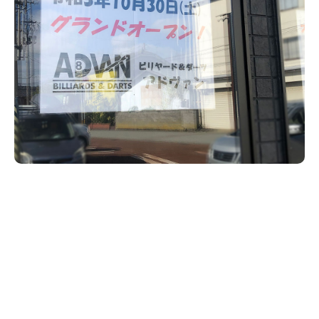
新潟市南区
カフェ
住宅展示場
居酒屋・バー
新潟市江南区
完成見学会
焼肉
学生スポーツ
新潟市秋葉区
パスタ
アルビレックス
新潟市西蒲区
ビルボードプレイスBP
新潟伊勢丹
ピア万代
官公庁・自治体
新潟市 チラシ
長岡・見附 チラシ
村上・関川
パン・ベーカリー
新発田・聖籠
タレカツ・豚カツ
胎内・粟島
デカ盛り・大盛り
リバーサイド千秋
パティオPATIO
上越・妙高・糸魚川 チラシ
注目 チラシ
週末セール
三条・加茂・田上
旨辛・激辛
定食・町定食
五泉・阿賀野・阿賀
海鮮・鮨
燕・弥彦
そば・うどん
火曜セール
オープン・リニューアルセール
長岡・見附
日本酒・新潟清酒
小千谷・十日町・津南
ワイン・クラフトビール
魚沼・南魚沼・湯沢
周年祭・感謝祭セール
年末・初売りセール
柏崎・刈羽・出雲崎
ケーキ・パフェ
ビアガーデン・暑気払い
上越・妙高・糸魚川
忘新年会・歓送迎会