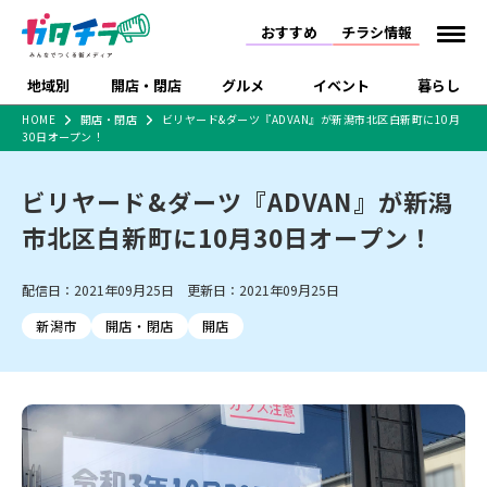
おすすめ
チラシ情報
地域別
開店・閉店
グルメ
イベント
暮らし
HOME
開店・閉店
ビリヤード&ダーツ『ADVAN』が新潟市北区白新町に10月
30日オープン！
食品スーパー・コンビ
戸建住宅・マンショ
特売セール
インタビュー
ニ
ン・土地
住宅メーカー・工務
ビリヤード&ダーツ『ADVAN』が新潟
新潟市
開店
ラーメン
体験・販売
施設・ショップ
下越
閉店
現地レポート
祭り・伝統行事
店
市北区白新町に10月30日オープン！
ショッピングモール・
ドラッグストア・ホーム
特集・まとめ記事
大型施設
センター
食品メーカー・県産
リニューアル・移転
休業
開店まとめ
閉店まとめ
中越
和食
趣味・展示会
上越
洋食
ライブ・コンサート
配信日：2021年09月25日 更新日：2021年09月25日
品
新潟市・開店
新潟市・閉店
長岡市・開店
新潟市
開店・閉店
開店
セツコママ
ランキング
新潟人
キャンペーン
ファッション
生活サービス
長岡市・閉店
上越市・開店
上越市・閉店
開店まとめ
閉店まとめ
人気記事まとめ
定食まとめ
にいがた酒の陣・新潟
習い事・塾
アパレル・雑貨
フィットネス・ジム
佐渡
スイーツ
スポーツ
ランチ
ラーメン・開店
ラーメン・閉店
酒月
ラーメンまとめ
飲食店まとめ
観光スポット
温泉・入浴
ホテル
旅館
水族館
インテリア・雑貨
外食・テイクアウト
リラクゼーション・整体
スキー場
リユース・買取
新車・中古車・カー用品
旅行・レジャー
家電・携帯電話
新潟市中央区
ご当地グルメ
セミナー・講演会
新潟市東区
食べ歩き
子ども向け
テイクアウト
新潟市西区
花火大会
新潟市北区
季節・期間限定
入場無料
病院・クリニック
イオンモール
ラブラ万代・ラブラ2
冠婚葬祭
習い事・塾
通販・EC
イベント
求人