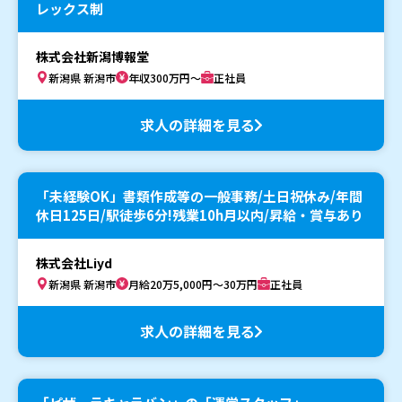
レックス制
株式会社新潟博報堂
新潟県 新潟市
年収300万円～
正社員
求人の詳細を見る
「未経験OK」書類作成等の一般事務/土日祝休み/年間
休日125日/駅徒歩6分!残業10h月以内/昇給・賞与あり
株式会社Liyd
新潟県 新潟市
月給20万5,000円～30万円
正社員
求人の詳細を見る