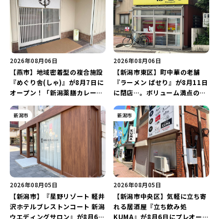
2026年08月06日
2026年08月06日
【燕市】地域密着型の複合施設
【新潟市東区】町中華の老舗
『めぐり舎(しゃ)』が8月7日に
『ラーメン ぱせり』が8月11日
オープン！「新潟薬膳カレー
に閉店…。ボリューム満点の名
Ricca」のレシピを受け継いだ
店が幕を閉じる。
メニューや漆喰アートを楽しも
新潟市
新潟市
う♪
2026年08月05日
2026年08月05日
【新潟市】『星野リゾート 軽井
【新潟市中央区】気軽に立ち寄
沢ホテルブレストンコート 新潟
れる居酒屋『立ち飲み処
ウエディングサロン』が8月6日
KUMA』が8月6日にプレオープ