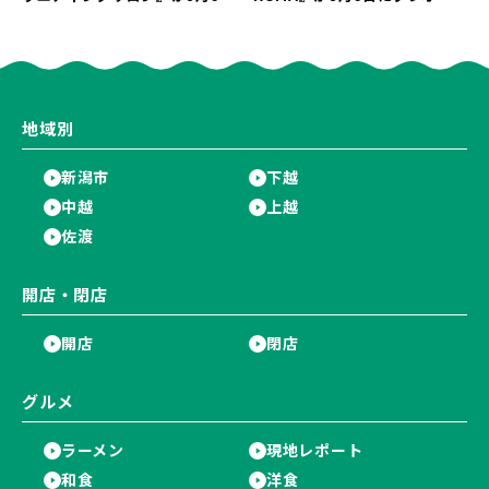
にオープン！軽井沢ウエディン
ン！“1杯目のドリンクが半
グを万代で相談しよう♪
額”になるキャンペーンを開催
♪
地域別
新潟市
下越
中越
上越
佐渡
開店・閉店
開店
閉店
グルメ
ラーメン
現地レポート
和食
洋食