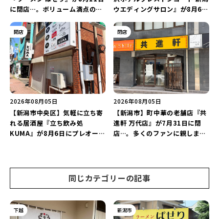
に閉店…。ボリューム満点の名
ウエディングサロン』が8月6日
店が幕を閉じる。
にオープン！軽井沢ウエディン
グを万代で相談しよう♪
開店
閉店
2026年08月05日
2026年08月05日
【新潟市中央区】気軽に立ち寄
【新潟市】町中華の老舗店『共
れる居酒屋『立ち飲み処
進軒 万代店』が7月31日に閉
KUMA』が8月6日にプレオープ
店…。多くのファンに親しまれ
ン！“1杯目のドリンクが半
た名店が長年の営業に幕。
額”になるキャンペーンを開催
♪
同じカテゴリーの記事
下越
新潟市