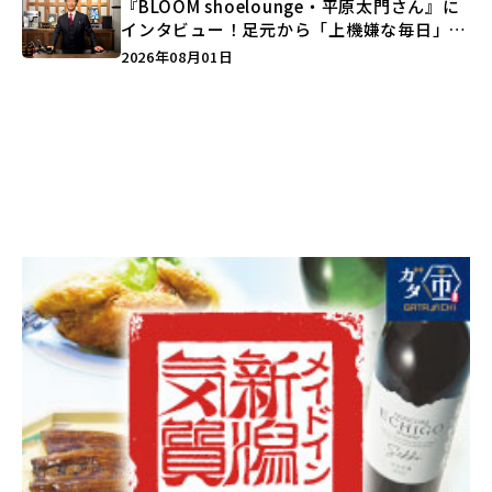
『BLOOM shoelounge・平原太門さん』に
インタビュー！足元から「上機嫌な毎日」を
つくる装いの提案とは？
2026年08月01日