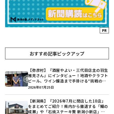
PR
おすすめ記事ピックアップ
【弥彦村】『酒屋やよい・三代目店主の羽生
雅克さん』にインタビュー！地酒やクラフト
ビール、ワイン醸造まで手掛ける“挑戦の歴
史”に迫る♪
2026年07月25日
【新潟県】『2026年7月に閉店した10店』
をまとめてご紹介！県内から撤退する「鰻の
成瀬」や「石焼ステーキ贅 新潟小新店」が