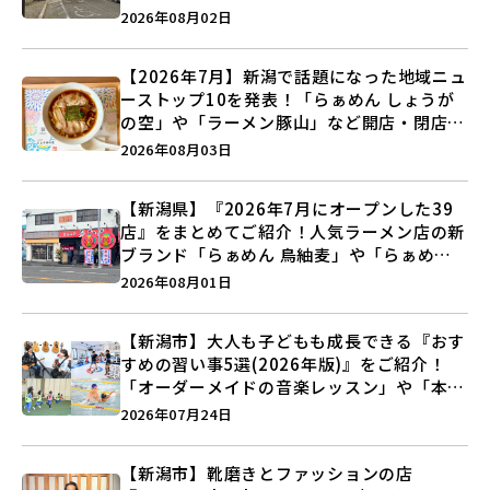
営業に幕…。
2026年08月02日
【2026年7月】新潟で話題になった地域ニュ
ーストップ10を発表！「らぁめん しょうが
の空」や「ラーメン豚山」など開店・閉店の
注目記事をランキングでご紹介♪
2026年08月03日
【新潟県】『2026年7月にオープンした39
店』をまとめてご紹介！人気ラーメン店の新
ブランド「らぁめん 鳥紬麦」や「らぁめん
しょうがの空」など盛りだくさん♪
2026年08月01日
【新潟市】大人も子どもも成長できる『おす
すめの習い事5選(2026年版)』をご紹介！
「オーダーメイドの音楽レッスン」や「本格
キックボクシング」で新しい自分を見つけよ
2026年07月24日
う♪
【新潟市】靴磨きとファッションの店