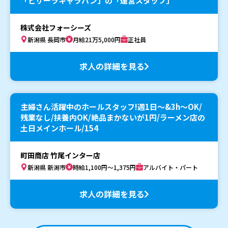
「ピザーラキャラバン」の「運営スタッフ」
株式会社フォーシーズ
新潟県 長岡市
月給21万5,000円
正社員
求人の詳細を見る
主婦さん活躍中のホールスタッフ!週1日～&3h～OK/
残業なし/扶養内OK/絶品まかないが1円/ラーメン店の
土日メインホール/154
町田商店 竹尾インター店
新潟県 新潟市
時給1,100円～1,375円
アルバイト・パート
求人の詳細を見る