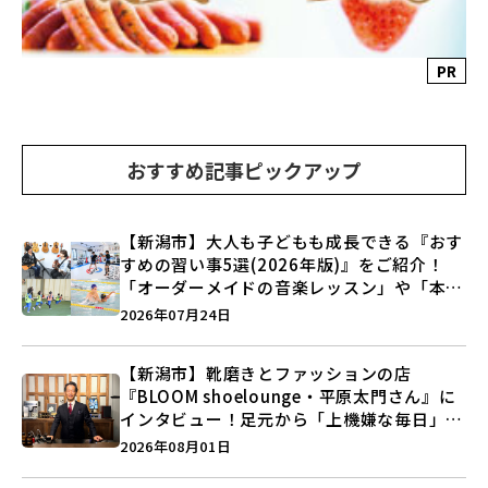
PR
おすすめ記事ピックアップ
【新潟市】大人も子どもも成長できる『おす
すめの習い事5選(2026年版)』をご紹介！
「オーダーメイドの音楽レッスン」や「本格
キックボクシング」で新しい自分を見つけよ
2026年07月24日
う♪
【新潟市】靴磨きとファッションの店
『BLOOM shoelounge・平原太門さん』に
インタビュー！足元から「上機嫌な毎日」を
つくる装いの提案とは？
2026年08月01日