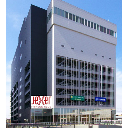
新潟市南区
カフェ
住宅展示場
居酒屋・バー
新潟市江南区
完成見学会
焼肉
学生スポーツ
新潟市秋葉区
パスタ
アルビレックス
新潟市西蒲区
ビルボードプレイスBP
新潟伊勢丹
ピア万代
官公庁・自治体
新潟市 チラシ
長岡・見附 チラシ
村上・関川
パン・ベーカリー
新発田・聖籠
タレカツ・豚カツ
胎内・粟島
デカ盛り・大盛り
リバーサイド千秋
パティオPATIO
上越・妙高・糸魚川 チラシ
注目 チラシ
週末セール
三条・加茂・田上
旨辛・激辛
定食・町定食
五泉・阿賀野・阿賀
海鮮・鮨
燕・弥彦
そば・うどん
火曜セール
オープン・リニューアルセール
長岡・見附
日本酒・新潟清酒
小千谷・十日町・津南
ワイン・クラフトビール
魚沼・南魚沼・湯沢
周年祭・感謝祭セール
年末・初売りセール
柏崎・刈羽・出雲崎
ケーキ・パフェ
ビアガーデン・暑気払い
上越・妙高・糸魚川
忘新年会・歓送迎会