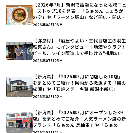
【2026年7月】新潟で話題になった地域ニュ
ーストップ10を発表！「らぁめん しょうが
の空」や「ラーメン豚山」など開店・閉店の
注目記事をランキングでご紹介♪
2026年08月03日
【弥彦村】『酒屋やよい・三代目店主の羽生
雅克さん』にインタビュー！地酒やクラフト
ビール、ワイン醸造まで手掛ける“挑戦の歴
史”に迫る♪
2026年07月25日
【新潟県】『2026年7月に閉店した10店』
をまとめてご紹介！県内から撤退する「鰻の
成瀬」や「石焼ステーキ贅 新潟小新店」が
営業に幕…。
2026年08月02日
【新潟県】『2026年7月にオープンした39
店』をまとめてご紹介！人気ラーメン店の新
ブランド「らぁめん 鳥紬麦」や「らぁめん
しょうがの空」など盛りだくさん♪
2026年08月01日