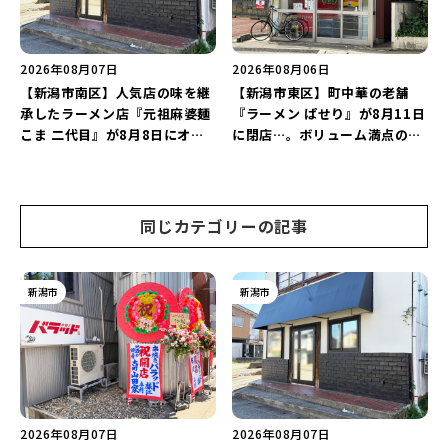
2026年08月07日
2026年08月06日
【新潟市南区】人気店の味を継
【新潟市東区】町中華の老舗
承したラーメン店『元祖麻婆麺
『ラーメン ぱせり』が8月11日
こま 二代目』が8月8日にオー
に閉店…。ボリューム満点の名
プン！多くのファンに親しまれ
店が幕を閉じる。
た「麻婆麺」を復刻♪
同じカテゴリーの記事
新潟市
新潟市
2026年08月07日
2026年08月07日