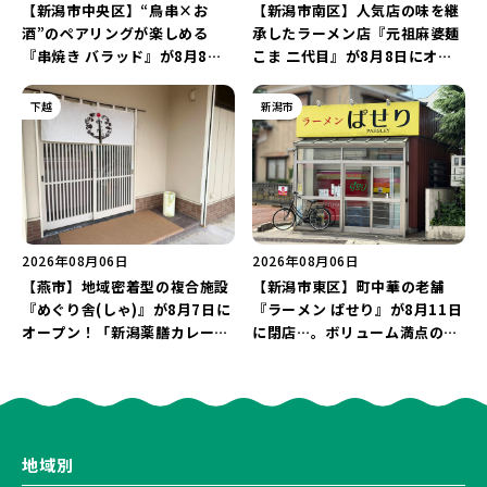
【新潟市中央区】“鳥串×お
【新潟市南区】人気店の味を継
酒”のペアリングが楽しめる
承したラーメン店『元祖麻婆麺
『串焼き バラッド』が8月8日
こま 二代目』が8月8日にオー
にオープン！厳選した地酒もラ
プン！多くのファンに親しまれ
インアップ♪
た「麻婆麺」を復刻♪
下越
新潟市
2026年08月06日
2026年08月06日
【燕市】地域密着型の複合施設
【新潟市東区】町中華の老舗
『めぐり舎(しゃ)』が8月7日に
『ラーメン ぱせり』が8月11日
オープン！「新潟薬膳カレー
に閉店…。ボリューム満点の名
Ricca」のレシピを受け継いだ
店が幕を閉じる。
メニューや漆喰アートを楽しも
う♪
地域別