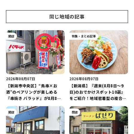
同じ地域の記事
開店
特集・まとめ記事
2026年08月07日
2026年08月07日
【新潟市中央区】“鳥串×お
【新潟県】『週末(8月8日～9
酒”のペアリングが楽しめる
日)のおでかけスポット10選』
『串焼き バラッド』が8月8日
をご紹介！地域密着型の複合施
にオープン！厳選した地酒もラ
設「めぐり舎」や「シーナシー
インアップ♪
ナ丸大新潟のサマーフェスタ
開店
閉店
2026」がおすすめ♪