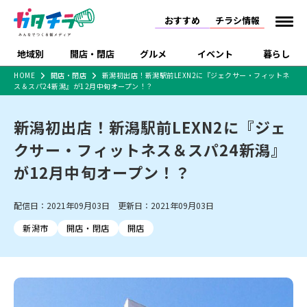
おすすめ
チラシ情報
地域別
開店・閉店
グルメ
イベント
暮らし
HOME
開店・閉店
新潟初出店！新潟駅前LEXN2に『ジェクサー・フィットネ
ス＆スパ24新潟』が12月中旬オープン！？
食品スーパー・コンビ
戸建住宅・マンショ
特売セール
インタビュー
ニ
ン・土地
住宅メーカー・工務
新潟初出店！新潟駅前LEXN2に『ジェ
新潟市
開店
ラーメン
体験・販売
施設・ショップ
下越
閉店
現地レポート
祭り・伝統行事
店
クサー・フィットネス＆スパ24新潟』
ショッピングモール・
ドラッグストア・ホーム
特集・まとめ記事
大型施設
センター
が12月中旬オープン！？
食品メーカー・県産
リニューアル・移転
休業
開店まとめ
閉店まとめ
中越
和食
趣味・展示会
上越
洋食
ライブ・コンサート
品
新潟市・開店
新潟市・閉店
長岡市・開店
配信日：2021年09月03日 更新日：2021年09月03日
セツコママ
ランキング
新潟人
キャンペーン
ファッション
生活サービス
長岡市・閉店
上越市・開店
上越市・閉店
開店まとめ
閉店まとめ
人気記事まとめ
定食まとめ
新潟市
開店・閉店
開店
にいがた酒の陣・新潟
習い事・塾
アパレル・雑貨
フィットネス・ジム
佐渡
スイーツ
スポーツ
ランチ
ラーメン・開店
ラーメン・閉店
酒月
ラーメンまとめ
飲食店まとめ
観光スポット
温泉・入浴
ホテル
旅館
水族館
インテリア・雑貨
外食・テイクアウト
リラクゼーション・整体
スキー場
リユース・買取
新車・中古車・カー用品
旅行・レジャー
家電・携帯電話
新潟市中央区
ご当地グルメ
セミナー・講演会
新潟市東区
食べ歩き
子ども向け
テイクアウト
新潟市西区
花火大会
新潟市北区
季節・期間限定
入場無料
病院・クリニック
イオンモール
ラブラ万代・ラブラ2
冠婚葬祭
習い事・塾
通販・EC
イベント
求人