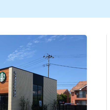
ト
区
大会
新潟市北区
季節・期間限定
入場無料
新潟市南区
住宅展示場
カフェ
新潟市江南区
完成見学会
居酒屋・バー
学生スポーツ
新潟市秋葉区
焼肉
パスタ
ア
新潟市 チラシ
長岡・見附 チラシ
上越・妙高・糸魚川 チラシ
茂・田上
・町定食
五泉・阿賀野・阿賀
海鮮・鮨
そば・うどん
燕・弥彦
日本酒・新潟清酒
長岡・見附
小千谷
ワイン
ール
周年祭・感謝祭セール
年末・初売りセール
川
送迎会