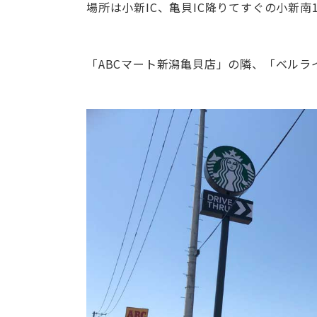
場所は小新IC、亀貝IC降りてすぐの小新南
「ABCマート新潟亀貝店」の隣、「ベルラ