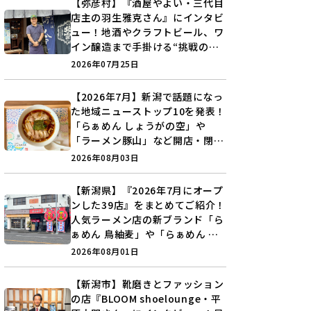
【弥彦村】『酒屋やよい・三代目
店主の羽生雅克さん』にインタビ
ュー！地酒やクラフトビール、ワ
イン醸造まで手掛ける“挑戦の歴
史”に迫る♪
2026年07月25日
【2026年7月】新潟で話題になっ
た地域ニューストップ10を発表！
「らぁめん しょうがの空」や
「ラーメン豚山」など開店・閉店
の注目記事をランキングでご紹介
2026年08月03日
♪
【新潟県】『2026年7月にオープ
ンした39店』をまとめてご紹介！
人気ラーメン店の新ブランド「ら
ぁめん 鳥紬麦」や「らぁめん し
ょうがの空」など盛りだくさん♪
2026年08月01日
【新潟市】靴磨きとファッション
の店『BLOOM shoelounge・平