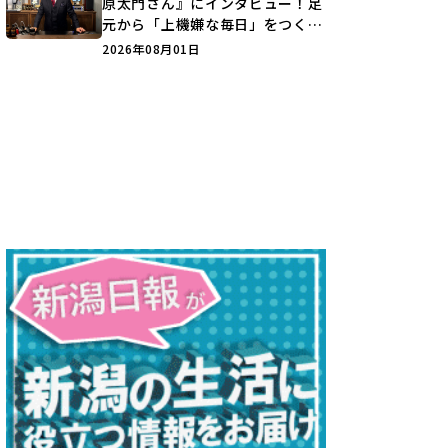
原太門さん』にインタビュー！足
元から「上機嫌な毎日」をつくる
装いの提案とは？
2026年08月01日