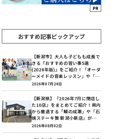
PR
おすすめ記事ピックアップ
【新潟市】大人も子どもも成長で
きる『おすすめの習い事5選
(2026年版)』をご紹介！「オーダ
ーメイドの音楽レッスン」や「本
格キックボクシング」で新しい自
2026年07月24日
分を見つけよう♪
【新潟県】『2026年7月に閉店し
た10店』をまとめてご紹介！県内
から撤退する「鰻の成瀬」や「石
焼ステーキ贅 新潟小新店」が営
業に幕…。
2026年08月02日