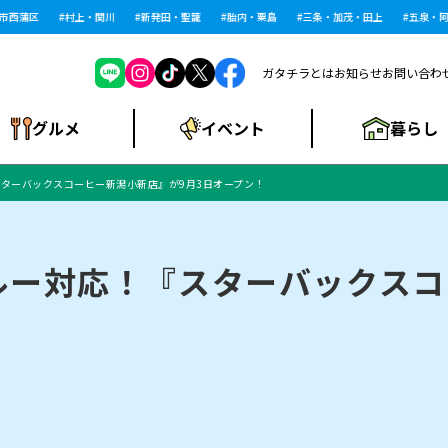
西蒲区
村上・関川
新発田・聖籠
胎内・粟島
三条・加茂・田上
五泉・阿賀
ガタチラとは
お知らせ
お問い合わ
暮らし
グルメ
イベント
ターバックスコーヒー新潟小新店』が9月3日オープン！
ショッピングモー
戸建住宅・マンショ
住宅メーカー・工
食品メーカー・県
特集・まとめ記
ル・大型施設
ン・土地
下越
閉店
現地レポート
祭り・伝統行事
インタビュー
中越
和食
趣味・展示会
務店
産品
事
ルー対応！『スターバックスコ
にいがた酒の陣・新
め
トネス・ジム
キャンペーン
閉店まとめ
開店まとめ
観光スポット
新潟市・開店
閉店まとめ
温泉・入浴
新潟市・閉店
人気記事まとめ
ホテル
長岡市・開店
旅館
定食
水
生活サービス
潟酒月
ランチ
リニック
メン・閉店
イオンモール
ラブラ万代・ラブラ2
ビルボードプレイ
新車・中古車・カー用品
旅行・レジャー
家電・携帯電話