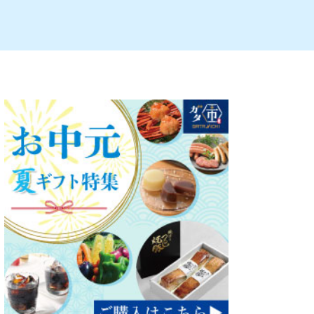
ルビレックス
新潟市西蒲区
パン・ベーカリー
村上・関川
タレカツ・豚カツ
注目 チラシ
週末セール
・十日町・津南
・クラフトビール
魚沼・南魚沼・湯沢
ケーキ・パフェ