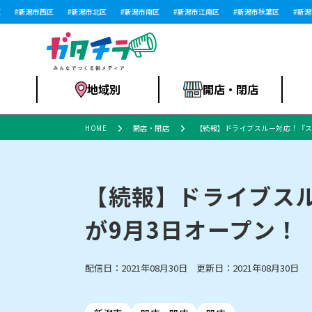
新潟市西区
新潟市北区
新潟市南区
新潟市江南区
新潟市秋葉区
新潟市
地域別
開店・閉店
HOME
開店・閉店
【続報】ドライブスルー対応！『ス
食品スーパー・コ
新潟市
開店
ラーメン
体験・販売
施設・ショップ
特売セール
ンビニ
【続報】ドライブス
が9月3日オープン！
リニューアル・移転
習い事・塾
セツコママ
アパレル・雑貨
ランキング
休業
新潟人
開店まと
フィッ
ファッション
佐渡
スイーツ
スポーツ
上越市・閉店
スキー場
リユース・買取
ラーメン・開店
病院・ク
ラー
配信日：2021年08月30日 更新日：2021年08月30日
リバーサイド千秋
パティオPATIO
インテリア・雑貨
外食・テイクアウト