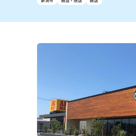
新潟市
開店・閉店
開店
新潟市中央区
ご当地グルメ
セミナー・講演会
新潟市東区
食べ歩き
子ども向け
テイクアウ
新潟市西
花火
イベント
求人
官公庁・自治体
新発田・聖籠
デカ盛り・大盛り
胎内・粟島
旨辛・激辛
三条・加
定食
火曜セール
オープン・リニューアルセ
柏崎・刈羽・出雲崎
ビアガーデン・暑気払い
上越・妙高・糸魚
忘新年会・歓