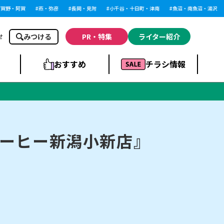
野・阿賀
燕・弥彦
長岡・見附
小千谷・十日町・津南
魚沼・南魚沼・湯沢
みつける
PR・特集
ライター紹介
せ
おすすめ
チラシ情報
ドラッグストア・ホ
ライブ・コンサー
ームセンター
上越
洋食
ト
ーヒー新潟小新店』
まとめ
族館
長岡市・閉店
リラクゼーション・整体
ラーメンまとめ
上越市・開店
飲食店まとめ
スBP
新潟伊勢丹
ピア万代
冠婚葬祭
習い事・塾
通販・EC