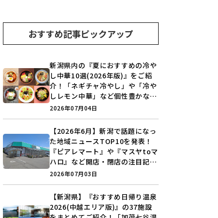
おすすめ記事ピックアップ
新潟県内の『夏におすすめの冷や
し中華10選(2026年版)』をご紹
介！「ネギチャ冷やし」や「冷や
しレモン中華」など個性豊かなラ
インアップ♪
2026年07月04日
【2026年6月】新潟で話題になっ
た地域ニュースTOP10を発表！
『ピアレマート』や『マスヤtoマ
ハロ』など開店・閉店の注目記事
をランキングでご紹介♪
2026年07月03日
【新潟県】『おすすめ日帰り温泉
2026(中越エリア版)』の37施設
をまとめてご紹介！「加茂七谷温