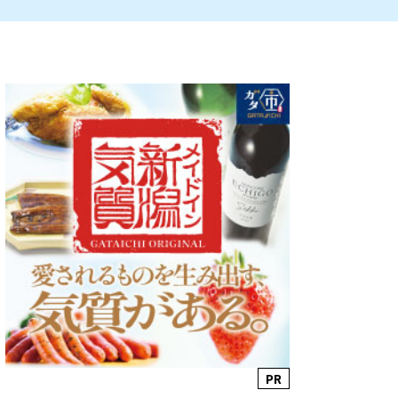
ルビレックス
新潟市西蒲区
パン・ベーカリー
村上・関川
タレカツ・豚カツ
注目 チラシ
週末セール
・十日町・津南
・クラフトビール
魚沼・南魚沼・湯沢
ケーキ・パフェ
PR