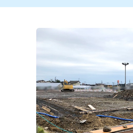
新潟市中央区
ご当地グルメ
セミナー・講演会
新潟市東区
食べ歩き
子ども向け
テイクアウ
新潟市西
花火
イベント
求人
官公庁・自治体
新発田・聖籠
デカ盛り・大盛り
胎内・粟島
旨辛・激辛
三条・加
定食
火曜セール
オープン・リニューアルセ
柏崎・刈羽・出雲崎
ビアガーデン・暑気払い
上越・妙高・糸魚
忘新年会・歓