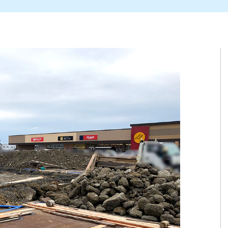
ト
区
大会
新潟市北区
季節・期間限定
入場無料
新潟市南区
住宅展示場
カフェ
新潟市江南区
完成見学会
居酒屋・バー
学生スポーツ
新潟市秋葉区
焼肉
パスタ
ア
新潟市 チラシ
長岡・見附 チラシ
上越・妙高・糸魚川 チラシ
茂・田上
・町定食
五泉・阿賀野・阿賀
海鮮・鮨
そば・うどん
燕・弥彦
日本酒・新潟清酒
長岡・見附
小千谷
ワイン
ール
周年祭・感謝祭セール
年末・初売りセール
川
送迎会