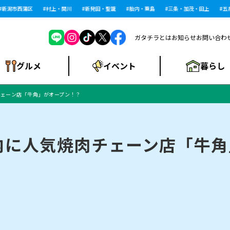
潟市西蒲区
村上・関川
新発田・聖籠
胎内・粟島
三条・加茂・田上
五泉・
ガタチラとは
お知らせ
お問い合わ
暮らし
グルメ
イベント
ェーン店「牛角」がオープン！？
ショッピングモー
戸建住宅・マンショ
住宅メーカー・工
食品メーカー・県
特集・まとめ記
ル・大型施設
ン・土地
下越
閉店
現地レポート
祭り・伝統行事
インタビュー
中越
和食
趣味・展示会
務店
産品
事
内に人気焼肉チェーン店「牛角
にいがた酒の陣・新
め
トネス・ジム
キャンペーン
閉店まとめ
開店まとめ
観光スポット
新潟市・開店
閉店まとめ
温泉・入浴
新潟市・閉店
人気記事まとめ
ホテル
長岡市・開店
旅館
定食
水
生活サービス
潟酒月
ランチ
リニック
メン・閉店
イオンモール
ラブラ万代・ラブラ2
ビルボードプレイ
新車・中古車・カー用品
旅行・レジャー
家電・携帯電話