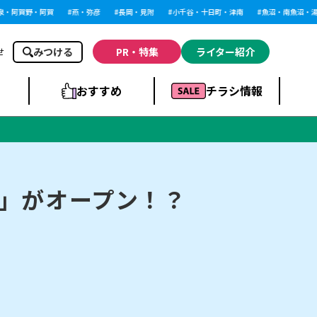
阿賀野・阿賀
燕・弥彦
長岡・見附
小千谷・十日町・津南
魚沼・南魚沼・湯沢
みつける
PR・特集
ライター紹介
せ
おすすめ
チラシ情報
ドラッグストア・ホ
ライブ・コンサー
ームセンター
上越
洋食
ト
」がオープン！？
まとめ
族館
長岡市・閉店
リラクゼーション・整体
ラーメンまとめ
上越市・開店
飲食店まとめ
スBP
新潟伊勢丹
ピア万代
冠婚葬祭
習い事・塾
通販・EC