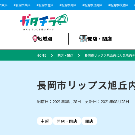
区
新潟市西区
新潟市北区
新潟市南区
新潟市江南区
新潟市秋葉区
新
地域別
開店・閉店
HOME
開店・閉店
長岡市リップス旭丘内に人気焼肉チ
食品スーパー・コ
新潟市
開店
ラーメン
体験・販売
施設・ショップ
特売セール
ンビニ
長岡市リップス旭丘
配信日：2021年08月28日 更新日：2021年08月28日
リニューアル・移転
習い事・塾
セツコママ
アパレル・雑貨
ランキング
休業
新潟人
開店まと
フィッ
ファッション
佐渡
スイーツ
スポーツ
上越市・閉店
スキー場
リユース・買取
ラーメン・開店
病院・ク
ラー
リバーサイド千秋
パティオPATIO
中越
開店・閉店
開店
インテリア・雑貨
外食・テイクアウト