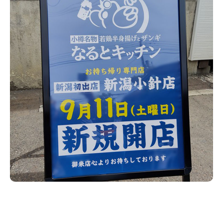
新潟市南区
カフェ
住宅展示場
居酒屋・バー
新潟市江南区
完成見学会
焼肉
学生スポーツ
新潟市秋葉区
パスタ
アルビレックス
新潟市西蒲区
ビルボードプレイスBP
新潟伊勢丹
ピア万代
官公庁・自治体
新潟市 チラシ
長岡・見附 チラシ
村上・関川
パン・ベーカリー
新発田・聖籠
タレカツ・豚カツ
胎内・粟島
デカ盛り・大盛り
リバーサイド千秋
パティオPATIO
上越・妙高・糸魚川 チラシ
注目 チラシ
週末セール
三条・加茂・田上
旨辛・激辛
定食・町定食
五泉・阿賀野・阿賀
海鮮・鮨
燕・弥彦
そば・うどん
火曜セール
オープン・リニューアルセール
長岡・見附
日本酒・新潟清酒
小千谷・十日町・津南
ワイン・クラフトビール
魚沼・南魚沼・湯沢
周年祭・感謝祭セール
年末・初売りセール
柏崎・刈羽・出雲崎
ケーキ・パフェ
ビアガーデン・暑気払い
上越・妙高・糸魚川
忘新年会・歓送迎会