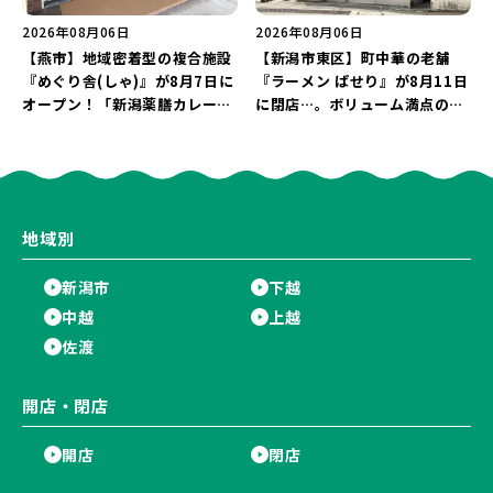
2026年08月06日
2026年08月06日
【燕市】地域密着型の複合施設
【新潟市東区】町中華の老舗
『めぐり舎(しゃ)』が8月7日に
『ラーメン ぱせり』が8月11日
オープン！「新潟薬膳カレー
に閉店…。ボリューム満点の名
Ricca」のレシピを受け継いだ
店が幕を閉じる。
メニューや漆喰アートを楽しも
う♪
地域別
新潟市
下越
中越
上越
佐渡
開店・閉店
開店
閉店