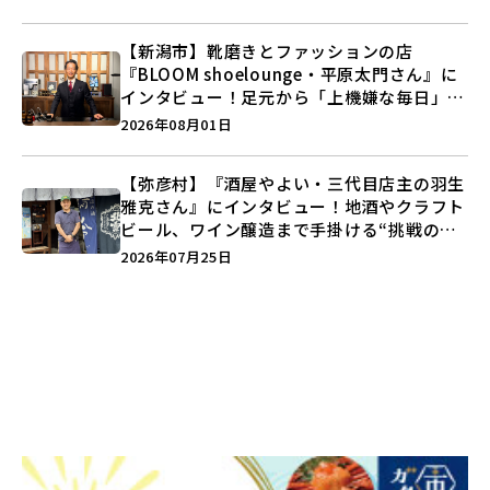
【新潟市】靴磨きとファッションの店
『BLOOM shoelounge・平原太門さん』に
インタビュー！足元から「上機嫌な毎日」を
つくる装いの提案とは？
2026年08月01日
【弥彦村】『酒屋やよい・三代目店主の羽生
雅克さん』にインタビュー！地酒やクラフト
ビール、ワイン醸造まで手掛ける“挑戦の歴
史”に迫る♪
2026年07月25日