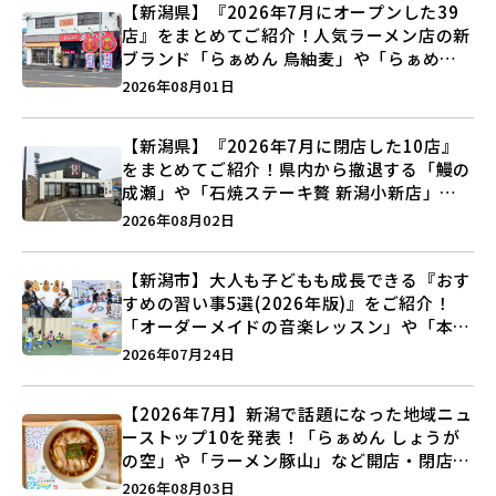
【新潟県】『2026年7月にオープンした39
店』をまとめてご紹介！人気ラーメン店の新
ブランド「らぁめん 鳥紬麦」や「らぁめん
しょうがの空」など盛りだくさん♪
2026年08月01日
【新潟県】『2026年7月に閉店した10店』
をまとめてご紹介！県内から撤退する「鰻の
成瀬」や「石焼ステーキ贅 新潟小新店」が
営業に幕…。
2026年08月02日
【新潟市】大人も子どもも成長できる『おす
すめの習い事5選(2026年版)』をご紹介！
「オーダーメイドの音楽レッスン」や「本格
キックボクシング」で新しい自分を見つけよ
2026年07月24日
う♪
【2026年7月】新潟で話題になった地域ニュ
ーストップ10を発表！「らぁめん しょうが
の空」や「ラーメン豚山」など開店・閉店の
注目記事をランキングでご紹介♪
2026年08月03日