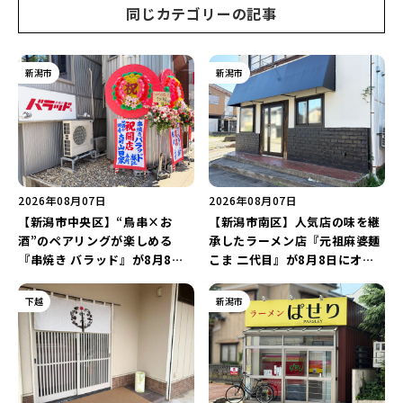
同じカテゴリーの記事
新潟市
新潟市
2026年08月07日
2026年08月07日
【新潟市中央区】“鳥串×お
【新潟市南区】人気店の味を継
酒”のペアリングが楽しめる
承したラーメン店『元祖麻婆麺
『串焼き バラッド』が8月8日
こま 二代目』が8月8日にオー
にオープン！厳選した地酒もラ
プン！多くのファンに親しまれ
インアップ♪
た「麻婆麺」を復刻♪
下越
新潟市