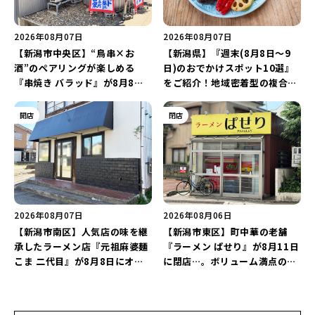
2026年08月07日
2026年08月07日
【新潟市中央区】“鳥串×お
【新潟県】『週末(8月8日～9
酒”のペアリングが楽しめる
日)のおでかけスポット10選』
『串焼き バラッド』が8月8日
をご紹介！地域密着型の複合施
にオープン！厳選した地酒もラ
設「めぐり舎」や「シーナシー
インアップ♪
ナ丸大新潟のサマーフェスタ
開店
閉店
2026」がおすすめ♪
2026年08月07日
2026年08月06日
【新潟市南区】人気店の味を継
【新潟市東区】町中華の老舗
承したラーメン店『元祖麻婆麺
『ラーメン ぱせり』が8月11日
こま 二代目』が8月8日にオー
に閉店…。ボリューム満点の名
プン！多くのファンに親しまれ
店が幕を閉じる。
た「麻婆麺」を復刻♪