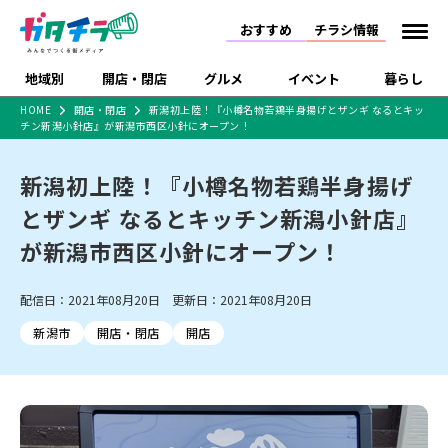
おすすめ
チラシ情報
地域別
開店・閉店
グルメ
イベント
暮らし
HOME
開店・閉店
新潟初上陸！『小樽名物若鶏半身揚げとザンギ なるとキッ
チン新潟小針店』が新潟市西区小針にオープン！
食品スーパー・コンビ
戸建住宅・マンショ
特売セール
インタビュー
ニ
ン・土地
住宅メーカー・工務
新潟初上陸！『小樽名物若鶏半身揚げ
新潟市
開店
ラーメン
体験・販売
施設・ショップ
下越
閉店
現地レポート
祭り・伝統行事
店
とザンギ なるとキッチン新潟小針店』
ショッピングモール・
ドラッグストア・ホーム
特集・まとめ記事
大型施設
センター
が新潟市西区小針にオープン！
食品メーカー・県産
リニューアル・移転
休業
開店まとめ
閉店まとめ
中越
和食
趣味・展示会
上越
洋食
ライブ・コンサート
品
新潟市・開店
新潟市・閉店
長岡市・開店
配信日：2021年08月20日 更新日：2021年08月20日
セツコママ
ランキング
新潟人
キャンペーン
ファッション
生活サービス
長岡市・閉店
上越市・開店
上越市・閉店
開店まとめ
閉店まとめ
人気記事まとめ
定食まとめ
新潟市
開店・閉店
開店
にいがた酒の陣・新潟
習い事・塾
アパレル・雑貨
フィットネス・ジム
佐渡
スイーツ
スポーツ
ランチ
ラーメン・開店
ラーメン・閉店
酒月
ラーメンまとめ
飲食店まとめ
観光スポット
温泉・入浴
ホテル
旅館
水族館
インテリア・雑貨
外食・テイクアウト
リラクゼーション・整体
スキー場
リユース・買取
新車・中古車・カー用品
旅行・レジャー
家電・携帯電話
新潟市中央区
ご当地グルメ
セミナー・講演会
新潟市東区
食べ歩き
子ども向け
テイクアウト
新潟市西区
花火大会
新潟市北区
季節・期間限定
入場無料
病院・クリニック
イオンモール
ラブラ万代・ラブラ2
冠婚葬祭
習い事・塾
通販・EC
イベント
求人