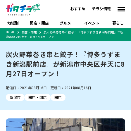
おすすめ
チラシ情報
地域別
開店・閉店
グルメ
イベント
暮らし
HOME
開店・閉店
炭火野菜巻き串と餃子！『博多うずまき新潟駅前店』が新
潟市中央区弁天に8月27日オープン！
食品スーパー・コンビ
戸建住宅・マンショ
特売セール
インタビュー
ニ
ン・土地
住宅メーカー・工務
炭火野菜巻き串と餃子！『博多うずま
新潟市
開店
ラーメン
体験・販売
施設・ショップ
下越
閉店
現地レポート
祭り・伝統行事
店
き新潟駅前店』が新潟市中央区弁天に8
ショッピングモール・
ドラッグストア・ホーム
特集・まとめ記事
大型施設
センター
月27日オープン！
食品メーカー・県産
リニューアル・移転
休業
開店まとめ
閉店まとめ
中越
和食
趣味・展示会
上越
洋食
ライブ・コンサート
品
新潟市・開店
新潟市・閉店
長岡市・開店
配信日：2021年08月16日 更新日：2021年08月16日
セツコママ
ランキング
新潟人
キャンペーン
ファッション
生活サービス
長岡市・閉店
上越市・開店
上越市・閉店
開店まとめ
閉店まとめ
人気記事まとめ
定食まとめ
新潟市
開店・閉店
開店
にいがた酒の陣・新潟
習い事・塾
アパレル・雑貨
フィットネス・ジム
佐渡
スイーツ
スポーツ
ランチ
ラーメン・開店
ラーメン・閉店
酒月
ラーメンまとめ
飲食店まとめ
観光スポット
温泉・入浴
ホテル
旅館
水族館
インテリア・雑貨
外食・テイクアウト
リラクゼーション・整体
スキー場
リユース・買取
新車・中古車・カー用品
旅行・レジャー
家電・携帯電話
新潟市中央区
ご当地グルメ
セミナー・講演会
新潟市東区
食べ歩き
子ども向け
テイクアウト
新潟市西区
花火大会
新潟市北区
季節・期間限定
入場無料
病院・クリニック
イオンモール
ラブラ万代・ラブラ2
冠婚葬祭
習い事・塾
通販・EC
イベント
求人