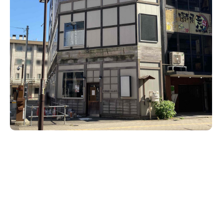
新潟市南区
カフェ
住宅展示場
居酒屋・バー
新潟市江南区
完成見学会
焼肉
学生スポーツ
新潟市秋葉区
パスタ
アルビレックス
新潟市西蒲区
ビルボードプレイスBP
新潟伊勢丹
ピア万代
官公庁・自治体
新潟市 チラシ
長岡・見附 チラシ
村上・関川
パン・ベーカリー
新発田・聖籠
タレカツ・豚カツ
胎内・粟島
デカ盛り・大盛り
リバーサイド千秋
パティオPATIO
上越・妙高・糸魚川 チラシ
注目 チラシ
週末セール
三条・加茂・田上
旨辛・激辛
定食・町定食
五泉・阿賀野・阿賀
海鮮・鮨
燕・弥彦
そば・うどん
火曜セール
オープン・リニューアルセール
長岡・見附
日本酒・新潟清酒
小千谷・十日町・津南
ワイン・クラフトビール
魚沼・南魚沼・湯沢
周年祭・感謝祭セール
年末・初売りセール
柏崎・刈羽・出雲崎
ケーキ・パフェ
ビアガーデン・暑気払い
上越・妙高・糸魚川
忘新年会・歓送迎会