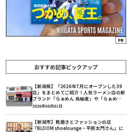
PR
おすすめ記事ピックアップ
【新潟県】『2026年7月にオープンした39
店』をまとめてご紹介！人気ラーメン店の新
ブランド「らぁめん 鳥紬麦」や「らぁめん
しょうがの空」など盛りだくさん♪
2026年08月01日
【新潟市】靴磨きとファッションの店
『BLOOM shoelounge・平原太門さん』に