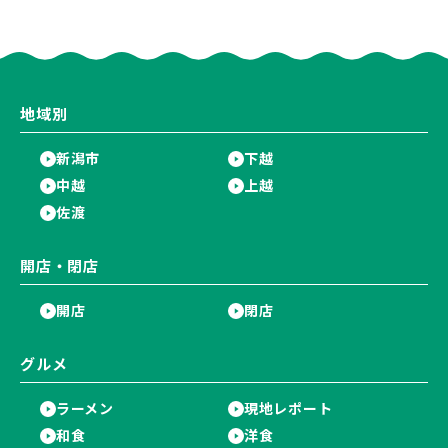
ン！“ドリンクを1本”もらえる
ーツ) 新潟本店』が8月9日に閉
キャンペーンを実施中♪
店…。一部商品は姉妹店で販売
継続！
地域別
新潟市
下越
中越
上越
佐渡
開店・閉店
開店
閉店
グルメ
ラーメン
現地レポート
和食
洋食