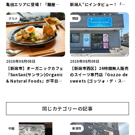
亀田エリアに登場！『麺屋
新潟人”にインタビュー！「学
Aishin愛心』が亀田本町にオー
生起業家」や「料理専門のフォ
プン予定♪
トグラファー」など要チェック
グルメ
閉店
♪
2026年08月08日
2026年08月08日
【新潟市】オーガニックカフェ
【新潟市西区】24時間無人販売
『SunSan(サンサン)Organic
のスイーツ専門店『Gozzo de
& Natural Foods』が平日ラ
sweets (ゴッツォ・デ・スイ
ンチも7月24日からスタート！
ーツ) 新潟本店』が8月9日に閉
「抗酸化☆レモンチキンカレ
店…。一部商品は姉妹店で販売
ー」と「美容と健康を考えたプ
継続！
レートランチ」を実食レポート
同じカテゴリーの記事
♪
中越
新潟市