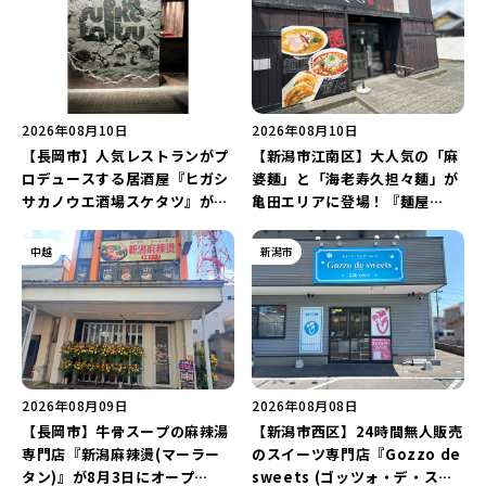
2026年08月10日
2026年08月10日
【長岡市】人気レストランがプ
【新潟市江南区】大人気の「麻
ロデュースする居酒屋『ヒガシ
婆麺」と「海老寿久担々麺」が
サカノウエ酒場スケタツ』が7
亀田エリアに登場！『麺屋
月25日にオープン！店長イチ押
Aishin愛心』が亀田本町にオー
しの「東坂之上名物!!こぼれマ
プン予定♪
中越
新潟市
ーボー」は必食♪
2026年08月09日
2026年08月08日
【長岡市】牛骨スープの麻辣湯
【新潟市西区】24時間無人販売
専門店『新潟麻辣燙(マーラー
のスイーツ専門店『Gozzo de
タン)』が8月3日にオープ
sweets (ゴッツォ・デ・スイ