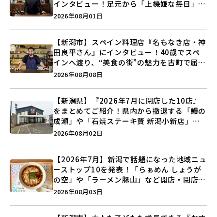
インタビュー！足元から「上機嫌な毎日」を
つくる装いの提案とは？
2026年08月01日
【新潟市】スペイン料理店『名もなき店・神
田良平さん』にインタビュー！40歳でスペ
インへ渡り、“美食の街”の魅力を古町で届け
る♪
2026年08月08日
【新潟県】『2026年7月に閉店した10店』
をまとめてご紹介！県内から撤退する「鰻の
成瀬」や「石焼ステーキ贅 新潟小新店」が
営業に幕…。
2026年08月02日
【2026年7月】新潟で話題になった地域ニュ
ーストップ10を発表！「らぁめん しょうが
の空」や「ラーメン豚山」など開店・閉店の
注目記事をランキングでご紹介♪
2026年08月03日