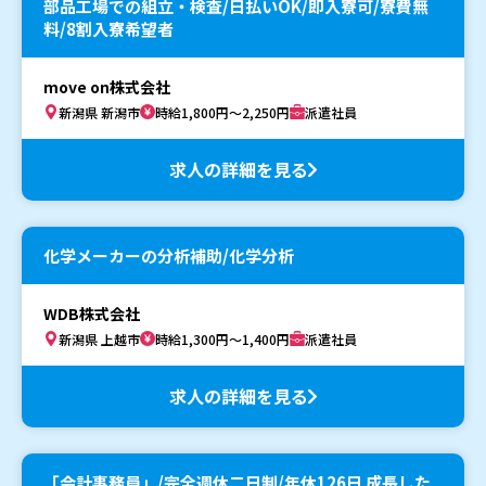
部品工場での組立・検査/日払いOK/即入寮可/寮費無
料/8割入寮希望者
move on株式会社
新潟県 新潟市
時給1,800円～2,250円
派遣社員
求人の詳細を見る
化学メーカーの分析補助/化学分析
WDB株式会社
新潟県 上越市
時給1,300円～1,400円
派遣社員
求人の詳細を見る
「会計事務員」/完全週休二日制/年休126日 成長した