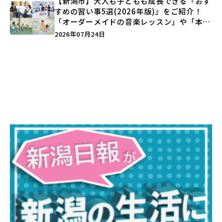
【新潟市】大人も子どもも成長できる『おす
すめの習い事5選(2026年版)』をご紹介！
「オーダーメイドの音楽レッスン」や「本格
キックボクシング」で新しい自分を見つけよ
2026年07月24日
う♪