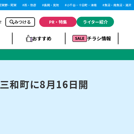
野・阿賀
燕・弥彦
長岡・見附
小千谷・十日町・津南
魚沼・南魚沼・湯沢
みつける
PR・特集
ライター紹介
せ
おすすめ
チラシ情報
ドラッグストア・ホ
ライブ・コンサー
ームセンター
上越
洋食
ト
三和町に8月16日開
まとめ
族館
長岡市・閉店
リラクゼーション・整体
ラーメンまとめ
上越市・開店
飲食店まとめ
スBP
新潟伊勢丹
ピア万代
冠婚葬祭
習い事・塾
通販・EC