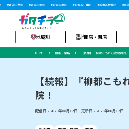
新潟市西区
新潟市北区
新潟市南区
新潟市江南区
新潟市秋葉区
新潟市
地域別
開店・閉店
HOME
開店・閉店
【続報】『柳都こもれび動物病院』
食品スーパー・コ
新潟市
開店
ラーメン
体験・販売
施設・ショップ
特売セール
ンビニ
【続報】『柳都こもれ
院！
リニューアル・移転
習い事・塾
セツコママ
アパレル・雑貨
ランキング
休業
新潟人
開店まと
フィッ
ファッション
佐渡
スイーツ
スポーツ
上越市・閉店
スキー場
リユース・買取
ラーメン・開店
病院・ク
ラー
配信日：2021年08月12日 更新日：2021年08月12日
リバーサイド千秋
パティオPATIO
インテリア・雑貨
外食・テイクアウト