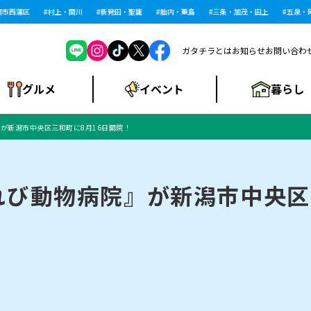
西蒲区
村上・関川
新発田・聖籠
胎内・粟島
三条・加茂・田上
五泉・阿賀
ガタチラとは
お知らせ
お問い合わ
暮らし
グルメ
イベント
が新潟市中央区三和町に8月16日開院！
ショッピングモー
戸建住宅・マンショ
住宅メーカー・工
食品メーカー・県
特集・まとめ記
ル・大型施設
ン・土地
下越
閉店
現地レポート
祭り・伝統行事
インタビュー
中越
和食
趣味・展示会
務店
産品
事
び動物病院』が新潟市中央区
にいがた酒の陣・新
め
トネス・ジム
キャンペーン
閉店まとめ
開店まとめ
観光スポット
新潟市・開店
閉店まとめ
温泉・入浴
新潟市・閉店
人気記事まとめ
ホテル
長岡市・開店
旅館
定食
水
生活サービス
潟酒月
ランチ
リニック
メン・閉店
イオンモール
ラブラ万代・ラブラ2
ビルボードプレイ
新車・中古車・カー用品
旅行・レジャー
家電・携帯電話