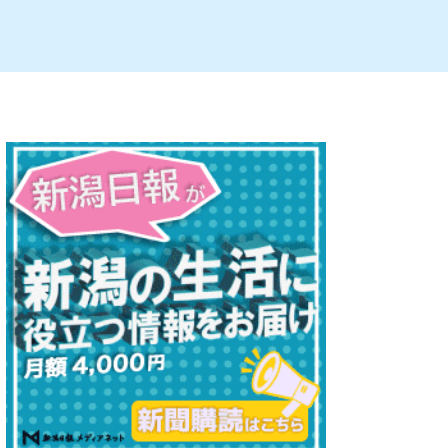
ルビレックス
新潟市西蒲区
パン・ベーカリー
村上・関川
タレカツ・豚カツ
注目 チラシ
週末セール
・十日町・津南
・クラフトビール
魚沼・南魚沼・湯沢
ケーキ・パフェ