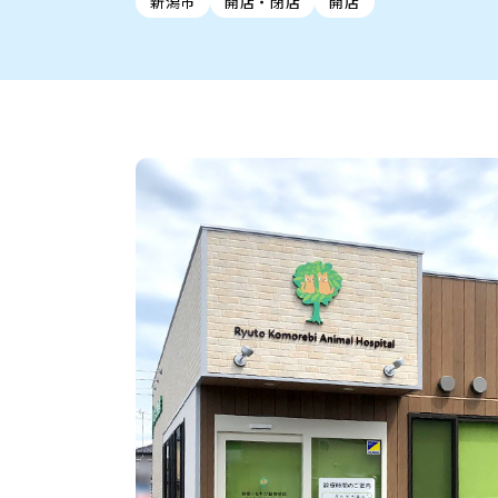
新潟市
開店・閉店
開店
新潟市中央区
ご当地グルメ
セミナー・講演会
新潟市東区
食べ歩き
子ども向け
テイクアウ
新潟市西
花火
イベント
求人
官公庁・自治体
新発田・聖籠
デカ盛り・大盛り
胎内・粟島
旨辛・激辛
三条・加
定食
火曜セール
オープン・リニューアルセ
柏崎・刈羽・出雲崎
ビアガーデン・暑気払い
上越・妙高・糸魚
忘新年会・歓