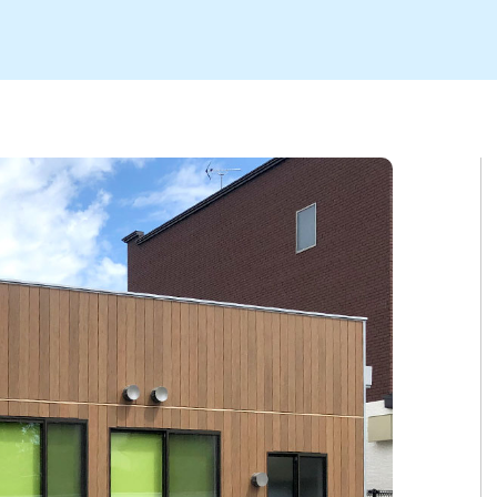
ト
区
大会
新潟市北区
季節・期間限定
入場無料
新潟市南区
住宅展示場
カフェ
新潟市江南区
完成見学会
居酒屋・バー
学生スポーツ
新潟市秋葉区
焼肉
パスタ
ア
新潟市 チラシ
長岡・見附 チラシ
上越・妙高・糸魚川 チラシ
茂・田上
・町定食
五泉・阿賀野・阿賀
海鮮・鮨
そば・うどん
燕・弥彦
日本酒・新潟清酒
長岡・見附
小千谷
ワイン
ール
周年祭・感謝祭セール
年末・初売りセール
川
送迎会