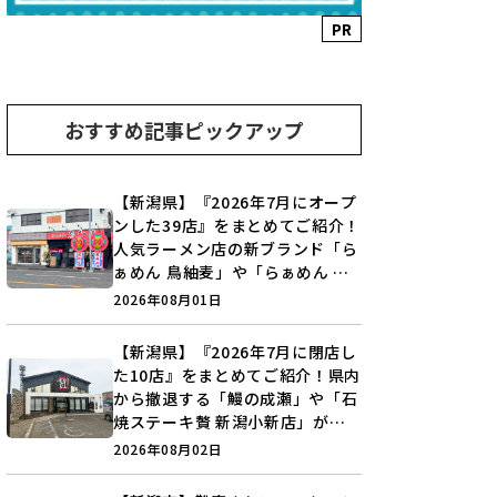
PR
おすすめ記事ピックアップ
【新潟県】『2026年7月にオープ
ンした39店』をまとめてご紹介！
人気ラーメン店の新ブランド「ら
ぁめん 鳥紬麦」や「らぁめん し
ょうがの空」など盛りだくさん♪
2026年08月01日
【新潟県】『2026年7月に閉店し
た10店』をまとめてご紹介！県内
から撤退する「鰻の成瀬」や「石
焼ステーキ贅 新潟小新店」が営
業に幕…。
2026年08月02日