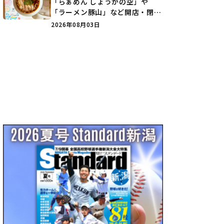
「らぁめん しょうがの空」や
「ラーメン豚山」など開店・閉店
の注目記事をランキングでご紹介
2026年08月03日
♪