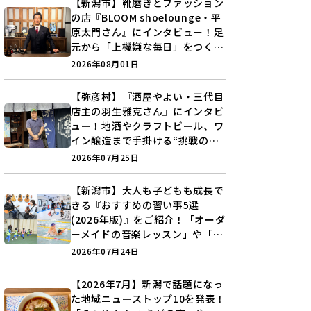
【新潟市】靴磨きとファッション
の店『BLOOM shoelounge・平
原太門さん』にインタビュー！足
元から「上機嫌な毎日」をつくる
装いの提案とは？
2026年08月01日
【弥彦村】『酒屋やよい・三代目
店主の羽生雅克さん』にインタビ
ュー！地酒やクラフトビール、ワ
イン醸造まで手掛ける“挑戦の歴
史”に迫る♪
2026年07月25日
【新潟市】大人も子どもも成長で
きる『おすすめの習い事5選
(2026年版)』をご紹介！「オーダ
ーメイドの音楽レッスン」や「本
格キックボクシング」で新しい自
2026年07月24日
分を見つけよう♪
【2026年7月】新潟で話題になっ
た地域ニューストップ10を発表！