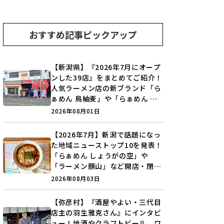
おすすめ記事ピックアップ
【新潟県】『2026年7月にオープ
ンした39店』をまとめてご紹介！
人気ラーメン店の新ブランド「ら
ぁめん 鳥紬麦」や「らぁめん し
ょうがの空」など盛りだくさん♪
2026年08月01日
【2026年7月】新潟で話題になっ
た地域ニューストップ10を発表！
「らぁめん しょうがの空」や
「ラーメン豚山」など開店・閉店
の注目記事をランキングでご紹介
2026年08月03日
♪
【弥彦村】『酒屋やよい・三代目
店主の羽生雅克さん』にインタビ
ュー！地酒やクラフトビール、ワ