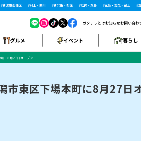
潟市西蒲区
村上・関川
新発田・聖籠
胎内・粟島
三条・加茂・田上
五泉
ガタチラとは
お知らせ
お問い合わ
暮らし
グルメ
イベント
場本町に8月27日オープン！
ショッピングモー
戸建住宅・マンショ
住宅メーカー・工
食品メーカー・県
特集・まとめ記
ル・大型施設
ン・土地
下越
閉店
現地レポート
祭り・伝統行事
インタビュー
中越
和食
趣味・展示会
務店
産品
事
』が新潟市東区下場本町に8月27
にいがた酒の陣・新
め
トネス・ジム
キャンペーン
閉店まとめ
開店まとめ
観光スポット
新潟市・開店
閉店まとめ
温泉・入浴
新潟市・閉店
人気記事まとめ
ホテル
長岡市・開店
旅館
定食
水
生活サービス
潟酒月
ランチ
リニック
メン・閉店
イオンモール
ラブラ万代・ラブラ2
ビルボードプレイ
新車・中古車・カー用品
旅行・レジャー
家電・携帯電話