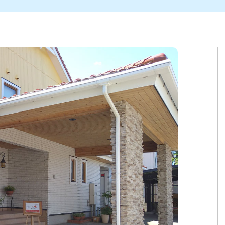
ト
区
大会
新潟市北区
季節・期間限定
入場無料
新潟市南区
住宅展示場
カフェ
新潟市江南区
完成見学会
居酒屋・バー
学生スポーツ
新潟市秋葉区
焼肉
パスタ
ア
新潟市 チラシ
長岡・見附 チラシ
上越・妙高・糸魚川 チラシ
茂・田上
・町定食
五泉・阿賀野・阿賀
海鮮・鮨
そば・うどん
燕・弥彦
日本酒・新潟清酒
長岡・見附
小千谷
ワイン
ール
周年祭・感謝祭セール
年末・初売りセール
川
送迎会