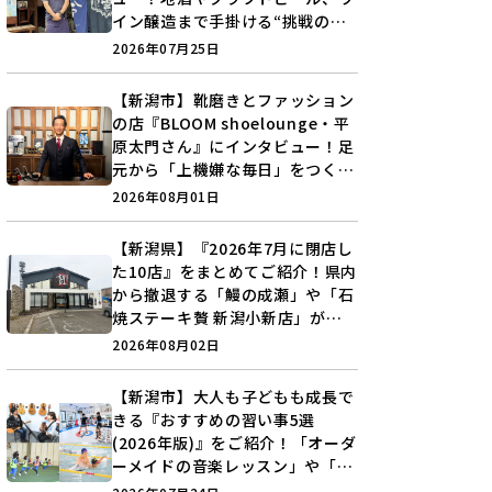
イン醸造まで手掛ける“挑戦の歴
史”に迫る♪
2026年07月25日
【新潟市】靴磨きとファッション
の店『BLOOM shoelounge・平
原太門さん』にインタビュー！足
元から「上機嫌な毎日」をつくる
装いの提案とは？
2026年08月01日
【新潟県】『2026年7月に閉店し
た10店』をまとめてご紹介！県内
から撤退する「鰻の成瀬」や「石
焼ステーキ贅 新潟小新店」が営
業に幕…。
2026年08月02日
【新潟市】大人も子どもも成長で
きる『おすすめの習い事5選
(2026年版)』をご紹介！「オーダ
ーメイドの音楽レッスン」や「本
格キックボクシング」で新しい自