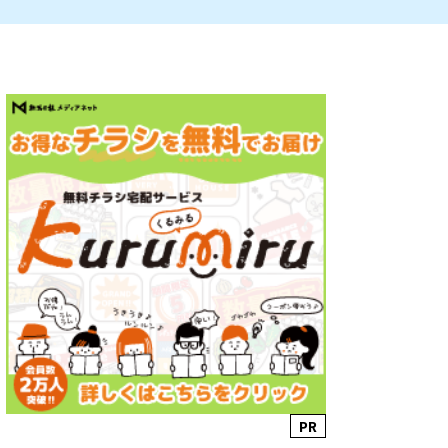
ルビレックス
新潟市西蒲区
パン・ベーカリー
村上・関川
タレカツ・豚カツ
注目 チラシ
週末セール
・十日町・津南
・クラフトビール
魚沼・南魚沼・湯沢
ケーキ・パフェ
PR