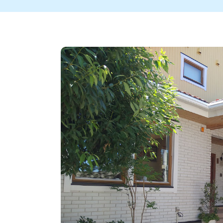
新潟市中央区
ご当地グルメ
セミナー・講演会
新潟市東区
食べ歩き
子ども向け
テイクアウ
新潟市西
花火
イベント
求人
官公庁・自治体
新発田・聖籠
デカ盛り・大盛り
胎内・粟島
旨辛・激辛
三条・加
定食
火曜セール
オープン・リニューアルセ
柏崎・刈羽・出雲崎
ビアガーデン・暑気払い
上越・妙高・糸魚
忘新年会・歓