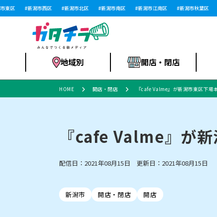
東区
新潟市西区
新潟市北区
新潟市南区
新潟市江南区
新潟市秋葉区
新
地域別
開店・閉店
HOME
開店・閉店
『cafe Valme』が新潟市東区下
食品スーパー・コ
新潟市
開店
ラーメン
体験・販売
施設・ショップ
特売セール
ンビニ
『cafe Valme
配信日：2021年08月15日 更新日：2021年08月15日
リニューアル・移転
習い事・塾
セツコママ
アパレル・雑貨
ランキング
休業
新潟人
開店まと
フィッ
ファッション
佐渡
スイーツ
スポーツ
上越市・閉店
スキー場
リユース・買取
ラーメン・開店
病院・ク
ラー
リバーサイド千秋
パティオPATIO
新潟市
開店・閉店
開店
インテリア・雑貨
外食・テイクアウト