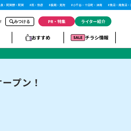
・阿賀野・阿賀
燕・弥彦
長岡・見附
小千谷・十日町・津南
魚沼・南魚沼・湯沢
みつける
PR・特集
ライター紹介
せ
おすすめ
チラシ情報
ドラッグストア・ホ
ライブ・コンサー
ームセンター
上越
洋食
ト
日オープン！
まとめ
族館
長岡市・閉店
リラクゼーション・整体
ラーメンまとめ
上越市・開店
飲食店まとめ
スBP
新潟伊勢丹
ピア万代
冠婚葬祭
習い事・塾
通販・EC