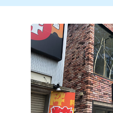
新潟市中央区
ご当地グルメ
セミナー・講演会
新潟市東区
食べ歩き
子ども向け
テイクアウ
新潟市西
花火
イベント
求人
官公庁・自治体
新発田・聖籠
デカ盛り・大盛り
胎内・粟島
旨辛・激辛
三条・加
定食
火曜セール
オープン・リニューアルセ
柏崎・刈羽・出雲崎
ビアガーデン・暑気払い
上越・妙高・糸魚
忘新年会・歓