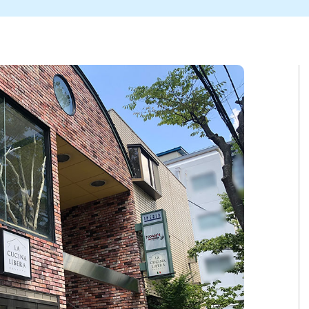
ト
区
大会
新潟市北区
季節・期間限定
入場無料
新潟市南区
住宅展示場
カフェ
新潟市江南区
完成見学会
居酒屋・バー
学生スポーツ
新潟市秋葉区
焼肉
パスタ
ア
新潟市 チラシ
長岡・見附 チラシ
上越・妙高・糸魚川 チラシ
茂・田上
・町定食
五泉・阿賀野・阿賀
海鮮・鮨
そば・うどん
燕・弥彦
日本酒・新潟清酒
長岡・見附
小千谷
ワイン
ール
周年祭・感謝祭セール
年末・初売りセール
川
送迎会