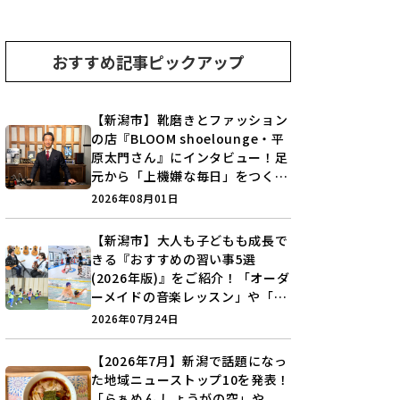
おすすめ記事ピックアップ
【新潟市】靴磨きとファッション
の店『BLOOM shoelounge・平
原太門さん』にインタビュー！足
元から「上機嫌な毎日」をつくる
装いの提案とは？
2026年08月01日
【新潟市】大人も子どもも成長で
きる『おすすめの習い事5選
(2026年版)』をご紹介！「オーダ
ーメイドの音楽レッスン」や「本
格キックボクシング」で新しい自
2026年07月24日
分を見つけよう♪
【2026年7月】新潟で話題になっ
た地域ニューストップ10を発表！
「らぁめん しょうがの空」や