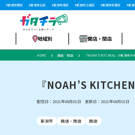
新潟市西区
新潟市北区
新潟市南区
新潟市江南区
新潟市秋葉区
新潟市西
地域別
開店・閉店
HOME
開店・閉店
『NOAH’S KITCHEN』が新潟市
食品スーパー・コ
新潟市
開店
ラーメン
体験・販売
施設・ショップ
特売セール
ンビニ
『NOAH’S KITC
配信日：2021年08月01日 更新日：2021年08月01日
リニューアル・移転
習い事・塾
セツコママ
アパレル・雑貨
ランキング
休業
新潟人
開店まと
フィッ
ファッション
佐渡
スイーツ
スポーツ
上越市・閉店
スキー場
リユース・買取
ラーメン・開店
病院・ク
ラー
リバーサイド千秋
パティオPATIO
新潟市
開店・閉店
開店
インテリア・雑貨
外食・テイクアウト