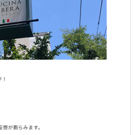
字！
妄想が膨らみます。