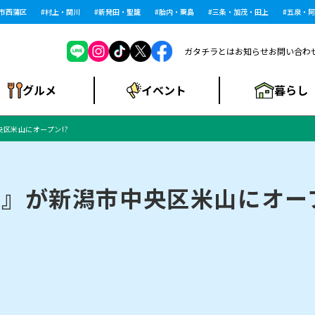
蒲区
村上・関川
新発田・聖籠
胎内・粟島
三条・加茂・田上
五泉・阿賀野
ガタチラとは
お知らせ
お問い合わ
暮らし
グルメ
イベント
中央区米山にオープン!?
ショッピングモー
戸建住宅・マンショ
住宅メーカー・工
食品メーカー・県
特集・まとめ記
ル・大型施設
ン・土地
下越
閉店
現地レポート
祭り・伝統行事
インタビュー
中越
和食
趣味・展示会
務店
産品
事
HEN』が新潟市中央区米山にオー
にいがた酒の陣・新
め
トネス・ジム
キャンペーン
閉店まとめ
開店まとめ
観光スポット
新潟市・開店
閉店まとめ
温泉・入浴
新潟市・閉店
人気記事まとめ
ホテル
長岡市・開店
旅館
定食
水
生活サービス
潟酒月
ランチ
リニック
メン・閉店
イオンモール
ラブラ万代・ラブラ2
ビルボードプレイ
新車・中古車・カー用品
旅行・レジャー
家電・携帯電話