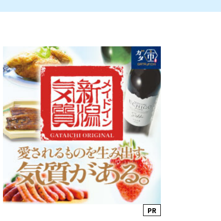
ルビレックス
新潟市西蒲区
パン・ベーカリー
村上・関川
タレカツ・豚カツ
注目 チラシ
週末セール
・十日町・津南
・クラフトビール
魚沼・南魚沼・湯沢
ケーキ・パフェ
PR