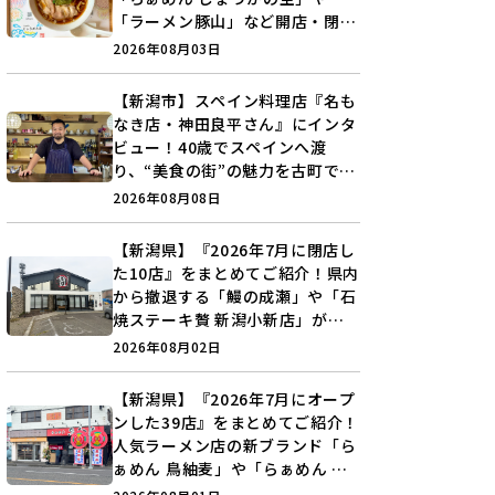
「ラーメン豚山」など開店・閉店
の注目記事をランキングでご紹介
2026年08月03日
♪
【新潟市】スペイン料理店『名も
なき店・神田良平さん』にインタ
ビュー！40歳でスペインへ渡
り、“美食の街”の魅力を古町で届
ける♪
2026年08月08日
【新潟県】『2026年7月に閉店し
た10店』をまとめてご紹介！県内
から撤退する「鰻の成瀬」や「石
焼ステーキ贅 新潟小新店」が営
業に幕…。
2026年08月02日
【新潟県】『2026年7月にオープ
ンした39店』をまとめてご紹介！
人気ラーメン店の新ブランド「ら
ぁめん 鳥紬麦」や「らぁめん し
ょうがの空」など盛りだくさん♪