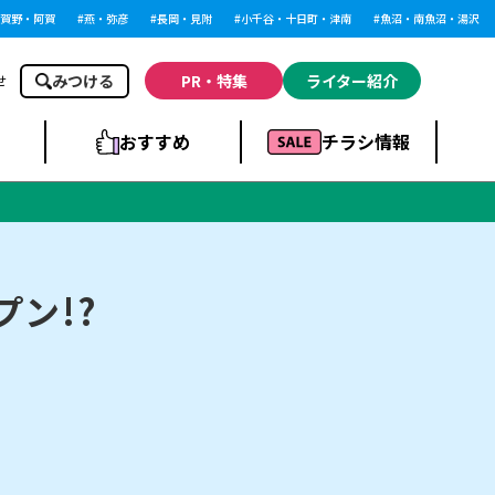
・阿賀
燕・弥彦
長岡・見附
小千谷・十日町・津南
魚沼・南魚沼・湯沢
みつける
PR・特集
ライター紹介
せ
おすすめ
チラシ情報
ドラッグストア・ホ
ライブ・コンサー
ームセンター
上越
洋食
ト
プン!?
まとめ
族館
長岡市・閉店
リラクゼーション・整体
ラーメンまとめ
上越市・開店
飲食店まとめ
スBP
新潟伊勢丹
ピア万代
冠婚葬祭
習い事・塾
通販・EC