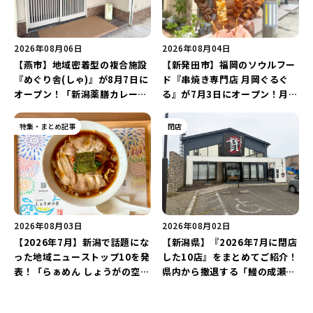
2026年08月06日
2026年08月04日
【燕市】地域密着型の複合施設
【新発田市】福岡のソウルフー
『めぐり舎(しゃ)』が8月7日に
ド『串焼き専門店 月岡ぐるぐ
オープン！「新潟薬膳カレー
る』が7月3日にオープン！月岡
Ricca」のレシピを受け継いだ
温泉街の新スポットで「新潟食
メニューや漆喰アートを楽しも
材を使ったぐるぐる串焼き」を
特集・まとめ記事
閉店
う♪
堪能しよう♪
2026年08月03日
2026年08月02日
【2026年7月】新潟で話題にな
【新潟県】『2026年7月に閉店
った地域ニューストップ10を発
した10店』をまとめてご紹介！
表！「らぁめん しょうがの空」
県内から撤退する「鰻の成瀬」
や「ラーメン豚山」など開店・
や「石焼ステーキ贅 新潟小新
閉店の注目記事をランキングで
店」が営業に幕…。