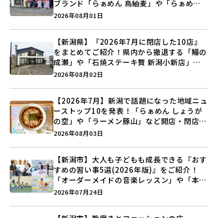
ブランド「らぁめん 鳥紬麦」や「らぁめん
しょうがの空」など盛りだくさん♪
2026年08月01日
【新潟県】『2026年7月に閉店した10店』
をまとめてご紹介！県内から撤退する「鰻の
成瀬」や「石焼ステーキ贅 新潟小新店」が
営業に幕…。
2026年08月02日
【2026年7月】新潟で話題になった地域ニュ
ーストップ10を発表！「らぁめん しょうが
の空」や「ラーメン豚山」など開店・閉店の
注目記事をランキングでご紹介♪
2026年08月03日
【新潟市】大人も子どもも成長できる『おす
すめの習い事5選(2026年版)』をご紹介！
「オーダーメイドの音楽レッスン」や「本格
キックボクシング」で新しい自分を見つけよ
2026年07月24日
う♪