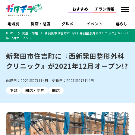
おすすめ
チラシ情報
地域別
開店・閉店
グルメ
イベント
暮らし
HOME
開店・閉店
新発田市住吉町に『西新発田整形外科クリニック』が2021
年12月オープン!?
食品スーパー・コンビ
戸建住宅・マンショ
特売セール
インタビュー
ニ
ン・土地
住宅メーカー・工務
新発田市住吉町に『西新発田整形外科
新潟市
開店
ラーメン
体験・販売
施設・ショップ
下越
閉店
現地レポート
祭り・伝統行事
店
クリニック』が2021年12月オープン!?
ショッピングモール・
ドラッグストア・ホーム
特集・まとめ記事
大型施設
センター
食品メーカー・県産
リニューアル・移転
休業
開店まとめ
閉店まとめ
中越
和食
趣味・展示会
上越
洋食
ライブ・コンサート
配信日：2021年07月14日 更新日：2021年07月14日
品
新潟市・開店
新潟市・閉店
長岡市・開店
下越
開店・閉店
開店
セツコママ
ランキング
新潟人
キャンペーン
ファッション
生活サービス
長岡市・閉店
上越市・開店
上越市・閉店
開店まとめ
閉店まとめ
人気記事まとめ
定食まとめ
にいがた酒の陣・新潟
習い事・塾
アパレル・雑貨
フィットネス・ジム
佐渡
スイーツ
スポーツ
ランチ
ラーメン・開店
ラーメン・閉店
酒月
ラーメンまとめ
飲食店まとめ
観光スポット
温泉・入浴
ホテル
旅館
水族館
インテリア・雑貨
外食・テイクアウト
リラクゼーション・整体
スキー場
リユース・買取
新車・中古車・カー用品
旅行・レジャー
家電・携帯電話
新潟市中央区
ご当地グルメ
セミナー・講演会
新潟市東区
食べ歩き
子ども向け
テイクアウト
新潟市西区
花火大会
新潟市北区
季節・期間限定
入場無料
病院・クリニック
イオンモール
ラブラ万代・ラブラ2
冠婚葬祭
習い事・塾
通販・EC
イベント
求人