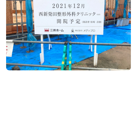
新潟市南区
カフェ
住宅展示場
居酒屋・バー
新潟市江南区
完成見学会
焼肉
学生スポーツ
新潟市秋葉区
パスタ
アルビレックス
新潟市西蒲区
ビルボードプレイスBP
新潟伊勢丹
ピア万代
官公庁・自治体
新潟市 チラシ
長岡・見附 チラシ
村上・関川
パン・ベーカリー
新発田・聖籠
タレカツ・豚カツ
胎内・粟島
デカ盛り・大盛り
リバーサイド千秋
パティオPATIO
上越・妙高・糸魚川 チラシ
注目 チラシ
週末セール
三条・加茂・田上
旨辛・激辛
定食・町定食
五泉・阿賀野・阿賀
海鮮・鮨
燕・弥彦
そば・うどん
火曜セール
オープン・リニューアルセール
長岡・見附
日本酒・新潟清酒
小千谷・十日町・津南
ワイン・クラフトビール
魚沼・南魚沼・湯沢
周年祭・感謝祭セール
年末・初売りセール
柏崎・刈羽・出雲崎
ケーキ・パフェ
ビアガーデン・暑気払い
上越・妙高・糸魚川
忘新年会・歓送迎会