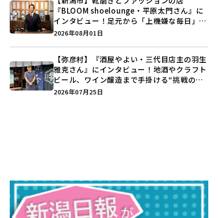
【新潟市】靴磨きとファッションの店
『BLOOM shoelounge・平原太門さん』に
インタビュー！足元から「上機嫌な毎日」を
つくる装いの提案とは？
2026年08月01日
【弥彦村】『酒屋やよい・三代目店主の羽生
雅克さん』にインタビュー！地酒やクラフト
ビール、ワイン醸造まで手掛ける“挑戦の歴
史”に迫る♪
2026年07月25日