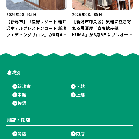
2026年08月05日
2026年08月05日
【新潟市】『星野リゾート 軽井
【新潟市中央区】気軽に立ち寄
沢ホテルブレストンコート 新潟
れる居酒屋『立ち飲み処
ウエディングサロン』が8月6日
KUMA』が8月6日にプレオープ
にオープン！軽井沢ウエディン
ン！“1杯目のドリンクが半
グを万代で相談しよう♪
額”になるキャンペーンを開催
♪
地域別
新潟市
下越
中越
上越
佐渡
開店・閉店
開店
閉店