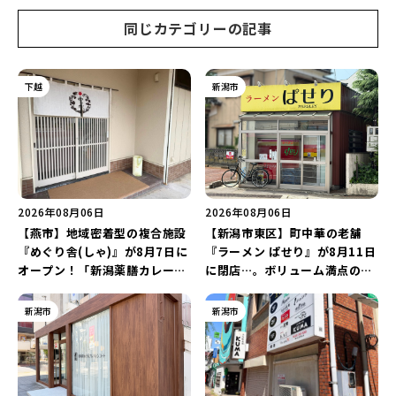
ご紹介♪
同じカテゴリーの記事
下越
新潟市
2026年08月06日
2026年08月06日
【燕市】地域密着型の複合施設
【新潟市東区】町中華の老舗
『めぐり舎(しゃ)』が8月7日に
『ラーメン ぱせり』が8月11日
オープン！「新潟薬膳カレー
に閉店…。ボリューム満点の名
Ricca」のレシピを受け継いだ
店が幕を閉じる。
メニューや漆喰アートを楽しも
新潟市
新潟市
う♪