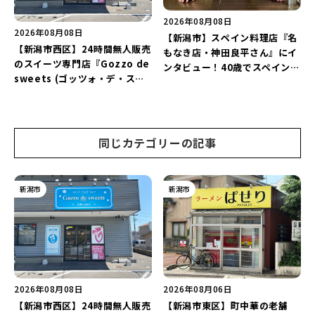
2026年08月08日
2026年08月08日
【新潟市】スペイン料理店『名
【新潟市西区】24時間無人販売
もなき店・神田良平さん』にイ
のスイーツ専門店『Gozzo de
ンタビュー！40歳でスペインへ
sweets (ゴッツォ・デ・スイ
渡り、“美食の街”の魅力を古町
ーツ) 新潟本店』が8月9日に閉
で届ける♪
店…。一部商品は姉妹店で販売
継続！
同じカテゴリーの記事
新潟市
新潟市
2026年08月08日
2026年08月06日
【新潟市西区】24時間無人販売
【新潟市東区】町中華の老舗