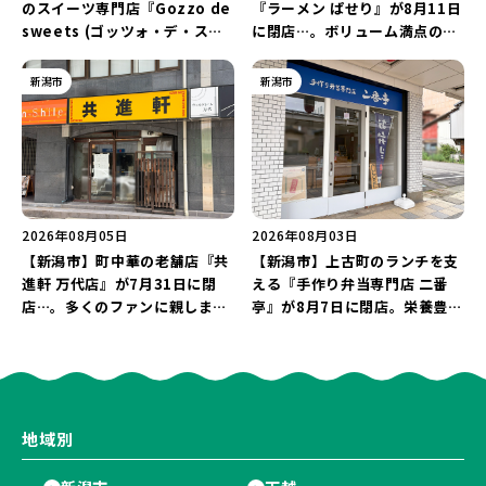
のスイーツ専門店『Gozzo de
『ラーメン ぱせり』が8月11日
sweets (ゴッツォ・デ・スイ
に閉店…。ボリューム満点の名
ーツ) 新潟本店』が8月9日に閉
店が幕を閉じる。
店…。一部商品は姉妹店で販売
新潟市
新潟市
継続！
2026年08月05日
2026年08月03日
【新潟市】町中華の老舗店『共
【新潟市】上古町のランチを支
進軒 万代店』が7月31日に閉
える『手作り弁当専門店 二番
店…。多くのファンに親しまれ
亭』が8月7日に閉店。栄養豊富
た名店が長年の営業に幕。
な「日替わり弁当」が食べ納め
に…。
地域別