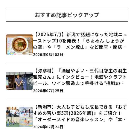
おすすめ記事ピックアップ
【2026年7月】新潟で話題になった地域ニュ
ーストップ10を発表！「らぁめん しょうが
の空」や「ラーメン豚山」など開店・閉店の
注目記事をランキングでご紹介♪
2026年08月03日
【弥彦村】『酒屋やよい・三代目店主の羽生
雅克さん』にインタビュー！地酒やクラフト
ビール、ワイン醸造まで手掛ける“挑戦の歴
史”に迫る♪
2026年07月25日
【新潟市】大人も子どもも成長できる『おす
すめの習い事5選(2026年版)』をご紹介！
「オーダーメイドの音楽レッスン」や「本格
キックボクシング」で新しい自分を見つけよ
2026年07月24日
う♪