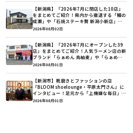
【新潟県】『2026年7月に閉店した10店』
をまとめてご紹介！県内から撤退する「鰻の
成瀬」や「石焼ステーキ贅 新潟小新店」が
営業に幕…。
2026年08月02日
【新潟県】『2026年7月にオープンした39
店』をまとめてご紹介！人気ラーメン店の新
ブランド「らぁめん 鳥紬麦」や「らぁめん
しょうがの空」など盛りだくさん♪
2026年08月01日
【新潟市】靴磨きとファッションの店
『BLOOM shoelounge・平原太門さん』に
インタビュー！足元から「上機嫌な毎日」を
つくる装いの提案とは？
2026年08月01日