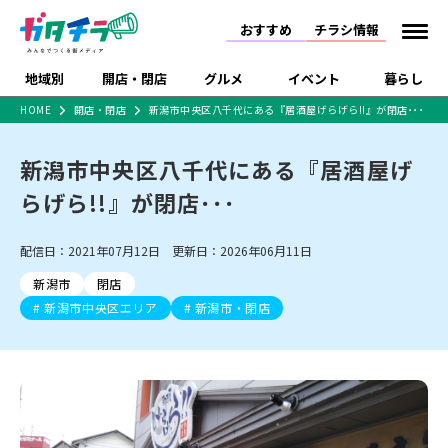
おすすめ
チラシ情報
地域別
開店・閉店
グルメ
イベント
暮らし
HOME
開店・閉店
新潟市中央区八千代にある『居酒屋げらげら!!』が閉店･･･
食品スーパー・コンビ
戸建住宅・マンショ
特売セール
インタビュー
ニ
ン・土地
新潟市中央区八千代にある『居酒屋げ
住宅メーカー・工務
新潟市
開店
ラーメン
体験・販売
施設・ショップ
下越
閉店
現地レポート
祭り・伝統行事
店
らげら!!』が閉店･･･
ショッピングモール・
ドラッグストア・ホーム
特集・まとめ記事
大型施設
センター
配信日：2021年07月12日 更新日：2026年06月11日
食品メーカー・県産
リニューアル・移転
休業
開店まとめ
閉店まとめ
中越
和食
趣味・展示会
上越
洋食
ライブ・コンサート
品
新潟市
閉店
新潟市・開店
新潟市・閉店
長岡市・開店
セツコママ
ランキング
新潟人
キャンペーン
ファッション
生活サービス
新潟市中央区エリア
新潟市・閉店
長岡市・閉店
上越市・開店
上越市・閉店
開店まとめ
閉店まとめ
人気記事まとめ
定食まとめ
にいがた酒の陣・新潟
習い事・塾
アパレル・雑貨
フィットネス・ジム
佐渡
スイーツ
スポーツ
ランチ
ラーメン・開店
ラーメン・閉店
酒月
ラーメンまとめ
飲食店まとめ
観光スポット
温泉・入浴
ホテル
旅館
水族館
インテリア・雑貨
外食・テイクアウト
リラクゼーション・整体
スキー場
リユース・買取
新車・中古車・カー用品
旅行・レジャー
家電・携帯電話
新潟市中央区
ご当地グルメ
セミナー・講演会
新潟市東区
食べ歩き
子ども向け
テイクアウト
新潟市西区
花火大会
新潟市北区
季節・期間限定
入場無料
病院・クリニック
イオンモール
ラブラ万代・ラブラ2
冠婚葬祭
習い事・塾
通販・EC
イベント
求人