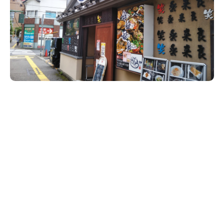
新潟市南区
カフェ
住宅展示場
居酒屋・バー
新潟市江南区
完成見学会
焼肉
学生スポーツ
新潟市秋葉区
パスタ
アルビレックス
新潟市西蒲区
ビルボードプレイスBP
新潟伊勢丹
ピア万代
官公庁・自治体
新潟市 チラシ
長岡・見附 チラシ
村上・関川
パン・ベーカリー
新発田・聖籠
タレカツ・豚カツ
胎内・粟島
デカ盛り・大盛り
リバーサイド千秋
パティオPATIO
上越・妙高・糸魚川 チラシ
注目 チラシ
週末セール
三条・加茂・田上
旨辛・激辛
定食・町定食
五泉・阿賀野・阿賀
海鮮・鮨
燕・弥彦
そば・うどん
火曜セール
オープン・リニューアルセール
長岡・見附
日本酒・新潟清酒
小千谷・十日町・津南
ワイン・クラフトビール
魚沼・南魚沼・湯沢
周年祭・感謝祭セール
年末・初売りセール
柏崎・刈羽・出雲崎
ケーキ・パフェ
ビアガーデン・暑気払い
上越・妙高・糸魚川
忘新年会・歓送迎会