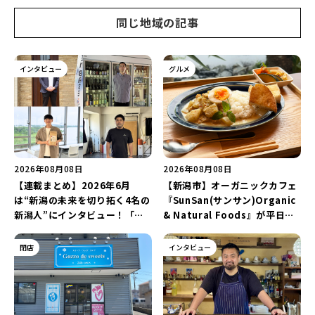
同じ地域の記事
インタビュー
グルメ
2026年08月08日
2026年08月08日
【連載まとめ】2026年6月
【新潟市】オーガニックカフェ
は“新潟の未来を切り拓く4名の
『SunSan(サンサン)Organic
新潟人”にインタビュー！「学
& Natural Foods』が平日ラ
生起業家」や「料理専門のフォ
ンチも7月24日からスタート！
トグラファー」など要チェック
「抗酸化☆レモンチキンカレ
閉店
インタビュー
♪
ー」と「美容と健康を考えたプ
レートランチ」を実食レポート
♪