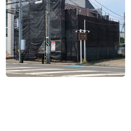
新潟市南区
カフェ
住宅展示場
居酒屋・バー
新潟市江南区
完成見学会
焼肉
学生スポーツ
新潟市秋葉区
パスタ
アルビレックス
新潟市西蒲区
ビルボードプレイスBP
新潟伊勢丹
ピア万代
官公庁・自治体
新潟市 チラシ
長岡・見附 チラシ
村上・関川
パン・ベーカリー
新発田・聖籠
タレカツ・豚カツ
胎内・粟島
デカ盛り・大盛り
リバーサイド千秋
パティオPATIO
上越・妙高・糸魚川 チラシ
注目 チラシ
週末セール
三条・加茂・田上
旨辛・激辛
定食・町定食
五泉・阿賀野・阿賀
海鮮・鮨
燕・弥彦
そば・うどん
火曜セール
オープン・リニューアルセール
長岡・見附
日本酒・新潟清酒
小千谷・十日町・津南
ワイン・クラフトビール
魚沼・南魚沼・湯沢
周年祭・感謝祭セール
年末・初売りセール
柏崎・刈羽・出雲崎
ケーキ・パフェ
ビアガーデン・暑気払い
上越・妙高・糸魚川
忘新年会・歓送迎会