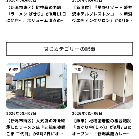
【新潟市東区】町中華の老舗
【新潟市】『星野リゾート 軽井
『ラーメン ぱせり』が8月11日
沢ホテルブレストンコート 新潟
に閉店…。ボリューム満点の名
ウエディングサロン』が8月6日
店が幕を閉じる。
にオープン！軽井沢ウエディン
グを万代で相談しよう♪
同じカテゴリーの記事
新潟市
下越
2026年08月07日
2026年08月06日
【新潟市南区】人気店の味を継
【燕市】地域密着型の複合施設
承したラーメン店『元祖麻婆麺
『めぐり舎(しゃ)』が8月7日に
こま 二代目』が8月8日にオー
オープン！「新潟薬膳カレー