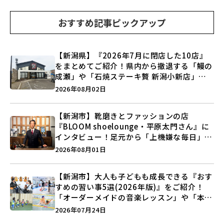
おすすめ記事ピックアップ
【新潟県】『2026年7月に閉店した10店』
をまとめてご紹介！県内から撤退する「鰻の
成瀬」や「石焼ステーキ贅 新潟小新店」が
営業に幕…。
2026年08月02日
【新潟市】靴磨きとファッションの店
『BLOOM shoelounge・平原太門さん』に
インタビュー！足元から「上機嫌な毎日」を
つくる装いの提案とは？
2026年08月01日
【新潟市】大人も子どもも成長できる『おす
すめの習い事5選(2026年版)』をご紹介！
「オーダーメイドの音楽レッスン」や「本格
キックボクシング」で新しい自分を見つけよ
2026年07月24日
う♪