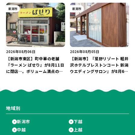
プン！多くのファンに親しまれ
Ricca」のレシピを受け継いだ
た「麻婆麺」を復刻♪
メニューや漆喰アートを楽しも
新潟市
新潟市
う♪
2026年08月06日
2026年08月05日
【新潟市東区】町中華の老舗
【新潟市】『星野リゾート 軽井
『ラーメン ぱせり』が8月11日
沢ホテルブレストンコート 新潟
に閉店…。ボリューム満点の名
ウエディングサロン』が8月6日
店が幕を閉じる。
にオープン！軽井沢ウエディン
グを万代で相談しよう♪
地域別
新潟市
下越
中越
上越