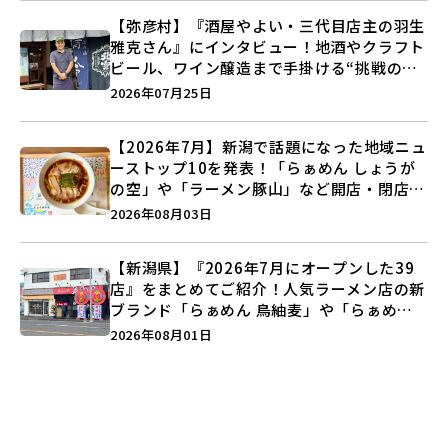
【弥彦村】『酒屋やよい・三代目店主の羽生
雅克さん』にインタビュー！地酒やクラフト
ビール、ワイン醸造まで手掛ける“挑戦の歴
史”に迫る♪
2026年07月25日
【2026年7月】新潟で話題になった地域ニュ
ーストップ10を発表！「らぁめん しょうが
の空」や「ラーメン豚山」など開店・閉店の
注目記事をランキングでご紹介♪
2026年08月03日
【新潟県】『2026年7月にオープンした39
店』をまとめてご紹介！人気ラーメン店の新
ブランド「らぁめん 鳥紬麦」や「らぁめん
しょうがの空」など盛りだくさん♪
2026年08月01日