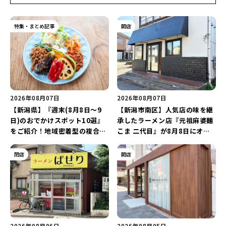
特集・まとめ記事
開店
2026年08月07日
2026年08月07日
【新潟県】『週末(8月8日～9
【新潟市南区】人気店の味を継
日)のおでかけスポット10選』
承したラーメン店『元祖麻婆麺
をご紹介！地域密着型の複合施
こま 二代目』が8月8日にオー
設「めぐり舎」や「シーナシー
プン！多くのファンに親しまれ
ナ丸大新潟のサマーフェスタ
た「麻婆麺」を復刻♪
閉店
開店
2026」がおすすめ♪
2026年08月06日
2026年08月05日