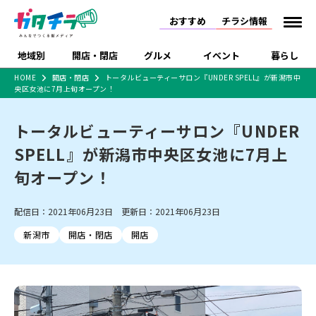
おすすめ
チラシ情報
地域別
開店・閉店
グルメ
イベント
暮らし
HOME
開店・閉店
トータルビューティーサロン『UNDER SPELL』が新潟市中
央区女池に7月上旬オープン！
食品スーパー・コンビ
戸建住宅・マンショ
特売セール
インタビュー
ニ
ン・土地
住宅メーカー・工務
トータルビューティーサロン『UNDER
新潟市
開店
ラーメン
体験・販売
施設・ショップ
下越
閉店
現地レポート
祭り・伝統行事
店
SPELL』が新潟市中央区女池に7月上
ショッピングモール・
ドラッグストア・ホーム
特集・まとめ記事
大型施設
センター
旬オープン！
食品メーカー・県産
リニューアル・移転
休業
開店まとめ
閉店まとめ
中越
和食
趣味・展示会
上越
洋食
ライブ・コンサート
品
新潟市・開店
新潟市・閉店
長岡市・開店
配信日：2021年06月23日 更新日：2021年06月23日
セツコママ
ランキング
新潟人
キャンペーン
ファッション
生活サービス
長岡市・閉店
上越市・開店
上越市・閉店
開店まとめ
閉店まとめ
人気記事まとめ
定食まとめ
新潟市
開店・閉店
開店
にいがた酒の陣・新潟
習い事・塾
アパレル・雑貨
フィットネス・ジム
佐渡
スイーツ
スポーツ
ランチ
ラーメン・開店
ラーメン・閉店
酒月
ラーメンまとめ
飲食店まとめ
観光スポット
温泉・入浴
ホテル
旅館
水族館
インテリア・雑貨
外食・テイクアウト
リラクゼーション・整体
スキー場
リユース・買取
新車・中古車・カー用品
旅行・レジャー
家電・携帯電話
新潟市中央区
ご当地グルメ
セミナー・講演会
新潟市東区
食べ歩き
子ども向け
テイクアウト
新潟市西区
花火大会
新潟市北区
季節・期間限定
入場無料
病院・クリニック
イオンモール
ラブラ万代・ラブラ2
冠婚葬祭
習い事・塾
通販・EC
イベント
求人