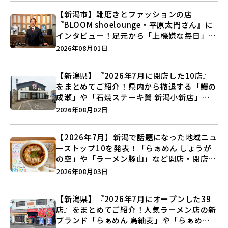
【新潟市】靴磨きとファッションの店
『BLOOM shoelounge・平原太門さん』に
インタビュー！足元から「上機嫌な毎日」を
つくる装いの提案とは？
2026年08月01日
【新潟県】『2026年7月に閉店した10店』
をまとめてご紹介！県内から撤退する「鰻の
成瀬」や「石焼ステーキ贅 新潟小新店」が
営業に幕…。
2026年08月02日
【2026年7月】新潟で話題になった地域ニュ
ーストップ10を発表！「らぁめん しょうが
の空」や「ラーメン豚山」など開店・閉店の
注目記事をランキングでご紹介♪
2026年08月03日
【新潟県】『2026年7月にオープンした39
店』をまとめてご紹介！人気ラーメン店の新
ブランド「らぁめん 鳥紬麦」や「らぁめん