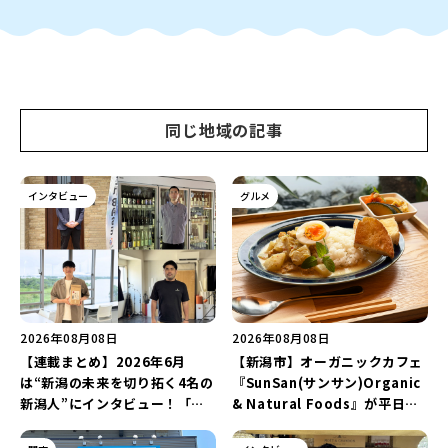
同じ地域の記事
インタビュー
グルメ
2026年08月08日
2026年08月08日
【連載まとめ】2026年6月
【新潟市】オーガニックカフェ
は“新潟の未来を切り拓く4名の
『SunSan(サンサン)Organic
新潟人”にインタビュー！「学
& Natural Foods』が平日ラ
生起業家」や「料理専門のフォ
ンチも7月24日からスタート！
トグラファー」など要チェック
「抗酸化☆レモンチキンカレ