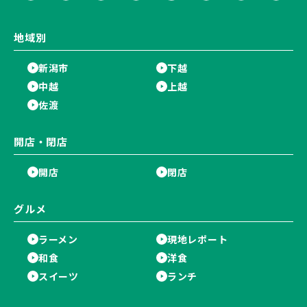
地域別
新潟市
下越
中越
上越
佐渡
開店・閉店
開店
閉店
グルメ
ラーメン
現地レポート
和食
洋食
スイーツ
ランチ