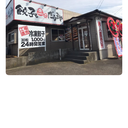
新潟市南区
カフェ
住宅展示場
居酒屋・バー
新潟市江南区
完成見学会
焼肉
学生スポーツ
新潟市秋葉区
パスタ
アルビレックス
新潟市西蒲区
ビルボードプレイスBP
新潟伊勢丹
ピア万代
官公庁・自治体
新潟市 チラシ
長岡・見附 チラシ
村上・関川
パン・ベーカリー
新発田・聖籠
タレカツ・豚カツ
胎内・粟島
デカ盛り・大盛り
リバーサイド千秋
パティオPATIO
上越・妙高・糸魚川 チラシ
注目 チラシ
週末セール
三条・加茂・田上
旨辛・激辛
定食・町定食
五泉・阿賀野・阿賀
海鮮・鮨
燕・弥彦
そば・うどん
火曜セール
オープン・リニューアルセール
長岡・見附
日本酒・新潟清酒
小千谷・十日町・津南
ワイン・クラフトビール
魚沼・南魚沼・湯沢
周年祭・感謝祭セール
年末・初売りセール
柏崎・刈羽・出雲崎
ケーキ・パフェ
ビアガーデン・暑気払い
上越・妙高・糸魚川
忘新年会・歓送迎会