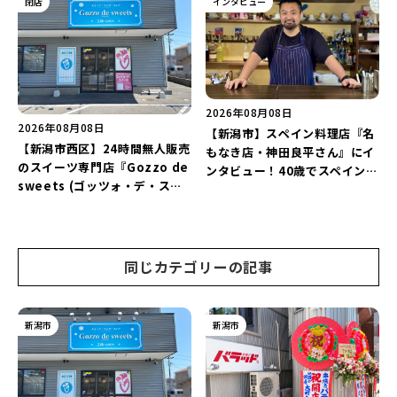
閉店
インタビュー
♪
ー」と「美容と健康を考えたプ
レートランチ」を実食レポート
♪
2026年08月08日
2026年08月08日
【新潟市】スペイン料理店『名
【新潟市西区】24時間無人販売
もなき店・神田良平さん』にイ
のスイーツ専門店『Gozzo de
ンタビュー！40歳でスペインへ
sweets (ゴッツォ・デ・スイ
渡り、“美食の街”の魅力を古町
ーツ) 新潟本店』が8月9日に閉
で届ける♪
店…。一部商品は姉妹店で販売
継続！
同じカテゴリーの記事
新潟市
新潟市