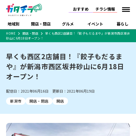
おすすめ
チラシ情報
地域別
開店・閉店
グルメ
イベント
暮らし
HOME
開店・閉店
早くも西区2店舗目！『餃子もだるまや』が新潟市西区坂井
砂山に6月18日オープン！
食品スーパー・コンビ
戸建住宅・マンショ
特売セール
インタビュー
ニ
ン・土地
住宅メーカー・工務
早くも西区2店舗目！『餃子もだるま
新潟市
開店
ラーメン
体験・販売
施設・ショップ
下越
閉店
現地レポート
祭り・伝統行事
店
や』が新潟市西区坂井砂山に6月18日
ショッピングモール・
ドラッグストア・ホーム
特集・まとめ記事
大型施設
センター
オープン！
食品メーカー・県産
リニューアル・移転
休業
開店まとめ
閉店まとめ
中越
和食
趣味・展示会
上越
洋食
ライブ・コンサート
品
新潟市・開店
新潟市・閉店
長岡市・開店
配信日：2021年06月16日 更新日：2021年06月19日
セツコママ
ランキング
新潟人
キャンペーン
ファッション
生活サービス
長岡市・閉店
上越市・開店
上越市・閉店
開店まとめ
閉店まとめ
人気記事まとめ
定食まとめ
新潟市
開店・閉店
開店
にいがた酒の陣・新潟
習い事・塾
アパレル・雑貨
フィットネス・ジム
佐渡
スイーツ
スポーツ
ランチ
ラーメン・開店
ラーメン・閉店
酒月
ラーメンまとめ
飲食店まとめ
観光スポット
温泉・入浴
ホテル
旅館
水族館
インテリア・雑貨
外食・テイクアウト
リラクゼーション・整体
スキー場
リユース・買取
新車・中古車・カー用品
旅行・レジャー
家電・携帯電話
新潟市中央区
ご当地グルメ
セミナー・講演会
新潟市東区
食べ歩き
子ども向け
テイクアウト
新潟市西区
花火大会
新潟市北区
季節・期間限定
入場無料
病院・クリニック
イオンモール
ラブラ万代・ラブラ2
冠婚葬祭
習い事・塾
通販・EC
イベント
求人