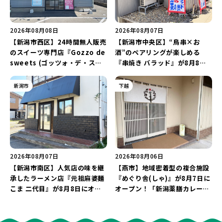
2026年08月08日
2026年08月07日
【新潟市西区】24時間無人販売
【新潟市中央区】“鳥串×お
のスイーツ専門店『Gozzo de
酒”のペアリングが楽しめる
sweets (ゴッツォ・デ・スイ
『串焼き バラッド』が8月8日
ーツ) 新潟本店』が8月9日に閉
にオープン！厳選した地酒もラ
店…。一部商品は姉妹店で販売
インアップ♪
新潟市
下越
継続！
2026年08月07日
2026年08月06日
【新潟市南区】人気店の味を継
【燕市】地域密着型の複合施設
承したラーメン店『元祖麻婆麺
『めぐり舎(しゃ)』が8月7日に
こま 二代目』が8月8日にオー
オープン！「新潟薬膳カレー
プン！多くのファンに親しまれ
Ricca」のレシピを受け継いだ
た「麻婆麺」を復刻♪
メニューや漆喰アートを楽しも
う♪