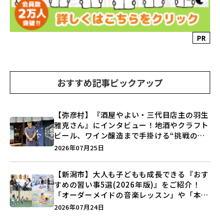
PR
おすすめ記事ピックアップ
【弥彦村】『酒屋やよい・三代目店主の羽生
雅克さん』にインタビュー！地酒やクラフト
ビール、ワイン醸造まで手掛ける“挑戦の歴
史”に迫る♪
2026年07月25日
【新潟市】大人も子どもも成長できる『おす
すめの習い事5選(2026年版)』をご紹介！
「オーダーメイドの音楽レッスン」や「本格
キックボクシング」で新しい自分を見つけよ
2026年07月24日
う♪