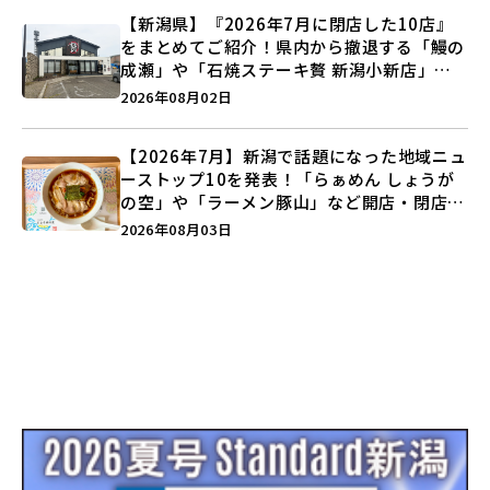
【新潟県】『2026年7月に閉店した10店』
をまとめてご紹介！県内から撤退する「鰻の
成瀬」や「石焼ステーキ贅 新潟小新店」が
営業に幕…。
2026年08月02日
【2026年7月】新潟で話題になった地域ニュ
ーストップ10を発表！「らぁめん しょうが
の空」や「ラーメン豚山」など開店・閉店の
注目記事をランキングでご紹介♪
2026年08月03日