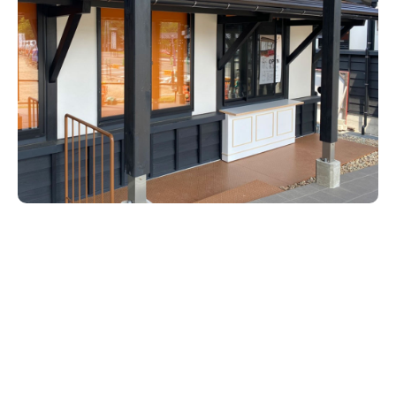
新潟市南区
カフェ
住宅展示場
居酒屋・バー
新潟市江南区
完成見学会
焼肉
学生スポーツ
新潟市秋葉区
パスタ
アルビレックス
新潟市西蒲区
ビルボードプレイスBP
新潟伊勢丹
ピア万代
官公庁・自治体
新潟市 チラシ
長岡・見附 チラシ
村上・関川
パン・ベーカリー
新発田・聖籠
タレカツ・豚カツ
胎内・粟島
デカ盛り・大盛り
リバーサイド千秋
パティオPATIO
上越・妙高・糸魚川 チラシ
注目 チラシ
週末セール
三条・加茂・田上
旨辛・激辛
定食・町定食
五泉・阿賀野・阿賀
海鮮・鮨
燕・弥彦
そば・うどん
火曜セール
オープン・リニューアルセール
長岡・見附
日本酒・新潟清酒
小千谷・十日町・津南
ワイン・クラフトビール
魚沼・南魚沼・湯沢
周年祭・感謝祭セール
年末・初売りセール
柏崎・刈羽・出雲崎
ケーキ・パフェ
ビアガーデン・暑気払い
上越・妙高・糸魚川
忘新年会・歓送迎会