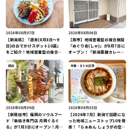
2026年08月07日
2026年08月06日
【新潟県】『週末(8月8日～9
【燕市】地域密着型の複合施設
日)のおでかけスポット10選』
『めぐり舎(しゃ)』が8月7日に
をご紹介！地域密着型の複合施
オープン！「新潟薬膳カレー
設「めぐり舎」や「シーナシー
Ricca」のレシピを受け継いだ
ナ丸大新潟のサマーフェスタ
メニューや漆喰アートを楽しも
開店
特集・まとめ記事
2026」がおすすめ♪
う♪
2026年08月04日
2026年08月03日
【新発田市】福岡のソウルフー
【2026年7月】新潟で話題にな
ド『串焼き専門店 月岡ぐるぐ
った地域ニューストップ10を発
る』が7月3日にオープン！月岡
表！「らぁめん しょうがの空」