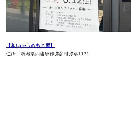
【和Caféうめもと屋】
住所：新潟県西蒲原郡弥彦村弥彦1121