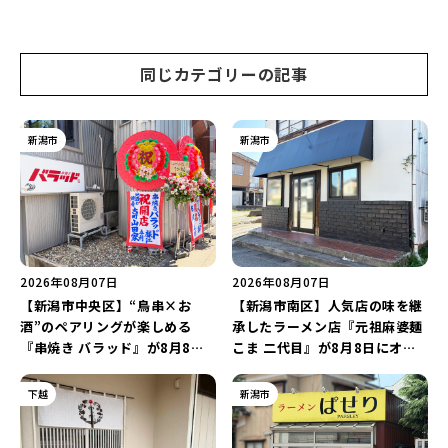
温泉街の新スポットで「新潟食
や「ラーメン豚山」など開店・
材を使ったぐるぐる串焼き」を
閉店の注目記事をランキングで
堪能しよう♪
ご紹介♪
同じカテゴリーの記事
新潟市
新潟市
2026年08月07日
2026年08月07日
【新潟市中央区】“鳥串×お
【新潟市南区】人気店の味を継
酒”のペアリングが楽しめる
承したラーメン店『元祖麻婆麺
『串焼き バラッド』が8月8日
こま 二代目』が8月8日にオー
にオープン！厳選した地酒もラ
プン！多くのファンに親しまれ
インアップ♪
た「麻婆麺」を復刻♪
下越
新潟市