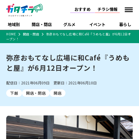
おすすめ
チラシ情報
地域別
開店・閉店
グルメ
イベント
暮らし
HOME
開店・閉店
弥彦おもてなし広場に和Café『うめもと屋』が6月12日オ
ープン！
食品スーパー・コンビ
戸建住宅・マンショ
特売セール
インタビュー
ニ
ン・土地
住宅メーカー・工務
弥彦おもてなし広場に和Café『うめも
新潟市
開店
ラーメン
体験・販売
施設・ショップ
下越
閉店
現地レポート
祭り・伝統行事
店
と屋』が6月12日オープン！
ショッピングモール・
ドラッグストア・ホーム
特集・まとめ記事
大型施設
センター
食品メーカー・県産
リニューアル・移転
休業
開店まとめ
閉店まとめ
中越
和食
趣味・展示会
上越
洋食
ライブ・コンサート
配信日：2021年06月09日 更新日：2021年06月10日
品
新潟市・開店
新潟市・閉店
長岡市・開店
下越
開店・閉店
開店
セツコママ
ランキング
新潟人
キャンペーン
ファッション
生活サービス
長岡市・閉店
上越市・開店
上越市・閉店
開店まとめ
閉店まとめ
人気記事まとめ
定食まとめ
にいがた酒の陣・新潟
習い事・塾
アパレル・雑貨
フィットネス・ジム
佐渡
スイーツ
スポーツ
ランチ
ラーメン・開店
ラーメン・閉店
酒月
ラーメンまとめ
飲食店まとめ
観光スポット
温泉・入浴
ホテル
旅館
水族館
インテリア・雑貨
外食・テイクアウト
リラクゼーション・整体
スキー場
リユース・買取
新車・中古車・カー用品
旅行・レジャー
家電・携帯電話
新潟市中央区
ご当地グルメ
セミナー・講演会
新潟市東区
食べ歩き
子ども向け
テイクアウト
新潟市西区
花火大会
新潟市北区
季節・期間限定
入場無料
病院・クリニック
イオンモール
ラブラ万代・ラブラ2
冠婚葬祭
習い事・塾
通販・EC
イベント
求人