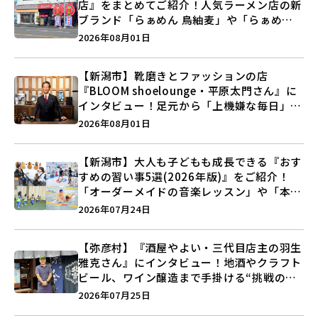
店』をまとめてご紹介！人気ラーメン店の新
ブランド「らぁめん 鳥紬麦」や「らぁめん
しょうがの空」など盛りだくさん♪
2026年08月01日
【新潟市】靴磨きとファッションの店
『BLOOM shoelounge・平原太門さん』に
インタビュー！足元から「上機嫌な毎日」を
つくる装いの提案とは？
2026年08月01日
【新潟市】大人も子どもも成長できる『おす
すめの習い事5選(2026年版)』をご紹介！
「オーダーメイドの音楽レッスン」や「本格
キックボクシング」で新しい自分を見つけよ
2026年07月24日
う♪
【弥彦村】『酒屋やよい・三代目店主の羽生
雅克さん』にインタビュー！地酒やクラフト
ビール、ワイン醸造まで手掛ける“挑戦の歴
史”に迫る♪
2026年07月25日