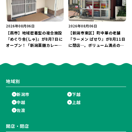
2026年08月06日
2026年08月06日
【燕市】地域密着型の複合施設
【新潟市東区】町中華の老舗
『めぐり舎(しゃ)』が8月7日に
『ラーメン ぱせり』が8月11日
オープン！「新潟薬膳カレー
に閉店…。ボリューム満点の名
Ricca」のレシピを受け継いだ
店が幕を閉じる。
メニューや漆喰アートを楽しも
う♪
地域別
新潟市
下越
中越
上越
佐渡
開店・閉店