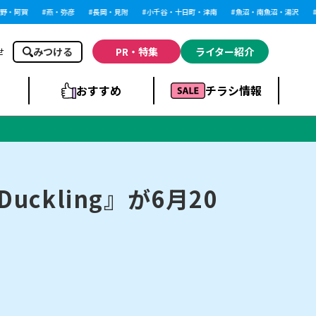
阿賀
燕・弥彦
長岡・見附
小千谷・十日町・津南
魚沼・南魚沼・湯沢
柏
みつける
PR・特集
ライター紹介
せ
おすすめ
チラシ情報
ドラッグストア・ホ
ライブ・コンサー
ームセンター
上越
洋食
ト
ckling』が6月20
まとめ
族館
長岡市・閉店
リラクゼーション・整体
ラーメンまとめ
上越市・開店
飲食店まとめ
スBP
新潟伊勢丹
ピア万代
冠婚葬祭
習い事・塾
通販・EC