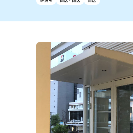
新潟市
開店・閉店
開店
新潟市中央区
ご当地グルメ
セミナー・講演会
新潟市東区
食べ歩き
子ども向け
テイクアウ
新潟市西
花火
イベント
求人
官公庁・自治体
新発田・聖籠
デカ盛り・大盛り
胎内・粟島
旨辛・激辛
三条・加
定食
火曜セール
オープン・リニューアルセ
柏崎・刈羽・出雲崎
ビアガーデン・暑気払い
上越・妙高・糸魚
忘新年会・歓