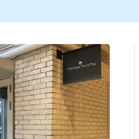
ト
区
大会
新潟市北区
季節・期間限定
入場無料
新潟市南区
住宅展示場
カフェ
新潟市江南区
完成見学会
居酒屋・バー
学生スポーツ
新潟市秋葉区
焼肉
パスタ
ア
新潟市 チラシ
長岡・見附 チラシ
上越・妙高・糸魚川 チラシ
茂・田上
・町定食
五泉・阿賀野・阿賀
海鮮・鮨
そば・うどん
燕・弥彦
日本酒・新潟清酒
長岡・見附
小千谷
ワイン
ール
周年祭・感謝祭セール
年末・初売りセール
川
送迎会