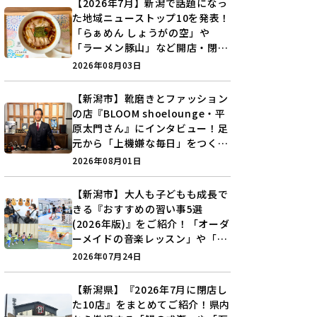
【2026年7月】新潟で話題になっ
た地域ニューストップ10を発表！
「らぁめん しょうがの空」や
「ラーメン豚山」など開店・閉店
の注目記事をランキングでご紹介
2026年08月03日
♪
【新潟市】靴磨きとファッション
の店『BLOOM shoelounge・平
原太門さん』にインタビュー！足
元から「上機嫌な毎日」をつくる
装いの提案とは？
2026年08月01日
【新潟市】大人も子どもも成長で
きる『おすすめの習い事5選
(2026年版)』をご紹介！「オーダ
ーメイドの音楽レッスン」や「本
格キックボクシング」で新しい自
2026年07月24日
分を見つけよう♪
【新潟県】『2026年7月に閉店し
た10店』をまとめてご紹介！県内