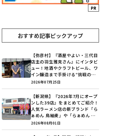
PR
おすすめ記事ピックアップ
【弥彦村】『酒屋やよい・三代目
店主の羽生雅克さん』にインタビ
ュー！地酒やクラフトビール、ワ
イン醸造まで手掛ける“挑戦の歴
史”に迫る♪
2026年07月25日
【新潟県】『2026年7月にオープ
ンした39店』をまとめてご紹介！
人気ラーメン店の新ブランド「ら
ぁめん 鳥紬麦」や「らぁめん し
ょうがの空」など盛りだくさん♪
2026年08月01日