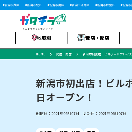
新潟市西区
新潟市北区
新潟市南区
新潟市江南区
新潟市秋葉区
新潟市西蒲
地域別
開店・閉店
HOME
開店・閉店
新潟市初出店！ビルボードプレイスに『T
食品スーパー・コ
新潟市
開店
ラーメン
体験・販売
施設・ショップ
特売セール
ンビニ
新潟市初出店！ビルボード
日オープン！
リニューアル・移転
習い事・塾
セツコママ
アパレル・雑貨
ランキング
休業
新潟人
開店まと
フィッ
ファッション
佐渡
スイーツ
スポーツ
上越市・閉店
スキー場
リユース・買取
ラーメン・開店
病院・ク
ラー
配信日：2021年06月07日 更新日：2021年06月07日
リバーサイド千秋
パティオPATIO
インテリア・雑貨
外食・テイクアウト