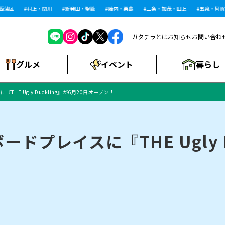
区
村上・関川
新発田・聖籠
胎内・粟島
三条・加茂・田上
五泉・阿賀野・
ガタチラとは
お知らせ
お問い合わ
暮らし
グルメ
イベント
HE Ugly Duckling』が6月20日オープン！
ショッピングモー
戸建住宅・マンショ
住宅メーカー・工
食品メーカー・県
特集・まとめ記
ル・大型施設
ン・土地
下越
閉店
現地レポート
祭り・伝統行事
インタビュー
中越
和食
趣味・展示会
務店
産品
事
プレイスに『THE Ugly Du
にいがた酒の陣・新
め
トネス・ジム
キャンペーン
閉店まとめ
開店まとめ
観光スポット
新潟市・開店
閉店まとめ
温泉・入浴
新潟市・閉店
人気記事まとめ
ホテル
長岡市・開店
旅館
定食
水
生活サービス
潟酒月
ランチ
リニック
メン・閉店
イオンモール
ラブラ万代・ラブラ2
ビルボードプレイ
新車・中古車・カー用品
旅行・レジャー
家電・携帯電話