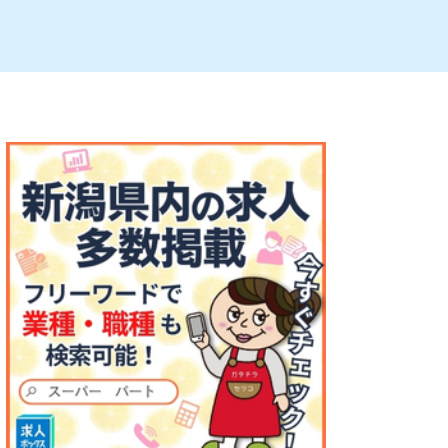
ルビレックス
新潟市西蒲区
パン・ベーカリー
村上・関川
タレカツ・豚カツ
注目 チラシ
週末セール
・十日町・津南
・クラフトビール
魚沼・南魚沼・湯沢
ケーキ・パフェ