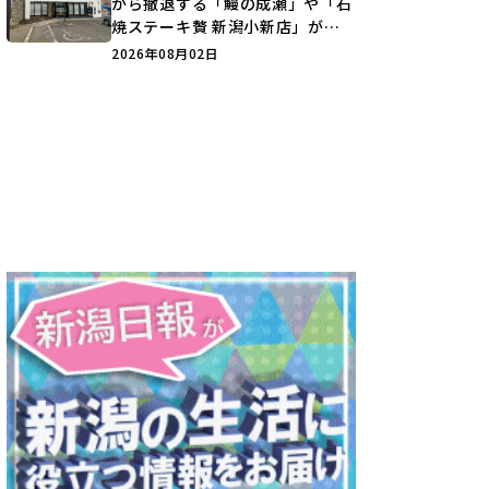
から撤退する「鰻の成瀬」や「石
焼ステーキ贅 新潟小新店」が営
業に幕…。
2026年08月02日