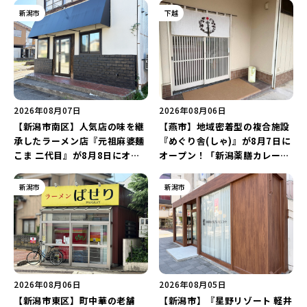
新潟市
下越
2026年08月07日
2026年08月06日
【新潟市南区】人気店の味を継
【燕市】地域密着型の複合施設
承したラーメン店『元祖麻婆麺
『めぐり舎(しゃ)』が8月7日に
こま 二代目』が8月8日にオー
オープン！「新潟薬膳カレー
プン！多くのファンに親しまれ
Ricca」のレシピを受け継いだ
た「麻婆麺」を復刻♪
メニューや漆喰アートを楽しも
新潟市
新潟市
う♪
2026年08月06日
2026年08月05日
【新潟市東区】町中華の老舗
【新潟市】『星野リゾート 軽井