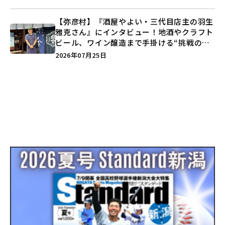
う♪
【弥彦村】『酒屋やよい・三代目店主の羽生
雅克さん』にインタビュー！地酒やクラフト
ビール、ワイン醸造まで手掛ける“挑戦の歴
史”に迫る♪
2026年07月25日