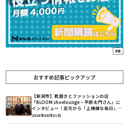
PR
おすすめ記事ピックアップ
【新潟市】靴磨きとファッションの店
『BLOOM shoelounge・平原太門さん』に
インタビュー！足元から「上機嫌な毎日」を
つくる装いの提案とは？
2026年08月01日