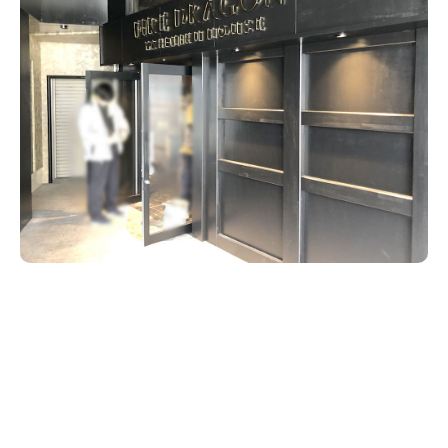
新潟市南区
カフェ
住宅展示場
居酒屋・バー
新潟市江南区
完成見学会
焼肉
学生スポーツ
新潟市秋葉区
パスタ
アルビレックス
新潟市西蒲区
ビルボードプレイスBP
新潟伊勢丹
ピア万代
官公庁・自治体
新潟市 チラシ
長岡・見附 チラシ
村上・関川
パン・ベーカリー
新発田・聖籠
タレカツ・豚カツ
胎内・粟島
デカ盛り・大盛り
リバーサイド千秋
パティオPATIO
上越・妙高・糸魚川 チラシ
注目 チラシ
週末セール
三条・加茂・田上
旨辛・激辛
定食・町定食
五泉・阿賀野・阿賀
海鮮・鮨
燕・弥彦
そば・うどん
火曜セール
オープン・リニューアルセール
長岡・見附
日本酒・新潟清酒
小千谷・十日町・津南
ワイン・クラフトビール
魚沼・南魚沼・湯沢
周年祭・感謝祭セール
年末・初売りセール
柏崎・刈羽・出雲崎
ケーキ・パフェ
ビアガーデン・暑気払い
上越・妙高・糸魚川
忘新年会・歓送迎会