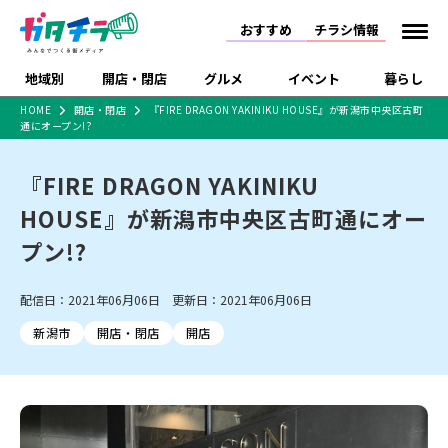
おすすめ
チラシ情報
地域別
開店・閉店
グルメ
イベント
暮らし
HOME
開店・閉店
『FIRE DRAGON YAKINIKU HOUSE』が新潟市中央区古町
通にオープン!?
食品スーパー・コンビ
戸建住宅・マンショ
特売セール
インタビュー
ニ
ン・土地
住宅メーカー・工務
『FIRE DRAGON YAKINIKU
新潟市
開店
ラーメン
体験・販売
施設・ショップ
下越
閉店
現地レポート
祭り・伝統行事
店
HOUSE』が新潟市中央区古町通にオー
ショッピングモール・
ドラッグストア・ホーム
特集・まとめ記事
大型施設
センター
プン!?
食品メーカー・県産
リニューアル・移転
休業
開店まとめ
閉店まとめ
中越
和食
趣味・展示会
上越
洋食
ライブ・コンサート
品
新潟市・開店
新潟市・閉店
長岡市・開店
配信日：2021年06月06日 更新日：2021年06月06日
セツコママ
ランキング
新潟人
キャンペーン
ファッション
生活サービス
長岡市・閉店
上越市・開店
上越市・閉店
開店まとめ
閉店まとめ
人気記事まとめ
定食まとめ
新潟市
開店・閉店
開店
にいがた酒の陣・新潟
習い事・塾
アパレル・雑貨
フィットネス・ジム
佐渡
スイーツ
スポーツ
ランチ
ラーメン・開店
ラーメン・閉店
酒月
ラーメンまとめ
飲食店まとめ
観光スポット
温泉・入浴
ホテル
旅館
水族館
インテリア・雑貨
外食・テイクアウト
リラクゼーション・整体
スキー場
リユース・買取
新車・中古車・カー用品
旅行・レジャー
家電・携帯電話
新潟市中央区
ご当地グルメ
セミナー・講演会
新潟市東区
食べ歩き
子ども向け
テイクアウト
新潟市西区
花火大会
新潟市北区
季節・期間限定
入場無料
病院・クリニック
イオンモール
ラブラ万代・ラブラ2
冠婚葬祭
習い事・塾
通販・EC
イベント
求人