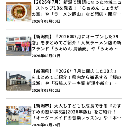
【2026年7月】新潟で話題になった地域ニュ
ーストップ10を発表！「らぁめん しょうが
の空」や「ラーメン豚山」など開店・閉店の
注目記事をランキングでご紹介♪
2026年08月03日
【新潟県】『2026年7月にオープンした39
店』をまとめてご紹介！人気ラーメン店の新
ブランド「らぁめん 鳥紬麦」や「らぁめん
しょうがの空」など盛りだくさん♪
2026年08月01日
【新潟県】『2026年7月に閉店した10店』
をまとめてご紹介！県内から撤退する「鰻の
成瀬」や「石焼ステーキ贅 新潟小新店」が
営業に幕…。
2026年08月02日
【新潟市】大人も子どもも成長できる『おす
すめの習い事5選(2026年版)』をご紹介！
「オーダーメイドの音楽レッスン」や「本格
キックボクシング」で新しい自分を見つけよ
2026年07月24日