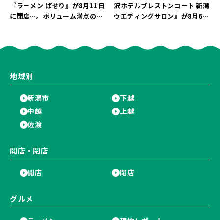
『ラーメン ぱせり』が8月11日
沢ホテルブレストンコート 新潟
に閉店…。ボリューム満点の名
ウエディングサロン』が8月6日
店が幕を閉じる。
にオープン！軽井沢ウエディン
グを万代で相談しよう♪
地域別
新潟市
下越
中越
上越
佐渡
開店・閉店
開店
閉店
グルメ