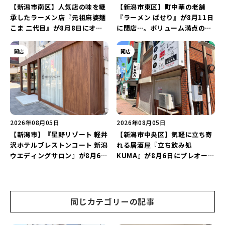
【新潟市南区】人気店の味を継
【新潟市東区】町中華の老舗
承したラーメン店『元祖麻婆麺
『ラーメン ぱせり』が8月11日
こま 二代目』が8月8日にオー
に閉店…。ボリューム満点の名
プン！多くのファンに親しまれ
店が幕を閉じる。
た「麻婆麺」を復刻♪
開店
開店
2026年08月05日
2026年08月05日
【新潟市】『星野リゾート 軽井
【新潟市中央区】気軽に立ち寄
沢ホテルブレストンコート 新潟
れる居酒屋『立ち飲み処
ウエディングサロン』が8月6日
KUMA』が8月6日にプレオープ
にオープン！軽井沢ウエディン
ン！“1杯目のドリンクが半
グを万代で相談しよう♪
額”になるキャンペーンを開催
♪
同じカテゴリーの記事