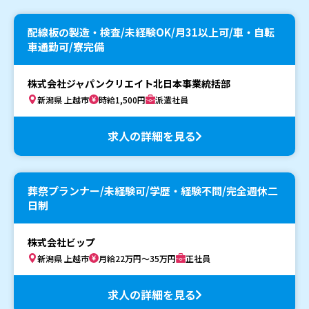
配線板の製造・検査/未経験OK/月31以上可/車・自転
車通勤可/寮完備
株式会社ジャパンクリエイト北日本事業統括部
新潟県 上越市
時給1,500円
派遣社員
求人の詳細を見る
葬祭プランナー/未経験可/学歴・経験不問/完全週休二
日制
株式会社ビップ
新潟県 上越市
月給22万円～35万円
正社員
求人の詳細を見る