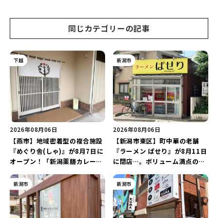
額”になるキャンペーンを開催
♪
同じカテゴリーの記事
下越
新潟市
2026年08月06日
2026年08月06日
【燕市】地域密着型の複合施設
【新潟市東区】町中華の老舗
『めぐり舎(しゃ)』が8月7日に
『ラーメン ぱせり』が8月11日
オープン！「新潟薬膳カレー
に閉店…。ボリューム満点の名
Ricca」のレシピを受け継いだ
店が幕を閉じる。
メニューや漆喰アートを楽しも
新潟市
新潟市
う♪