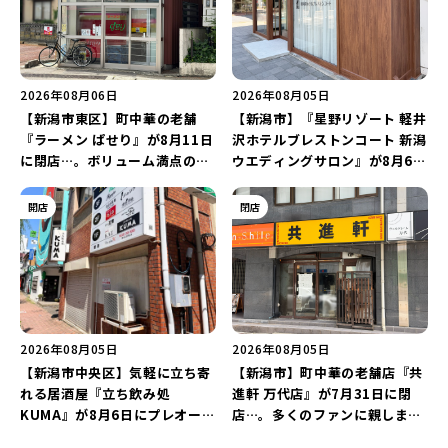
2026年08月06日
2026年08月05日
【新潟市東区】町中華の老舗
【新潟市】『星野リゾート 軽井
『ラーメン ぱせり』が8月11日
沢ホテルブレストンコート 新潟
に閉店…。ボリューム満点の名
ウエディングサロン』が8月6日
店が幕を閉じる。
にオープン！軽井沢ウエディン
グを万代で相談しよう♪
開店
閉店
2026年08月05日
2026年08月05日
【新潟市中央区】気軽に立ち寄
【新潟市】町中華の老舗店『共
れる居酒屋『立ち飲み処
進軒 万代店』が7月31日に閉
KUMA』が8月6日にプレオープ
店…。多くのファンに親しまれ
ン！“1杯目のドリンクが半
た名店が長年の営業に幕。