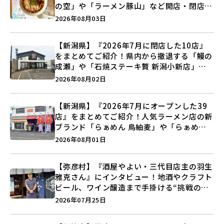
の空」や「ラーメン豚山」など開店・閉店の
注目記事をランキングでご紹介♪
2026年08月03日
【新潟県】『2026年7月に閉店した10店』
をまとめてご紹介！県内から撤退する「鰻の
成瀬」や「石焼ステーキ贅 新潟小新店」が
営業に幕…。
2026年08月02日
【新潟県】『2026年7月にオープンした39
店』をまとめてご紹介！人気ラーメン店の新
ブランド「らぁめん 鳥紬麦」や「らぁめん
しょうがの空」など盛りだくさん♪
2026年08月01日
【弥彦村】『酒屋やよい・三代目店主の羽生
雅克さん』にインタビュー！地酒やクラフト
ビール、ワイン醸造まで手掛ける“挑戦の歴
史”に迫る♪
2026年07月25日