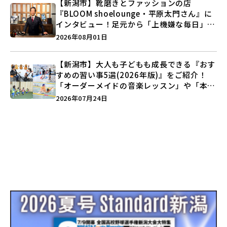
【新潟市】靴磨きとファッションの店
『BLOOM shoelounge・平原太門さん』に
インタビュー！足元から「上機嫌な毎日」を
つくる装いの提案とは？
2026年08月01日
【新潟市】大人も子どもも成長できる『おす
すめの習い事5選(2026年版)』をご紹介！
「オーダーメイドの音楽レッスン」や「本格
キックボクシング」で新しい自分を見つけよ
2026年07月24日
う♪