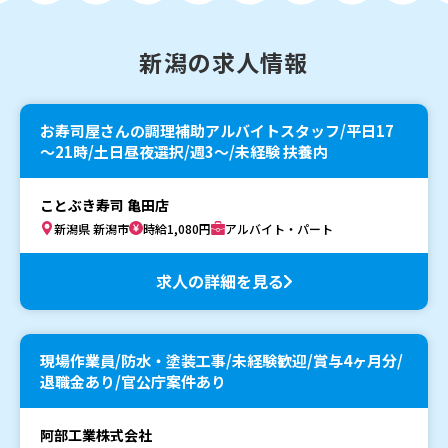
新潟の求人情報
お寿司屋さんの調理補助アルバイトスタッフ/平日17
～21時/土日昼夜選択/週3～/未経験 扶養内
ことぶき寿司 亀田店
新潟県 新潟市
時給1,080円
アルバイト・パート
求人の詳細を見る
現場作業員/防水・塗装工事/未経験歓迎/賞与4ヶ月分/
退職金あり/官公庁案件あり
阿部工業株式会社