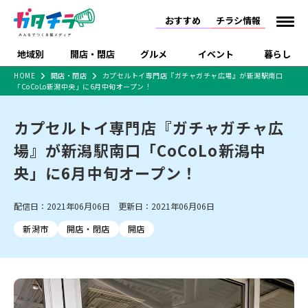
おすすめ
チラシ情報
地域別
開店・閉店
グルメ
イベント
暮らし
HOME
開店・閉店
カプセルトイ専門店『ガチャガチャ広場』が新潟駅南口
「CoCoLo新潟中央」に6月中旬オープン！
食品スーパー・コンビ
戸建住宅・マンショ
特売セール
インタビュー
ニ
ン・土地
住宅メーカー・工務
カプセルトイ専門店『ガチャガチャ広
新潟市
開店
ラーメン
体験・販売
施設・ショップ
下越
閉店
現地レポート
祭り・伝統行事
店
場』が新潟駅南口「CoCoLo新潟中
ショッピングモール・
ドラッグストア・ホーム
特集・まとめ記事
大型施設
センター
央」に6月中旬オープン！
食品メーカー・県産
リニューアル・移転
休業
開店まとめ
閉店まとめ
中越
和食
趣味・展示会
上越
洋食
ライブ・コンサート
品
新潟市・開店
新潟市・閉店
長岡市・開店
配信日：2021年06月06日 更新日：2021年06月06日
セツコママ
ランキング
新潟人
キャンペーン
ファッション
生活サービス
長岡市・閉店
上越市・開店
上越市・閉店
開店まとめ
閉店まとめ
人気記事まとめ
定食まとめ
新潟市
開店・閉店
開店
にいがた酒の陣・新潟
習い事・塾
アパレル・雑貨
フィットネス・ジム
佐渡
スイーツ
スポーツ
ランチ
ラーメン・開店
ラーメン・閉店
酒月
ラーメンまとめ
飲食店まとめ
観光スポット
温泉・入浴
ホテル
旅館
水族館
インテリア・雑貨
外食・テイクアウト
リラクゼーション・整体
スキー場
リユース・買取
新車・中古車・カー用品
旅行・レジャー
家電・携帯電話
新潟市中央区
ご当地グルメ
セミナー・講演会
新潟市東区
食べ歩き
子ども向け
テイクアウト
新潟市西区
花火大会
新潟市北区
季節・期間限定
入場無料
病院・クリニック
イオンモール
ラブラ万代・ラブラ2
冠婚葬祭
習い事・塾
通販・EC
イベント
求人