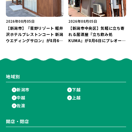
2026年08月05日
2026年08月05日
【新潟市】『星野リゾート 軽井
【新潟市中央区】気軽に立ち寄
沢ホテルブレストンコート 新潟
れる居酒屋『立ち飲み処
ウエディングサロン』が8月6日
KUMA』が8月6日にプレオープ
にオープン！軽井沢ウエディン
ン！“1杯目のドリンクが半
グを万代で相談しよう♪
額”になるキャンペーンを開催
♪
地域別
新潟市
下越
中越
上越
佐渡
開店・閉店