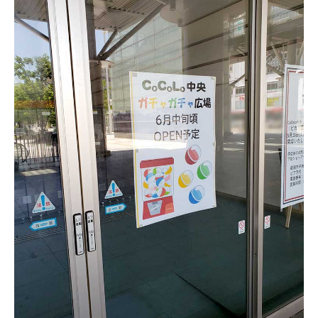
新潟市南区
カフェ
住宅展示場
居酒屋・バー
新潟市江南区
完成見学会
焼肉
学生スポーツ
新潟市秋葉区
パスタ
アルビレックス
新潟市西蒲区
ビルボードプレイスBP
新潟伊勢丹
ピア万代
官公庁・自治体
新潟市 チラシ
長岡・見附 チラシ
村上・関川
パン・ベーカリー
新発田・聖籠
タレカツ・豚カツ
胎内・粟島
デカ盛り・大盛り
リバーサイド千秋
パティオPATIO
上越・妙高・糸魚川 チラシ
注目 チラシ
週末セール
三条・加茂・田上
旨辛・激辛
定食・町定食
五泉・阿賀野・阿賀
海鮮・鮨
燕・弥彦
そば・うどん
火曜セール
オープン・リニューアルセール
長岡・見附
日本酒・新潟清酒
小千谷・十日町・津南
ワイン・クラフトビール
魚沼・南魚沼・湯沢
周年祭・感謝祭セール
年末・初売りセール
柏崎・刈羽・出雲崎
ケーキ・パフェ
ビアガーデン・暑気払い
上越・妙高・糸魚川
忘新年会・歓送迎会