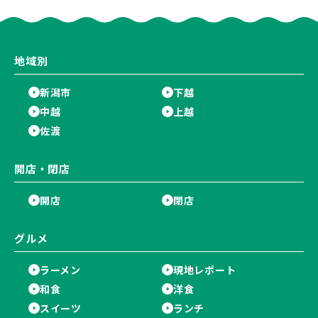
グを万代で相談しよう♪
額”になるキャンペーンを開催
♪
地域別
新潟市
下越
中越
上越
佐渡
開店・閉店
開店
閉店
グルメ
ラーメン
現地レポート
和食
洋食
スイーツ
ランチ