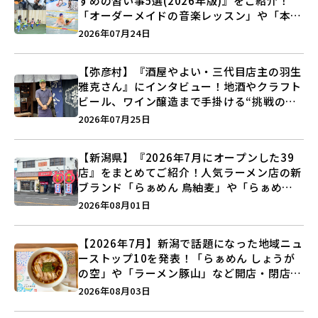
すめの習い事5選(2026年版)』をご紹介！
「オーダーメイドの音楽レッスン」や「本格
キックボクシング」で新しい自分を見つけよ
2026年07月24日
う♪
【弥彦村】『酒屋やよい・三代目店主の羽生
雅克さん』にインタビュー！地酒やクラフト
ビール、ワイン醸造まで手掛ける“挑戦の歴
史”に迫る♪
2026年07月25日
【新潟県】『2026年7月にオープンした39
店』をまとめてご紹介！人気ラーメン店の新
ブランド「らぁめん 鳥紬麦」や「らぁめん
しょうがの空」など盛りだくさん♪
2026年08月01日
【2026年7月】新潟で話題になった地域ニュ
ーストップ10を発表！「らぁめん しょうが
の空」や「ラーメン豚山」など開店・閉店の
注目記事をランキングでご紹介♪
2026年08月03日