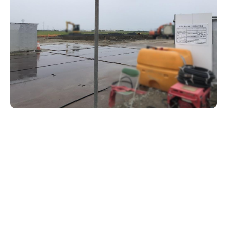
新潟市南区
カフェ
住宅展示場
居酒屋・バー
新潟市江南区
完成見学会
焼肉
学生スポーツ
新潟市秋葉区
パスタ
アルビレックス
新潟市西蒲区
ビルボードプレイスBP
新潟伊勢丹
ピア万代
官公庁・自治体
新潟市 チラシ
長岡・見附 チラシ
村上・関川
パン・ベーカリー
新発田・聖籠
タレカツ・豚カツ
胎内・粟島
デカ盛り・大盛り
リバーサイド千秋
パティオPATIO
上越・妙高・糸魚川 チラシ
注目 チラシ
週末セール
三条・加茂・田上
旨辛・激辛
定食・町定食
五泉・阿賀野・阿賀
海鮮・鮨
燕・弥彦
そば・うどん
火曜セール
オープン・リニューアルセール
長岡・見附
日本酒・新潟清酒
小千谷・十日町・津南
ワイン・クラフトビール
魚沼・南魚沼・湯沢
周年祭・感謝祭セール
年末・初売りセール
柏崎・刈羽・出雲崎
ケーキ・パフェ
ビアガーデン・暑気払い
上越・妙高・糸魚川
忘新年会・歓送迎会