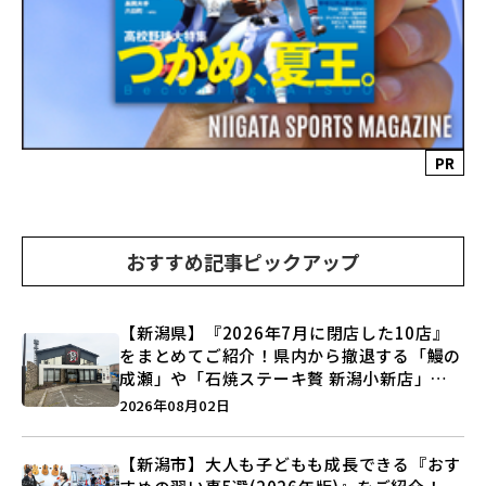
PR
おすすめ記事ピックアップ
【新潟県】『2026年7月に閉店した10店』
をまとめてご紹介！県内から撤退する「鰻の
成瀬」や「石焼ステーキ贅 新潟小新店」が
営業に幕…。
2026年08月02日
【新潟市】大人も子どもも成長できる『おす