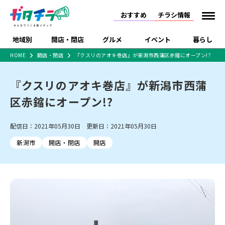
おすすめ
チラシ情報
地域別
開店・閉店
グルメ
イベント
暮らし
HOME
開店・閉店
『クスリのアオキ巻店』が新潟市西蒲区赤鏥にオープン!?
食品スーパー・コンビ
戸建住宅・マンショ
特売セール
インタビュー
ニ
ン・土地
『クスリのアオキ巻店』が新潟市西蒲
住宅メーカー・工務
新潟市
開店
ラーメン
体験・販売
施設・ショップ
下越
閉店
現地レポート
祭り・伝統行事
店
区赤鏥にオープン!?
ショッピングモール・
ドラッグストア・ホーム
特集・まとめ記事
大型施設
センター
配信日：2021年05月30日 更新日：2021年05月30日
食品メーカー・県産
リニューアル・移転
休業
開店まとめ
閉店まとめ
中越
和食
趣味・展示会
上越
洋食
ライブ・コンサート
品
新潟市
開店・閉店
開店
新潟市・開店
新潟市・閉店
長岡市・開店
セツコママ
ランキング
新潟人
キャンペーン
ファッション
生活サービス
長岡市・閉店
上越市・開店
上越市・閉店
開店まとめ
閉店まとめ
人気記事まとめ
定食まとめ
にいがた酒の陣・新潟
習い事・塾
アパレル・雑貨
フィットネス・ジム
佐渡
スイーツ
スポーツ
ランチ
ラーメン・開店
ラーメン・閉店
酒月
ラーメンまとめ
飲食店まとめ
観光スポット
温泉・入浴
ホテル
旅館
水族館
インテリア・雑貨
外食・テイクアウト
リラクゼーション・整体
スキー場
リユース・買取
新車・中古車・カー用品
旅行・レジャー
家電・携帯電話
新潟市中央区
ご当地グルメ
セミナー・講演会
新潟市東区
食べ歩き
子ども向け
テイクアウト
新潟市西区
花火大会
新潟市北区
季節・期間限定
入場無料
病院・クリニック
イオンモール
ラブラ万代・ラブラ2
冠婚葬祭
習い事・塾
通販・EC
イベント
求人