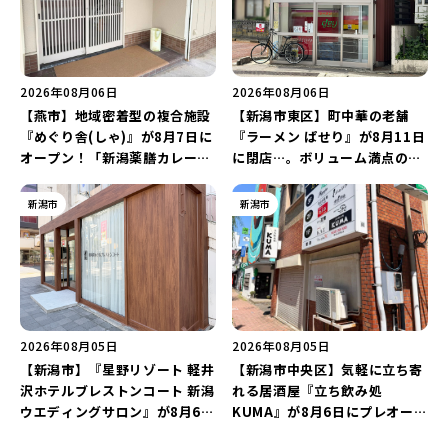
2026年08月06日
2026年08月06日
【燕市】地域密着型の複合施設
【新潟市東区】町中華の老舗
『めぐり舎(しゃ)』が8月7日に
『ラーメン ぱせり』が8月11日
オープン！「新潟薬膳カレー
に閉店…。ボリューム満点の名
Ricca」のレシピを受け継いだ
店が幕を閉じる。
メニューや漆喰アートを楽しも
新潟市
新潟市
う♪
2026年08月05日
2026年08月05日
【新潟市】『星野リゾート 軽井
【新潟市中央区】気軽に立ち寄
沢ホテルブレストンコート 新潟
れる居酒屋『立ち飲み処
ウエディングサロン』が8月6日
KUMA』が8月6日にプレオープ
にオープン！軽井沢ウエディン
ン！“1杯目のドリンクが半