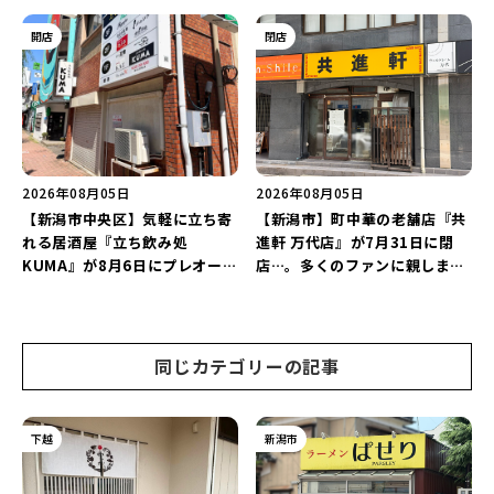
店が幕を閉じる。
にオープン！軽井沢ウエディン
グを万代で相談しよう♪
開店
閉店
2026年08月05日
2026年08月05日
【新潟市中央区】気軽に立ち寄
【新潟市】町中華の老舗店『共
れる居酒屋『立ち飲み処
進軒 万代店』が7月31日に閉
KUMA』が8月6日にプレオープ
店…。多くのファンに親しまれ
ン！“1杯目のドリンクが半
た名店が長年の営業に幕。
額”になるキャンペーンを開催
♪
同じカテゴリーの記事
下越
新潟市