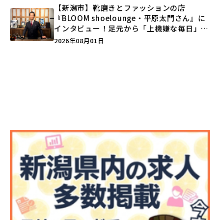
【新潟市】靴磨きとファッションの店
『BLOOM shoelounge・平原太門さん』に
インタビュー！足元から「上機嫌な毎日」を
つくる装いの提案とは？
2026年08月01日