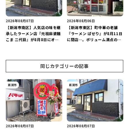
2026年08月07日
2026年08月06日
【新潟市南区】人気店の味を継
【新潟市東区】町中華の老舗
承したラーメン店『元祖麻婆麺
『ラーメン ぱせり』が8月11日
こま 二代目』が8月8日にオー
に閉店…。ボリューム満点の名
プン！多くのファンに親しまれ
店が幕を閉じる。
た「麻婆麺」を復刻♪
同じカテゴリーの記事
新潟市
新潟市
2026年08月07日
2026年08月07日