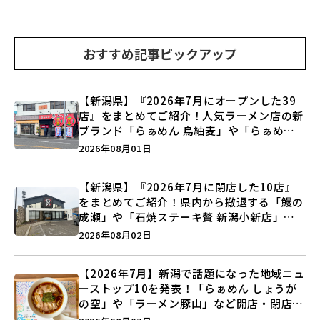
おすすめ記事ピックアップ
【新潟県】『2026年7月にオープンした39
店』をまとめてご紹介！人気ラーメン店の新
ブランド「らぁめん 鳥紬麦」や「らぁめん
しょうがの空」など盛りだくさん♪
2026年08月01日
【新潟県】『2026年7月に閉店した10店』
をまとめてご紹介！県内から撤退する「鰻の
成瀬」や「石焼ステーキ贅 新潟小新店」が
営業に幕…。
2026年08月02日
【2026年7月】新潟で話題になった地域ニュ
ーストップ10を発表！「らぁめん しょうが
の空」や「ラーメン豚山」など開店・閉店の
注目記事をランキングでご紹介♪