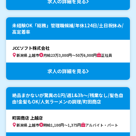
求人の詳細を見る
未経験OK「総務」管理職候補/年休124日/土日祝休み/
高定着率
JCCソフト株式会社
新潟県 上越市
月給23万3,000円～50万6,000円
正社員
求人の詳細を見る
絶品まかないが驚異の1円/週1&3h～/残業なし/髪色自
由!金髪もOK/人気ラーメンの調理/町田商店
町田商店 上越店
新潟県 上越市
時給1,100円～1,375円
アルバイト・パート