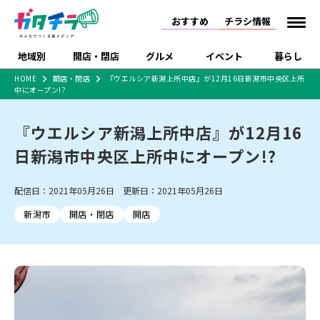
おすすめ
チラシ情報
地域別
開店・閉店
グルメ
イベント
暮らし
HOME
開店・閉店
『ウエルシア新潟上所中店』が12月16日新潟市中央区上所
中にオープン!?
食品スーパー・コンビ
戸建住宅・マンショ
特売セール
インタビュー
ニ
ン・土地
住宅メーカー・工務
『ウエルシア新潟上所中店』が12月16
新潟市
開店
ラーメン
体験・販売
施設・ショップ
下越
閉店
現地レポート
祭り・伝統行事
店
日新潟市中央区上所中にオープン!?
ショッピングモール・
ドラッグストア・ホーム
特集・まとめ記事
大型施設
センター
食品メーカー・県産
リニューアル・移転
休業
開店まとめ
閉店まとめ
中越
和食
趣味・展示会
上越
洋食
ライブ・コンサート
配信日：2021年05月26日 更新日：2021年05月26日
品
新潟市・開店
新潟市・閉店
長岡市・開店
新潟市
開店・閉店
開店
セツコママ
ランキング
新潟人
キャンペーン
ファッション
生活サービス
長岡市・閉店
上越市・開店
上越市・閉店
開店まとめ
閉店まとめ
人気記事まとめ
定食まとめ
にいがた酒の陣・新潟
習い事・塾
アパレル・雑貨
フィットネス・ジム
佐渡
スイーツ
スポーツ
ランチ
ラーメン・開店
ラーメン・閉店
酒月
ラーメンまとめ
飲食店まとめ
観光スポット
温泉・入浴
ホテル
旅館
水族館
インテリア・雑貨
外食・テイクアウト
リラクゼーション・整体
スキー場
リユース・買取
新車・中古車・カー用品
旅行・レジャー
家電・携帯電話
新潟市中央区
ご当地グルメ
セミナー・講演会
新潟市東区
食べ歩き
子ども向け
テイクアウト
新潟市西区
花火大会
新潟市北区
季節・期間限定
入場無料
病院・クリニック
イオンモール
ラブラ万代・ラブラ2
冠婚葬祭
習い事・塾
通販・EC
イベント
求人