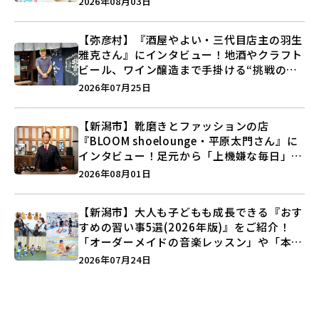
2026年08月03日
【弥彦村】『酒屋やよい・三代目店主の羽生
雅克さん』にインタビュー！地酒やクラフト
ビール、ワイン醸造まで手掛ける“挑戦の歴
史”に迫る♪
2026年07月25日
【新潟市】靴磨きとファッションの店
『BLOOM shoelounge・平原太門さん』に
インタビュー！足元から「上機嫌な毎日」を
つくる装いの提案とは？
2026年08月01日
【新潟市】大人も子どもも成長できる『おす
すめの習い事5選(2026年版)』をご紹介！
「オーダーメイドの音楽レッスン」や「本格
キックボクシング」で新しい自分を見つけよ
2026年07月24日
う♪