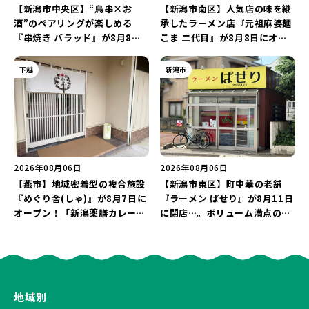
【新潟市中央区】“鳥串×お
【新潟市南区】人気店の味を継
酒”のペアリングが楽しめる
承したラーメン店『元祖麻婆麺
『串焼き バラッド』が8月8日
こま 二代目』が8月8日にオー
にオープン！厳選した地酒もラ
プン！多くのファンに親しまれ
インアップ♪
た「麻婆麺」を復刻♪
下越
新潟市
2026年08月06日
2026年08月06日
【燕市】地域密着型の複合施設
【新潟市東区】町中華の老舗
『めぐり舎(しゃ)』が8月7日に
『ラーメン ぱせり』が8月11日
オープン！「新潟薬膳カレー
に閉店…。ボリューム満点の名
Ricca」のレシピを受け継いだ
店が幕を閉じる。
メニューや漆喰アートを楽しも
う♪
地域別