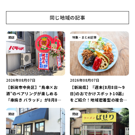
同じ地域の記事
開店
特集・まとめ記事
2026年08月07日
2026年08月07日
【新潟市中央区】“鳥串×お
【新潟県】『週末(8月8日～9
酒”のペアリングが楽しめる
日)のおでかけスポット10選』
『串焼き バラッド』が8月8日
をご紹介！地域密着型の複合施
にオープン！厳選した地酒もラ
設「めぐり舎」や「シーナシー
インアップ♪
ナ丸大新潟のサマーフェスタ
開店
閉店
2026」がおすすめ♪