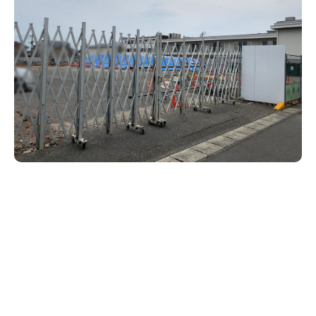
新潟市南区
カフェ
住宅展示場
居酒屋・バー
新潟市江南区
完成見学会
焼肉
学生スポーツ
新潟市秋葉区
パスタ
アルビレックス
新潟市西蒲区
ビルボードプレイスBP
新潟伊勢丹
ピア万代
官公庁・自治体
新潟市 チラシ
長岡・見附 チラシ
村上・関川
パン・ベーカリー
新発田・聖籠
タレカツ・豚カツ
胎内・粟島
デカ盛り・大盛り
リバーサイド千秋
パティオPATIO
上越・妙高・糸魚川 チラシ
注目 チラシ
週末セール
三条・加茂・田上
旨辛・激辛
定食・町定食
五泉・阿賀野・阿賀
海鮮・鮨
燕・弥彦
そば・うどん
火曜セール
オープン・リニューアルセール
長岡・見附
日本酒・新潟清酒
小千谷・十日町・津南
ワイン・クラフトビール
魚沼・南魚沼・湯沢
周年祭・感謝祭セール
年末・初売りセール
柏崎・刈羽・出雲崎
ケーキ・パフェ
ビアガーデン・暑気払い
上越・妙高・糸魚川
忘新年会・歓送迎会