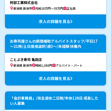
阿部工業株式会社
新潟県 新潟市
月給20万円～35万円
正社員
求人の詳細を見る
お寿司屋さんの調理補助アルバイトスタッフ/平日17
～21時/土日昼夜選択/週3～/未経験 扶養内
ことぶき寿司 亀田店
新潟県 新潟市
時給1,080円
アルバイト・パート
求人の詳細を見る
「会計事務員」/完全週休二日制/年休126日 成長した
い人募集