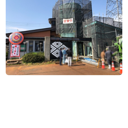
新潟市南区
カフェ
住宅展示場
居酒屋・バー
新潟市江南区
完成見学会
焼肉
学生スポーツ
新潟市秋葉区
パスタ
アルビレックス
新潟市西蒲区
ビルボードプレイスBP
新潟伊勢丹
ピア万代
官公庁・自治体
新潟市 チラシ
長岡・見附 チラシ
村上・関川
パン・ベーカリー
新発田・聖籠
タレカツ・豚カツ
胎内・粟島
デカ盛り・大盛り
リバーサイド千秋
パティオPATIO
上越・妙高・糸魚川 チラシ
注目 チラシ
週末セール
三条・加茂・田上
旨辛・激辛
定食・町定食
五泉・阿賀野・阿賀
海鮮・鮨
燕・弥彦
そば・うどん
火曜セール
オープン・リニューアルセール
長岡・見附
日本酒・新潟清酒
小千谷・十日町・津南
ワイン・クラフトビール
魚沼・南魚沼・湯沢
周年祭・感謝祭セール
年末・初売りセール
柏崎・刈羽・出雲崎
ケーキ・パフェ
ビアガーデン・暑気払い
上越・妙高・糸魚川
忘新年会・歓送迎会