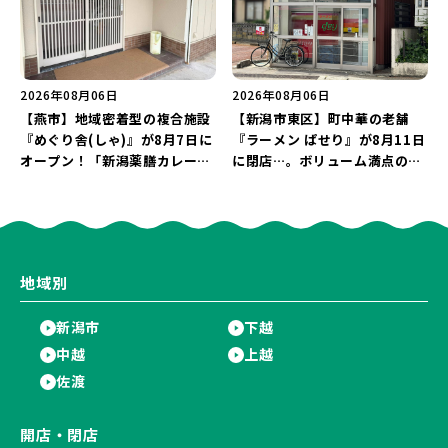
2026年08月06日
2026年08月06日
【燕市】地域密着型の複合施設
【新潟市東区】町中華の老舗
『めぐり舎(しゃ)』が8月7日に
『ラーメン ぱせり』が8月11日
オープン！「新潟薬膳カレー
に閉店…。ボリューム満点の名
Ricca」のレシピを受け継いだ
店が幕を閉じる。
メニューや漆喰アートを楽しも
う♪
地域別
新潟市
下越
中越
上越
佐渡
開店・閉店