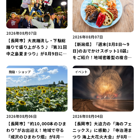
2026年08月07日
2026年08月07日
【長岡市】大民踊流し・下駄総
【新潟県】『週末(8月8日～9
踊りで盛り上がろう♪『第31回
日)のおでかけスポット10選』
中之島夏まつり』が8月9日に開
をご紹介！地域密着型の複合施
催！“新潟アルビレックスBB選
設「めぐり舎」や「シーナシー
手”のシュート対決は必見♪
ナ丸大新潟のサマーフェスタ
施設・ショップ
イベント
2026」がおすすめ♪
2026年08月06日
2026年08月04日
【長岡市】“約10,000本のひま
【長岡市】大迫力の「海のフェ
わり”がお出迎え！地域で守る
ニックス」に感動♪『寺泊港ま
『成沢のひまわり畑』が8月中
つり 海上大花火大会』が8月7