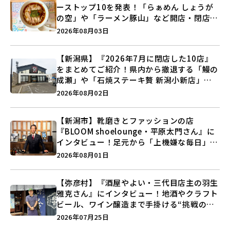
ーストップ10を発表！「らぁめん しょうが
の空」や「ラーメン豚山」など開店・閉店の
注目記事をランキングでご紹介♪
2026年08月03日
【新潟県】『2026年7月に閉店した10店』
をまとめてご紹介！県内から撤退する「鰻の
成瀬」や「石焼ステーキ贅 新潟小新店」が
営業に幕…。
2026年08月02日
【新潟市】靴磨きとファッションの店
『BLOOM shoelounge・平原太門さん』に
インタビュー！足元から「上機嫌な毎日」を
つくる装いの提案とは？
2026年08月01日
【弥彦村】『酒屋やよい・三代目店主の羽生
雅克さん』にインタビュー！地酒やクラフト
ビール、ワイン醸造まで手掛ける“挑戦の歴
史”に迫る♪
2026年07月25日