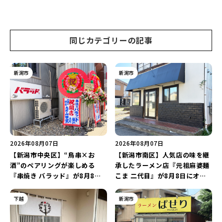
旬まで見頃♪夏休みは長岡の魅
日に開催！海と夜空を彩る“約
力を満喫しよう！
5,000発の花火”を楽しもう♪
同じカテゴリーの記事
新潟市
新潟市
2026年08月07日
2026年08月07日
【新潟市中央区】“鳥串×お
【新潟市南区】人気店の味を継
酒”のペアリングが楽しめる
承したラーメン店『元祖麻婆麺
『串焼き バラッド』が8月8日
こま 二代目』が8月8日にオー
にオープン！厳選した地酒もラ
プン！多くのファンに親しまれ
インアップ♪
た「麻婆麺」を復刻♪
下越
新潟市