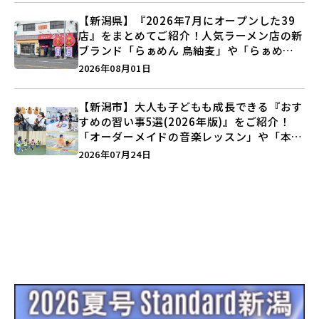
【新潟県】『2026年7月にオープンした39
店』をまとめてご紹介！人気ラーメン店の新
ブランド「らぁめん 鳥紬麦」や「らぁめん
しょうがの空」など盛りだくさん♪
2026年08月01日
【新潟市】大人も子どもも成長できる『おす
すめの習い事5選(2026年版)』をご紹介！
「オーダーメイドの音楽レッスン」や「本格
キックボクシング」で新しい自分を見つけよ
2026年07月24日
う♪