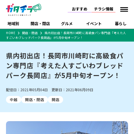
おすすめ
チラシ情報
地域別
開店・閉店
グルメ
イベント
暮らし
HOME
開店・閉店
県内初出店！長岡市川崎町に高級食パン専門店『考えた人
すごいわブレッドパーク長岡店』が5月中旬オープン！
食品スーパー・コンビ
戸建住宅・マンショ
特売セール
インタビュー
ニ
ン・土地
住宅メーカー・工務
県内初出店！長岡市川崎町に高級食パ
新潟市
開店
ラーメン
体験・販売
施設・ショップ
下越
閉店
現地レポート
祭り・伝統行事
店
ン専門店『考えた人すごいわブレッド
ショッピングモール・
ドラッグストア・ホーム
特集・まとめ記事
大型施設
センター
パーク長岡店』が5月中旬オープン！
食品メーカー・県産
リニューアル・移転
休業
開店まとめ
閉店まとめ
中越
和食
趣味・展示会
上越
洋食
ライブ・コンサート
品
新潟市・開店
新潟市・閉店
長岡市・開店
配信日：2021年05月04日 更新日：2021年06月09日
セツコママ
ランキング
新潟人
キャンペーン
ファッション
生活サービス
長岡市・閉店
上越市・開店
上越市・閉店
開店まとめ
閉店まとめ
人気記事まとめ
定食まとめ
中越
開店・閉店
開店
にいがた酒の陣・新潟
習い事・塾
アパレル・雑貨
フィットネス・ジム
佐渡
スイーツ
スポーツ
ランチ
ラーメン・開店
ラーメン・閉店
酒月
ラーメンまとめ
飲食店まとめ
観光スポット
温泉・入浴
ホテル
旅館
水族館
インテリア・雑貨
外食・テイクアウト
リラクゼーション・整体
スキー場
リユース・買取
新車・中古車・カー用品
旅行・レジャー
家電・携帯電話
新潟市中央区
ご当地グルメ
セミナー・講演会
新潟市東区
食べ歩き
子ども向け
テイクアウト
新潟市西区
花火大会
新潟市北区
季節・期間限定
入場無料
病院・クリニック
イオンモール
ラブラ万代・ラブラ2
冠婚葬祭
習い事・塾
通販・EC
イベント
求人