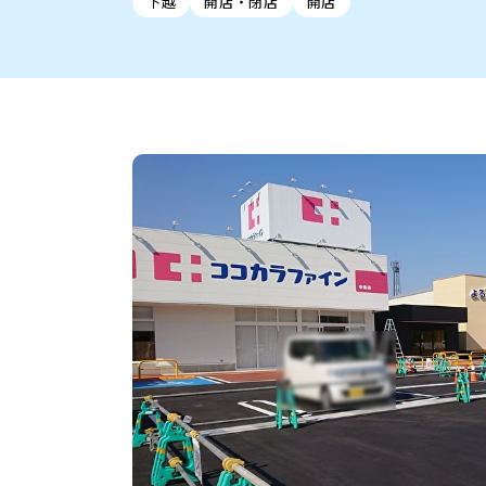
下越
開店・閉店
開店
新潟市中央区
ご当地グルメ
セミナー・講演会
新潟市東区
食べ歩き
子ども向け
テイクアウ
新潟市西
花火
イベント
求人
官公庁・自治体
新発田・聖籠
デカ盛り・大盛り
胎内・粟島
旨辛・激辛
三条・加
定食
火曜セール
オープン・リニューアルセ
柏崎・刈羽・出雲崎
ビアガーデン・暑気払い
上越・妙高・糸魚
忘新年会・歓