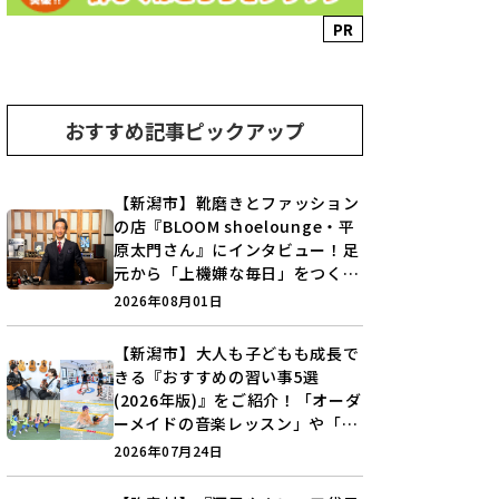
PR
おすすめ記事ピックアップ
【新潟市】靴磨きとファッション
の店『BLOOM shoelounge・平
原太門さん』にインタビュー！足
元から「上機嫌な毎日」をつくる
装いの提案とは？
2026年08月01日
【新潟市】大人も子どもも成長で
きる『おすすめの習い事5選
(2026年版)』をご紹介！「オーダ
ーメイドの音楽レッスン」や「本
格キックボクシング」で新しい自
2026年07月24日
分を見つけよう♪