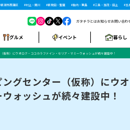
潟市西蒲区
村上・関川
新発田・聖籠
胎内・粟島
三条・加茂・田上
五泉・
ガタチラとは
お知らせ
お問い合わ
暮らし
グルメ
イベント
ー（仮称）にウオロク・ココカラファイン・セリア・マミーウォッシュが続々建設中！
ショッピングモー
戸建住宅・マンショ
住宅メーカー・工
食品メーカー・県
特集・まとめ記
ル・大型施設
ン・土地
下越
閉店
現地レポート
祭り・伝統行事
インタビュー
中越
和食
趣味・展示会
務店
産品
事
ピングセンター（仮称）にウオ
ーウォッシュが続々建設中！
にいがた酒の陣・新
め
トネス・ジム
キャンペーン
閉店まとめ
開店まとめ
観光スポット
新潟市・開店
閉店まとめ
温泉・入浴
新潟市・閉店
人気記事まとめ
ホテル
長岡市・開店
旅館
定食
水
生活サービス
潟酒月
ランチ
リニック
メン・閉店
イオンモール
ラブラ万代・ラブラ2
ビルボードプレイ
新車・中古車・カー用品
旅行・レジャー
家電・携帯電話