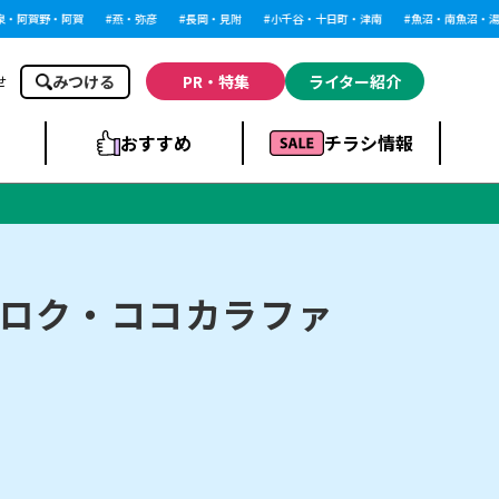
阿賀野・阿賀
燕・弥彦
長岡・見附
小千谷・十日町・津南
魚沼・南魚沼・湯沢
みつける
PR・特集
ライター紹介
せ
おすすめ
チラシ情報
ドラッグストア・ホ
ライブ・コンサー
ームセンター
上越
洋食
ト
ロク・ココカラファ
まとめ
族館
長岡市・閉店
リラクゼーション・整体
ラーメンまとめ
上越市・開店
飲食店まとめ
スBP
新潟伊勢丹
ピア万代
冠婚葬祭
習い事・塾
通販・EC