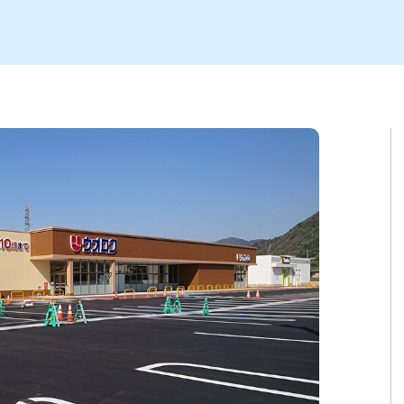
ト
区
大会
新潟市北区
季節・期間限定
入場無料
新潟市南区
住宅展示場
カフェ
新潟市江南区
完成見学会
居酒屋・バー
学生スポーツ
新潟市秋葉区
焼肉
パスタ
ア
新潟市 チラシ
長岡・見附 チラシ
上越・妙高・糸魚川 チラシ
茂・田上
・町定食
五泉・阿賀野・阿賀
海鮮・鮨
そば・うどん
燕・弥彦
日本酒・新潟清酒
長岡・見附
小千谷
ワイン
ール
周年祭・感謝祭セール
年末・初売りセール
川
送迎会