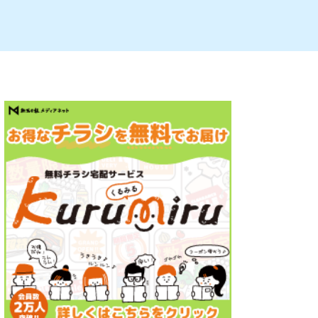
ルビレックス
新潟市西蒲区
パン・ベーカリー
村上・関川
タレカツ・豚カツ
注目 チラシ
週末セール
・十日町・津南
・クラフトビール
魚沼・南魚沼・湯沢
ケーキ・パフェ