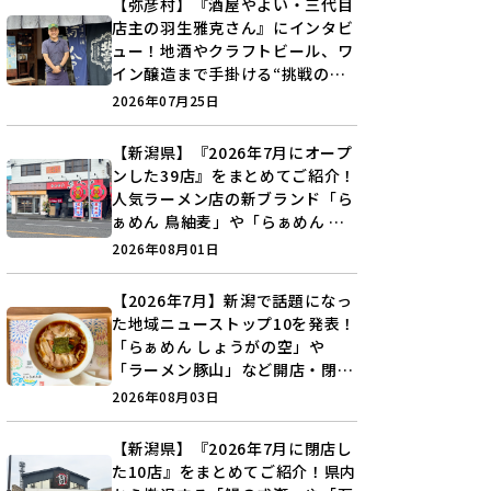
【弥彦村】『酒屋やよい・三代目
店主の羽生雅克さん』にインタビ
ュー！地酒やクラフトビール、ワ
イン醸造まで手掛ける“挑戦の歴
史”に迫る♪
2026年07月25日
【新潟県】『2026年7月にオープ
ンした39店』をまとめてご紹介！
人気ラーメン店の新ブランド「ら
ぁめん 鳥紬麦」や「らぁめん し
ょうがの空」など盛りだくさん♪
2026年08月01日
【2026年7月】新潟で話題になっ
た地域ニューストップ10を発表！
「らぁめん しょうがの空」や
「ラーメン豚山」など開店・閉店
の注目記事をランキングでご紹介
2026年08月03日
♪
【新潟県】『2026年7月に閉店し
た10店』をまとめてご紹介！県内