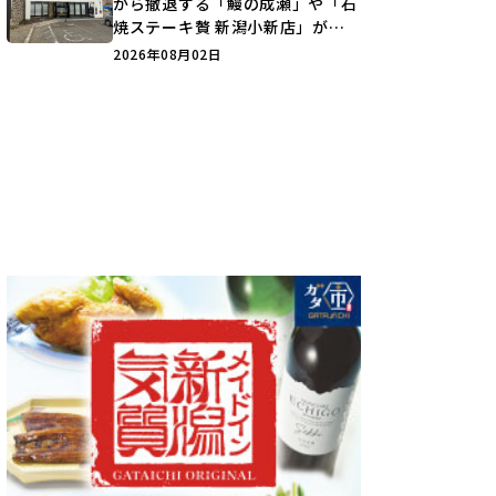
から撤退する「鰻の成瀬」や「石
焼ステーキ贅 新潟小新店」が営
業に幕…。
2026年08月02日