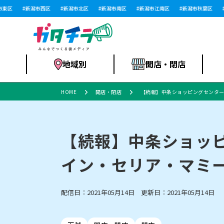
区
新潟市西区
新潟市北区
新潟市南区
新潟市江南区
新潟市秋葉区
新
地域別
開店・閉店
HOME
開店・閉店
【続報】中条ショッピングセンタ
食品スーパー・コ
新潟市
開店
ラーメン
体験・販売
施設・ショップ
特売セール
ンビニ
【続報】中条ショッ
イン・セリア・マミ
リニューアル・移転
習い事・塾
セツコママ
アパレル・雑貨
ランキング
休業
新潟人
開店まと
フィッ
ファッション
佐渡
スイーツ
スポーツ
上越市・閉店
スキー場
リユース・買取
ラーメン・開店
病院・ク
ラー
配信日：2021年05月14日 更新日：2021年05月14日
リバーサイド千秋
パティオPATIO
インテリア・雑貨
外食・テイクアウト