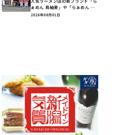
人気ラーメン店の新ブランド「ら
ぁめん 鳥紬麦」や「らぁめん し
ょうがの空」など盛りだくさん♪
2026年08月01日