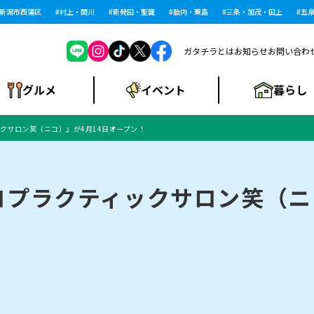
市西蒲区
村上・関川
新発田・聖籠
胎内・粟島
三条・加茂・田上
五泉・
ガタチラとは
お知らせ
お問い合わ
暮らし
グルメ
イベント
クサロン笑（ニコ）』が4月14日オープン！
ショッピングモー
戸建住宅・マンショ
住宅メーカー・工
食品メーカー・県
特集・まとめ記
ル・大型施設
ン・土地
下越
閉店
現地レポート
祭り・伝統行事
インタビュー
中越
和食
趣味・展示会
務店
産品
事
プラクティックサロン笑（ニ
にいがた酒の陣・新
め
トネス・ジム
キャンペーン
閉店まとめ
開店まとめ
観光スポット
新潟市・開店
閉店まとめ
温泉・入浴
新潟市・閉店
人気記事まとめ
ホテル
長岡市・開店
旅館
定食
水
生活サービス
潟酒月
ランチ
リニック
メン・閉店
イオンモール
ラブラ万代・ラブラ2
ビルボードプレイ
新車・中古車・カー用品
旅行・レジャー
家電・携帯電話