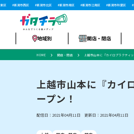
区
新潟市西区
新潟市北区
新潟市南区
新潟市江南区
新潟市秋葉区
新潟
地域別
開店・閉店
HOME
開店・閉店
上越市山本に『カイロプラクティッ
食品スーパー・コ
新潟市
開店
ラーメン
体験・販売
施設・ショップ
特売セール
ンビニ
上越市山本に『カイロ
ープン！
リニューアル・移転
習い事・塾
セツコママ
アパレル・雑貨
ランキング
休業
新潟人
開店まと
フィッ
ファッション
佐渡
スイーツ
スポーツ
上越市・閉店
スキー場
リユース・買取
ラーメン・開店
病院・ク
ラー
配信日：2021年04月11日 更新日：2021年04月11日
リバーサイド千秋
パティオPATIO
インテリア・雑貨
外食・テイクアウト