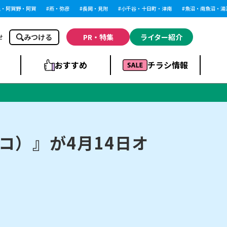
阿賀野・阿賀
燕・弥彦
長岡・見附
小千谷・十日町・津南
魚沼・南魚沼・湯沢
みつける
PR・特集
ライター紹介
せ
おすすめ
チラシ情報
ドラッグストア・ホ
ライブ・コンサー
ームセンター
上越
洋食
ト
コ）』が4月14日オ
まとめ
族館
長岡市・閉店
リラクゼーション・整体
ラーメンまとめ
上越市・開店
飲食店まとめ
スBP
新潟伊勢丹
ピア万代
冠婚葬祭
習い事・塾
通販・EC