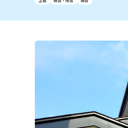
上越
開店・閉店
開店
新潟市中央区
ご当地グルメ
セミナー・講演会
新潟市東区
食べ歩き
子ども向け
テイクアウ
新潟市西
花火
イベント
求人
官公庁・自治体
新発田・聖籠
デカ盛り・大盛り
胎内・粟島
旨辛・激辛
三条・加
定食
火曜セール
オープン・リニューアルセ
柏崎・刈羽・出雲崎
ビアガーデン・暑気払い
上越・妙高・糸魚
忘新年会・歓