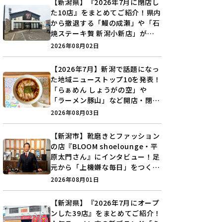
【新潟県】『2026年7月に閉店し
た10店』をまとめてご紹介！県内
から撤退する「鰻の成瀬」や「石
焼ステーキ贅 新潟小新店」が営
業に幕…。
2026年08月02日
【2026年7月】新潟で話題になっ
た地域ニューストップ10を発表！
「らぁめん しょうがの空」や
「ラーメン豚山」など開店・閉店
の注目記事をランキングでご紹介
2026年08月03日
♪
【新潟市】靴磨きとファッション
の店『BLOOM shoelounge・平
原太門さん』にインタビュー！足
元から「上機嫌な毎日」をつくる
装いの提案とは？
2026年08月01日
【新潟県】『2026年7月にオープ
ンした39店』をまとめてご紹介！