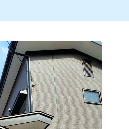
ト
区
大会
新潟市北区
季節・期間限定
入場無料
新潟市南区
住宅展示場
カフェ
新潟市江南区
完成見学会
居酒屋・バー
学生スポーツ
新潟市秋葉区
焼肉
パスタ
ア
新潟市 チラシ
長岡・見附 チラシ
上越・妙高・糸魚川 チラシ
茂・田上
・町定食
五泉・阿賀野・阿賀
海鮮・鮨
そば・うどん
燕・弥彦
日本酒・新潟清酒
長岡・見附
小千谷
ワイン
ール
周年祭・感謝祭セール
年末・初売りセール
川
送迎会