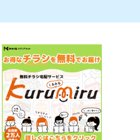
ルビレックス
新潟市西蒲区
パン・ベーカリー
村上・関川
タレカツ・豚カツ
注目 チラシ
週末セール
・十日町・津南
・クラフトビール
魚沼・南魚沼・湯沢
ケーキ・パフェ