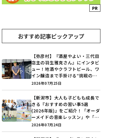
PR
おすすめ記事ピックアップ
【弥彦村】『酒屋やよい・三代目
店主の羽生雅克さん』にインタビ
ュー！地酒やクラフトビール、ワ
イン醸造まで手掛ける“挑戦の歴
史”に迫る♪
2026年07月25日
【新潟市】大人も子どもも成長で
きる『おすすめの習い事5選
(2026年版)』をご紹介！「オーダ
ーメイドの音楽レッスン」や「本
格キックボクシング」で新しい自
2026年07月24日
分を見つけよう♪