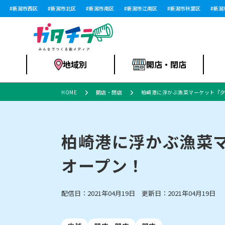
新潟市西区
新潟市北区
新潟市南区
新潟市江南区
新潟市秋葉区
新潟市西
地域別
開店・閉店
HOME
開店・閉店
柏崎港に浮かぶ漁菜マーケット『夕
食品スーパー・コ
新潟市
開店
ラーメン
体験・販売
施設・ショップ
特売セール
ンビニ
柏崎港に浮かぶ漁菜マ
オープン！
リニューアル・移転
習い事・塾
セツコママ
アパレル・雑貨
ランキング
休業
新潟人
開店まと
フィッ
ファッション
佐渡
スイーツ
スポーツ
上越市・閉店
スキー場
リユース・買取
ラーメン・開店
病院・ク
ラー
配信日：2021年04月19日 更新日：2021年04月19日
リバーサイド千秋
パティオPATIO
インテリア・雑貨
外食・テイクアウト