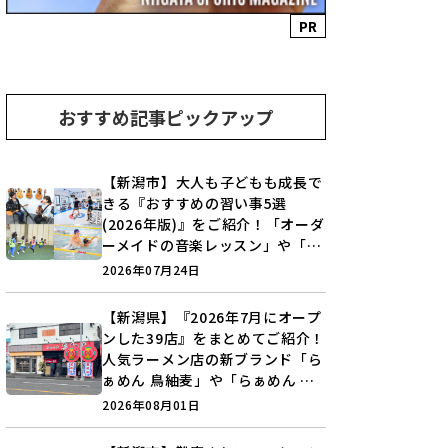
PR
おすすめ記事ピックアップ
【新潟市】大人も子どもも成長で
きる『おすすめの習い事5選
(2026年版)』をご紹介！「オーダ
ーメイドの音楽レッスン」や「本
格キックボクシング」で新しい自
2026年07月24日
分を見つけよう♪
【新潟県】『2026年7月にオープ
ンした39店』をまとめてご紹介！
人気ラーメン店の新ブランド「ら
ぁめん 鳥紬麦」や「らぁめん し
ょうがの空」など盛りだくさん♪
2026年08月01日