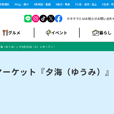
蒲区
村上・関川
新発田・聖籠
胎内・粟島
三条・加茂・田上
五泉・阿賀野
ガタチラとは
お知らせ
お問い合わ
暮らし
グルメ
イベント
海（ゆうみ）』が4月24日（土）にオープン！
ショッピングモー
戸建住宅・マンショ
住宅メーカー・工
食品メーカー・県
特集・まとめ記
ル・大型施設
ン・土地
下越
閉店
現地レポート
祭り・伝統行事
インタビュー
中越
和食
趣味・展示会
務店
産品
事
ーケット『夕海（ゆうみ）』
にいがた酒の陣・新
め
トネス・ジム
キャンペーン
閉店まとめ
開店まとめ
観光スポット
新潟市・開店
閉店まとめ
温泉・入浴
新潟市・閉店
人気記事まとめ
ホテル
長岡市・開店
旅館
定食
水
生活サービス
潟酒月
ランチ
リニック
メン・閉店
イオンモール
ラブラ万代・ラブラ2
ビルボードプレイ
新車・中古車・カー用品
旅行・レジャー
家電・携帯電話