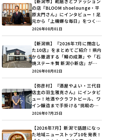
【新潟市】靴磨きとファッション
の店『BLOOM shoelounge・平
原太門さん』にインタビュー！足
元から「上機嫌な毎日」をつくる
装いの提案とは？
2026年08月01日
【新潟県】『2026年7月に閉店し
た10店』をまとめてご紹介！県内
から撤退する「鰻の成瀬」や「石
焼ステーキ贅 新潟小新店」が営
業に幕…。
2026年08月02日
【弥彦村】『酒屋やよい・三代目
店主の羽生雅克さん』にインタビ
ュー！地酒やクラフトビール、ワ
イン醸造まで手掛ける“挑戦の歴
史”に迫る♪
2026年07月25日
【2026年7月】新潟で話題になっ
た地域ニューストップ10を発表！