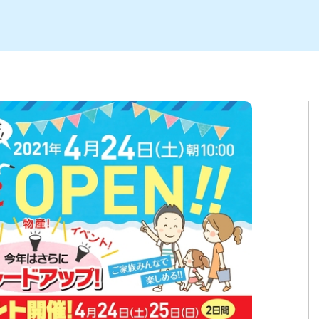
ト
区
大会
新潟市北区
季節・期間限定
入場無料
新潟市南区
住宅展示場
カフェ
新潟市江南区
完成見学会
居酒屋・バー
学生スポーツ
新潟市秋葉区
焼肉
パスタ
ア
新潟市 チラシ
長岡・見附 チラシ
上越・妙高・糸魚川 チラシ
茂・田上
・町定食
五泉・阿賀野・阿賀
海鮮・鮨
そば・うどん
燕・弥彦
日本酒・新潟清酒
長岡・見附
小千谷
ワイン
ール
周年祭・感謝祭セール
年末・初売りセール
川
送迎会