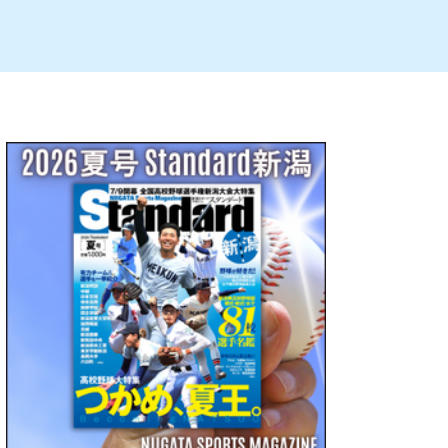
ルビレックス
新潟市西蒲区
パン・ベーカリー
村上・関川
タレカツ・豚カツ
注目 チラシ
週末セール
・十日町・津南
・クラフトビール
魚沼・南魚沼・湯沢
ケーキ・パフェ