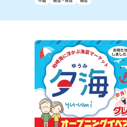
中越
開店・閉店
開店
新潟市中央区
ご当地グルメ
セミナー・講演会
新潟市東区
食べ歩き
子ども向け
テイクアウ
新潟市西
花火
イベント
求人
官公庁・自治体
新発田・聖籠
デカ盛り・大盛り
胎内・粟島
旨辛・激辛
三条・加
定食
火曜セール
オープン・リニューアルセ
柏崎・刈羽・出雲崎
ビアガーデン・暑気払い
上越・妙高・糸魚
忘新年会・歓