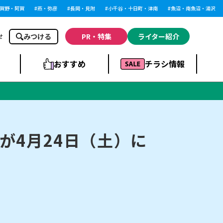
・阿賀
燕・弥彦
長岡・見附
小千谷・十日町・津南
魚沼・南魚沼・湯沢
みつける
PR・特集
ライター紹介
せ
おすすめ
チラシ情報
ドラッグストア・ホ
ライブ・コンサー
ームセンター
上越
洋食
ト
が4月24日（土）に
まとめ
族館
長岡市・閉店
リラクゼーション・整体
ラーメンまとめ
上越市・開店
飲食店まとめ
スBP
新潟伊勢丹
ピア万代
冠婚葬祭
習い事・塾
通販・EC