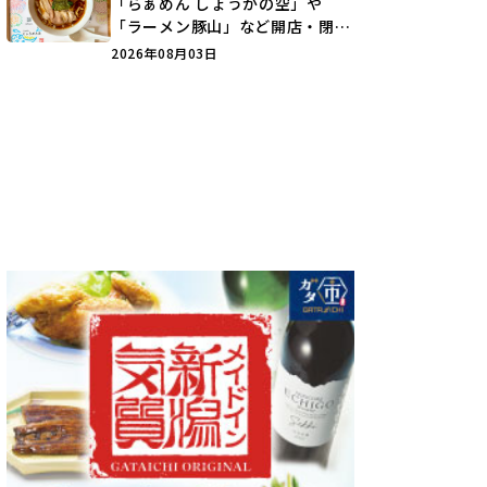
「らぁめん しょうがの空」や
「ラーメン豚山」など開店・閉店
の注目記事をランキングでご紹介
2026年08月03日
♪