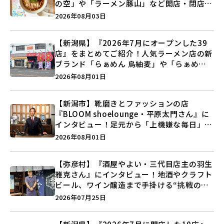
の空」や「ラーメン豚山」など開店・閉店の
注目記事をランキングでご紹介♪
2026年08月03日
【新潟県】『2026年7月にオープンした39
店』をまとめてご紹介！人気ラーメン店の新
ブランド「らぁめん 鳥紬麦」や「らぁめん
しょうがの空」など盛りだくさん♪
2026年08月01日
【新潟市】靴磨きとファッションの店
『BLOOM shoelounge・平原太門さん』に
インタビュー！足元から「上機嫌な毎日」を
つくる装いの提案とは？
2026年08月01日
【弥彦村】『酒屋やよい・三代目店主の羽生
雅克さん』にインタビュー！地酒やクラフト
ビール、ワイン醸造まで手掛ける“挑戦の歴
史”に迫る♪
2026年07月25日