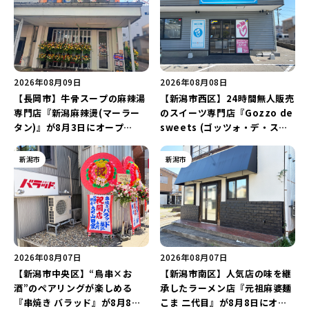
2026年08月09日
2026年08月08日
【長岡市】牛骨スープの麻辣湯
【新潟市西区】24時間無人販売
専門店『新潟麻辣燙(マーラー
のスイーツ専門店『Gozzo de
タン)』が8月3日にオープ
sweets (ゴッツォ・デ・スイ
ン！“ドリンクを1本”もらえる
ーツ) 新潟本店』が8月9日に閉
キャンペーンを実施中♪
店…。一部商品は姉妹店で販売
新潟市
新潟市
継続！
2026年08月07日
2026年08月07日
【新潟市中央区】“鳥串×お
【新潟市南区】人気店の味を継
酒”のペアリングが楽しめる
承したラーメン店『元祖麻婆麺
『串焼き バラッド』が8月8日
こま 二代目』が8月8日にオー