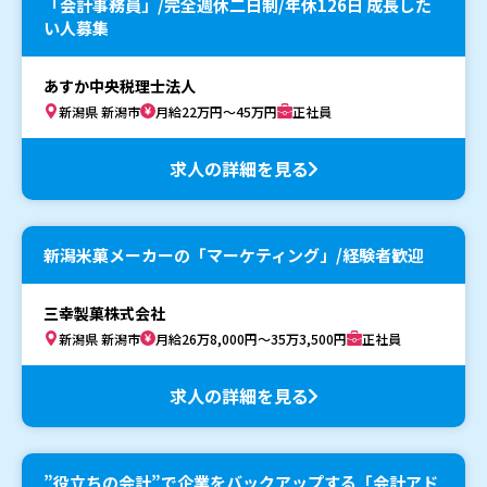
「会計事務員」/完全週休二日制/年休126日 成長した
い人募集
あすか中央税理士法人
新潟県 新潟市
月給22万円～45万円
正社員
求人の詳細を見る
新潟米菓メーカーの「マーケティング」/経験者歓迎
三幸製菓株式会社
新潟県 新潟市
月給26万8,000円～35万3,500円
正社員
求人の詳細を見る
”役立ちの会計”で企業をバックアップする「会計アド