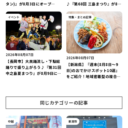
タン)』が8月3日にオープ
♪『第68回 三島まつり』が8月
ン！“ドリンクを1本”もらえる
11日に開催！「まーな ものま
キャンペーンを実施中♪
ねライブショー」も楽しもう♪
イベント
特集・まとめ記事
2026年08月07日
2026年08月07日
【長岡市】大民踊流し・下駄総
【新潟県】『週末(8月8日～9
踊りで盛り上がろう♪『第31回
日)のおでかけスポット10選』
中之島夏まつり』が8月9日に開
をご紹介！地域密着型の複合施
催！“新潟アルビレックスBB選
設「めぐり舎」や「シーナシー
手”のシュート対決は必見♪
ナ丸大新潟のサマーフェスタ
2026」がおすすめ♪
同じカテゴリーの記事
中越
新潟市