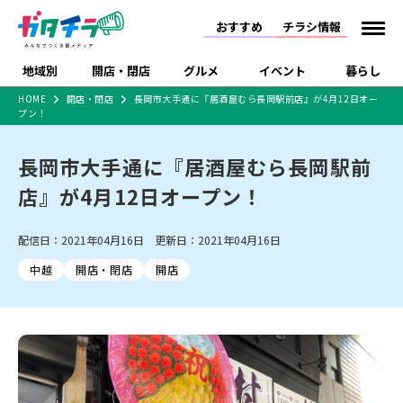
おすすめ
チラシ情報
地域別
開店・閉店
グルメ
イベント
暮らし
HOME
開店・閉店
長岡市大手通に『居酒屋むら長岡駅前店』が4月12日オー
プン！
食品スーパー・コンビ
戸建住宅・マンショ
特売セール
インタビュー
ニ
ン・土地
住宅メーカー・工務
長岡市大手通に『居酒屋むら長岡駅前
新潟市
開店
ラーメン
体験・販売
施設・ショップ
下越
閉店
現地レポート
祭り・伝統行事
店
店』が4月12日オープン！
ショッピングモール・
ドラッグストア・ホーム
特集・まとめ記事
大型施設
センター
食品メーカー・県産
リニューアル・移転
休業
開店まとめ
閉店まとめ
中越
和食
趣味・展示会
上越
洋食
ライブ・コンサート
配信日：2021年04月16日 更新日：2021年04月16日
品
新潟市・開店
新潟市・閉店
長岡市・開店
中越
開店・閉店
開店
セツコママ
ランキング
新潟人
キャンペーン
ファッション
生活サービス
長岡市・閉店
上越市・開店
上越市・閉店
開店まとめ
閉店まとめ
人気記事まとめ
定食まとめ
にいがた酒の陣・新潟
習い事・塾
アパレル・雑貨
フィットネス・ジム
佐渡
スイーツ
スポーツ
ランチ
ラーメン・開店
ラーメン・閉店
酒月
ラーメンまとめ
飲食店まとめ
観光スポット
温泉・入浴
ホテル
旅館
水族館
インテリア・雑貨
外食・テイクアウト
リラクゼーション・整体
スキー場
リユース・買取
新車・中古車・カー用品
旅行・レジャー
家電・携帯電話
新潟市中央区
ご当地グルメ
セミナー・講演会
新潟市東区
食べ歩き
子ども向け
テイクアウト
新潟市西区
花火大会
新潟市北区
季節・期間限定
入場無料
病院・クリニック
イオンモール
ラブラ万代・ラブラ2
冠婚葬祭
習い事・塾
通販・EC
イベント
求人