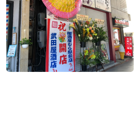
新潟市南区
カフェ
住宅展示場
居酒屋・バー
新潟市江南区
完成見学会
焼肉
学生スポーツ
新潟市秋葉区
パスタ
アルビレックス
新潟市西蒲区
ビルボードプレイスBP
新潟伊勢丹
ピア万代
官公庁・自治体
新潟市 チラシ
長岡・見附 チラシ
村上・関川
パン・ベーカリー
新発田・聖籠
タレカツ・豚カツ
胎内・粟島
デカ盛り・大盛り
リバーサイド千秋
パティオPATIO
上越・妙高・糸魚川 チラシ
注目 チラシ
週末セール
三条・加茂・田上
旨辛・激辛
定食・町定食
五泉・阿賀野・阿賀
海鮮・鮨
燕・弥彦
そば・うどん
火曜セール
オープン・リニューアルセール
長岡・見附
日本酒・新潟清酒
小千谷・十日町・津南
ワイン・クラフトビール
魚沼・南魚沼・湯沢
周年祭・感謝祭セール
年末・初売りセール
柏崎・刈羽・出雲崎
ケーキ・パフェ
ビアガーデン・暑気払い
上越・妙高・糸魚川
忘新年会・歓送迎会