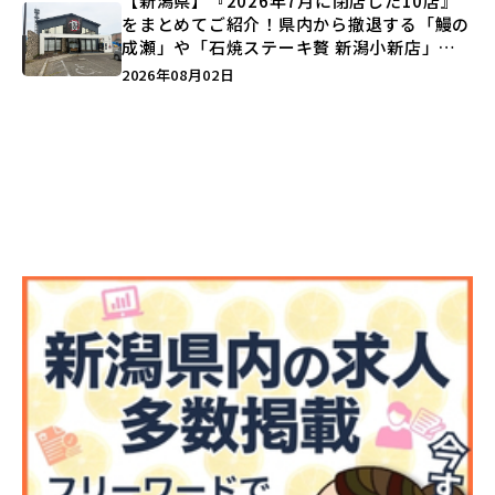
【新潟県】『2026年7月に閉店した10店』
をまとめてご紹介！県内から撤退する「鰻の
成瀬」や「石焼ステーキ贅 新潟小新店」が
営業に幕…。
2026年08月02日