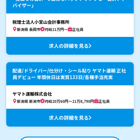
バイザー」
税理士法人小宮山会計事務所
新潟県 長岡市
月給21万円～
正社員
求人の詳細を見る
配達/ドライバー/仕分け・シール貼り ヤマト運輸 正社
員デビュー 年間休日は実質133日/各種手当充実
ヤマト運輸株式会社
新潟県 新潟市
月給20万60円～21万8,790円
正社員
求人の詳細を見る