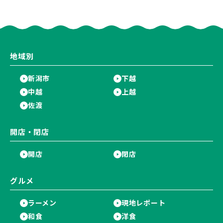
にオープン！厳選した地酒もラ
プン！多くのファンに親しまれ
インアップ♪
た「麻婆麺」を復刻♪
地域別
新潟市
下越
中越
上越
佐渡
開店・閉店
開店
閉店
グルメ
ラーメン
現地レポート
和食
洋食