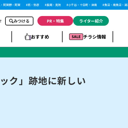
阿賀野・阿賀
燕・弥彦
長岡・見附
小千谷・十日町・津南
魚沼・南魚沼・湯沢
みつける
PR・特集
ライター紹介
せ
おすすめ
チラシ情報
ドラッグストア・ホ
ライブ・コンサー
ームセンター
上越
洋食
ト
ック」跡地に新しい
まとめ
族館
長岡市・閉店
リラクゼーション・整体
ラーメンまとめ
上越市・開店
飲食店まとめ
スBP
新潟伊勢丹
ピア万代
冠婚葬祭
習い事・塾
通販・EC