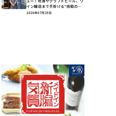
ュー！地酒やクラフトビール、ワ
イン醸造まで手掛ける“挑戦の歴
史”に迫る♪
2026年07月25日