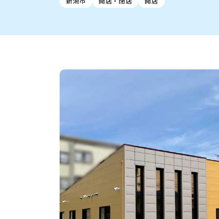
新潟市
開店・閉店
開店
新潟市中央区
ご当地グルメ
セミナー・講演会
新潟市東区
食べ歩き
子ども向け
テイクアウ
新潟市西
花火
イベント
求人
官公庁・自治体
新発田・聖籠
デカ盛り・大盛り
胎内・粟島
旨辛・激辛
三条・加
定食
火曜セール
オープン・リニューアルセ
柏崎・刈羽・出雲崎
ビアガーデン・暑気払い
上越・妙高・糸魚
忘新年会・歓