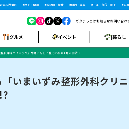
潟市西蒲区
村上・関川
新発田・聖籠
胎内・粟島
三条・加茂・田上
五泉・
ガタチラとは
お知らせ
お問い合わ
暮らし
グルメ
イベント
整形外科クリニック」跡地に新しい整形外科が4月末開院!?
ショッピングモー
戸建住宅・マンショ
住宅メーカー・工
食品メーカー・県
特集・まとめ記
ル・大型施設
ン・土地
下越
閉店
現地レポート
祭り・伝統行事
インタビュー
中越
和食
趣味・展示会
務店
産品
事
る「いまいずみ整形外科クリニ
?
にいがた酒の陣・新
め
トネス・ジム
キャンペーン
閉店まとめ
開店まとめ
観光スポット
新潟市・開店
閉店まとめ
温泉・入浴
新潟市・閉店
人気記事まとめ
ホテル
長岡市・開店
旅館
定食
水
生活サービス
潟酒月
ランチ
リニック
メン・閉店
イオンモール
ラブラ万代・ラブラ2
ビルボードプレイ
新車・中古車・カー用品
旅行・レジャー
家電・携帯電話