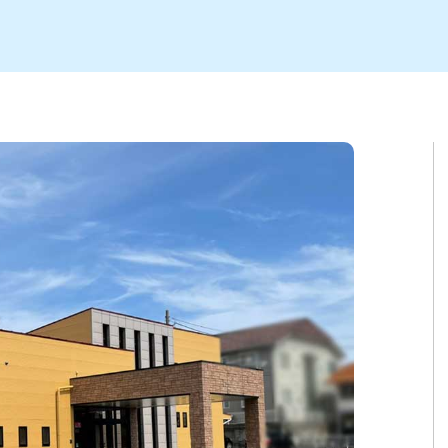
ト
区
大会
新潟市北区
季節・期間限定
入場無料
新潟市南区
住宅展示場
カフェ
新潟市江南区
完成見学会
居酒屋・バー
学生スポーツ
新潟市秋葉区
焼肉
パスタ
ア
新潟市 チラシ
長岡・見附 チラシ
上越・妙高・糸魚川 チラシ
茂・田上
・町定食
五泉・阿賀野・阿賀
海鮮・鮨
そば・うどん
燕・弥彦
日本酒・新潟清酒
長岡・見附
小千谷
ワイン
ール
周年祭・感謝祭セール
年末・初売りセール
川
送迎会