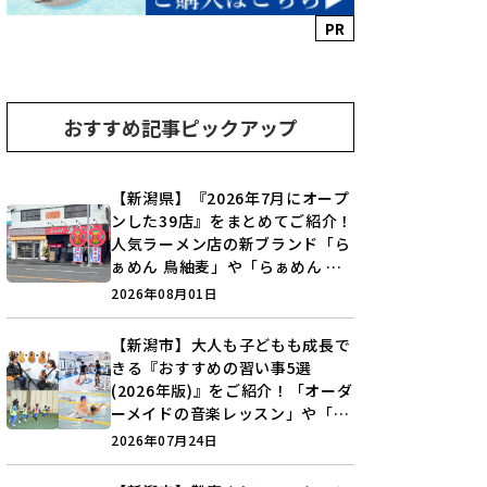
PR
おすすめ記事ピックアップ
【新潟県】『2026年7月にオープ
ンした39店』をまとめてご紹介！
人気ラーメン店の新ブランド「ら
ぁめん 鳥紬麦」や「らぁめん し
ょうがの空」など盛りだくさん♪
2026年08月01日
【新潟市】大人も子どもも成長で
きる『おすすめの習い事5選
(2026年版)』をご紹介！「オーダ
ーメイドの音楽レッスン」や「本
格キックボクシング」で新しい自
2026年07月24日
分を見つけよう♪