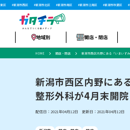
区
新潟市西区
新潟市北区
新潟市南区
新潟市江南区
新潟市秋葉区
新
地域別
開店・閉店
HOME
開店・閉店
新潟市西区内野にある「いまいずみ
食品スーパー・コ
新潟市
開店
ラーメン
体験・販売
施設・ショップ
特売セール
ンビニ
新潟市西区内野にあ
整形外科が4月末開院!
リニューアル・移転
習い事・塾
セツコママ
アパレル・雑貨
ランキング
休業
新潟人
開店まと
フィッ
ファッション
佐渡
スイーツ
スポーツ
上越市・閉店
スキー場
リユース・買取
ラーメン・開店
病院・ク
ラー
配信日：2021年04月12日 更新日：2021年04月12日
リバーサイド千秋
パティオPATIO
インテリア・雑貨
外食・テイクアウト