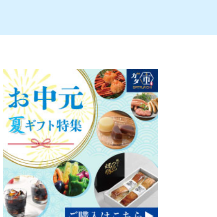
ルビレックス
新潟市西蒲区
パン・ベーカリー
村上・関川
タレカツ・豚カツ
注目 チラシ
週末セール
・十日町・津南
・クラフトビール
魚沼・南魚沼・湯沢
ケーキ・パフェ