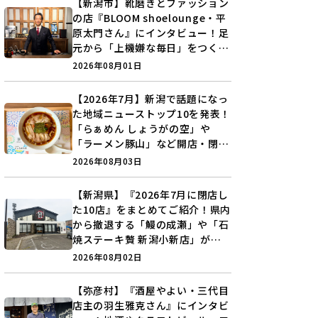
【新潟市】靴磨きとファッション
の店『BLOOM shoelounge・平
原太門さん』にインタビュー！足
元から「上機嫌な毎日」をつくる
装いの提案とは？
2026年08月01日
【2026年7月】新潟で話題になっ
た地域ニューストップ10を発表！
「らぁめん しょうがの空」や
「ラーメン豚山」など開店・閉店
の注目記事をランキングでご紹介
2026年08月03日
♪
【新潟県】『2026年7月に閉店し
た10店』をまとめてご紹介！県内
から撤退する「鰻の成瀬」や「石
焼ステーキ贅 新潟小新店」が営
業に幕…。
2026年08月02日
【弥彦村】『酒屋やよい・三代目
店主の羽生雅克さん』にインタビ