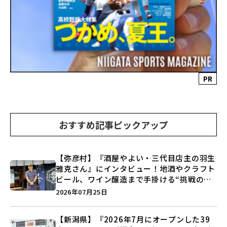
PR
おすすめ記事ピックアップ
【弥彦村】『酒屋やよい・三代目店主の羽生
雅克さん』にインタビュー！地酒やクラフト
ビール、ワイン醸造まで手掛ける“挑戦の歴
史”に迫る♪
2026年07月25日
【新潟県】『2026年7月にオープンした39