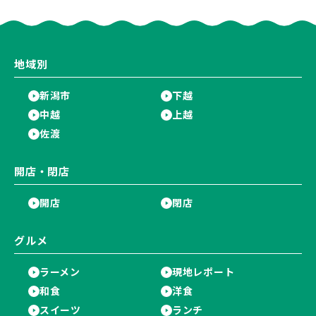
に…。
店」が営業に幕…。
地域別
新潟市
下越
中越
上越
佐渡
開店・閉店
開店
閉店
グルメ
ラーメン
現地レポート
和食
洋食
スイーツ
ランチ