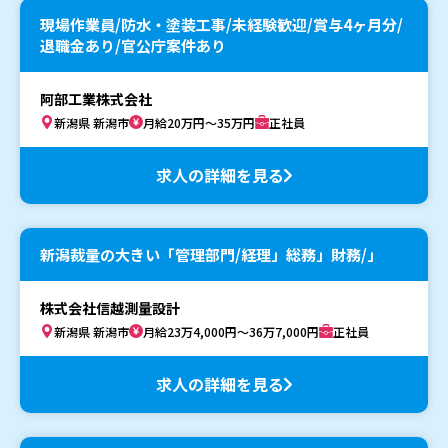
現場作業員/防水・塗装工事/未経験歓迎/賞与4ヶ月分/
退職金あり/官公庁案件あり
阿部工業株式会社
新潟県 新潟市
月給20万円～35万円
正社員
求人の詳細を見る
新潟裁量の大きい「管理部門/経理」総務」財務/」
株式会社信越測量設計
新潟県 新潟市
月給23万4,000円～36万7,000円
正社員
求人の詳細を見る