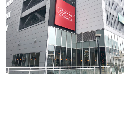
新潟市南区
カフェ
住宅展示場
居酒屋・バー
新潟市江南区
完成見学会
焼肉
学生スポーツ
新潟市秋葉区
パスタ
アルビレックス
新潟市西蒲区
ビルボードプレイスBP
新潟伊勢丹
ピア万代
官公庁・自治体
新潟市 チラシ
長岡・見附 チラシ
村上・関川
パン・ベーカリー
新発田・聖籠
タレカツ・豚カツ
胎内・粟島
デカ盛り・大盛り
リバーサイド千秋
パティオPATIO
上越・妙高・糸魚川 チラシ
注目 チラシ
週末セール
三条・加茂・田上
旨辛・激辛
定食・町定食
五泉・阿賀野・阿賀
海鮮・鮨
燕・弥彦
そば・うどん
火曜セール
オープン・リニューアルセール
長岡・見附
日本酒・新潟清酒
小千谷・十日町・津南
ワイン・クラフトビール
魚沼・南魚沼・湯沢
周年祭・感謝祭セール
年末・初売りセール
柏崎・刈羽・出雲崎
ケーキ・パフェ
ビアガーデン・暑気払い
上越・妙高・糸魚川
忘新年会・歓送迎会