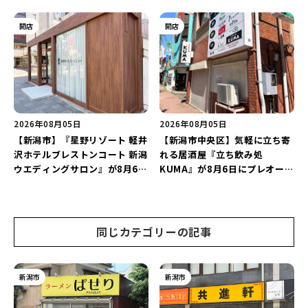
プン！多くのファンに親しまれ
店が幕を閉じる。
た「麻婆麺」を復刻♪
開店
開店
2026年08月05日
2026年08月05日
【新潟市】『星野リゾート 軽井
【新潟市中央区】気軽に立ち寄
沢ホテルブレストンコート 新潟
れる居酒屋『立ち飲み処
ウエディングサロン』が8月6日
KUMA』が8月6日にプレオープ
にオープン！軽井沢ウエディン
ン！“1杯目のドリンクが半
グを万代で相談しよう♪
額”になるキャンペーンを開催
♪
同じカテゴリーの記事
新潟市
新潟市