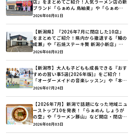
店』をまとめてご紹介！人気ラーメン店の新
ブランド「らぁめん 鳥紬麦」や「らぁめん
しょうがの空」など盛りだくさん♪
2026年08月01日
【新潟県】『2026年7月に閉店した10店』
をまとめてご紹介！県内から撤退する「鰻の
成瀬」や「石焼ステーキ贅 新潟小新店」が
営業に幕…。
2026年08月02日
【新潟市】大人も子どもも成長できる『おす
すめの習い事5選(2026年版)』をご紹介！
「オーダーメイドの音楽レッスン」や「本格
キックボクシング」で新しい自分を見つけよ
2026年07月24日
う♪
【2026年7月】新潟で話題になった地域ニュ
ーストップ10を発表！「らぁめん しょうが
の空」や「ラーメン豚山」など開店・閉店の
注目記事をランキングでご紹介♪
2026年08月03日