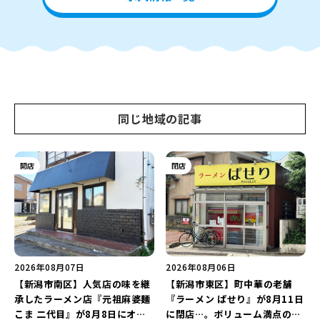
同じ地域の記事
開店
閉店
2026年08月07日
2026年08月06日
【新潟市南区】人気店の味を継
【新潟市東区】町中華の老舗
承したラーメン店『元祖麻婆麺
『ラーメン ぱせり』が8月11日
こま 二代目』が8月8日にオー
に閉店…。ボリューム満点の名