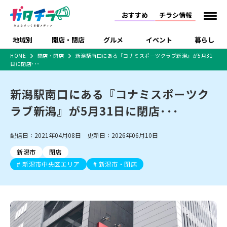
おすすめ
チラシ情報
地域別
開店・閉店
グルメ
イベント
暮らし
HOME
開店・閉店
新潟駅南口にある『コナミスポーツクラブ新潟』が5月31
日に閉店･･･
食品スーパー・コンビ
戸建住宅・マンショ
特売セール
インタビュー
ニ
ン・土地
住宅メーカー・工務
新潟駅南口にある『コナミスポーツク
新潟市
開店
ラーメン
体験・販売
施設・ショップ
下越
閉店
現地レポート
祭り・伝統行事
店
ラブ新潟』が5月31日に閉店･･･
ショッピングモール・
ドラッグストア・ホーム
特集・まとめ記事
大型施設
センター
食品メーカー・県産
リニューアル・移転
休業
開店まとめ
閉店まとめ
中越
和食
趣味・展示会
上越
洋食
ライブ・コンサート
配信日：2021年04月08日 更新日：2026年06月10日
品
新潟市・開店
新潟市・閉店
長岡市・開店
新潟市
閉店
セツコママ
ランキング
新潟人
キャンペーン
ファッション
生活サービス
長岡市・閉店
上越市・開店
上越市・閉店
新潟市中央区エリア
新潟市・閉店
開店まとめ
閉店まとめ
人気記事まとめ
定食まとめ
にいがた酒の陣・新潟
習い事・塾
アパレル・雑貨
フィットネス・ジム
佐渡
スイーツ
スポーツ
ランチ
ラーメン・開店
ラーメン・閉店
酒月
ラーメンまとめ
飲食店まとめ
観光スポット
温泉・入浴
ホテル
旅館
水族館
インテリア・雑貨
外食・テイクアウト
リラクゼーション・整体
スキー場
リユース・買取
新車・中古車・カー用品
旅行・レジャー
家電・携帯電話
新潟市中央区
ご当地グルメ
セミナー・講演会
新潟市東区
食べ歩き
子ども向け
テイクアウト
新潟市西区
花火大会
新潟市北区
季節・期間限定
入場無料
病院・クリニック
イオンモール
ラブラ万代・ラブラ2
冠婚葬祭
習い事・塾
通販・EC
イベント
求人