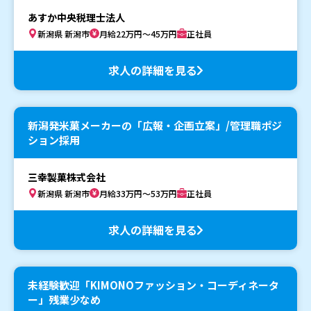
あすか中央税理士法人
新潟県 新潟市
月給22万円～45万円
正社員
求人の詳細を見る
新潟発米菓メーカーの「広報・企画立案」/管理職ポジ
ション採用
三幸製菓株式会社
新潟県 新潟市
月給33万円～53万円
正社員
求人の詳細を見る
未経験歓迎「KIMONOファッション・コーディネータ
ー」残業少なめ