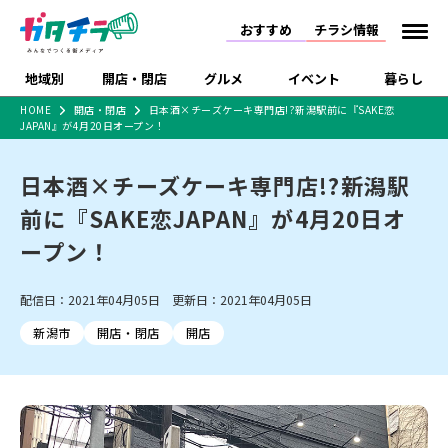
おすすめ
チラシ情報
地域別
開店・閉店
グルメ
イベント
暮らし
HOME
開店・閉店
日本酒×チーズケーキ専門店!?新潟駅前に『SAKE恋
JAPAN』が4月20日オープン！
食品スーパー・コンビ
戸建住宅・マンショ
特売セール
インタビュー
ニ
ン・土地
住宅メーカー・工務
日本酒×チーズケーキ専門店!?新潟駅
新潟市
開店
ラーメン
体験・販売
施設・ショップ
下越
閉店
現地レポート
祭り・伝統行事
店
前に『SAKE恋JAPAN』が4月20日オ
ショッピングモール・
ドラッグストア・ホーム
特集・まとめ記事
大型施設
センター
ープン！
食品メーカー・県産
リニューアル・移転
休業
開店まとめ
閉店まとめ
中越
和食
趣味・展示会
上越
洋食
ライブ・コンサート
品
新潟市・開店
新潟市・閉店
長岡市・開店
配信日：2021年04月05日 更新日：2021年04月05日
セツコママ
ランキング
新潟人
キャンペーン
ファッション
生活サービス
長岡市・閉店
上越市・開店
上越市・閉店
開店まとめ
閉店まとめ
人気記事まとめ
定食まとめ
新潟市
開店・閉店
開店
にいがた酒の陣・新潟
習い事・塾
アパレル・雑貨
フィットネス・ジム
佐渡
スイーツ
スポーツ
ランチ
ラーメン・開店
ラーメン・閉店
酒月
ラーメンまとめ
飲食店まとめ
観光スポット
温泉・入浴
ホテル
旅館
水族館
インテリア・雑貨
外食・テイクアウト
リラクゼーション・整体
スキー場
リユース・買取
新車・中古車・カー用品
旅行・レジャー
家電・携帯電話
新潟市中央区
ご当地グルメ
セミナー・講演会
新潟市東区
食べ歩き
子ども向け
テイクアウト
新潟市西区
花火大会
新潟市北区
季節・期間限定
入場無料
病院・クリニック
イオンモール
ラブラ万代・ラブラ2
冠婚葬祭
習い事・塾
通販・EC
イベント
求人