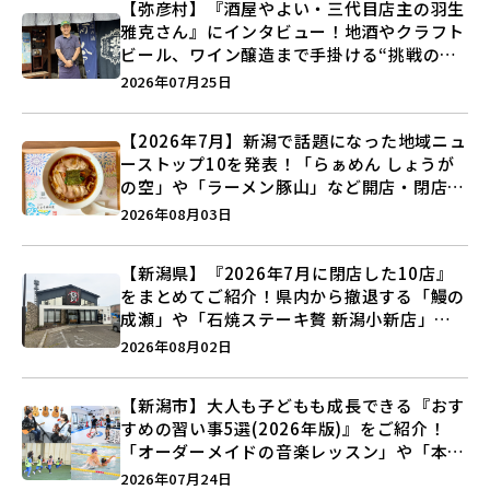
【弥彦村】『酒屋やよい・三代目店主の羽生
雅克さん』にインタビュー！地酒やクラフト
ビール、ワイン醸造まで手掛ける“挑戦の歴
史”に迫る♪
2026年07月25日
【2026年7月】新潟で話題になった地域ニュ
ーストップ10を発表！「らぁめん しょうが
の空」や「ラーメン豚山」など開店・閉店の
注目記事をランキングでご紹介♪
2026年08月03日
【新潟県】『2026年7月に閉店した10店』
をまとめてご紹介！県内から撤退する「鰻の
成瀬」や「石焼ステーキ贅 新潟小新店」が
営業に幕…。
2026年08月02日
【新潟市】大人も子どもも成長できる『おす
すめの習い事5選(2026年版)』をご紹介！
「オーダーメイドの音楽レッスン」や「本格
キックボクシング」で新しい自分を見つけよ
2026年07月24日