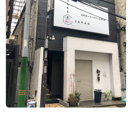
新潟市南区
カフェ
住宅展示場
居酒屋・バー
新潟市江南区
完成見学会
焼肉
学生スポーツ
新潟市秋葉区
パスタ
アルビレックス
新潟市西蒲区
ビルボードプレイスBP
新潟伊勢丹
ピア万代
官公庁・自治体
新潟市 チラシ
長岡・見附 チラシ
村上・関川
パン・ベーカリー
新発田・聖籠
タレカツ・豚カツ
胎内・粟島
デカ盛り・大盛り
リバーサイド千秋
パティオPATIO
上越・妙高・糸魚川 チラシ
注目 チラシ
週末セール
三条・加茂・田上
旨辛・激辛
定食・町定食
五泉・阿賀野・阿賀
海鮮・鮨
燕・弥彦
そば・うどん
火曜セール
オープン・リニューアルセール
長岡・見附
日本酒・新潟清酒
小千谷・十日町・津南
ワイン・クラフトビール
魚沼・南魚沼・湯沢
周年祭・感謝祭セール
年末・初売りセール
柏崎・刈羽・出雲崎
ケーキ・パフェ
ビアガーデン・暑気払い
上越・妙高・糸魚川
忘新年会・歓送迎会