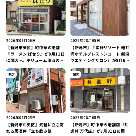
2026年08月06日
2026年08月05日
【新潟市東区】町中華の老舗
【新潟市】『星野リゾート 軽井
『ラーメン ぱせり』が8月11日
沢ホテルブレストンコート 新潟
に閉店…。ボリューム満点の名
ウエディングサロン』が8月6日
店が幕を閉じる。
にオープン！軽井沢ウエディン
グを万代で相談しよう♪
開店
閉店
2026年08月05日
2026年08月05日
【新潟市中央区】気軽に立ち寄
【新潟市】町中華の老舗店『共
れる居酒屋『立ち飲み処
進軒 万代店』が7月31日に閉