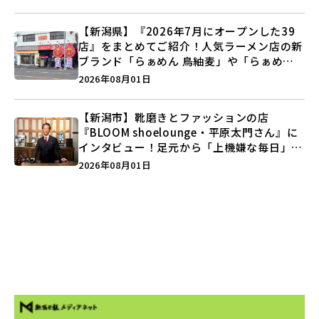
う♪
【新潟県】『2026年7月にオープンした39
店』をまとめてご紹介！人気ラーメン店の新
ブランド「らぁめん 鳥紬麦」や「らぁめん
しょうがの空」など盛りだくさん♪
2026年08月01日
【新潟市】靴磨きとファッションの店
『BLOOM shoelounge・平原太門さん』に
インタビュー！足元から「上機嫌な毎日」を
つくる装いの提案とは？
2026年08月01日