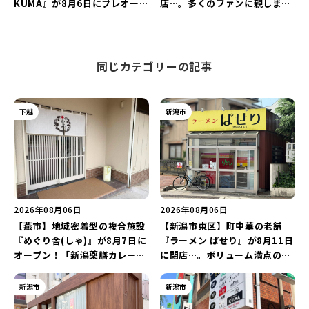
KUMA』が8月6日にプレオープ
店…。多くのファンに親しまれ
ン！“1杯目のドリンクが半
た名店が長年の営業に幕。
額”になるキャンペーンを開催
♪
同じカテゴリーの記事
下越
新潟市
2026年08月06日
2026年08月06日
【燕市】地域密着型の複合施設
【新潟市東区】町中華の老舗
『めぐり舎(しゃ)』が8月7日に
『ラーメン ぱせり』が8月11日
オープン！「新潟薬膳カレー
に閉店…。ボリューム満点の名
Ricca」のレシピを受け継いだ
店が幕を閉じる。
メニューや漆喰アートを楽しも
新潟市
新潟市
う♪