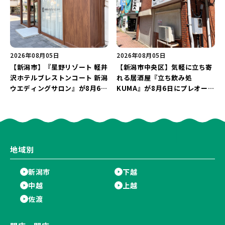
2026年08月05日
2026年08月05日
【新潟市】『星野リゾート 軽井
【新潟市中央区】気軽に立ち寄
沢ホテルブレストンコート 新潟
れる居酒屋『立ち飲み処
ウエディングサロン』が8月6日
KUMA』が8月6日にプレオープ
にオープン！軽井沢ウエディン
ン！“1杯目のドリンクが半
グを万代で相談しよう♪
額”になるキャンペーンを開催
♪
地域別
新潟市
下越
中越
上越
佐渡