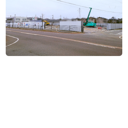
新潟市南区
カフェ
住宅展示場
居酒屋・バー
新潟市江南区
完成見学会
焼肉
学生スポーツ
新潟市秋葉区
パスタ
アルビレックス
新潟市西蒲区
ビルボードプレイスBP
新潟伊勢丹
ピア万代
官公庁・自治体
新潟市 チラシ
長岡・見附 チラシ
村上・関川
パン・ベーカリー
新発田・聖籠
タレカツ・豚カツ
胎内・粟島
デカ盛り・大盛り
リバーサイド千秋
パティオPATIO
上越・妙高・糸魚川 チラシ
注目 チラシ
週末セール
三条・加茂・田上
旨辛・激辛
定食・町定食
五泉・阿賀野・阿賀
海鮮・鮨
燕・弥彦
そば・うどん
火曜セール
オープン・リニューアルセール
長岡・見附
日本酒・新潟清酒
小千谷・十日町・津南
ワイン・クラフトビール
魚沼・南魚沼・湯沢
周年祭・感謝祭セール
年末・初売りセール
柏崎・刈羽・出雲崎
ケーキ・パフェ
ビアガーデン・暑気払い
上越・妙高・糸魚川
忘新年会・歓送迎会