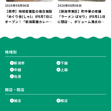
2026年08月06日
2026年08月06日
【燕市】地域密着型の複合施設
【新潟市東区】町中華の老舗
『めぐり舎(しゃ)』が8月7日に
『ラーメン ぱせり』が8月11日
オープン！「新潟薬膳カレー
に閉店…。ボリューム満点の名
Ricca」のレシピを受け継いだ
店が幕を閉じる。
メニューや漆喰アートを楽しも
う♪
地域別
新潟市
下越
中越
上越
佐渡
開店・閉店
開店
閉店