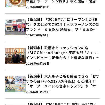
の空」や「ラーメン豚山」など開店・閉店の
注目記事をランキングでご紹介♪
2026年08月03日
【新潟県】『2026年7月にオープンした39
店』をまとめてご紹介！人気ラーメン店の新
ブランド「らぁめん 鳥紬麦」や「らぁめん
しょうがの空」など盛りだくさん♪
2026年08月01日
【新潟市】靴磨きとファッションの店
『BLOOM shoelounge・平原太門さん』に
インタビュー！足元から「上機嫌な毎日」を
つくる装いの提案とは？
2026年08月01日
【新潟市】大人も子どもも成長できる『おす
すめの習い事5選(2026年版)』をご紹介！
「オーダーメイドの音楽レッスン」や「本格
キックボクシング」で新しい自分を見つけよ
2026年07月24日
う♪
【新潟県】『2026年7月に閉店した10店』