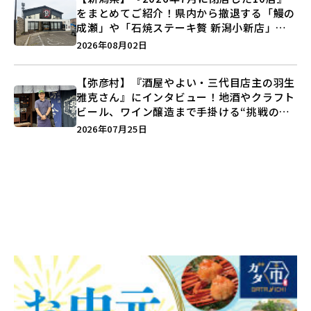
をまとめてご紹介！県内から撤退する「鰻の
成瀬」や「石焼ステーキ贅 新潟小新店」が
営業に幕…。
2026年08月02日
【弥彦村】『酒屋やよい・三代目店主の羽生
雅克さん』にインタビュー！地酒やクラフト
ビール、ワイン醸造まで手掛ける“挑戦の歴
史”に迫る♪
2026年07月25日