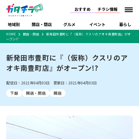
おすすめ
チラシ情報
地域別
開店・閉店
グルメ
イベント
暮らし
HOME
開店・閉店
新発田市豊町に『（仮称）クスリのアオキ南豊町店』がオ
ープン!?
食品スーパー・コンビ
戸建住宅・マンショ
特売セール
インタビュー
ニ
ン・土地
住宅メーカー・工務
新発田市豊町に『（仮称）クスリのア
新潟市
開店
ラーメン
体験・販売
施設・ショップ
下越
閉店
現地レポート
祭り・伝統行事
店
オキ南豊町店』がオープン!?
ショッピングモール・
ドラッグストア・ホーム
特集・まとめ記事
大型施設
センター
食品メーカー・県産
リニューアル・移転
休業
開店まとめ
閉店まとめ
中越
和食
趣味・展示会
上越
洋食
ライブ・コンサート
配信日：2021年04月03日 更新日：2021年04月03日
品
新潟市・開店
新潟市・閉店
長岡市・開店
下越
開店・閉店
開店
セツコママ
ランキング
新潟人
キャンペーン
ファッション
生活サービス
長岡市・閉店
上越市・開店
上越市・閉店
開店まとめ
閉店まとめ
人気記事まとめ
定食まとめ
にいがた酒の陣・新潟
習い事・塾
アパレル・雑貨
フィットネス・ジム
佐渡
スイーツ
スポーツ
ランチ
ラーメン・開店
ラーメン・閉店
酒月
ラーメンまとめ
飲食店まとめ
観光スポット
温泉・入浴
ホテル
旅館
水族館
インテリア・雑貨
外食・テイクアウト
リラクゼーション・整体
スキー場
リユース・買取
新車・中古車・カー用品
旅行・レジャー
家電・携帯電話
新潟市中央区
ご当地グルメ
セミナー・講演会
新潟市東区
食べ歩き
子ども向け
テイクアウト
新潟市西区
花火大会
新潟市北区
季節・期間限定
入場無料
病院・クリニック
イオンモール
ラブラ万代・ラブラ2
冠婚葬祭
習い事・塾
通販・EC
イベント
求人