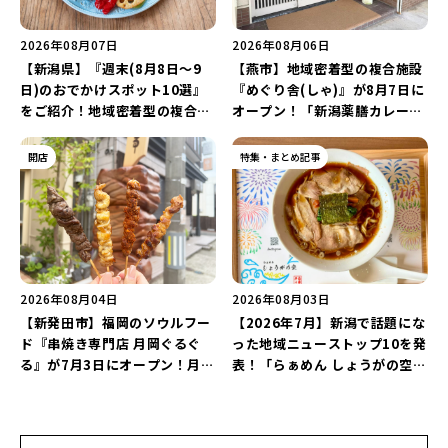
2026年08月07日
2026年08月06日
【新潟県】『週末(8月8日～9
【燕市】地域密着型の複合施設
日)のおでかけスポット10選』
『めぐり舎(しゃ)』が8月7日に
をご紹介！地域密着型の複合施
オープン！「新潟薬膳カレー
設「めぐり舎」や「シーナシー
Ricca」のレシピを受け継いだ
ナ丸大新潟のサマーフェスタ
メニューや漆喰アートを楽しも
開店
特集・まとめ記事
2026」がおすすめ♪
う♪
2026年08月04日
2026年08月03日
【新発田市】福岡のソウルフー
【2026年7月】新潟で話題にな
ド『串焼き専門店 月岡ぐるぐ
った地域ニューストップ10を発
る』が7月3日にオープン！月岡
表！「らぁめん しょうがの空」
温泉街の新スポットで「新潟食
や「ラーメン豚山」など開店・
材を使ったぐるぐる串焼き」を
閉店の注目記事をランキングで
堪能しよう♪
ご紹介♪