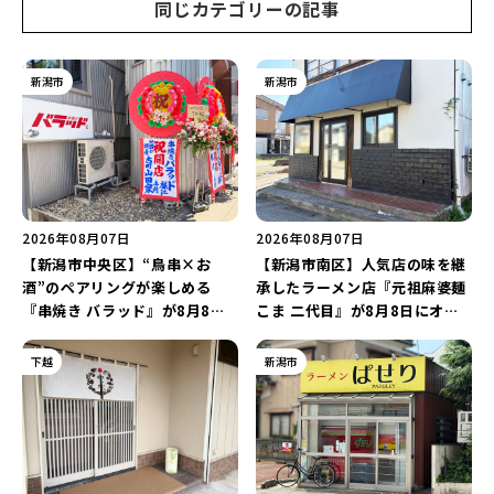
同じカテゴリーの記事
新潟市
新潟市
2026年08月07日
2026年08月07日
【新潟市中央区】“鳥串×お
【新潟市南区】人気店の味を継
酒”のペアリングが楽しめる
承したラーメン店『元祖麻婆麺
『串焼き バラッド』が8月8日
こま 二代目』が8月8日にオー
にオープン！厳選した地酒もラ
プン！多くのファンに親しまれ
インアップ♪
た「麻婆麺」を復刻♪
下越
新潟市