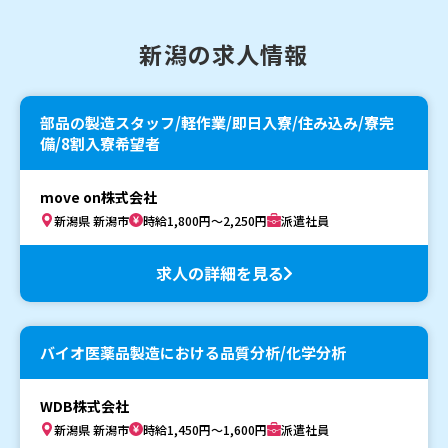
新潟の求人情報
部品の製造スタッフ/軽作業/即日入寮/住み込み/寮完
備/8割入寮希望者
move on株式会社
新潟県 新潟市
時給1,800円～2,250円
派遣社員
求人の詳細を見る
バイオ医薬品製造における品質分析/化学分析
WDB株式会社
新潟県 新潟市
時給1,450円～1,600円
派遣社員