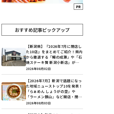
PR
おすすめ記事ピックアップ
【新潟県】『2026年7月に閉店し
た10店』をまとめてご紹介！県内
から撤退する「鰻の成瀬」や「石
焼ステーキ贅 新潟小新店」が営
業に幕…。
2026年08月02日
【2026年7月】新潟で話題になっ
た地域ニューストップ10を発表！
「らぁめん しょうがの空」や
「ラーメン豚山」など開店・閉店
の注目記事をランキングでご紹介
2026年08月03日
♪