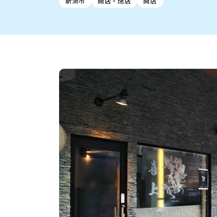
新潟市
開店・閉店
開店
新潟市中央区
ご当地グルメ
セミナー・講演会
新潟市東区
食べ歩き
子ども向け
テイクアウ
新潟市西
花火
イベント
求人
官公庁・自治体
新発田・聖籠
デカ盛り・大盛り
胎内・粟島
旨辛・激辛
三条・加
定食
火曜セール
オープン・リニューアルセ
柏崎・刈羽・出雲崎
ビアガーデン・暑気払い
上越・妙高・糸魚
忘新年会・歓