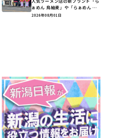
人気ラーメン店の新ブランド「ら
ぁめん 鳥紬麦」や「らぁめん し
ょうがの空」など盛りだくさん♪
2026年08月01日