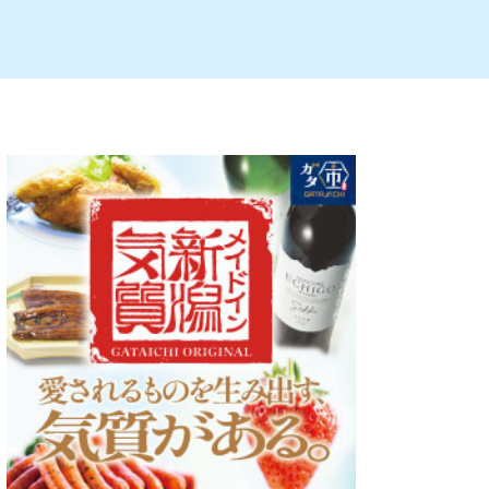
ルビレックス
新潟市西蒲区
パン・ベーカリー
村上・関川
タレカツ・豚カツ
注目 チラシ
週末セール
・十日町・津南
・クラフトビール
魚沼・南魚沼・湯沢
ケーキ・パフェ