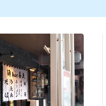
ト
区
大会
新潟市北区
季節・期間限定
入場無料
新潟市南区
住宅展示場
カフェ
新潟市江南区
完成見学会
居酒屋・バー
学生スポーツ
新潟市秋葉区
焼肉
パスタ
ア
新潟市 チラシ
長岡・見附 チラシ
上越・妙高・糸魚川 チラシ
茂・田上
・町定食
五泉・阿賀野・阿賀
海鮮・鮨
そば・うどん
燕・弥彦
日本酒・新潟清酒
長岡・見附
小千谷
ワイン
ール
周年祭・感謝祭セール
年末・初売りセール
川
送迎会