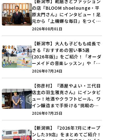
【新潟市】靴磨きとファッション
の店『BLOOM shoelounge・平
原太門さん』にインタビュー！足
元から「上機嫌な毎日」をつくる
装いの提案とは？
2026年08月01日
【新潟市】大人も子どもも成長で
きる『おすすめの習い事5選
(2026年版)』をご紹介！「オーダ
ーメイドの音楽レッスン」や「本
格キックボクシング」で新しい自
2026年07月24日
分を見つけよう♪
【弥彦村】『酒屋やよい・三代目
店主の羽生雅克さん』にインタビ
ュー！地酒やクラフトビール、ワ
イン醸造まで手掛ける“挑戦の歴
史”に迫る♪
2026年07月25日
【新潟県】『2026年7月にオープ
ンした39店』をまとめてご紹介！