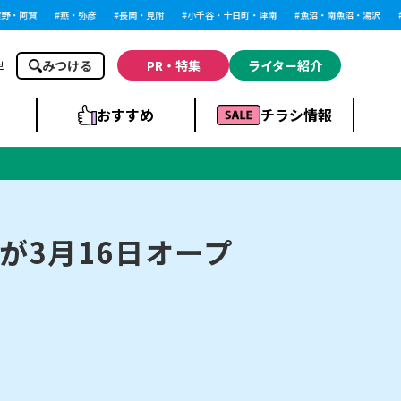
・阿賀
燕・弥彦
長岡・見附
小千谷・十日町・津南
魚沼・南魚沼・湯沢
柏
みつける
PR・特集
ライター紹介
せ
おすすめ
チラシ情報
ドラッグストア・ホ
ライブ・コンサー
ームセンター
上越
洋食
ト
が3月16日オープ
まとめ
族館
長岡市・閉店
リラクゼーション・整体
ラーメンまとめ
上越市・開店
飲食店まとめ
スBP
新潟伊勢丹
ピア万代
冠婚葬祭
習い事・塾
通販・EC