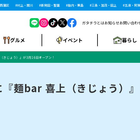
区
村上・関川
新発田・聖籠
胎内・粟島
三条・加茂・田上
五泉・阿賀野
ガタチラとは
お知らせ
お問い合わ
暮らし
グルメ
イベント
上（きじょう）』が3月16日オープン！
ショッピングモー
戸建住宅・マンショ
住宅メーカー・工
食品メーカー・県
特集・まとめ記
ル・大型施設
ン・土地
下越
閉店
現地レポート
祭り・伝統行事
インタビュー
中越
和食
趣味・展示会
務店
産品
事
『麺bar 喜上（きじょう）』
にいがた酒の陣・新
め
トネス・ジム
キャンペーン
閉店まとめ
開店まとめ
観光スポット
新潟市・開店
閉店まとめ
温泉・入浴
新潟市・閉店
人気記事まとめ
ホテル
長岡市・開店
旅館
定食
水
生活サービス
潟酒月
ランチ
リニック
メン・閉店
イオンモール
ラブラ万代・ラブラ2
ビルボードプレイ
新車・中古車・カー用品
旅行・レジャー
家電・携帯電話