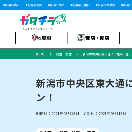
新潟市西区
新潟市北区
新潟市南区
新潟市江南区
新潟市秋葉区
新潟市西蒲
地域別
開店・閉店
HOME
開店・閉店
新潟市中央区東大通に『麺bar 喜
食品スーパー・コ
新潟市
開店
ラーメン
体験・販売
施設・ショップ
特売セール
ンビニ
新潟市中央区東大通に
ン！
リニューアル・移転
習い事・塾
セツコママ
アパレル・雑貨
ランキング
休業
新潟人
開店まと
フィッ
ファッション
佐渡
スイーツ
スポーツ
上越市・閉店
スキー場
リユース・買取
ラーメン・開店
病院・ク
ラー
配信日：2021年03月13日 更新日：2021年03月13日
リバーサイド千秋
パティオPATIO
インテリア・雑貨
外食・テイクアウト