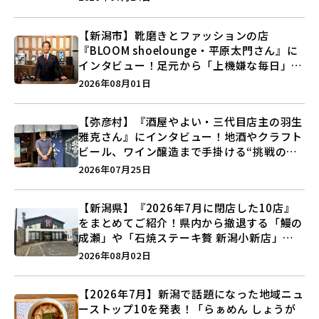
う♪
【新潟市】靴磨きとファッションの店
『BLOOM shoelounge・平原太門さん』に
インタビュー！足元から「上機嫌な毎日」を
つくる装いの提案とは？
2026年08月01日
【弥彦村】『酒屋やよい・三代目店主の羽生
雅克さん』にインタビュー！地酒やクラフト
ビール、ワイン醸造まで手掛ける“挑戦の歴
史”に迫る♪
2026年07月25日
【新潟県】『2026年7月に閉店した10店』
をまとめてご紹介！県内から撤退する「鰻の
成瀬」や「石焼ステーキ贅 新潟小新店」が
営業に幕…。
2026年08月02日
【2026年7月】新潟で話題になった地域ニュ
ーストップ10を発表！「らぁめん しょうが