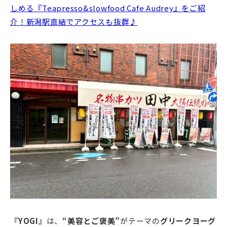
しめる『Teapresso&slowfood Cafe Audrey』をご紹
介！新潟駅直結でアクセスも抜群♪
『YOGI』
は、
“美容とご褒美”
がテーマの
グリークヨーグ