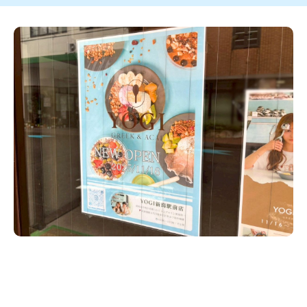
新潟市南区
カフェ
住宅展示場
居酒屋・バー
新潟市江南区
完成見学会
焼肉
学生スポーツ
新潟市秋葉区
パスタ
アルビレックス
新潟市西蒲区
ビルボードプレイスBP
新潟伊勢丹
ピア万代
官公庁・自治体
新潟市 チラシ
長岡・見附 チラシ
村上・関川
パン・ベーカリー
新発田・聖籠
タレカツ・豚カツ
胎内・粟島
デカ盛り・大盛り
リバーサイド千秋
パティオPATIO
上越・妙高・糸魚川 チラシ
注目 チラシ
週末セール
三条・加茂・田上
旨辛・激辛
定食・町定食
五泉・阿賀野・阿賀
海鮮・鮨
燕・弥彦
そば・うどん
火曜セール
オープン・リニューアルセール
長岡・見附
日本酒・新潟清酒
小千谷・十日町・津南
ワイン・クラフトビール
魚沼・南魚沼・湯沢
周年祭・感謝祭セール
年末・初売りセール
柏崎・刈羽・出雲崎
ケーキ・パフェ
ビアガーデン・暑気払い
上越・妙高・糸魚川
忘新年会・歓送迎会