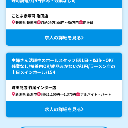
寿司調理/月9日休み・残業なし可
ことぶき寿司 亀田店
新潟県 新潟市
月給29万100円～50万円
正社員
求人の詳細を見る
主婦さん活躍中のホールスタッフ!週1日～&3h～OK/
残業なし/扶養内OK/絶品まかないが1円/ラーメン店の
土日メインホール/154
町田商店 竹尾インター店
新潟県 新潟市
時給1,100円～1,375円
アルバイト・パート
求人の詳細を見る