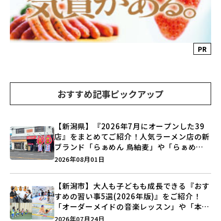
PR
おすすめ記事ピックアップ
【新潟県】『2026年7月にオープンした39
店』をまとめてご紹介！人気ラーメン店の新
ブランド「らぁめん 鳥紬麦」や「らぁめん
しょうがの空」など盛りだくさん♪
2026年08月01日
【新潟市】大人も子どもも成長できる『おす
すめの習い事5選(2026年版)』をご紹介！
「オーダーメイドの音楽レッスン」や「本格
キックボクシング」で新しい自分を見つけよ
2026年07月24日