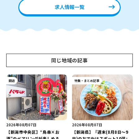
求人情報一覧
同じ地域の記事
開店
特集・まとめ記事
2026年08月07日
2026年08月07日
【新潟市中央区】“鳥串×お
【新潟県】『週末(8月8日～9
酒”のペアリングが楽しめる
日)のおでかけスポット10選』