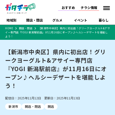
おすすめ
チラシ情報
地域別
開店・閉店
グルメ
イベント
暮らし
HOME
開店・閉店
【新潟市中央区】県内に初出店！グリークヨーグルト&アサ
イー専門店『YOGI 新潟駅前店』が11月16日にオープン♪ヘルシーデザートを堪能し
食品スーパー・コンビ
戸建住宅・マンショ
特売セール
インタビュー
よう！
ニ
ン・土地
住宅メーカー・工務
新潟市
開店
ラーメン
体験・販売
施設・ショップ
下越
閉店
現地レポート
祭り・伝統行事
店
【新潟市中央区】県内に初出店！グリ
ショッピングモール・
ドラッグストア・ホーム
特集・まとめ記事
ークヨーグルト&アサイー専門店
大型施設
センター
食品メーカー・県産
『YOGI 新潟駅前店』が11月16日にオ
リニューアル・移転
休業
開店まとめ
閉店まとめ
中越
和食
趣味・展示会
上越
洋食
ライブ・コンサート
品
新潟市・開店
新潟市・閉店
長岡市・開店
ープン♪ヘルシーデザートを堪能しよ
セツコママ
ランキング
新潟人
キャンペーン
ファッション
生活サービス
長岡市・閉店
上越市・開店
上越市・閉店
う！
開店まとめ
閉店まとめ
人気記事まとめ
定食まとめ
にいがた酒の陣・新潟
習い事・塾
アパレル・雑貨
フィットネス・ジム
佐渡
スイーツ
スポーツ
ランチ
ラーメン・開店
ラーメン・閉店
酒月
ラーメンまとめ
飲食店まとめ
観光スポット
温泉・入浴
ホテル
旅館
水族館
配信日：2025年11月12日 更新日：2025年11月13日
インテリア・雑貨
外食・テイクアウト
リラクゼーション・整体
スキー場
リユース・買取
新車・中古車・カー用品
旅行・レジャー
家電・携帯電話
新潟市
開店・閉店
開店
新潟市中央区
ご当地グルメ
セミナー・講演会
新潟市東区
食べ歩き
子ども向け
テイクアウト
新潟市西区
花火大会
新潟市北区
季節・期間限定
入場無料
病院・クリニック
イオンモール
ラブラ万代・ラブラ2
冠婚葬祭
習い事・塾
通販・EC
イベント
求人