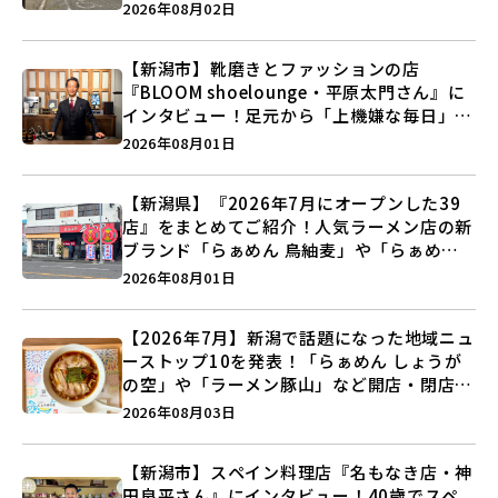
営業に幕…。
2026年08月02日
【新潟市】靴磨きとファッションの店
『BLOOM shoelounge・平原太門さん』に
インタビュー！足元から「上機嫌な毎日」を
つくる装いの提案とは？
2026年08月01日
【新潟県】『2026年7月にオープンした39
店』をまとめてご紹介！人気ラーメン店の新
ブランド「らぁめん 鳥紬麦」や「らぁめん
しょうがの空」など盛りだくさん♪
2026年08月01日
【2026年7月】新潟で話題になった地域ニュ
ーストップ10を発表！「らぁめん しょうが
の空」や「ラーメン豚山」など開店・閉店の
注目記事をランキングでご紹介♪
2026年08月03日
【新潟市】スペイン料理店『名もなき店・神
田良平さん』にインタビュー！40歳でスペ