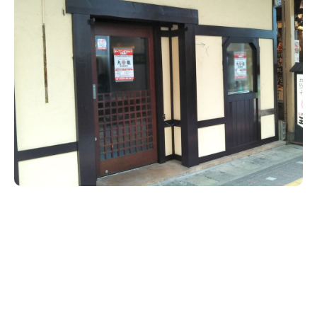
新潟市南区
カフェ
住宅展示場
居酒屋・バー
新潟市江南区
完成見学会
焼肉
学生スポーツ
新潟市秋葉区
パスタ
アルビレックス
新潟市西蒲区
ビルボードプレイスBP
新潟伊勢丹
ピア万代
官公庁・自治体
新潟市 チラシ
長岡・見附 チラシ
村上・関川
パン・ベーカリー
新発田・聖籠
タレカツ・豚カツ
胎内・粟島
デカ盛り・大盛り
リバーサイド千秋
パティオPATIO
上越・妙高・糸魚川 チラシ
注目 チラシ
週末セール
三条・加茂・田上
旨辛・激辛
定食・町定食
五泉・阿賀野・阿賀
海鮮・鮨
燕・弥彦
そば・うどん
火曜セール
オープン・リニューアルセール
長岡・見附
日本酒・新潟清酒
小千谷・十日町・津南
ワイン・クラフトビール
魚沼・南魚沼・湯沢
周年祭・感謝祭セール
年末・初売りセール
柏崎・刈羽・出雲崎
ケーキ・パフェ
ビアガーデン・暑気払い
上越・妙高・糸魚川
忘新年会・歓送迎会