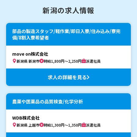
新潟の求人情報
部品の製造スタッフ/軽作業/即日入寮/住み込み/寮完
備/8割入寮希望者
move on株式会社
新潟県 新潟市
時給1,800円～2,250円
派遣社員
求人の詳細を見る
農薬や医薬品の品質検査/化学分析
WDB株式会社
新潟県 上越市
時給1,300円～1,350円
派遣社員