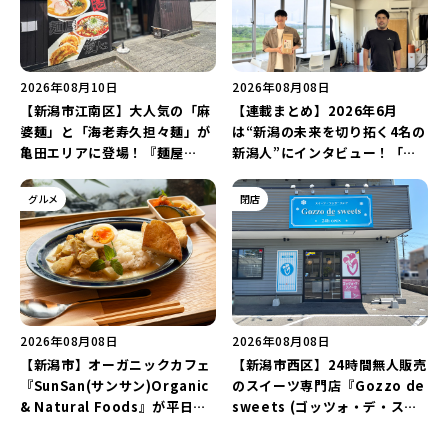
2026年08月10日
2026年08月08日
【新潟市江南区】大人気の「麻
【連載まとめ】2026年6月
婆麺」と「海老寿久担々麺」が
は“新潟の未来を切り拓く4名の
亀田エリアに登場！『麺屋
新潟人”にインタビュー！「学
Aishin愛心』が亀田本町にオー
生起業家」や「料理専門のフォ
プン予定♪
トグラファー」など要チェック
グルメ
閉店
♪
2026年08月08日
2026年08月08日
【新潟市】オーガニックカフェ
【新潟市西区】24時間無人販売
『SunSan(サンサン)Organic
のスイーツ専門店『Gozzo de
& Natural Foods』が平日ラ
sweets (ゴッツォ・デ・スイ
ンチも7月24日からスタート！
ーツ) 新潟本店』が8月9日に閉