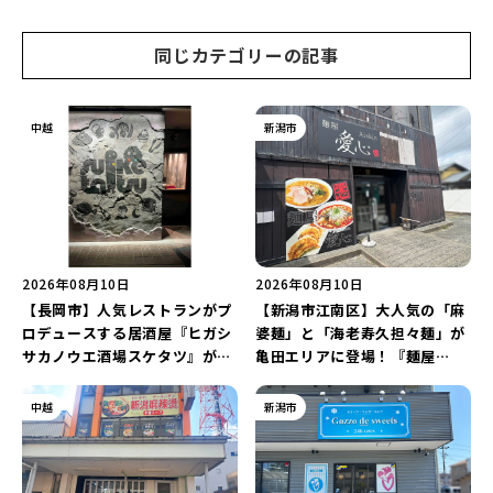
「抗酸化☆レモンチキンカレ
店…。一部商品は姉妹店で販売
ー」と「美容と健康を考えたプ
継続！
レートランチ」を実食レポート
同じカテゴリーの記事
♪
中越
新潟市
2026年08月10日
2026年08月10日
【長岡市】人気レストランがプ
【新潟市江南区】大人気の「麻
ロデュースする居酒屋『ヒガシ
婆麺」と「海老寿久担々麺」が
サカノウエ酒場スケタツ』が7
亀田エリアに登場！『麺屋
月25日にオープン！店長イチ押
Aishin愛心』が亀田本町にオー
しの「東坂之上名物!!こぼれマ
プン予定♪
中越
新潟市
ーボー」は必食♪