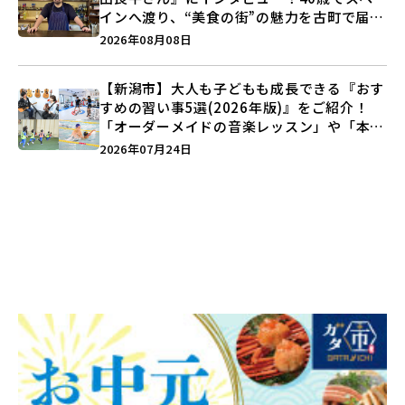
インへ渡り、“美食の街”の魅力を古町で届け
る♪
2026年08月08日
【新潟市】大人も子どもも成長できる『おす
すめの習い事5選(2026年版)』をご紹介！
「オーダーメイドの音楽レッスン」や「本格
キックボクシング」で新しい自分を見つけよ
2026年07月24日
う♪