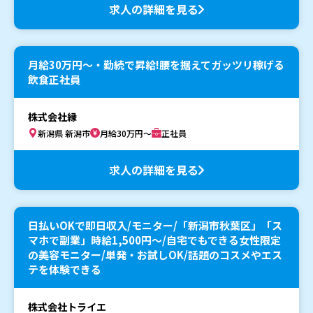
求人の詳細を見る
月給30万円〜・勤続で昇給!腰を据えてガッツリ稼げる
飲食正社員
株式会社縁
新潟県 新潟市
月給30万円～
正社員
求人の詳細を見る
日払いOKで即日収入/モニター/「新潟市秋葉区」「ス
マホで副業」時給1,500円〜/自宅でもできる女性限定
の美容モニター/単発・お試しOK/話題のコスメやエス
テを体験できる
株式会社トライエ