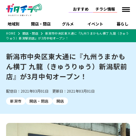
おすすめ
チラシ情報
地域別
開店・閉店
グルメ
イベント
暮らし
HOME
開店・閉店
新潟市中央区東大通に『九州うまかもん横丁 九龍（きゅう
りゅう）新潟駅前店』が3月中旬オープン！
食品スーパー・コンビ
戸建住宅・マンショ
特売セール
インタビュー
ニ
ン・土地
住宅メーカー・工務
新潟市中央区東大通に『九州うまかも
新潟市
開店
ラーメン
体験・販売
施設・ショップ
下越
閉店
現地レポート
祭り・伝統行事
店
ん横丁 九龍（きゅうりゅう）新潟駅前
ショッピングモール・
ドラッグストア・ホーム
特集・まとめ記事
大型施設
センター
店』が3月中旬オープン！
食品メーカー・県産
リニューアル・移転
休業
開店まとめ
閉店まとめ
中越
和食
趣味・展示会
上越
洋食
ライブ・コンサート
品
新潟市・開店
新潟市・閉店
長岡市・開店
配信日：2021年03月01日 更新日：2021年03月01日
セツコママ
ランキング
新潟人
キャンペーン
ファッション
生活サービス
長岡市・閉店
上越市・開店
上越市・閉店
開店まとめ
閉店まとめ
人気記事まとめ
定食まとめ
新潟市
開店・閉店
開店
にいがた酒の陣・新潟
習い事・塾
アパレル・雑貨
フィットネス・ジム
佐渡
スイーツ
スポーツ
ランチ
ラーメン・開店
ラーメン・閉店
酒月
ラーメンまとめ
飲食店まとめ
観光スポット
温泉・入浴
ホテル
旅館
水族館
インテリア・雑貨
外食・テイクアウト
リラクゼーション・整体
スキー場
リユース・買取
新車・中古車・カー用品
旅行・レジャー
家電・携帯電話
新潟市中央区
ご当地グルメ
セミナー・講演会
新潟市東区
食べ歩き
子ども向け
テイクアウト
新潟市西区
花火大会
新潟市北区
季節・期間限定
入場無料
病院・クリニック
イオンモール
ラブラ万代・ラブラ2
冠婚葬祭
習い事・塾
通販・EC
イベント
求人