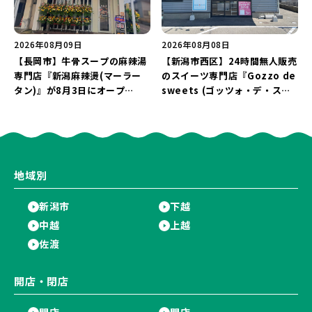
2026年08月09日
2026年08月08日
【長岡市】牛骨スープの麻辣湯
【新潟市西区】24時間無人販売
専門店『新潟麻辣燙(マーラー
のスイーツ専門店『Gozzo de
タン)』が8月3日にオープ
sweets (ゴッツォ・デ・スイ
ン！“ドリンクを1本”もらえる
ーツ) 新潟本店』が8月9日に閉
キャンペーンを実施中♪
店…。一部商品は姉妹店で販売
継続！
地域別
新潟市
下越
中越
上越
佐渡
開店・閉店