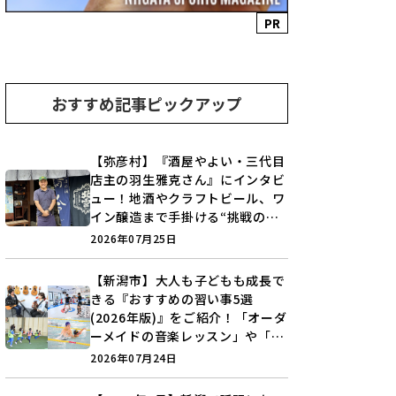
PR
おすすめ記事ピックアップ
【弥彦村】『酒屋やよい・三代目
店主の羽生雅克さん』にインタビ
ュー！地酒やクラフトビール、ワ
イン醸造まで手掛ける“挑戦の歴
史”に迫る♪
2026年07月25日
【新潟市】大人も子どもも成長で
きる『おすすめの習い事5選
(2026年版)』をご紹介！「オーダ
ーメイドの音楽レッスン」や「本
格キックボクシング」で新しい自
2026年07月24日
分を見つけよう♪