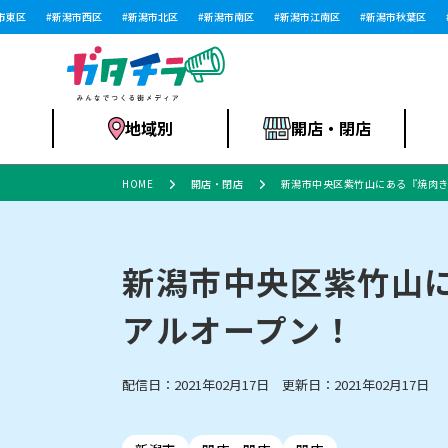
区
新潟市西区
新潟市北区
新潟市南区
新潟市江南区
新潟市秋葉区
新
地域別
開店・閉店
HOME
開店・閉店
新潟市中央区紫竹山にある『焼肉き
食品スーパー・コ
新潟市
開店
ラーメン
体験・販売
施設・ショップ
特売セール
ンビニ
新潟市中央区紫竹山
アルオープン！
リニューアル・移転
習い事・塾
セツコママ
アパレル・雑貨
ランキング
休業
新潟人
開店まと
フィッ
ファッション
佐渡
スイーツ
スポーツ
上越市・閉店
スキー場
リユース・買取
ラーメン・開店
病院・ク
ラー
配信日：2021年02月17日 更新日：2021年02月17日
リバーサイド千秋
パティオPATIO
インテリア・雑貨
外食・テイクアウト