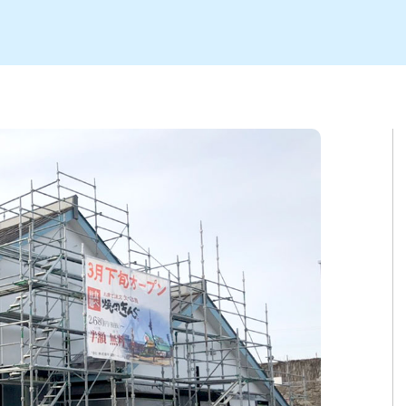
ト
区
大会
新潟市北区
季節・期間限定
入場無料
新潟市南区
住宅展示場
カフェ
新潟市江南区
完成見学会
居酒屋・バー
学生スポーツ
新潟市秋葉区
焼肉
パスタ
ア
新潟市 チラシ
長岡・見附 チラシ
上越・妙高・糸魚川 チラシ
茂・田上
・町定食
五泉・阿賀野・阿賀
海鮮・鮨
そば・うどん
燕・弥彦
日本酒・新潟清酒
長岡・見附
小千谷
ワイン
ール
周年祭・感謝祭セール
年末・初売りセール
川
送迎会