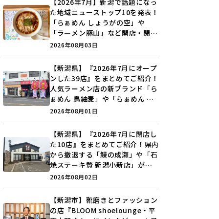
【2026年7月】新潟で話題になっ
た地域ニューストップ10を発表！
「らぁめん しょうがの空」や
「ラーメン豚山」など開店・閉店
の注目記事をランキングでご紹介
2026年08月03日
♪
【新潟県】『2026年7月にオープ
ンした39店』をまとめてご紹介！
人気ラーメン店の新ブランド「ら
ぁめん 鳥紬麦」や「らぁめん し
ょうがの空」など盛りだくさん♪
2026年08月01日
【新潟県】『2026年7月に閉店し
た10店』をまとめてご紹介！県内
から撤退する「鰻の成瀬」や「石
焼ステーキ贅 新潟小新店」が営
業に幕…。
2026年08月02日
【新潟市】靴磨きとファッション
の店『BLOOM shoelounge・平