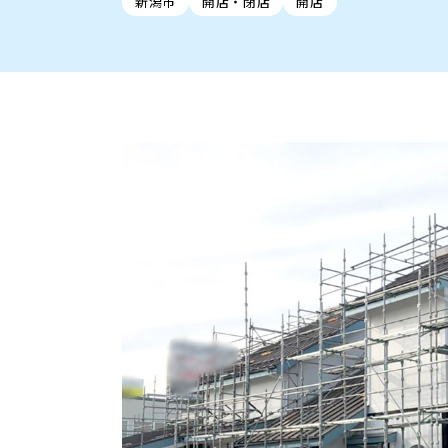
新潟市
開店・閉店
開店
新潟市中央区
ご当地グルメ
セミナー・講演会
新潟市東区
食べ歩き
子ども向け
テイクアウ
新潟市西
花火
イベント
求人
官公庁・自治体
新発田・聖籠
デカ盛り・大盛り
胎内・粟島
旨辛・激辛
三条・加
定食
火曜セール
オープン・リニューアルセ
柏崎・刈羽・出雲崎
ビアガーデン・暑気払い
上越・妙高・糸魚
忘新年会・歓