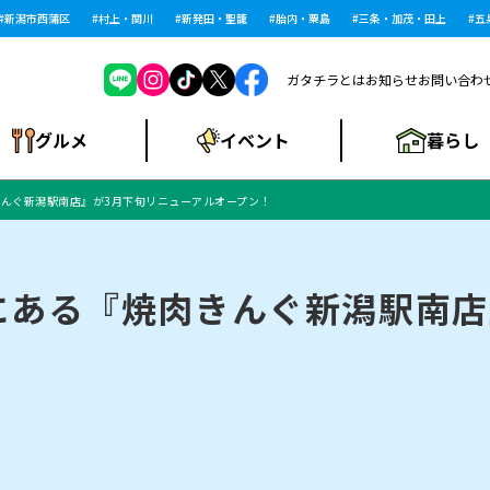
潟市西蒲区
村上・関川
新発田・聖籠
胎内・粟島
三条・加茂・田上
五泉・
ガタチラとは
お知らせ
お問い合わ
暮らし
グルメ
イベント
んぐ新潟駅南店』が3月下旬リニューアルオープン！
ショッピングモー
戸建住宅・マンショ
住宅メーカー・工
食品メーカー・県
特集・まとめ記
ル・大型施設
ン・土地
下越
閉店
現地レポート
祭り・伝統行事
インタビュー
中越
和食
趣味・展示会
務店
産品
事
にある『焼肉きんぐ新潟駅南店
にいがた酒の陣・新
め
トネス・ジム
キャンペーン
閉店まとめ
開店まとめ
観光スポット
新潟市・開店
閉店まとめ
温泉・入浴
新潟市・閉店
人気記事まとめ
ホテル
長岡市・開店
旅館
定食
水
生活サービス
潟酒月
ランチ
リニック
メン・閉店
イオンモール
ラブラ万代・ラブラ2
ビルボードプレイ
新車・中古車・カー用品
旅行・レジャー
家電・携帯電話