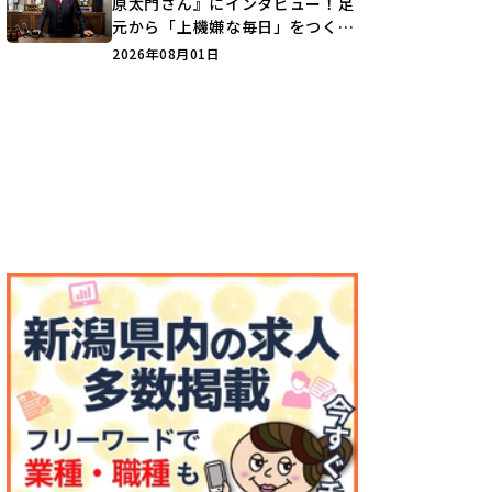
原太門さん』にインタビュー！足
元から「上機嫌な毎日」をつくる
装いの提案とは？
2026年08月01日