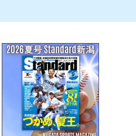
ルビレックス
新潟市西蒲区
パン・ベーカリー
村上・関川
タレカツ・豚カツ
注目 チラシ
週末セール
・十日町・津南
・クラフトビール
魚沼・南魚沼・湯沢
ケーキ・パフェ