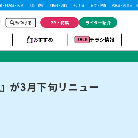
阿賀野・阿賀
燕・弥彦
長岡・見附
小千谷・十日町・津南
魚沼・南魚沼・湯沢
みつける
PR・特集
ライター紹介
せ
おすすめ
チラシ情報
ドラッグストア・ホ
ライブ・コンサー
ームセンター
上越
洋食
ト
』が3月下旬リニュー
まとめ
族館
長岡市・閉店
リラクゼーション・整体
ラーメンまとめ
上越市・開店
飲食店まとめ
スBP
新潟伊勢丹
ピア万代
冠婚葬祭
習い事・塾
通販・EC