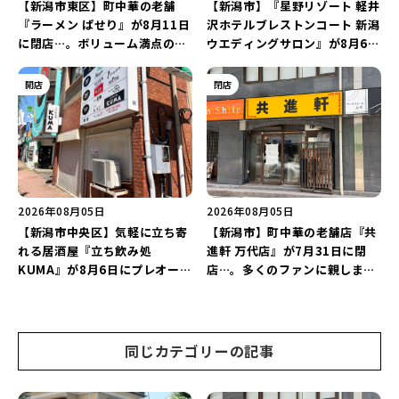
【新潟市東区】町中華の老舗
【新潟市】『星野リゾート 軽井
『ラーメン ぱせり』が8月11日
沢ホテルブレストンコート 新潟
に閉店…。ボリューム満点の名
ウエディングサロン』が8月6日
店が幕を閉じる。
にオープン！軽井沢ウエディン
グを万代で相談しよう♪
開店
閉店
2026年08月05日
2026年08月05日
【新潟市中央区】気軽に立ち寄
【新潟市】町中華の老舗店『共
れる居酒屋『立ち飲み処
進軒 万代店』が7月31日に閉
KUMA』が8月6日にプレオープ
店…。多くのファンに親しまれ
ン！“1杯目のドリンクが半
た名店が長年の営業に幕。
額”になるキャンペーンを開催
♪
同じカテゴリーの記事