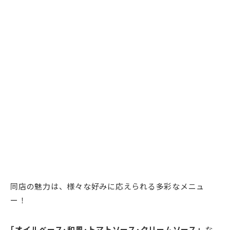
同店の魅力は、様々な好みに応えられる多彩なメニュ
ー！
｢オイルベース･和風･トマトソース･クリームソース」
な