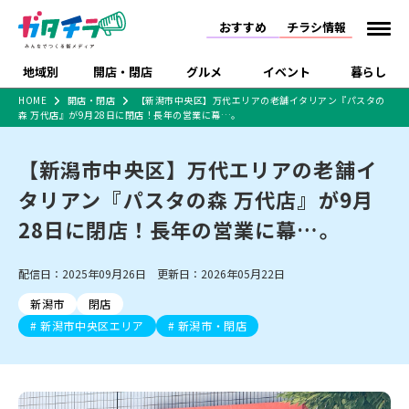
おすすめ
チラシ情報
地域別
開店・閉店
グルメ
イベント
暮らし
HOME
開店・閉店
【新潟市中央区】万代エリアの老舗イタリアン『パスタの
森 万代店』が9月28日に閉店！長年の営業に幕…。
食品スーパー・コンビ
戸建住宅・マンショ
特売セール
インタビュー
ニ
ン・土地
住宅メーカー・工務
【新潟市中央区】万代エリアの老舗イ
新潟市
開店
ラーメン
体験・販売
施設・ショップ
下越
閉店
現地レポート
祭り・伝統行事
店
タリアン『パスタの森 万代店』が9月
ショッピングモール・
ドラッグストア・ホーム
特集・まとめ記事
大型施設
センター
28日に閉店！長年の営業に幕…。
食品メーカー・県産
リニューアル・移転
休業
開店まとめ
閉店まとめ
中越
和食
趣味・展示会
上越
洋食
ライブ・コンサート
品
新潟市・開店
新潟市・閉店
長岡市・開店
配信日：2025年09月26日 更新日：2026年05月22日
セツコママ
ランキング
新潟人
キャンペーン
ファッション
生活サービス
長岡市・閉店
上越市・開店
上越市・閉店
開店まとめ
閉店まとめ
人気記事まとめ
定食まとめ
新潟市
閉店
にいがた酒の陣・新潟
習い事・塾
アパレル・雑貨
フィットネス・ジム
佐渡
スイーツ
スポーツ
ランチ
ラーメン・開店
ラーメン・閉店
酒月
新潟市中央区エリア
新潟市・閉店
ラーメンまとめ
飲食店まとめ
観光スポット
温泉・入浴
ホテル
旅館
水族館
インテリア・雑貨
外食・テイクアウト
リラクゼーション・整体
スキー場
リユース・買取
新車・中古車・カー用品
旅行・レジャー
家電・携帯電話
新潟市中央区
ご当地グルメ
セミナー・講演会
新潟市東区
食べ歩き
子ども向け
テイクアウト
新潟市西区
花火大会
新潟市北区
季節・期間限定
入場無料
病院・クリニック
イオンモール
ラブラ万代・ラブラ2
冠婚葬祭
習い事・塾
通販・EC
イベント
求人