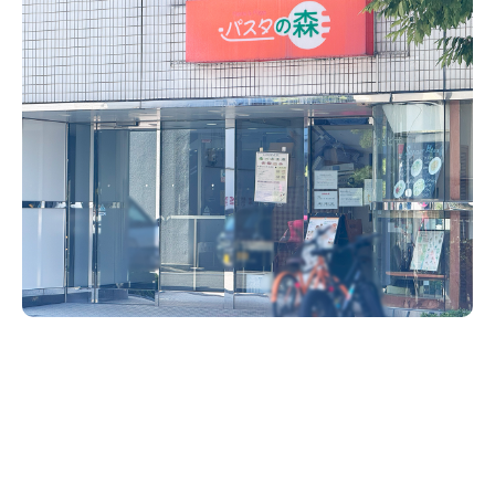
新潟市南区
カフェ
住宅展示場
居酒屋・バー
新潟市江南区
完成見学会
焼肉
学生スポーツ
新潟市秋葉区
パスタ
アルビレックス
新潟市西蒲区
ビルボードプレイスBP
新潟伊勢丹
ピア万代
官公庁・自治体
新潟市 チラシ
長岡・見附 チラシ
村上・関川
パン・ベーカリー
新発田・聖籠
タレカツ・豚カツ
胎内・粟島
デカ盛り・大盛り
リバーサイド千秋
パティオPATIO
上越・妙高・糸魚川 チラシ
注目 チラシ
週末セール
三条・加茂・田上
旨辛・激辛
定食・町定食
五泉・阿賀野・阿賀
海鮮・鮨
燕・弥彦
そば・うどん
火曜セール
オープン・リニューアルセール
長岡・見附
日本酒・新潟清酒
小千谷・十日町・津南
ワイン・クラフトビール
魚沼・南魚沼・湯沢
周年祭・感謝祭セール
年末・初売りセール
柏崎・刈羽・出雲崎
ケーキ・パフェ
ビアガーデン・暑気払い
上越・妙高・糸魚川
忘新年会・歓送迎会