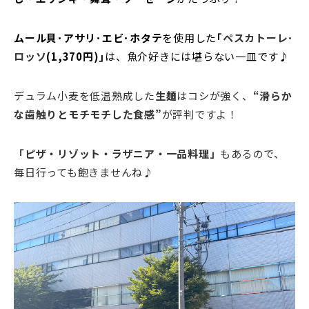
ムール貝･アサリ･エビ･ホタテ
を使用した
｢
ペスカトーレ･
ロッソ
(1,370円)｣
は、魚介好きには堪らない一皿です♪
デュラム小麦を低温熟成した
生麺
はコシが強く、
“
滑らか
な歯触りとモチモチした食感”
が評判ですよ！
「ピザ・リゾット・ラザニア・一品料理」
もあるので、
毎日行っても飽きませんね♪