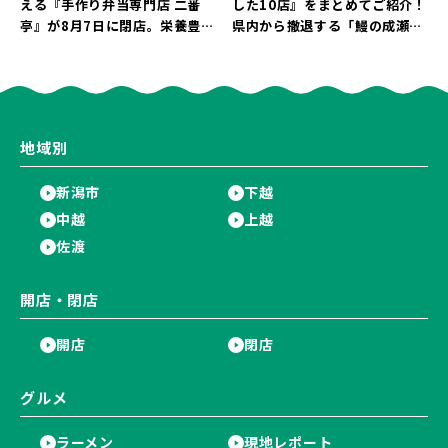
える『手作り弁当専門店 二番
した10店』をまとめてご紹介！
亭』が8月7日に閉店。栄養豊富
県内から撤退する「鰻の成瀬」
な「日替わり弁当」が食べ納め
や「石焼ステーキ贅 新潟小新
に…。
店」が営業に幕…。
地域別
新潟市
下越
中越
上越
佐渡
開店・閉店
開店
閉店
グルメ
ラーメン
現地レポート