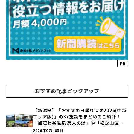
PR
おすすめ記事ピックアップ
【新潟県】『おすすめ日帰り温泉2026(中越
エリア版)』の37施設をまとめてご紹介！
「加茂七谷温泉 美人の湯」や「松之山温泉
ナステビュウ湯の山」などを巡ろう♪
2026年07月05日