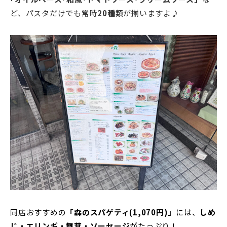
ど、パスタだけでも常時
20種類
が揃いますよ♪
同店おすすめの
「森のスパゲティ(
1,070円)」
には、
しめ
じ・エリンギ・舞茸・ソーセージ
がたっぷり
！