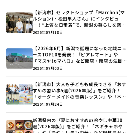
【新潟市】セレクトショップ『Marchon(マ
ルション)・松田隼人さん』にインタビュ
ー！“上質な日常着”で、新潟の暮らしを楽し
む提案とは？
2026年07月18日
【2026年6月】新潟で話題になった地域ニュ
ースTOP10を発表！『ピアレマート』や
『マスヤtoマハロ』など開店・閉店の注目記
事をランキングでご紹介♪
2026年07月03日
【新潟市】大人も子どもも成長できる『おす
すめの習い事5選(2026年版)』をご紹介！
「オーダーメイドの音楽レッスン」や「本格
キックボクシング」で新しい自分を見つけよ
2026年07月24日
う♪
新潟県内の『夏におすすめの冷やし中華10
選(2026年版)』をご紹介！「ネギチャ冷や
し」や「冷やしレモン中華」など個性豊かな