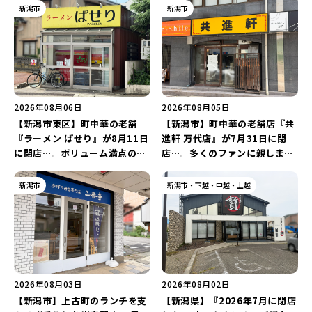
新潟市
新潟市
2026年08月06日
2026年08月05日
【新潟市東区】町中華の老舗
【新潟市】町中華の老舗店『共
『ラーメン ぱせり』が8月11日
進軒 万代店』が7月31日に閉
に閉店…。ボリューム満点の名
店…。多くのファンに親しまれ
店が幕を閉じる。
た名店が長年の営業に幕。
新潟市
新潟市・下越・中越・上越
2026年08月03日
2026年08月02日
【新潟市】上古町のランチを支
【新潟県】『2026年7月に閉店