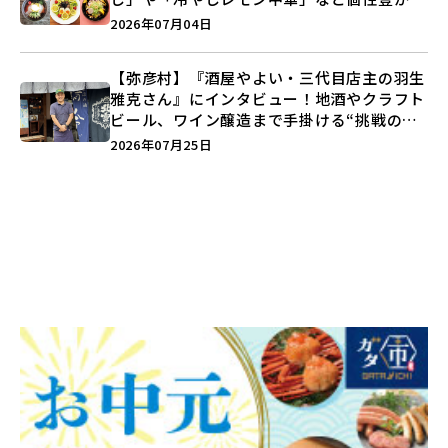
ラインアップ♪
2026年07月04日
【弥彦村】『酒屋やよい・三代目店主の羽生
雅克さん』にインタビュー！地酒やクラフト
ビール、ワイン醸造まで手掛ける“挑戦の歴
史”に迫る♪
2026年07月25日