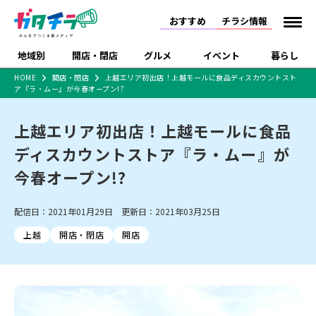
おすすめ
チラシ情報
地域別
開店・閉店
グルメ
イベント
暮らし
HOME
開店・閉店
上越エリア初出店！上越モールに食品ディスカウントスト
ア『ラ・ムー』が今春オープン!?
食品スーパー・コンビ
戸建住宅・マンショ
特売セール
インタビュー
ニ
ン・土地
住宅メーカー・工務
上越エリア初出店！上越モールに食品
新潟市
開店
ラーメン
体験・販売
施設・ショップ
下越
閉店
現地レポート
祭り・伝統行事
店
ディスカウントストア『ラ・ムー』が
ショッピングモール・
ドラッグストア・ホーム
特集・まとめ記事
大型施設
センター
今春オープン!?
食品メーカー・県産
リニューアル・移転
休業
開店まとめ
閉店まとめ
中越
和食
趣味・展示会
上越
洋食
ライブ・コンサート
品
新潟市・開店
新潟市・閉店
長岡市・開店
配信日：2021年01月29日 更新日：2021年03月25日
セツコママ
ランキング
新潟人
キャンペーン
ファッション
生活サービス
長岡市・閉店
上越市・開店
上越市・閉店
開店まとめ
閉店まとめ
人気記事まとめ
定食まとめ
上越
開店・閉店
開店
にいがた酒の陣・新潟
習い事・塾
アパレル・雑貨
フィットネス・ジム
佐渡
スイーツ
スポーツ
ランチ
ラーメン・開店
ラーメン・閉店
酒月
ラーメンまとめ
飲食店まとめ
観光スポット
温泉・入浴
ホテル
旅館
水族館
インテリア・雑貨
外食・テイクアウト
リラクゼーション・整体
スキー場
リユース・買取
新車・中古車・カー用品
旅行・レジャー
家電・携帯電話
新潟市中央区
ご当地グルメ
セミナー・講演会
新潟市東区
食べ歩き
子ども向け
テイクアウト
新潟市西区
花火大会
新潟市北区
季節・期間限定
入場無料
病院・クリニック
イオンモール
ラブラ万代・ラブラ2
冠婚葬祭
習い事・塾
通販・EC
イベント
求人