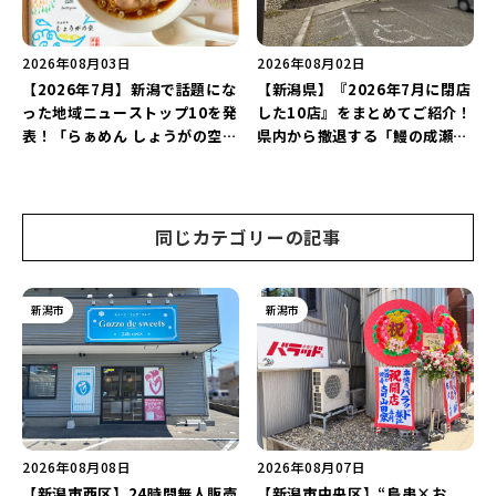
2026年08月03日
2026年08月02日
【2026年7月】新潟で話題にな
【新潟県】『2026年7月に閉店
った地域ニューストップ10を発
した10店』をまとめてご紹介！
表！「らぁめん しょうがの空」
県内から撤退する「鰻の成瀬」
や「ラーメン豚山」など開店・
や「石焼ステーキ贅 新潟小新
閉店の注目記事をランキングで
店」が営業に幕…。
ご紹介♪
同じカテゴリーの記事
新潟市
新潟市
2026年08月08日
2026年08月07日
【新潟市西区】24時間無人販売
【新潟市中央区】“鳥串×お