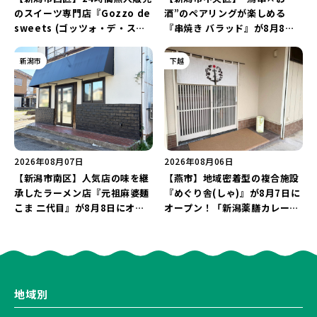
のスイーツ専門店『Gozzo de
酒”のペアリングが楽しめる
sweets (ゴッツォ・デ・スイ
『串焼き バラッド』が8月8日
ーツ) 新潟本店』が8月9日に閉
にオープン！厳選した地酒もラ
店…。一部商品は姉妹店で販売
インアップ♪
新潟市
下越
継続！
2026年08月07日
2026年08月06日
【新潟市南区】人気店の味を継
【燕市】地域密着型の複合施設
承したラーメン店『元祖麻婆麺
『めぐり舎(しゃ)』が8月7日に
こま 二代目』が8月8日にオー
オープン！「新潟薬膳カレー
プン！多くのファンに親しまれ
Ricca」のレシピを受け継いだ
た「麻婆麺」を復刻♪
メニューや漆喰アートを楽しも
う♪
地域別