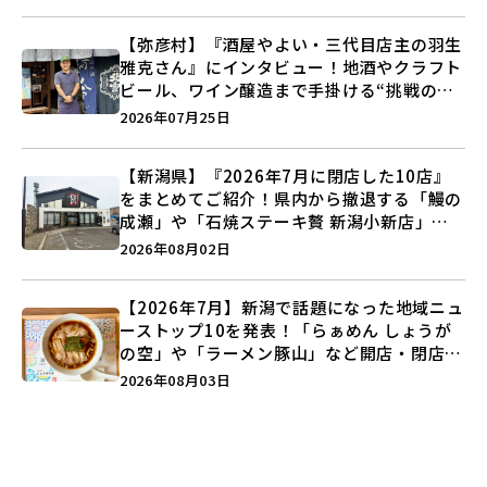
【弥彦村】『酒屋やよい・三代目店主の羽生
雅克さん』にインタビュー！地酒やクラフト
ビール、ワイン醸造まで手掛ける“挑戦の歴
史”に迫る♪
2026年07月25日
【新潟県】『2026年7月に閉店した10店』
をまとめてご紹介！県内から撤退する「鰻の
成瀬」や「石焼ステーキ贅 新潟小新店」が
営業に幕…。
2026年08月02日
【2026年7月】新潟で話題になった地域ニュ
ーストップ10を発表！「らぁめん しょうが
の空」や「ラーメン豚山」など開店・閉店の
注目記事をランキングでご紹介♪
2026年08月03日