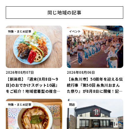
同じ地域の記事
特集・まとめ記事
イベント
2026年08月07日
2026年08月06日
【新潟県】『週末(8月8日～9
【糸魚川市】50周年を迎える伝
日)のおでかけスポット10選』
統行事『第50回 糸魚川おまん
をご紹介！地域密着型の複合施
た祭り』が8月8日に開催！記念
設「めぐり舎」や「シーナシー
企画の新潟プロレス＆東京力車
ナ丸大新潟のサマーフェスタ
を楽しもう♪
特集・まとめ記事
閉店
2026」がおすすめ♪