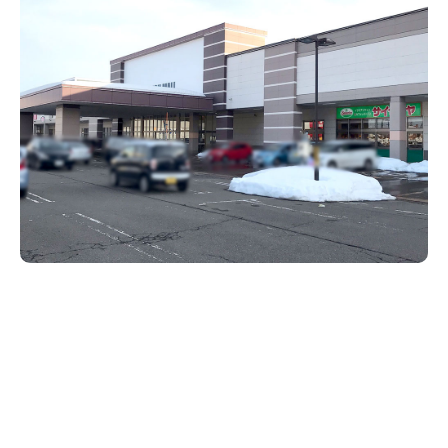
新潟市南区
カフェ
住宅展示場
居酒屋・バー
新潟市江南区
完成見学会
焼肉
学生スポーツ
新潟市秋葉区
パスタ
アルビレックス
新潟市西蒲区
ビルボードプレイスBP
新潟伊勢丹
ピア万代
官公庁・自治体
新潟市 チラシ
長岡・見附 チラシ
村上・関川
パン・ベーカリー
新発田・聖籠
タレカツ・豚カツ
胎内・粟島
デカ盛り・大盛り
リバーサイド千秋
パティオPATIO
上越・妙高・糸魚川 チラシ
注目 チラシ
週末セール
三条・加茂・田上
旨辛・激辛
定食・町定食
五泉・阿賀野・阿賀
海鮮・鮨
燕・弥彦
そば・うどん
火曜セール
オープン・リニューアルセール
長岡・見附
日本酒・新潟清酒
小千谷・十日町・津南
ワイン・クラフトビール
魚沼・南魚沼・湯沢
周年祭・感謝祭セール
年末・初売りセール
柏崎・刈羽・出雲崎
ケーキ・パフェ
ビアガーデン・暑気払い
上越・妙高・糸魚川
忘新年会・歓送迎会