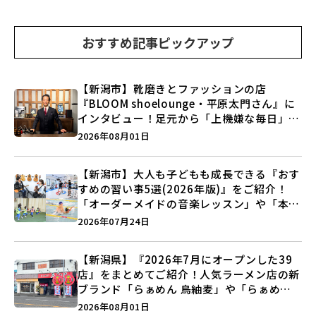
おすすめ記事ピックアップ
【新潟市】靴磨きとファッションの店
『BLOOM shoelounge・平原太門さん』に
インタビュー！足元から「上機嫌な毎日」を
つくる装いの提案とは？
2026年08月01日
【新潟市】大人も子どもも成長できる『おす
すめの習い事5選(2026年版)』をご紹介！
「オーダーメイドの音楽レッスン」や「本格
キックボクシング」で新しい自分を見つけよ
2026年07月24日
う♪
【新潟県】『2026年7月にオープンした39
店』をまとめてご紹介！人気ラーメン店の新
ブランド「らぁめん 鳥紬麦」や「らぁめん
しょうがの空」など盛りだくさん♪
2026年08月01日